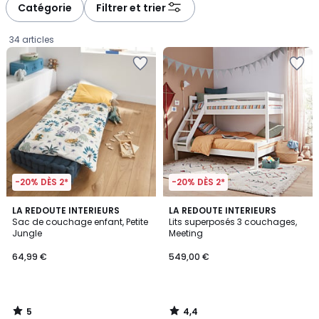
à
à
Catégorie
Filtrer et trier
gauche
droite
34 articles
-20% DÈS 2*
-20% DÈS 2*
5
4,4
LA REDOUTE INTERIEURS
LA REDOUTE INTERIEURS
/
/ 5
Sac de couchage enfant, Petite
Lits superposés 3 couchages,
5
Jungle
Meeting
64,99
64,99 €
549,00 €
€.
5
4,4
/
/