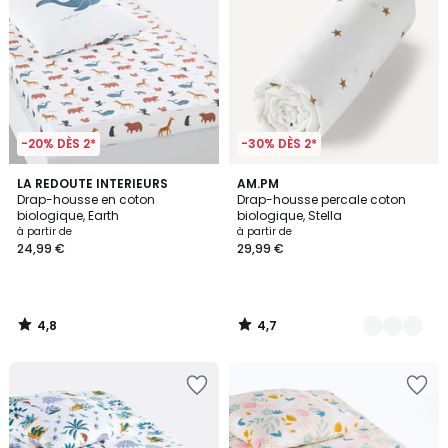
-20% DÈS 2*
-30% DÈS 2*
4,8
4,7
LA REDOUTE INTERIEURS
2
AM.PM
/ 5
/ 5
Drap-housse en coton
Drap-housse percale coton
Couleurs
biologique, Earth
biologique, Stella
à partir de
à partir de
24,99 €
29,99 €
4,8
4,7
/
/
5
5