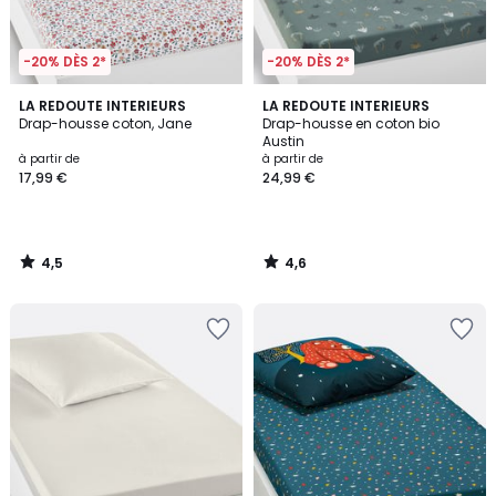
-20% DÈS 2*
-20% DÈS 2*
4,5
4,6
LA REDOUTE INTERIEURS
LA REDOUTE INTERIEURS
/ 5
/ 5
Drap-housse coton, Jane
Drap-housse en coton bio
Austin
à partir de
à partir de
17,99 €
24,99 €
4,5
4,6
/
/
5
5