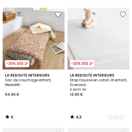
5
5
-20% DÈS 2*
-20% DÈS 2*
5
4,3
LA REDOUTE INTERIEURS
20
LA REDOUTE INTERIEURS
/
/ 5
Sac de couchage enfant,
Drap housse en coton, lit enfant,
Couleurs
5
Meredith
Scenario
à partir de
64,99 €
14,99 €
5
4,3
/
/
5
5