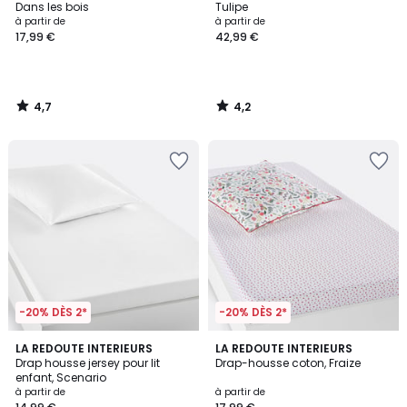
Dans les bois
Tulipe
à partir de
à partir de
17,99 €
42,99 €
4,7
4,2
/
/
5
5
-20% DÈS 2*
-20% DÈS 2*
4,2
4,4
8
LA REDOUTE INTERIEURS
LA REDOUTE INTERIEURS
/ 5
/ 5
Drap housse jersey pour lit
Drap-housse coton, Fraize
Couleurs
enfant, Scenario
à partir de
à partir de