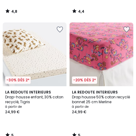
4,8
4,4
/
/
5
5
-30% DÈS 2*
-20% DÈS 2*
5
5
LA REDOUTE INTERIEURS
LA REDOUTE INTERIEURS
/
/
Drap-housse enfant, 30% coton
Drap housse 50% coton recyclé
5
5
recyclé, Tigris
bonnet 25 cm Merline
à partir de
à partir de
24,99 €
24,99 €
5
5