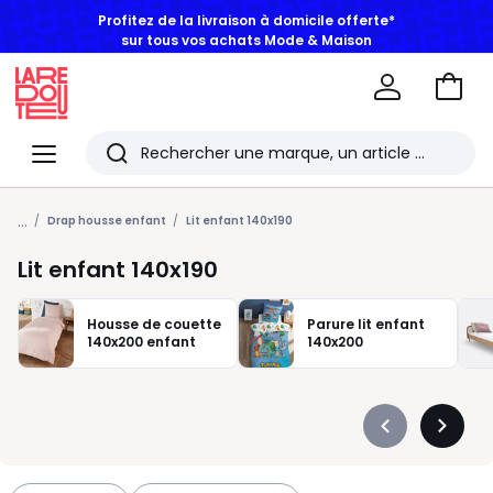
Profitez de la livraison à domicile offerte*
sur tous vos achats Mode & Maison
Aller
au
La
panie
Redoute
Menu
Rechercher
Les
...
derniers
Drap housse enfant
Lit enfant 140x190
articles
Lit enfant 140x190
consultés
Housse de couette
Parure lit enfant
140x200 enfant
140x200
Précédent
Suivan
-
-
défiler
défiler