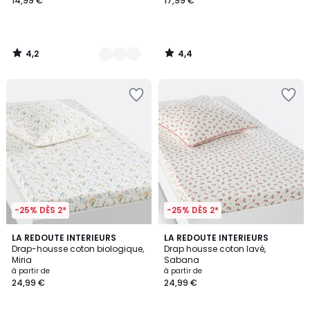
14,99 €
17,99 €
4,2
4,4
/
/
5
5
-25% DÈS 2*
-25% DÈS 2*
4,8
4,4
LA REDOUTE INTERIEURS
LA REDOUTE INTERIEURS
/ 5
/ 5
Drap-housse coton biologique,
Drap housse coton lavé,
Miria
Sabana
à partir de
à partir de
24,99 €
24,99 €