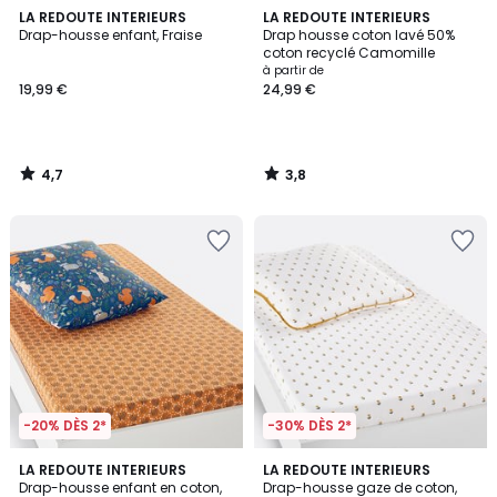
4,7
3,8
LA REDOUTE INTERIEURS
LA REDOUTE INTERIEURS
/ 5
/ 5
Drap-housse enfant, Fraise
Drap housse coton lavé 50%
coton recyclé Camomille
à partir de
19,99 €
24,99 €
4,7
3,8
/
/
5
5
-20% DÈS 2*
-30% DÈS 2*
4,7
4,2
LA REDOUTE INTERIEURS
LA REDOUTE INTERIEURS
/ 5
/ 5
Drap-housse enfant en coton,
Drap-housse gaze de coton,