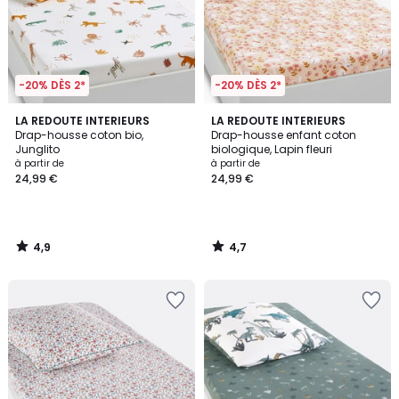
-20% DÈS 2*
-20% DÈS 2*
4,9
4,7
LA REDOUTE INTERIEURS
LA REDOUTE INTERIEURS
/ 5
/ 5
Drap-housse coton bio,
Drap-housse enfant coton
Junglito
biologique, Lapin fleuri
à partir de
à partir de
24,99 €
24,99 €
4,9
4,7
/
/
5
5