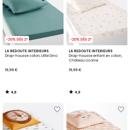
-20% DÈS 2*
-20% DÈS 2*
4,6
4,9
LA REDOUTE INTERIEURS
LA REDOUTE INTERIEURS
/ 5
/ 5
Drap-housse coton, Little Dino
Drap-housse enfant en coton,
Château Licorne
19,99 €
19,99 €
4,6
4,9
/
/
5
5