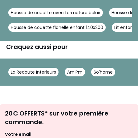
Housse de couette avec fermeture éclair
Housse de c
Housse de couette flanelle enfant 140x200
Lit enfant
Craquez aussi pour
La Redoute Interieurs
Am.Pm
So'home
Envie
20€ OFFERTS* sur votre première
d'inspirations
commande.
et
de
Votre email