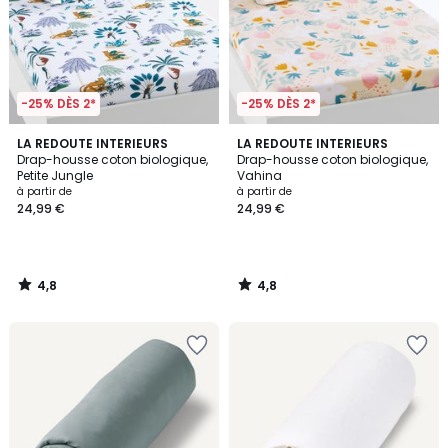
-25% DÈS 2*
-25% DÈS 2*
4,8
4,8
LA REDOUTE INTERIEURS
LA REDOUTE INTERIEURS
/ 5
/ 5
Drap-housse coton biologique,
Drap-housse coton biologique,
Petite Jungle
Vahina
à partir de
à partir de
24,99 €
24,99 €
4,8
4,8
/
/
5
5