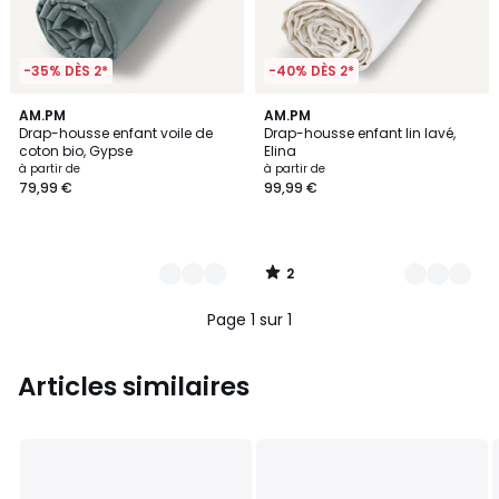
-35% DÈS 2*
-40% DÈS 2*
2
8
AM.PM
22
AM.PM
/
Drap-housse enfant voile de
Drap-housse enfant lin lavé,
Couleurs
Couleurs
5
coton bio, Gypse
Elina
à partir de
à partir de
79,99 €
99,99 €
2
/
5
Page 1 sur 1
Articles similaires