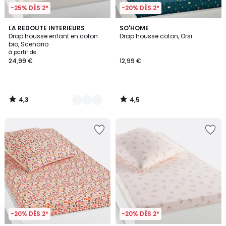
-25% DÈS 2*
-20% DÈS 2*
4,3
4,5
7
LA REDOUTE INTERIEURS
SO'HOME
/ 5
/ 5
Drap housse enfant en coton
Drap housse coton, Orsi
Couleurs
bio, Scenario
à partir de
24,99 €
12,99 €
4,3
4,5
/
/
5
5
-20% DÈS 2*
-20% DÈS 2*