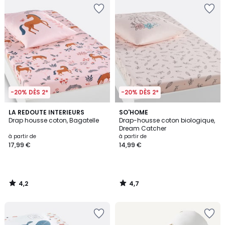
-20% DÈS 2*
-20% DÈS 2*
4,2
4,7
LA REDOUTE INTERIEURS
SO'HOME
/ 5
/ 5
Drap housse coton, Bagatelle
Drap-housse coton biologique,
Dream Catcher
à partir de
à partir de
17,99 €
14,99 €
4,2
4,7
/
/
5
5