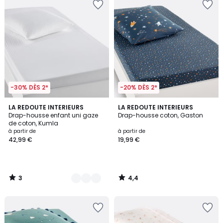
-30% DÈS 2*
-20% DÈS 2*
3
4,4
16
LA REDOUTE INTERIEURS
LA REDOUTE INTERIEURS
/
/ 5
Drap-housse enfant uni gaze
Drap-housse coton, Gaston
Couleurs
5
de coton, Kumla
à partir de
à partir de
42,99 €
19,99 €
3
4,4
/
/
5
5