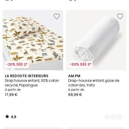
/
/
5
5
-20% DÈS 2*
-30% DÈS 2*
4,6
LA REDOUTE INTERIEURS
19
AM.PM
/ 5
Drap housse enfant, 30% coton
Drap-housse enfant gaze de
Couleurs
recyclé, Papangue
coton bio, Yafa
à partir de
à partir de
17,99 €
69,99 €
4,6
/
5