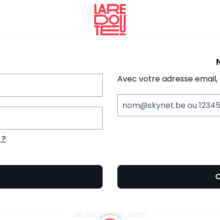
La
Redoute
Avec votre adresse email,
nom@skynet.be ou 1234
 ?
C
Se connecter avec