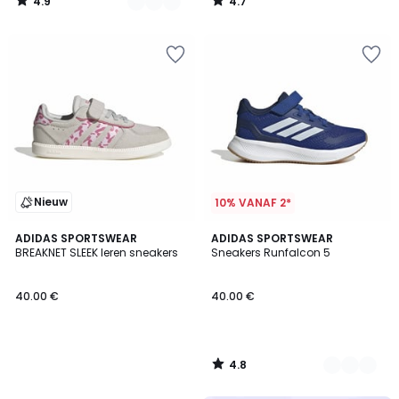
4.9
4.7
/
/
5
5
Nieuw
10% VANAF 2*
4.8
ADIDAS SPORTSWEAR
3
ADIDAS SPORTSWEAR
/ 5
BREAKNET SLEEK leren sneakers
Sneakers Runfalcon 5
Kleuren
40.00 €
40.00 €
4.8
/
5