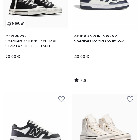
Nieuw
4.8
CONVERSE
ADIDAS SPORTSWEAR
/ 5
Sneakers CHUCK TAYLOR ALL
Sneakers Rapid Court Low
STAR EVA LIFT HI POTABLE
HEIRLOOM
70.00 €
40.00 €
4.8
/
5