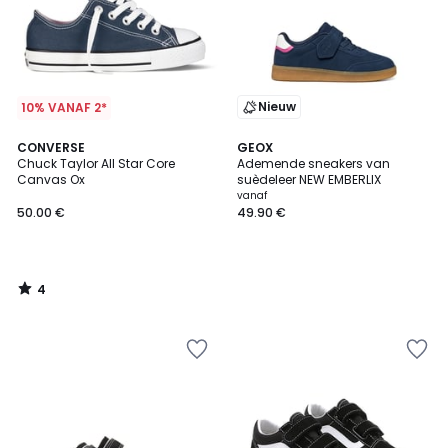
Nieuw
10% VANAF 2*
4
CONVERSE
GEOX
/
Chuck Taylor All Star Core
Ademende sneakers van
5
Canvas Ox
suèdeleer NEW EMBERLIX
vanaf
50.00 €
49.90 €
4
/
5