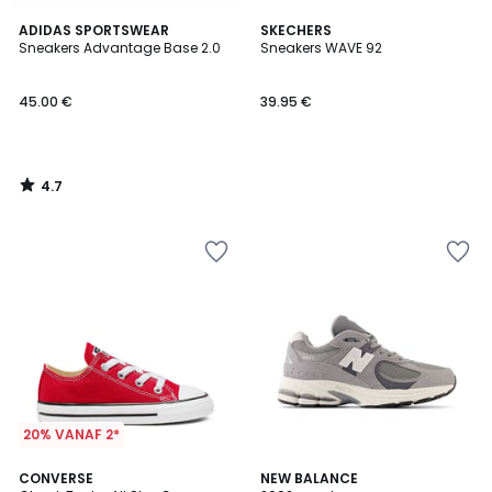
4.7
ADIDAS SPORTSWEAR
SKECHERS
/ 5
Sneakers Advantage Base 2.0
Sneakers WAVE 92
45.00 €
39.95 €
4.7
/
5
20% VANAF 2*
4.7
4.8
CONVERSE
2
NEW BALANCE