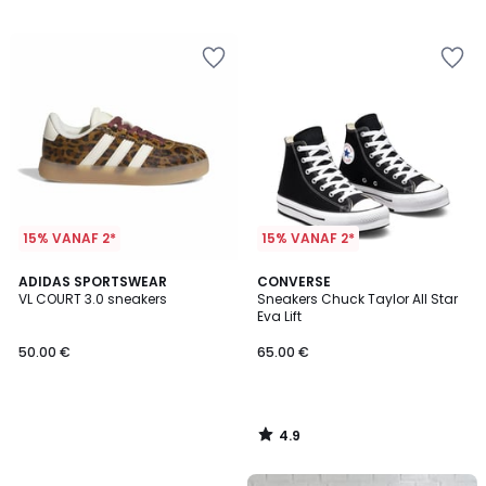
/
/
5
5
15% VANAF 2*
15% VANAF 2*
4.9
ADIDAS SPORTSWEAR
CONVERSE
/ 5
VL COURT 3.0 sneakers
Sneakers Chuck Taylor All Star
Eva Lift
50.00 €
65.00 €
4.9
/
5
FINAL