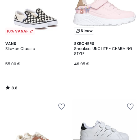
Nieuw
10% VANAF 2*
3.8
VANS
SKECHERS
/ 5
Slip-on Classic
Sneakers UNO LITE - CHARMING
STYLE
55.00 €
49.95 €
3.8
/
5