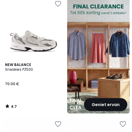
CLEARANCE
4.7
NEW BALANCE
/ 5
Sneakers PZ530
70.00 €
FINAL
Geniet ervan
4.7
CLEARANCE
/
5