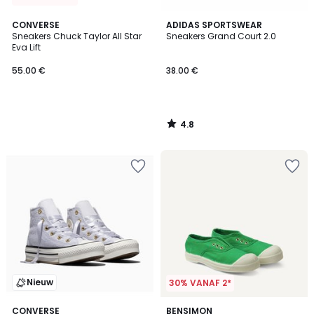
4.8
CONVERSE
ADIDAS SPORTSWEAR
/ 5
Sneakers Chuck Taylor All Star
Sneakers Grand Court 2.0
Eva Lift
55.00 €
38.00 €
4.8
/
5
Nieuw
30% VANAF 2*
1
CONVERSE
5
BENSIMON