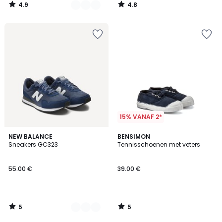
4.9
4.8
/
/
5
5
15% VANAF 2*
5
5
2
NEW BALANCE
BENSIMON
/
/
Sneakers GC323
Tennisschoenen met veters
Kleuren
5
5
55.00 €
39.00 €
5
5
/
/
5
5