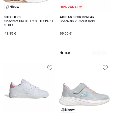
Nieuw
10% VANAF 2*
4.9
SKECHERS
2
ADIDAS SPORTSWEAR
/ 5
Sneakers UNO LITE 2.0 - LEOPARD
Sneakers VL Court Bold
Kleuren
STRIDE
49.95 €
65.00 €
4.9
/
5
Nieuw