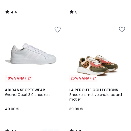
4.4
5
/
/
5
5
10% VANAF 2*
25% VANAF 2*
4.9
4.7
4
ADIDAS SPORTSWEAR
LA REDOUTE COLLECTIONS
/ 5
/ 5
Grand Court 3.0 sneakers
Sneakers met veters, luipaard
Kleuren
motief
40.00 €
39.99 €