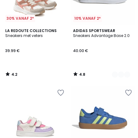
30% VANAF 2*
10% VANAF 2*
4.2
4.8
LA REDOUTE COLLECTIONS
3
ADIDAS SPORTSWEAR
/ 5
/ 5
Sneakers met veters
Sneakers Advantage Base 2.0
Kleuren
39.99 €
40.00 €
4.2
4.8
/
/
5
5