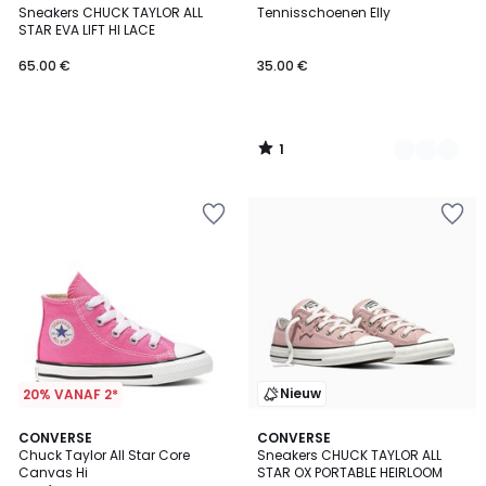
/
Sneakers CHUCK TAYLOR ALL
Tennisschoenen Elly
Kleuren
5
STAR EVA LIFT HI LACE
65.00 €
35.00 €
1
/
5
Nieuw
20% VANAF 2*
CONVERSE
CONVERSE
Chuck Taylor All Star Core
Sneakers CHUCK TAYLOR ALL
Canvas Hi
STAR OX PORTABLE HEIRLOOM