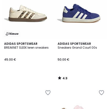
Nieuw
4.9
ADIDAS SPORTSWEAR
ADIDAS SPORTSWEAR
/ 5
BREAKNET SLEEK leren sneakers
Sneakers Grand Court 00s
45.00 €
50.00 €
4.9
/
5