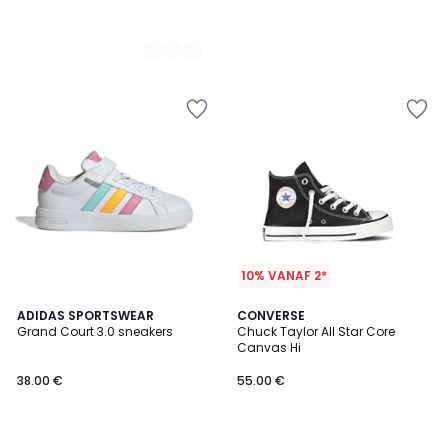
10% VANAF 2*
4.9
4.8
3
ADIDAS SPORTSWEAR
CONVERSE
/ 5
/ 5
Grand Court 3.0 sneakers
Chuck Taylor All Star Core
Kleuren
Canvas Hi
38.00 €
55.00 €