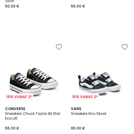
vanaf
50.00 €
55.00 €
15% VANAF 2*
15% VANAF 2*
4.2
3.6
CONVERSE
VANS
/ 5
/ 5
Sneakers Chuck Taylor All Star
Sneakers Knu Skool
Eva Lift
55.00 €
65.00 €