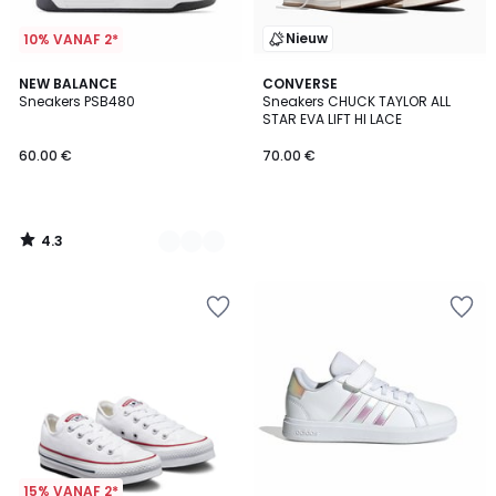
Nieuw
10% VANAF 2*
4.3
2
NEW BALANCE
CONVERSE
/ 5
Sneakers PSB480
Sneakers CHUCK TAYLOR ALL
Kleuren
STAR EVA LIFT HI LACE
60.00 €
70.00 €
4.3
/
5
15% VANAF 2*