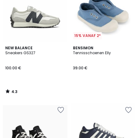
15% VANAF 2*
4.3
NEW BALANCE
BENSIMON
/ 5
Sneakers GS327
Tennisschoenen Elly
100.00 €
39.00 €
4.3
/
5