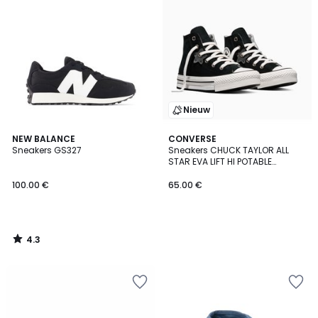
Nieuw
4.3
NEW BALANCE
CONVERSE
/ 5
Sneakers GS327
Sneakers CHUCK TAYLOR ALL
STAR EVA LIFT HI POTABLE
HEIRLOOM
100.00 €
65.00 €
4.3
/
5