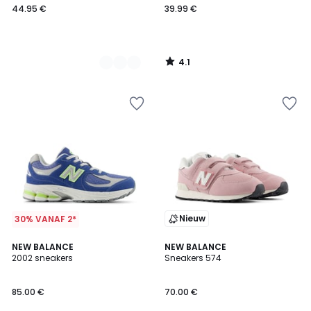
44.95 €
39.99 €
4.1
/
5
Nieuw
30% VANAF 2*
2
NEW BALANCE
NEW BALANCE
2002 sneakers
Sneakers 574
Kleuren
85.00 €
70.00 €