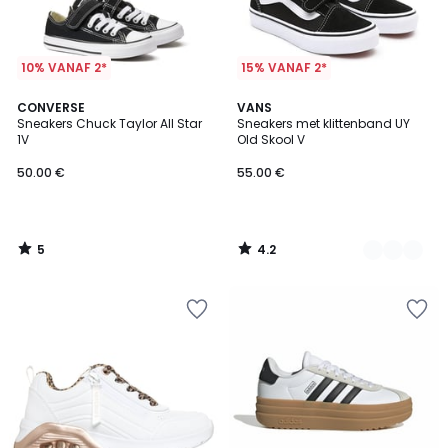
10% VANAF 2*
15% VANAF 2*
5
4.2
CONVERSE
2
VANS
/
/ 5
Sneakers Chuck Taylor All Star
Sneakers met klittenband UY
Kleuren
5
1V
Old Skool V
50.00 €
55.00 €
5
4.2
/
/
5
5