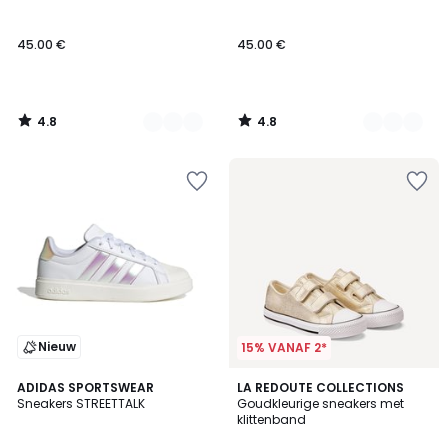
Kleuren
Kleuren
45.00 €
45.00 €
4.8
4.8
/
/
5
5
Nieuw
15% VANAF 2*
3
ADIDAS SPORTSWEAR
LA REDOUTE COLLECTIONS
/
Sneakers STREETTALK
Goudkleurige sneakers met
5
klittenband