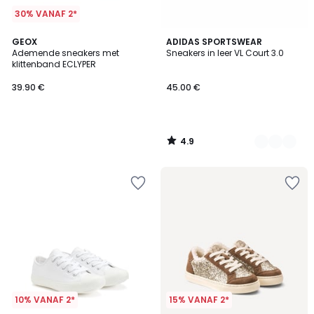
30% VANAF 2*
4.9
GEOX
4
ADIDAS SPORTSWEAR
/ 5
Ademende sneakers met
Sneakers in leer VL Court 3.0
Kleuren
klittenband ECLYPER
39.90 €
45.00 €
4.9
/
5
10% VANAF 2*
15% VANAF 2*