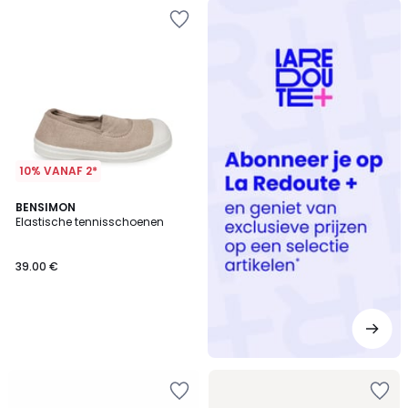
Redoute
+
10% VANAF 2*
BENSIMON
Elastische tennisschoenen
39.00 €