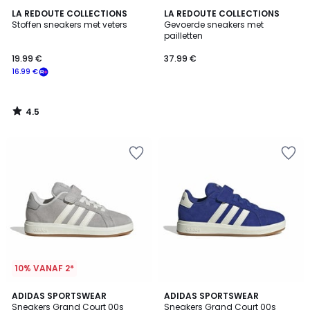
4.5
LA REDOUTE COLLECTIONS
LA REDOUTE COLLECTIONS
/ 5
Stoffen sneakers met veters
Gevoerde sneakers met
pailletten
19.99 €
37.99 €
16.99 €
4.5
/
5
10% VANAF 2*
4.8
4.8
4
ADIDAS SPORTSWEAR
3
ADIDAS SPORTSWEAR
/ 5
/ 5
Sneakers Grand Court 00s
Sneakers Grand Court 00s