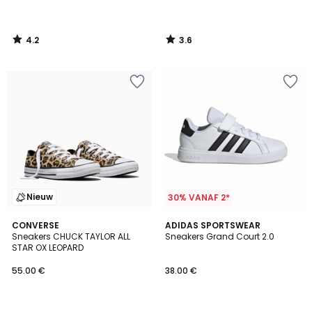
4.2
3.6
/
/
5
5
Nieuw
30% VANAF 2*
4.9
CONVERSE
2
ADIDAS SPORTSWEAR
/ 5
Sneakers CHUCK TAYLOR ALL
Sneakers Grand Court 2.0
Kleuren
STAR OX LEOPARD
55.00 €
38.00 €