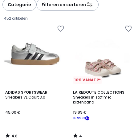
à
à
Categorie
Filteren en sorteren
gauche
droite
452 artikelen
10% VANAF 2*
4.8
4
ADIDAS SPORTSWEAR
LA REDOUTE COLLECTIONS
/ 5
/
Sneakers VL Court 3.0
Sneakers in stof met
5
klittenband
45.00
45.00 €
19.99 €
€.
16.99 €
4.8
4