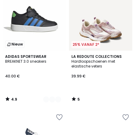
Nieuw
25% VANAF 2*
4.9
5
2
ADIDAS SPORTSWEAR
LA REDOUTE COLLECTIONS
/ 5
/
BREAKNET 3.0 sneakers
Hardloopschoenen met
Kleuren
5
elastische veters
40.00 €
39.99 €
4.9
5
/
/
5
5