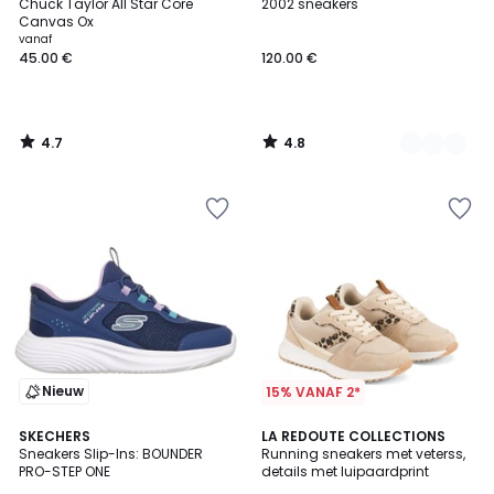
/ 5
/ 5
Chuck Taylor All Star Core
2002 sneakers
Kleuren
Canvas Ox
vanaf
45.00 €
120.00 €
4.7
4.8
/
/
5
5
Nieuw
15% VANAF 2*
4.1
2
SKECHERS
LA REDOUTE COLLECTIONS
/ 5
Sneakers Slip-Ins: BOUNDER
Running sneakers met veterss,
Kleuren
PRO-STEP ONE
details met luipaardprint