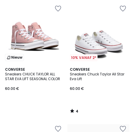
Nieuw
10% VANAF 2*
4
CONVERSE
CONVERSE
/
Sneakers CHUCK TAYLOR ALL
Sneakers Chuck Taylor All Star
5
STAR EVA LIFT SEASONAL COLOR
Eva Lift
60.00 €
60.00 €
4
/
5