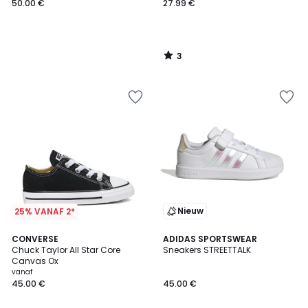
50.00 €
27.99 €
3
/
5
Nieuw
25% VANAF 2*
4.4
5
CONVERSE
ADIDAS SPORTSWEAR
/ 5
/
Chuck Taylor All Star Core
Sneakers STREETTALK
5
Canvas Ox
vanaf
45.00 €
45.00 €