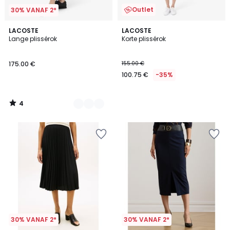
Outlet
30% VANAF 2*
4
2
LACOSTE
LACOSTE
/
Lange plissérok
Korte plissérok
Kleuren
5
175.00 €
155.00 €
100.75 €
-35%
4
/
5
30% VANAF 2*
30% VANAF 2*