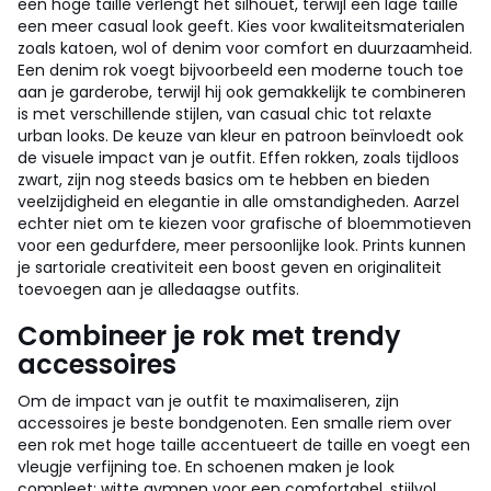
een hoge taille verlengt het silhouet, terwijl een lage taille
een meer casual look geeft. Kies voor kwaliteitsmaterialen
zoals katoen, wol of denim voor comfort en duurzaamheid.
Een denim rok voegt bijvoorbeeld een moderne touch toe
aan je garderobe, terwijl hij ook gemakkelijk te combineren
is met verschillende stijlen, van casual chic tot relaxte
urban looks. De keuze van kleur en patroon beïnvloedt ook
de visuele impact van je outfit. Effen rokken, zoals tijdloos
zwart, zijn nog steeds basics om te hebben en bieden
veelzijdigheid en elegantie in alle omstandigheden. Aarzel
echter niet om te kiezen voor grafische of bloemmotieven
voor een gedurfdere, meer persoonlijke look. Prints kunnen
je sartoriale creativiteit een boost geven en originaliteit
toevoegen aan je alledaagse outfits.
Combineer je rok met trendy
accessoires
Om de impact van je outfit te maximaliseren, zijn
accessoires je beste bondgenoten. Een smalle riem over
een rok met hoge taille accentueert de taille en voegt een
vleugje verfijning toe. En schoenen maken je look
compleet: witte gympen voor een comfortabel, stijlvol