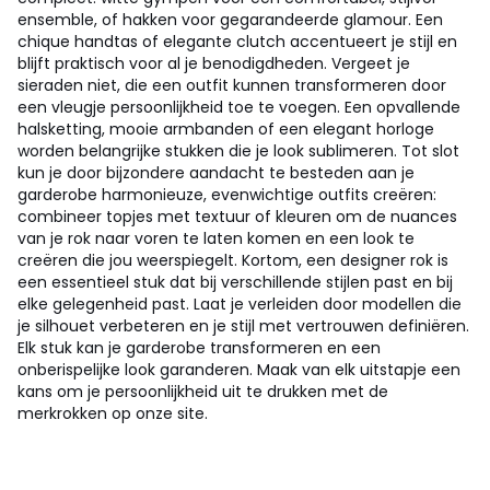
ensemble, of hakken voor gegarandeerde glamour. Een
chique handtas of elegante clutch accentueert je stijl en
blijft praktisch voor al je benodigdheden. Vergeet je
sieraden niet, die een outfit kunnen transformeren door
een vleugje persoonlijkheid toe te voegen. Een opvallende
halsketting, mooie armbanden of een elegant horloge
worden belangrijke stukken die je look sublimeren. Tot slot
kun je door bijzondere aandacht te besteden aan je
garderobe harmonieuze, evenwichtige outfits creëren:
combineer topjes met textuur of kleuren om de nuances
van je rok naar voren te laten komen en een look te
creëren die jou weerspiegelt. Kortom, een designer rok is
een essentieel stuk dat bij verschillende stijlen past en bij
elke gelegenheid past. Laat je verleiden door modellen die
je silhouet verbeteren en je stijl met vertrouwen definiëren.
Elk stuk kan je garderobe transformeren en een
onberispelijke look garanderen. Maak van elk uitstapje een
kans om je persoonlijkheid uit te drukken met de
merkrokken op onze site.