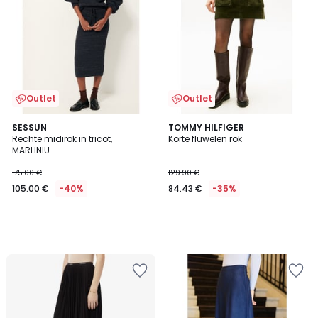
Outlet
Outlet
SESSUN
TOMMY HILFIGER
Rechte midirok in tricot,
Korte fluwelen rok
MARLINIU
175.00 €
129.90 €
105.00 €
-40%
84.43 €
-35%