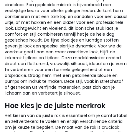
eindeloos. Een geplooide midirok is bijvoorbeeld een
veelzijdige keuze voor allerlei gelegenheden. Je kunt hem
combineren met een tanktop en sandalen voor een casual
uitje, of met hakken en een blazer voor een professionele
look. Lichtgewicht en vloeiend, dit iconische stuk laat je
comfort en stijl combineren terwijl het je de hele dag
gezelschap houdt. De fijne plooitjes en luchtige stoffen
geven je look een speelse, sierlijke dynamiek. Voor wie de
voorkeur geeft aan een meer assertieve look, blijft de
kokerrok tijdloos en tijdloos. Deze modeklassieker creëert
direct een flatterend, vrouwelijk silhouet, ideaal om je vorm
te verbeteren voor een formele gelegenheid of een
afspraakje. Draag hem met een getailleerde blouse en
pumps om indruk te maken. Deze stijl, vaak in stretchstof
of gesneden uit verfijnde materialen, past zich aan je
lichaam aan en verbetert je silhouet.
Hoe kies je de juiste merkrok
Het kiezen van de juiste rok is essentieel om je comfortabel
en zelfverzekerd te voelen en er zijn verschillende criteria
om je keuze te bepalen. De maat van de rok is cruciaal: