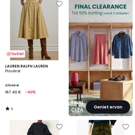
CLEARANCE
Outlet
1
LAUREN RALPH LAUREN
/
Plissérok
5
279.00 €
167.40 €
-40%
FINAL
Geniet ervan
1
CLEARANCE
/
5