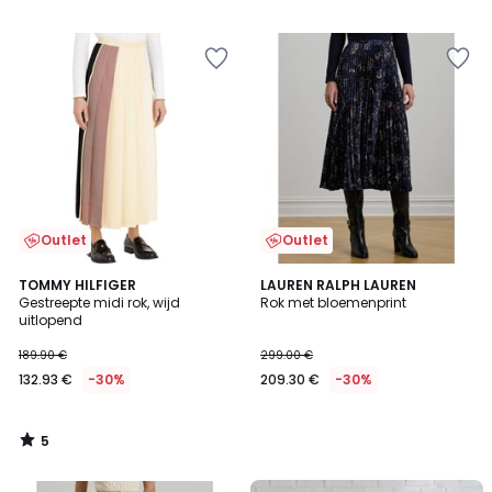
/
5
Outlet
Outlet
5
TOMMY HILFIGER
LAUREN RALPH LAUREN
/
Gestreepte midi rok, wijd
Rok met bloemenprint
5
uitlopend
189.90 €
299.00 €
132.93 €
-30%
209.30 €
-30%
5
/
5
FINAL