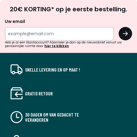
Op
20€ KORTING* op je eerste bestelling.
zoek
naar
Uw email
inspiratie
OK
en
!
verrassingen?
Heb je al een klantaccount? Abonneer je dan op de nieuwsbrief vanuit uw
persoonlijke ruimte door
hier te klikken
SNELLE LEVERING EN OP MAAT !
GRATIS RETOUR
30 DAGEN OM VAN GEDACHT TE
VERANDEREN