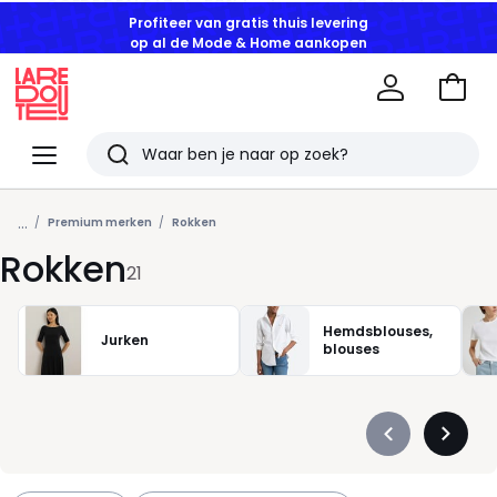
Profiteer van gratis thuis levering
op al de Mode & Home aankopen
Naar
het
La
winke
Redoute
Menu
Zoeken
Laatst
...
bekeken
Premium merken
Rokken
Rokken
artikelen
21
Hemdsblouses,
Jurken
blouses
Précédent
Suivan
-
-
défiler
défiler