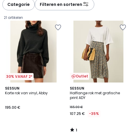
à
à
Categorie
Filteren en sorteren
gauche
droite
21 artikelen
Outlet
30% VANAF 2*
1
SESSUN
SESSUN
/
Korte rok van vinyl, Abby
Halflange rok met grafische
5
print ADY
195.00
195.00 €
165.00 €
€.
107.25 €
-35%
1