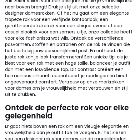
zult zeker vallen voor een designer rok die je vrouwelijkheid
naar boven brengt! Druk je stijl uit met onze selectie
designer damesrokken. Of het nu gaat om een elegante
trapeze rok voor een verfijnde kantoorlook, een
geraffineerde kokerrok voor een chique avond of een
casual plooirok voor een zomers uitje, onze collectie heeft
voor elke fashionista wat wils. Ontdek de verschillende
pasvormen, stoffen en patronen om de rok te vinden die
het beste bij jouw persoonlijkheid past. En onthoud: de
juiste rok kan je look transformeren! Een unieke tip: als je
kiest voor een rok met een hoge taille, balanceer je outfit
dan met een losvallende top. Dit contrast creëert een
harmonieus silhouet, accentueert je rondingen en biedt
ongeëvenaard comfort. Vertrouw op onze merkrokken
voor dames om je vrouwelijkheid met vertrouwen en stijl
uit te drukken.
Ontdek de perfecte rok voor elke
gelegenheid
Er gaat niets boven een rok om een vleugje elegantie en
vrouwelijkheid aan je outfit toe te voegen. Bij het kiezen
van een designer rok voor dames zijn de mogelijkheden