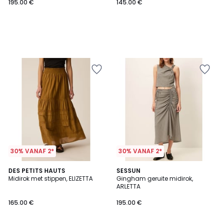
195.00 €
145.00 €
30% VANAF 2*
30% VANAF 2*
DES PETITS HAUTS
SESSUN
Midirok met stippen, ELIZETTA
Gingham geruite midirok,
ARLETTA
165.00 €
195.00 €