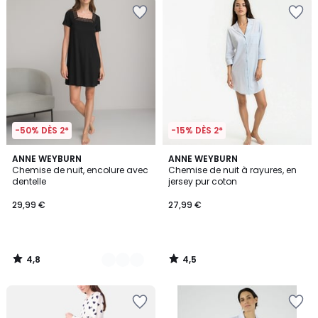
-50% DÈS 2*
-15% DÈS 2*
4,8
4,5
2
ANNE WEYBURN
ANNE WEYBURN
/ 5
/ 5
Chemise de nuit, encolure avec
Chemise de nuit à rayures, en
Couleurs
dentelle
jersey pur coton
29,99 €
27,99 €
4,8
4,5
/
/
5
5