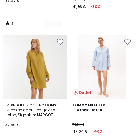
37,99 €
41,93 €
-30%
3
/
5
Outlet
4,1
LA REDOUTE COLLECTIONS
TOMMY HILFIGER
/ 5
Chemise de nuit en gaze de
Chemise de nuit
coton, Signature MARGOT
37,99 €
79,90 €
47,94 €
-40%