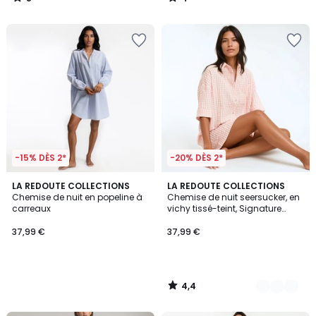
/
/
5
5
-15% DÈS 2*
-20% DÈS 2*
4,4
LA REDOUTE COLLECTIONS
2
LA REDOUTE COLLECTIONS
/ 5
Chemise de nuit en popeline à
Chemise de nuit seersucker, en
Couleurs
carreaux
vichy tissé-teint, Signature
AIMÉE
37,99 €
37,99 €
4,4
/
5