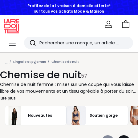
BONS PLANS | Jusqu'à -50% dès 2 articles*
Aller
au
La
panie
Redoute
Menu
Rechercher
Les
...
derniers
Lingerie et pyjamas
Chemise de nuit
Chemise de nuit
articles
57
consultés
Chemise de nuit femme : misez sur une coupe qui vous laisse
libre de vos mouvements et un tissu agréable à porter du soir
au matin. Courte, midi ou longue, à bretelles, manches courtes
Lire plus
ou manches longues, elle s’adapte à la saison comme à vos
habitudes. Pour les nuits d’été, nous vous conseillons des
Nouveautés
Soutien gorge
matières légères et des formes fluides. Quand les
températures baissent, place aux modèles plus couvrants,
doux et confortables. Côté style, vous pouvez choisir une