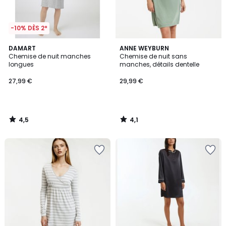
-10% DÈS 2*
4,5
4,1
DAMART
ANNE WEYBURN
/ 5
/ 5
Chemise de nuit manches
Chemise de nuit sans
longues
manches, détails dentelle
27,99 €
29,99 €
4,5
4,1
/
/
5
5