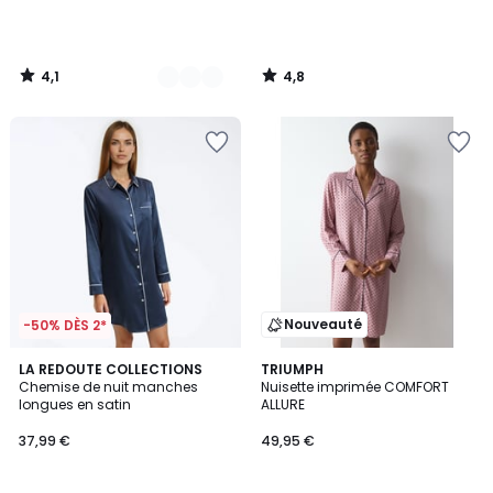
4,1
4,8
/
/
5
5
Nouveauté
-50% DÈS 2*
4,6
LA REDOUTE COLLECTIONS
TRIUMPH
/ 5
Chemise de nuit manches
Nuisette imprimée COMFORT
longues en satin
ALLURE
37,99 €
49,95 €