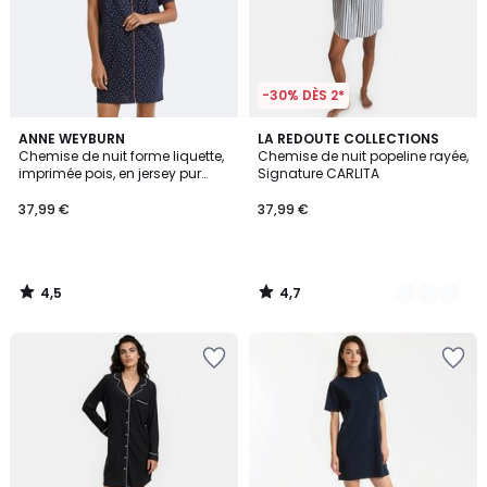
-30% DÈS 2*
4,5
4,7
ANNE WEYBURN
2
LA REDOUTE COLLECTIONS
/ 5
/ 5
Chemise de nuit forme liquette,
Chemise de nuit popeline rayée,
Couleurs
imprimée pois, en jersey pur
Signature CARLITA
coton
37,99 €
37,99 €
4,5
4,7
/
/
5
5