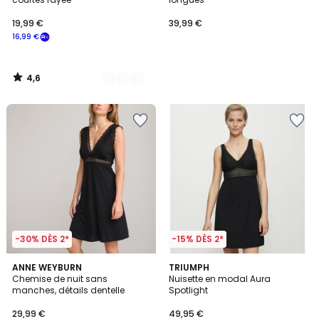
19,99 €
39,99 €
16,99 €
4,6
/
5
-30% DÈS 2*
-15% DÈS 2*
4,1
4,8
2
ANNE WEYBURN
TRIUMPH
/ 5
/ 5
Chemise de nuit sans
Nuisette en modal Aura
Couleurs
manches, détails dentelle
Spotlight
29,99 €
49,95 €