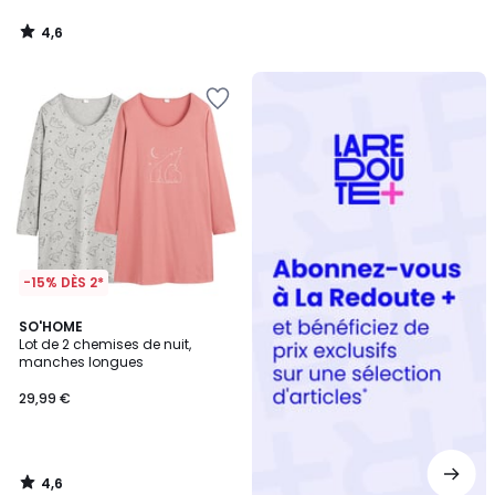
4,6
/
5
Redoute
+
-15% DÈS 2*
4,6
SO'HOME
/ 5
Lot de 2 chemises de nuit,
manches longues
29,99 €
4,6
/