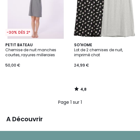
-30% DÈS 2*
4,8
PETIT BATEAU
SO'HOME
/ 5
Chemise de nuit manches
Lot de 2 chemises de nuit,
courtes, rayures milleraies
imprimé chat
50,00 €
24,99 €
4,8
/
5
Page 1 sur 1
A Découvrir