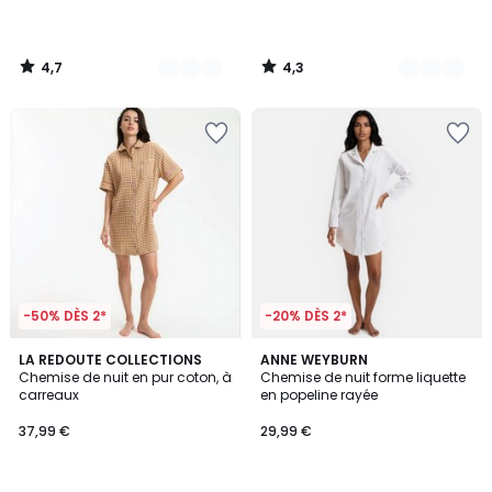
4,7
4,3
/
/
5
5
-50% DÈS 2*
-20% DÈS 2*
4,8
LA REDOUTE COLLECTIONS
ANNE WEYBURN
/ 5
Chemise de nuit en pur coton, à
Chemise de nuit forme liquette
carreaux
en popeline rayée
37,99 €
29,99 €