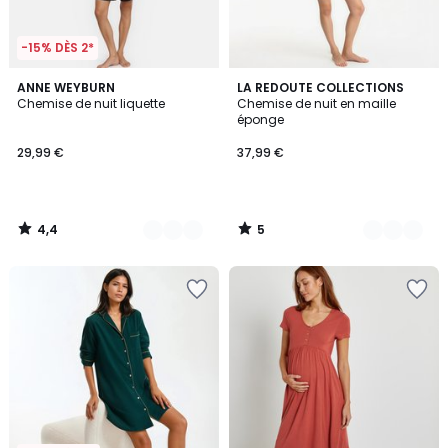
-15% DÈS 2*
4,4
5
2
ANNE WEYBURN
2
LA REDOUTE COLLECTIONS
/ 5
/
Chemise de nuit liquette
Chemise de nuit en maille
Couleurs
Couleurs
5
éponge
29,99 €
37,99 €
4,4
5
/
/
5
5