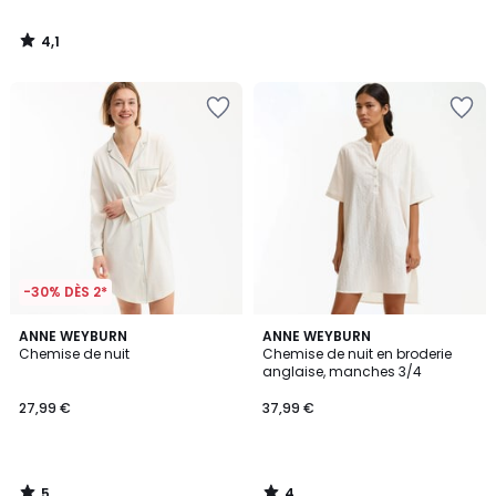
4,1
/
5
-30% DÈS 2*
5
4
ANNE WEYBURN
ANNE WEYBURN
/
/
Chemise de nuit
Chemise de nuit en broderie
5
5
anglaise, manches 3/4
27,99 €
37,99 €
5
4