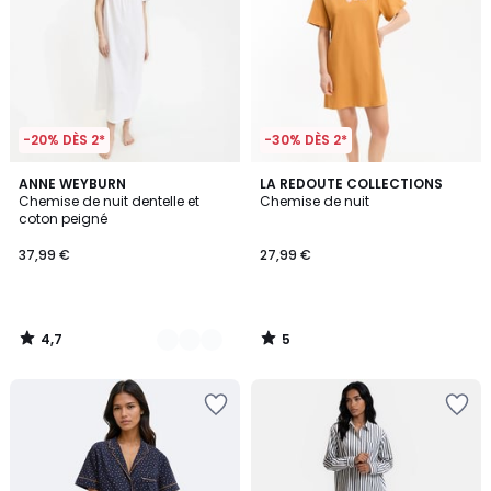
-20% DÈS 2*
-30% DÈS 2*
4,7
5
2
ANNE WEYBURN
LA REDOUTE COLLECTIONS
/ 5
/
Chemise de nuit dentelle et
Chemise de nuit
Couleurs
5
coton peigné
37,99 €
27,99 €
4,7
5
/
/
5
5