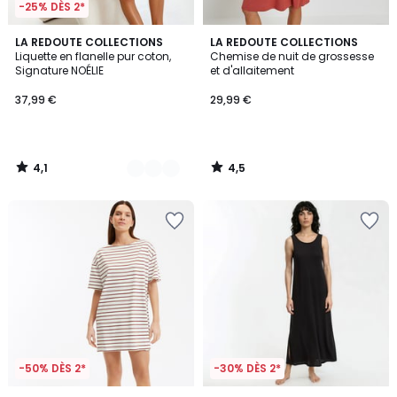
-25% DÈS 2*
4,1
4,5
2
LA REDOUTE COLLECTIONS
LA REDOUTE COLLECTIONS
/ 5
/ 5
Liquette en flanelle pur coton,
Chemise de nuit de grossesse
Couleurs
Signature NOÉLIE
et d'allaitement
37,99 €
29,99 €
4,1
4,5
/
/
5
5
-50% DÈS 2*
-30% DÈS 2*