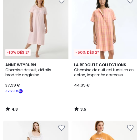
-10% DÈS 2*
-50% DÈS 2*
4,8
3,5
ANNE WEYBURN
LA REDOUTE COLLECTIONS
/ 5
/ 5
Chemise de nuit, détails
Chemise de nuit col tunisien en
broderie anglaise
coton, imprimée carreaux
37,99 €
44,99 €
32,29 €
4,8
3,5
/
/
5
5