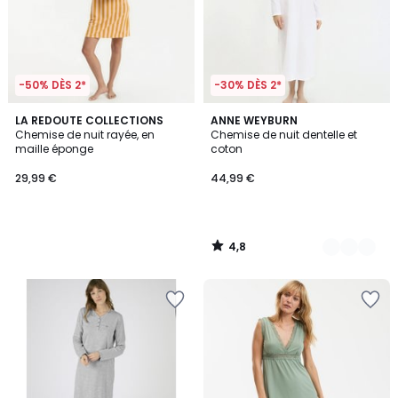
-50% DÈS 2*
-30% DÈS 2*
4,8
LA REDOUTE COLLECTIONS
2
ANNE WEYBURN
/ 5
Chemise de nuit rayée, en
Chemise de nuit dentelle et
Couleurs
maille éponge
coton
29,99 €
44,99 €
4,8
/
5