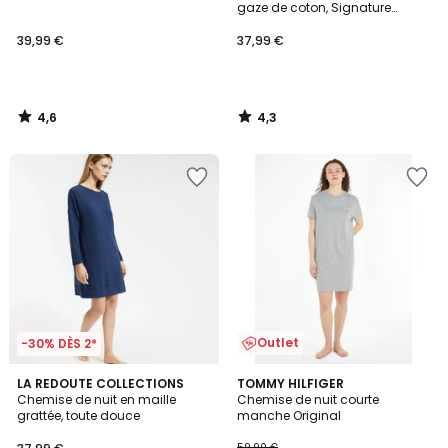
gaze de coton, Signature
MARGOT
39,99 €
37,99 €
4,6
4,3
/
/
5
5
Outlet
-30% DÈS 2*
3
2
LA REDOUTE COLLECTIONS
TOMMY HILFIGER
/
Chemise de nuit en maille
Chemise de nuit courte
Couleurs
5
grattée, toute douce
manche Original
59,90 €