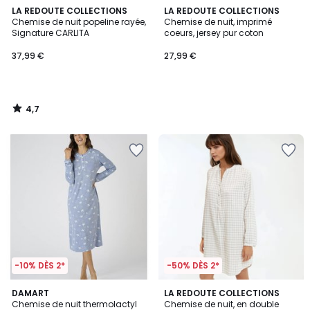
4,7
LA REDOUTE COLLECTIONS
LA REDOUTE COLLECTIONS
/ 5
Chemise de nuit popeline rayée,
Chemise de nuit, imprimé
Signature CARLITA
coeurs, jersey pur coton
37,99 €
27,99 €
4,7
/
5
-10% DÈS 2*
-50% DÈS 2*
4,6
4,3
DAMART
LA REDOUTE COLLECTIONS
/ 5
/ 5
Chemise de nuit thermolactyl
Chemise de nuit, en double