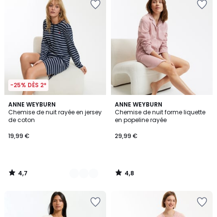
-25% DÈS 2*
4,7
4,8
3
ANNE WEYBURN
ANNE WEYBURN
/ 5
/ 5
Chemise de nuit rayée en jersey
Chemise de nuit forme liquette
Couleurs
de coton
en popeline rayée
19,99 €
29,99 €
4,7
4,8
/
/
5
5