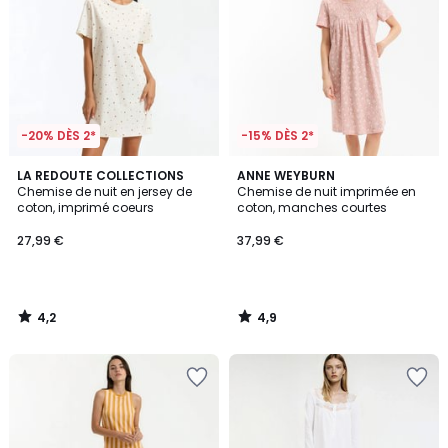
-20% DÈS 2*
-15% DÈS 2*
4,2
4,9
LA REDOUTE COLLECTIONS
ANNE WEYBURN
/ 5
/ 5
Chemise de nuit en jersey de
Chemise de nuit imprimée en
coton, imprimé coeurs
coton, manches courtes
27,99 €
37,99 €
4,2
4,9
/
/
5
5