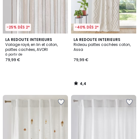
-25% DÈS 2*
-40% DÈS 2*
4,4
LA REDOUTE INTERIEURS
LA REDOUTE INTERIEURS
/ 5
Voilage rayé, en lin et coton,
Rideau pattes cachées coton,
pattes cachées, AVORI
Assa
à partir de
79,99 €
79,99 €
4,4
/
5