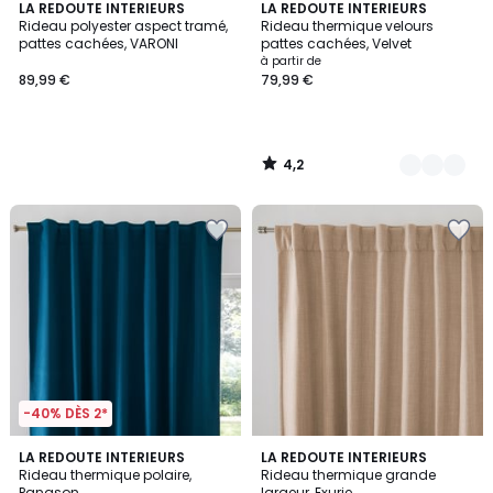
4,2
LA REDOUTE INTERIEURS
8
LA REDOUTE INTERIEURS
/ 5
Rideau polyester aspect tramé,
Rideau thermique velours
Couleurs
pattes cachées, VARONI
pattes cachées, Velvet
à partir de
89,99 €
79,99 €
4,2
/
5
-40% DÈS 2*
4,1
5
6
LA REDOUTE INTERIEURS
LA REDOUTE INTERIEURS
/ 5
/
Rideau thermique polaire,
Rideau thermique grande
Couleurs
5
Panason
largeur, Exurie