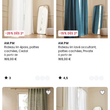
-25% DÈS 2*
-15% DÈS 2*
3
4,5
4
AM.PM
5
AM.PM
/
/ 5
Rideau lin épais, pattes
Rideau lin lavé occultant,
Couleurs
Couleurs
5
cachées, Cedal
pattes cachées, Private
à partir de
à partir de
169,00 €
169,00 €
3
4,5
/
/
5
5