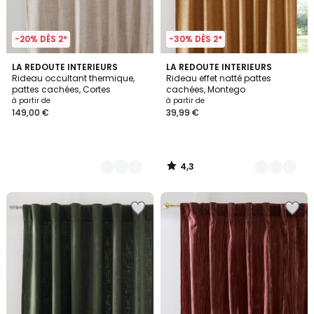
-20% DÈS 2*
-30% DÈS 2*
4,3
2
LA REDOUTE INTERIEURS
4
LA REDOUTE INTERIEURS
/ 5
Rideau occultant thermique,
Rideau effet natté pattes
Couleurs
Couleurs
pattes cachées, Cortes
cachées, Montego
à partir de
à partir de
149,00 €
39,99 €
4,3
/
5