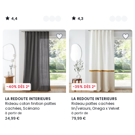
partir
de
54,99
4,4
4,3
€.
/
/
5
5
-40% DÈS 2*
-35% DÈS 2*
4,1
4,2
10
LA REDOUTE INTERIEURS
3
LA REDOUTE INTERIEURS
/ 5
/ 5
Rideau coton finition pattes
Rideau pattes cachées
Couleurs
Couleurs
cachées, Scénario
lin/velours, Onega x Velvet
à partir de
à partir de
24,99 €
79,99 €