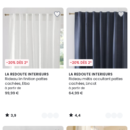
5
-20% DÈS 2*
-20% DÈS 2*
3,9
4,4
6
LA REDOUTE INTERIEURS
4
LA REDOUTE INTERIEURS
/ 5
/ 5
Rideau lin finition pattes
Rideau métis occultant pattes
Couleurs
Couleurs
cachées, Elba
cachées, Lincot
à partir de
à partir de
99,99 €
64,99 €
3,9
4,4
/
/
5
5