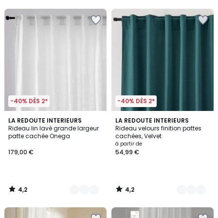
5
5
-40% DÈS 2*
-40% DÈS 2*
4,2
4,2
3
LA REDOUTE INTERIEURS
10
LA REDOUTE INTERIEURS
/ 5
/ 5
Rideau lin lavé grande largeur
Rideau velours finition pattes
Couleurs
Couleurs
patte cachée Onega
cachées, Velvet
à partir de
179,00 €
54,99 €
4,2
4,2
/
/
5
5