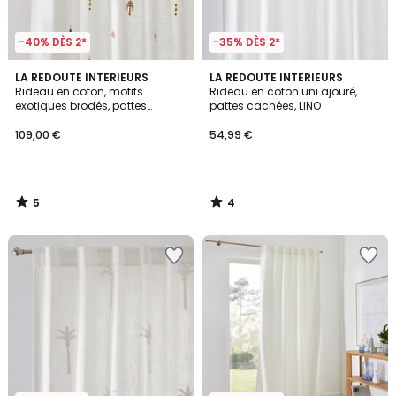
-40% DÈS 2*
-35% DÈS 2*
5
4
LA REDOUTE INTERIEURS
LA REDOUTE INTERIEURS
/
/
Rideau en coton, motifs
Rideau en coton uni ajouré,
5
5
exotiques brodés, pattes
pattes cachées, LINO
cachées, NIZAR
109,00 €
54,99 €
5
4
/
/
5
5