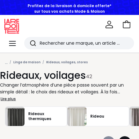
sur tous vos achats Mode & Maison
Aller
au
La
panie
Redoute
Menu
Rechercher
Les
...
derniers
Linge de maison
Rideaux, voilages, stores
Rideaux, voilages
articles
42
consultés
Changer l’atmosphère d’une pièce passe souvent par un
simple détail : le choix des rideaux et voilages. À la fois
fonctionnels et décoratifs, ils structurent l’espace, filtrent la
Lire plus
lumière et apportent une touche personnelle à votre intérieur.
Vous cherchez à créer une ambiance feutrée dans le salon ou
Rideaux
Rideau
plus lumineuse dans la chambre ? Nous vous aidons à trouver
thermiques
le rideau idéal, qu’il soit uni ou à motif imprimé, selon vos envies
de style et de confort. Nos collections se déclinent dans une