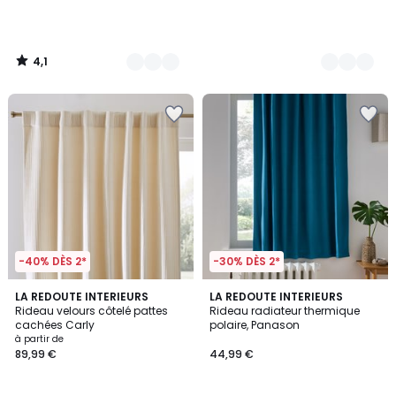
4,1
/
5
-40% DÈS 2*
-30% DÈS 2*
4,8
4,8
5
LA REDOUTE INTERIEURS
6
LA REDOUTE INTERIEURS
/ 5
/ 5
Rideau velours côtelé pattes
Rideau radiateur thermique
Couleurs
Couleurs
cachées Carly
polaire, Panason
à partir de
89,99 €
44,99 €