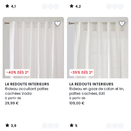
4,1
4,2
/
/
5
5
-40% DÈS 2*
-35% DÈS 2*
3,9
5
6
LA REDOUTE INTERIEURS
2
LA REDOUTE INTERIEURS
/ 5
/
Rideau occultant pattes
Rideau en gaze de coton et lin,
Couleurs
Couleurs
5
cachées Voda
pattes cachées, ELKI
à partir de
à partir de
29,99 €
109,00 €
3,9
5
/
/