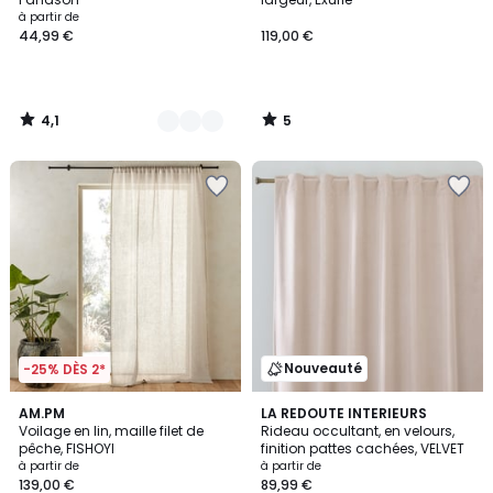
à partir de
44,99 €
119,00 €
4,1
5
/
/
5
5
Nouveauté
-25% DÈS 2*
4,1
4
AM.PM
4
LA REDOUTE INTERIEURS
/ 5
Voilage en lin, maille filet de
Rideau occultant, en velours,
Couleurs
Couleurs
pêche, FISHOYI
finition pattes cachées, VELVET
à partir de
à partir de
139,00 €
89,99 €