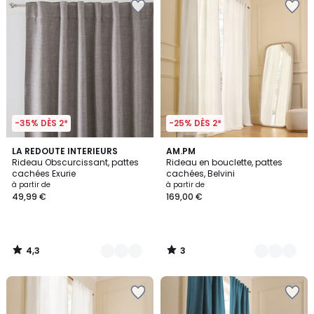
-35% DÈS 2*
-25% DÈS 2*
4,3
3
4
LA REDOUTE INTERIEURS
4
AM.PM
/ 5
/
Rideau Obscurcissant, pattes
Rideau en bouclette, pattes
Couleurs
Couleurs
5
cachées Exurie
cachées, Belvini
à partir de
à partir de
49,99 €
169,00 €
4,3
3
/
/
5
5