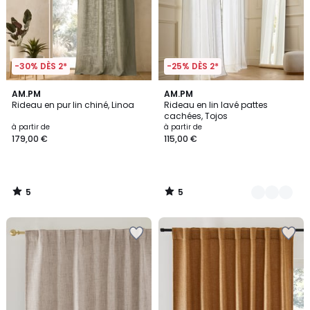
-30% DÈS 2*
-25% DÈS 2*
5
5
AM.PM
4
AM.PM
/
/
Rideau en pur lin chiné, Linoa
Rideau en lin lavé pattes
Couleurs
5
5
cachées, Tojos
à partir de
à partir de
179,00 €
115,00 €
5
5
/
/
5
5