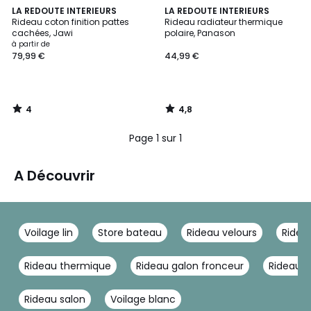
4
4,8
LA REDOUTE INTERIEURS
LA REDOUTE INTERIEURS
/
/ 5
Rideau coton finition pattes
Rideau radiateur thermique
5
cachées, Jawi
polaire, Panason
à partir de
79,99 €
44,99 €
4
4,8
/
/
5
5
Page 1 sur 1
A Découvrir
Voilage lin
Store bateau
Rideau velours
Rideau
Rideau thermique
Rideau galon fronceur
Rideau v
Rideau salon
Voilage blanc