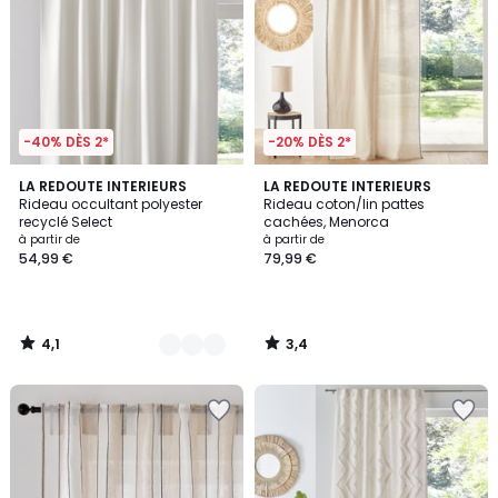
-40% DÈS 2*
-20% DÈS 2*
4,1
3,4
2
LA REDOUTE INTERIEURS
LA REDOUTE INTERIEURS
/ 5
/ 5
Rideau occultant polyester
Rideau coton/lin pattes
Couleurs
recyclé Select
cachées, Menorca
à partir de
à partir de
54,99 €
79,99 €
4,1
3,4
/
/
5
5