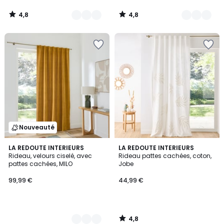
4,8
4,8
/
/
5
5
Nouveauté
4,8
3
LA REDOUTE INTERIEURS
LA REDOUTE INTERIEURS
/ 5
Rideau, velours ciselé, avec
Rideau pattes cachées, coton,
Couleurs
pattes cachées, MILO
Jobe
99,99 €
44,99 €
4,8
/