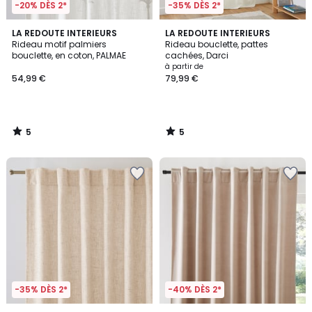
-20% DÈS 2*
-35% DÈS 2*
5
5
LA REDOUTE INTERIEURS
LA REDOUTE INTERIEURS
/
/
Rideau motif palmiers
Rideau bouclette, pattes
5
5
bouclette, en coton, PALMAE
cachées, Darci
à partir de
54,99 €
79,99 €
5
5
/
/
5
5
-35% DÈS 2*
-40% DÈS 2*