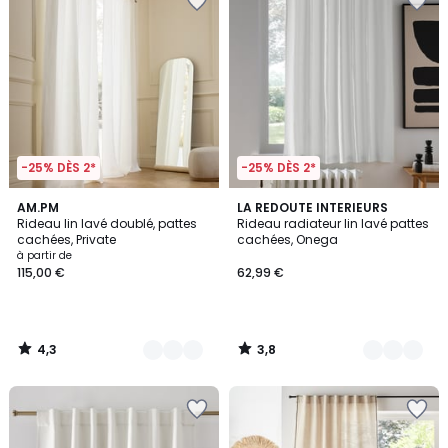
-25% DÈS 2*
-25% DÈS 2*
4,3
3,8
11
AM.PM
12
LA REDOUTE INTERIEURS
/ 5
/ 5
Rideau lin lavé doublé, pattes
Rideau radiateur lin lavé pattes
Couleurs
Couleurs
cachées, Private
cachées, Onega
à partir de
115,00 €
62,99 €
4,3
3,8
/
/
5
5