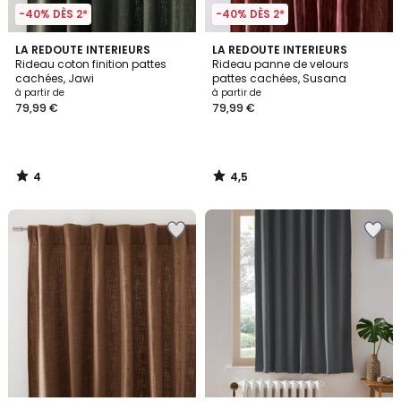
-40% DÈS 2*
-40% DÈS 2*
4
4,5
LA REDOUTE INTERIEURS
LA REDOUTE INTERIEURS
/
/ 5
Rideau coton finition pattes
Rideau panne de velours
5
cachées, Jawi
pattes cachées, Susana
à partir de
à partir de
79,99 €
79,99 €
4
4,5
/
/
5
5