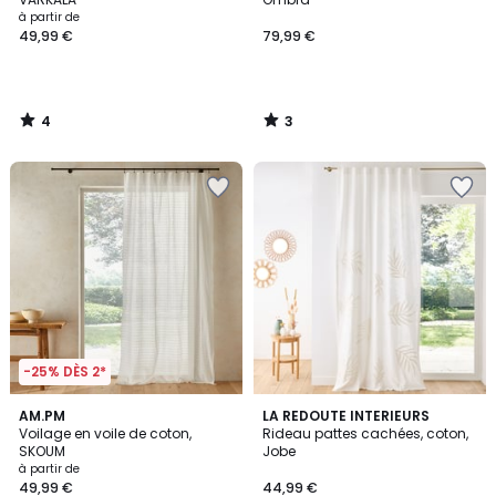
à partir de
49,99 €
79,99 €
4
3
/
/
5
5
-25% DÈS 2*
4
4,8
AM.PM
LA REDOUTE INTERIEURS
/
/ 5
Voilage en voile de coton,
Rideau pattes cachées, coton,
5
SKOUM
Jobe
à partir de
49,99 €
44,99 €