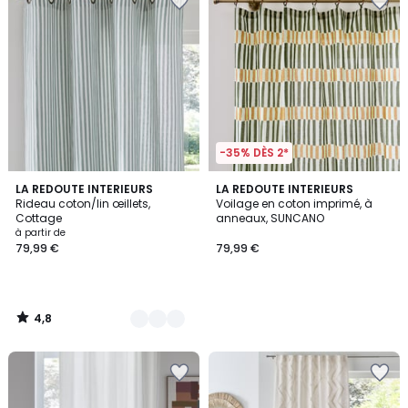
-35% DÈS 2*
4,8
2
LA REDOUTE INTERIEURS
LA REDOUTE INTERIEURS
/ 5
Rideau coton/lin œillets,
Voilage en coton imprimé, à
Couleurs
Cottage
anneaux, SUNCANO
à partir de
79,99 €
79,99 €
4,8
/
5