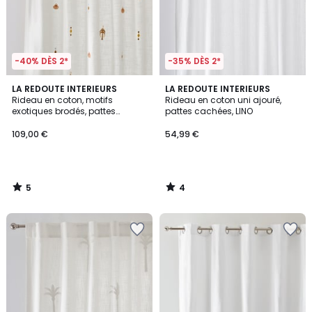
-40% DÈS 2*
-35% DÈS 2*
5
4
LA REDOUTE INTERIEURS
LA REDOUTE INTERIEURS
/
/
Rideau en coton, motifs
Rideau en coton uni ajouré,
5
5
exotiques brodés, pattes
pattes cachées, LINO
cachées, NIZAR
109,00 €
54,99 €
5
4
/
/
5
5