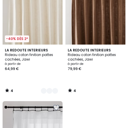
-40% DÈS 2*
4
4
2
LA REDOUTE INTERIEURS
LA REDOUTE INTERIEURS
/
/
Rideau coton finition pattes
Rideau coton finition pattes
Couleurs
5
5
cachées, Jawi
cachées, Jawi
à partir de
à partir de
64,99 €
79,99 €
4
4
/
/
5
5