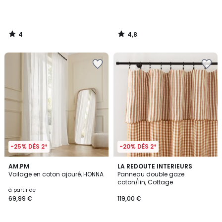
4
4,8
/
/
5
5
-25% DÈS 2*
-20% DÈS 2*
AM.PM
2
LA REDOUTE INTERIEURS
Voilage en coton ajouré, HONNA
Panneau double gaze
Couleurs
coton/lin, Cottage
à partir de
69,99 €
119,00 €