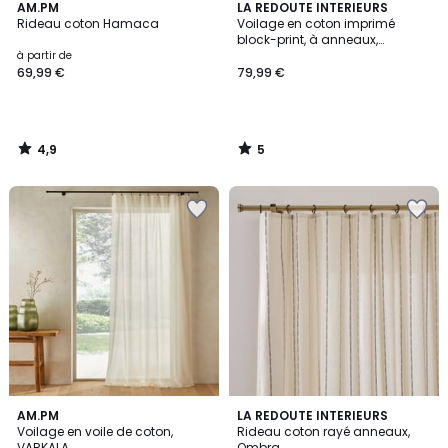
4,9
5
AM.PM
LA REDOUTE INTERIEURS
/ 5
/
Rideau coton Hamaca
Voilage en coton imprimé
5
block-print, à anneaux,
SHANDIRA
à partir de
69,99 €
79,99 €
4,9
5
/
/
5
5
4
3
AM.PM
LA REDOUTE INTERIEURS
/
/
Voilage en voile de coton,
Rideau coton rayé anneaux,
5
5
VARKALA
Ombra