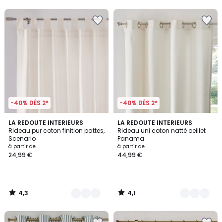
5
5
-40% DÈS 2*
-40% DÈS 2*
4,3
4,1
10
LA REDOUTE INTERIEURS
3
LA REDOUTE INTERIEURS
/ 5
/ 5
Rideau pur coton finition pattes,
Rideau uni coton natté oeillet
Couleurs
Couleurs
Scenario
Panama
à partir de
à partir de
24,99 €
44,99 €
4,3
4,1
/
/
5
5