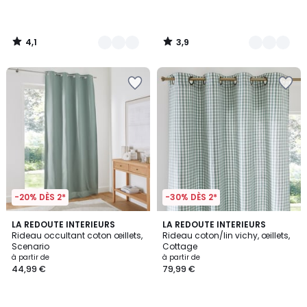
partir
de
24,99
4,1
3,9
€.
/
/
5
5
-20% DÈS 2*
-30% DÈS 2*
3,4
5
8
LA REDOUTE INTERIEURS
2
LA REDOUTE INTERIEURS
/ 5
/
Rideau occultant coton œillets,
Rideau coton/lin vichy, œillets,
Couleurs
Couleurs
5
Scenario
Cottage
à partir de
à partir de
44,99 €
79,99 €