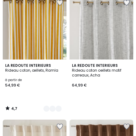
4,7
3
LA REDOUTE INTERIEURS
LA REDOUTE INTERIEURS
/ 5
Rideau coton, œillets, Ramla
Rideau coton oeillets motif
Couleurs
carreaux, Acha
à partir de
54,99 €
64,99 €
4,7
/
5