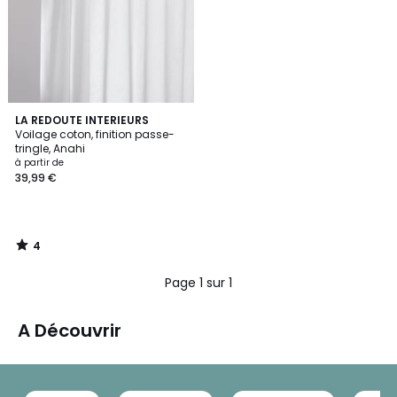
4
LA REDOUTE INTERIEURS
/
Voilage coton, finition passe-
5
tringle, Anahi
à partir de
39,99 €
4
/
5
Page 1 sur 1
A Découvrir