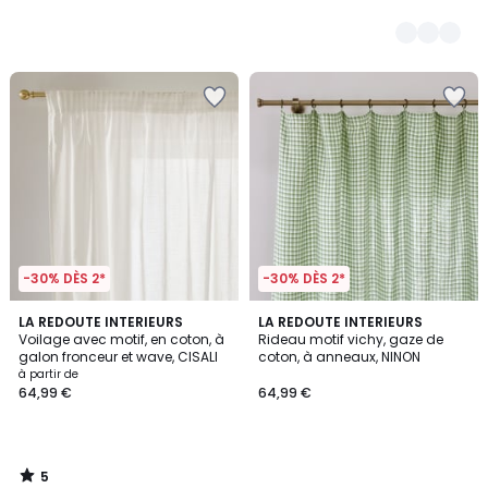
-30% DÈS 2*
-30% DÈS 2*
5
LA REDOUTE INTERIEURS
LA REDOUTE INTERIEURS
/
Voilage avec motif, en coton, à
Rideau motif vichy, gaze de
5
galon fronceur et wave, CISALI
coton, à anneaux, NINON
à partir de
64,99 €
64,99 €
5
/