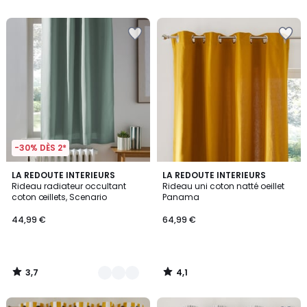
5
-30% DÈS 2*
3,7
4,1
2
LA REDOUTE INTERIEURS
LA REDOUTE INTERIEURS
/ 5
/ 5
Rideau radiateur occultant
Rideau uni coton natté oeillet
Couleurs
coton œillets, Scenario
Panama
44,99 €
64,99 €
3,7
4,1
/
/
5
5