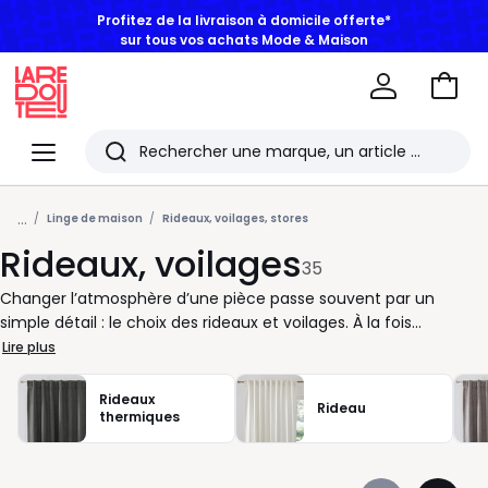
Profitez de la livraison à domicile offerte*
sur tous vos achats Mode & Maison
Aller
au
La
panie
Redoute
Menu
Rechercher
Les
...
derniers
Linge de maison
Rideaux, voilages, stores
Rideaux, voilages
articles
35
consultés
Changer l’atmosphère d’une pièce passe souvent par un
simple détail : le choix des rideaux et voilages. À la fois
fonctionnels et décoratifs, ils structurent l’espace, filtrent la
Lire plus
lumière et apportent une touche personnelle à votre intérieur.
Vous cherchez à créer une ambiance feutrée dans le salon ou
Rideaux
Rideau
plus lumineuse dans la chambre ? Nous vous aidons à trouver
thermiques
le rideau idéal, qu’il soit uni ou à motif imprimé, selon vos envies
de style et de confort. Nos collections se déclinent dans une