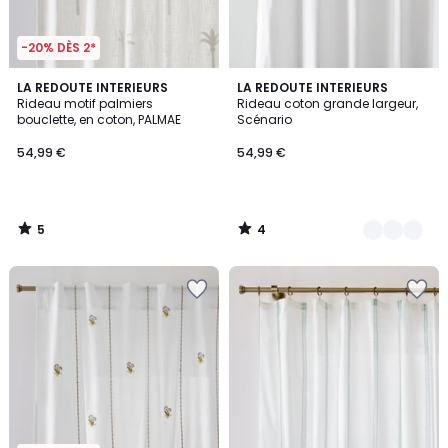
-20% DÈS 2*
5
4
LA REDOUTE INTERIEURS
4
LA REDOUTE INTERIEURS
/
/
Rideau motif palmiers
Rideau coton grande largeur,
Couleurs
5
5
bouclette, en coton, PALMAE
Scénario
54,99 €
54,99 €
5
4
/
/
5
5