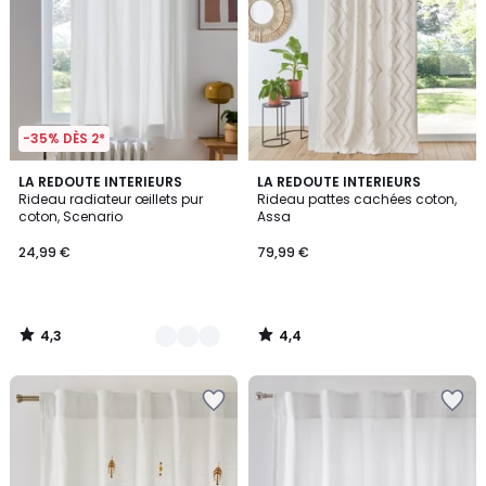
-35% DÈS 2*
4,3
4,4
7
LA REDOUTE INTERIEURS
LA REDOUTE INTERIEURS
/ 5
/ 5
Rideau radiateur œillets pur
Rideau pattes cachées coton,
Couleurs
coton, Scenario
Assa
24,99 €
79,99 €
4,3
4,4
/
/
5
5