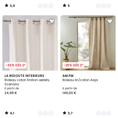
3,4
5
/
/
5
5
-35% DÈS 2*
-25% DÈS 2*
4,1
3,7
10
LA REDOUTE INTERIEURS
3
AM.PM
/ 5
/ 5
Rideau coton finition œillets,
Rideau lin/coton Aaja
Couleurs
Couleurs
Scenario
à partir de
à partir de
24,99 €
149,00 €
4,1
3,7
/
/