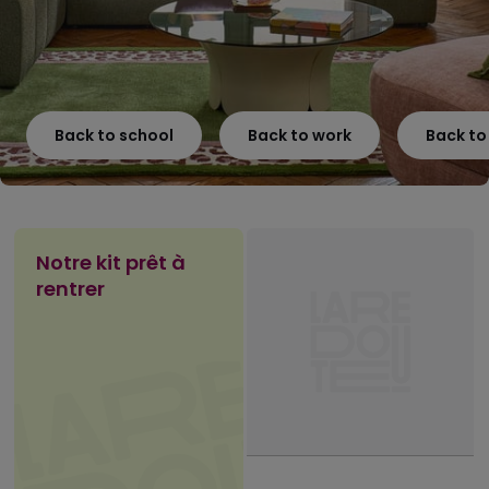
Back to school
Back to work
Back t
Notre kit prêt à
rentrer