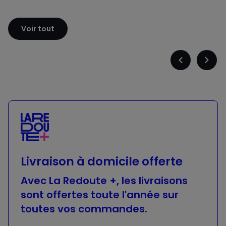
Sloggi
Adidas
Voir tout
Précédent
Suiva
-
-
défiler
défile
à
à
gauche
droit
Livraison à domicile offerte
Avec La Redoute +, les livraisons
sont offertes toute l'année sur
toutes vos commandes.