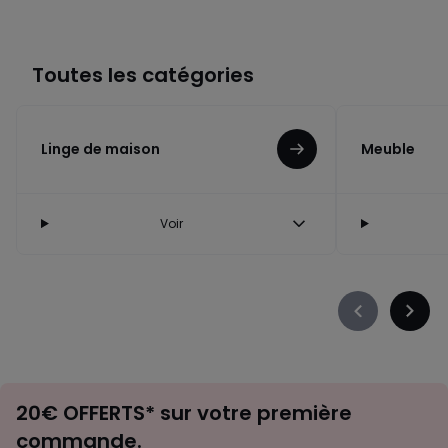
Toutes les catégories
Linge de maison
Meuble
Voir
Précédent
Suiva
-
-
défiler
défile
à
à
Envie
gauche
droit
20€ OFFERTS* sur votre première
d'inspirations
commande.
et