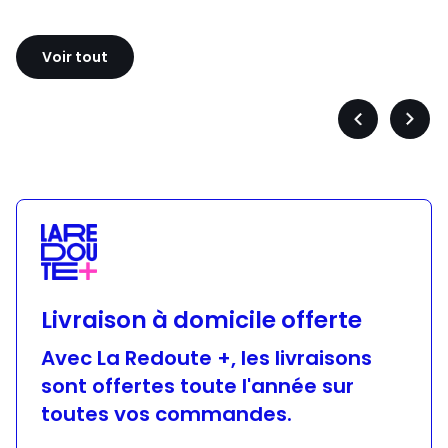
Sloggi
Adidas
Voir tout
Précédent
Suiva
-
-
défiler
défile
à
à
gauche
droit
Livraison à domicile offerte
Avec La Redoute +, les livraisons
sont offertes toute l'année sur
toutes vos commandes.