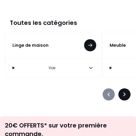
Toutes les catégories
Linge de maison
Meuble
Voir
Précédent
Suiva
-
-
défiler
défile
à
à
Envie
gauche
droit
20€ OFFERTS* sur votre première
d'inspirations
commande.
et