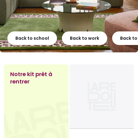
Back to school
Back to work
Back t
Notre kit prêt à
rentrer