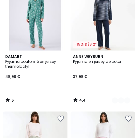
-15% DÈS 2*
5
4,4
DAMART
3
ANNE WEYBURN
/
/ 5
Pyjama boutonné en jersey
Pyjama en jersey de coton
Couleurs
5
thermolactyl
49,99 €
37,99 €
5
4,4
/
/
5
5