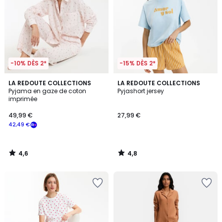
-10% DÈS 2*
-15% DÈS 2*
4,6
4,8
LA REDOUTE COLLECTIONS
LA REDOUTE COLLECTIONS
/ 5
/ 5
Pyjama en gaze de coton
Pyjashort jersey
imprimée
49,99 €
27,99 €
42,49 €
4,6
4,8
/
/
5
5