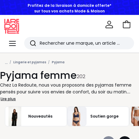
BONS PLANS | Jusqu'à -50% dès 2 articles*
Aller
au
La
panie
Redoute
Menu
Rechercher
Les
...
derniers
Lingerie et pyjamas
Pyjama
Pyjama femme
articles
202
consultés
Chez La Redoute, nous vous proposons des pyjamas femme
pensés pour suivre vos envies de confort, du soir au matin.
Ensemble short et caraco pour les nuits d’été, pyjama en coton
Lire plus
manches longues quand les températures baissent, chemise
de nuit fluide pour celles qui aiment bouger librement : à
Nouveautés
Soutien gorge
chacune sa façon de dormir. Pour bien choisir, regardez d’abord
la matière. Le coton est agréable au quotidien, le jersey apporte
de la souplesse, la maille chaude est idéale en hiver. Côté