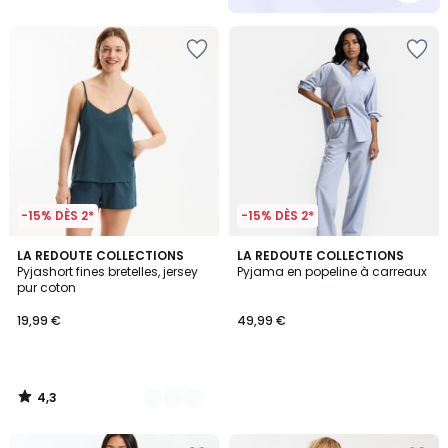
5
-15% DÈS 2*
-15% DÈS 2*
4,3
2
LA REDOUTE COLLECTIONS
LA REDOUTE COLLECTIONS
/ 5
Pyjashort fines bretelles, jersey
Pyjama en popeline à carreaux
Couleurs
pur coton
19,99 €
49,99 €
4,3
/
5