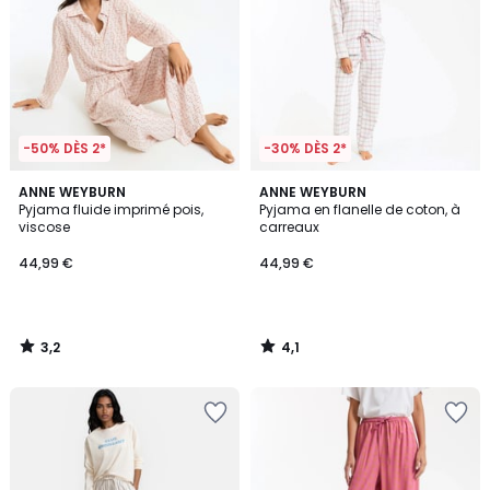
-50% DÈS 2*
-30% DÈS 2*
3,2
4,1
ANNE WEYBURN
ANNE WEYBURN
/ 5
/ 5
Pyjama fluide imprimé pois,
Pyjama en flanelle de coton, à
viscose
carreaux
44,99 €
44,99 €
3,2
4,1
/
/
5
5