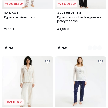
-50% DÈS 2*
-25% DÈS 2*
4,8
4,6
SO'HOME
2
ANNE WEYBURN
/ 5
/ 5
Pyjama rayé en coton
Pyjama manches longues en
Couleurs
jersey viscose
29,99 €
44,99 €
4,8
4,6
/
/
5
5
-15% DÈS 2*