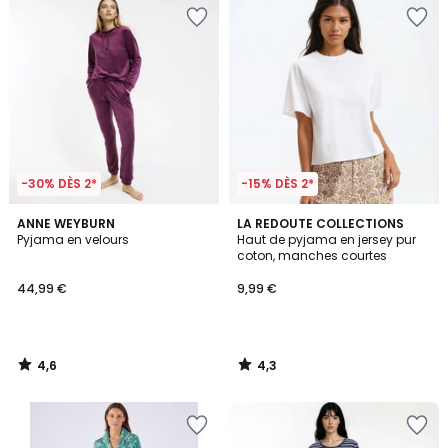
-30% DÈS 2*
-15% DÈS 2*
4,6
4,3
ANNE WEYBURN
LA REDOUTE COLLECTIONS
/ 5
/ 5
Pyjama en velours
Haut de pyjama en jersey pur
coton, manches courtes
44,99 €
9,99 €
4,6
4,3
/
/
5
5