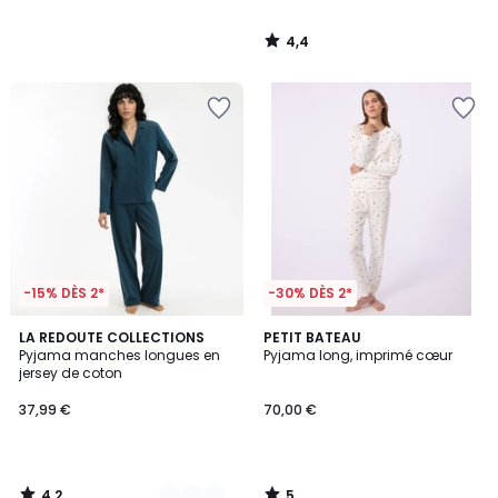
4,4
/
5
-15% DÈS 2*
-30% DÈS 2*
4,2
5
2
LA REDOUTE COLLECTIONS
PETIT BATEAU
/ 5
/
Pyjama manches longues en
Pyjama long, imprimé cœur
Couleurs
5
jersey de coton
37,99 €
70,00 €
4,2
5