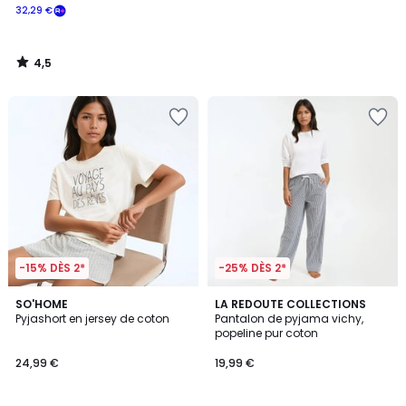
32,29 €
4,5
/
5
-15% DÈS 2*
-25% DÈS 2*
1
4,3
2
SO'HOME
LA REDOUTE COLLECTIONS
/
/ 5
Pyjashort en jersey de coton
Pantalon de pyjama vichy,
Couleurs
5
popeline pur coton
24,99 €
19,99 €