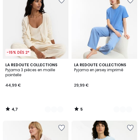
-15% DÈS 2*
4,7
5
2
LA REDOUTE COLLECTIONS
2
LA REDOUTE COLLECTIONS
/ 5
/
Pyjama 3 pièces en maille
Pyjama en jersey imprimé
Couleurs
Couleurs
5
pointelle
44,99 €
29,99 €
4,7
5
/
/
5
5