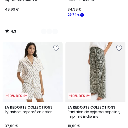
49,99 €
34,99 €
29,74 €
4,3
/
5
-10% DÈS 2*
-10% DÈS 2*
4,5
LA REDOUTE COLLECTIONS
LA REDOUTE COLLECTIONS
/ 5
Pyjashort imprimé en coton
Pantalon de pyjama popeline,
imprimé indienne
37,99 €
19,99 €