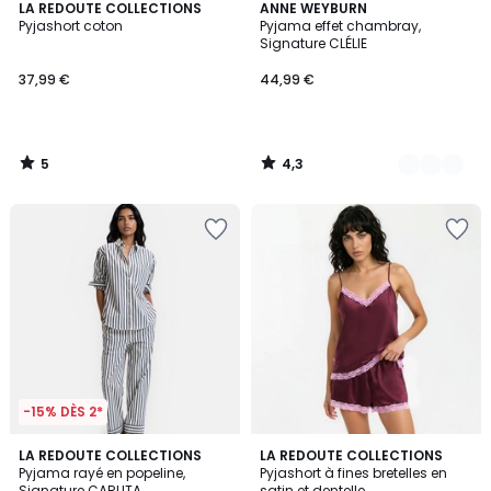
5
4,3
LA REDOUTE COLLECTIONS
2
ANNE WEYBURN
/
/ 5
Pyjashort coton
Pyjama effet chambray,
Couleurs
5
Signature CLÉLIE
37,99 €
44,99 €
5
4,3
/
/
5
5
-15% DÈS 2*
4,3
2
LA REDOUTE COLLECTIONS
LA REDOUTE COLLECTIONS
/ 5
Pyjama rayé en popeline,
Pyjashort à fines bretelles en
Couleurs
Signature CARLITA
satin et dentelle