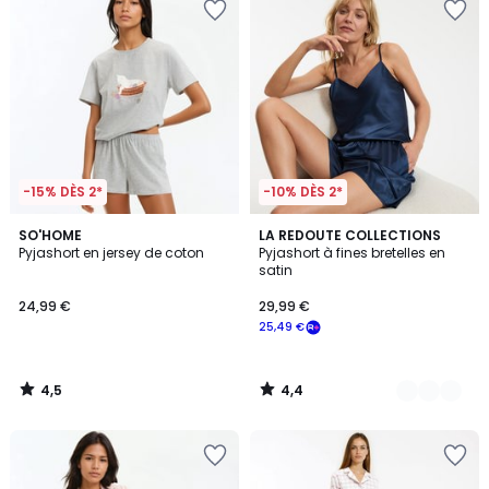
-15% DÈS 2*
-10% DÈS 2*
4,5
4,4
SO'HOME
2
LA REDOUTE COLLECTIONS
/ 5
/ 5
Pyjashort en jersey de coton
Pyjashort à fines bretelles en
Couleurs
satin
24,99 €
29,99 €
25,49 €
4,5
4,4
/
/
5
5