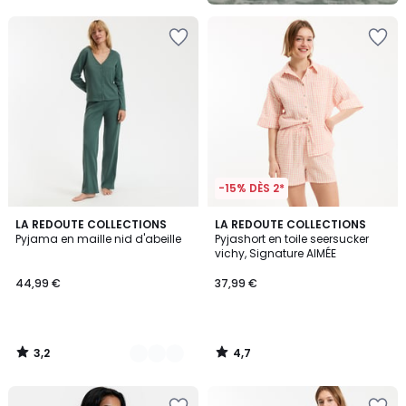
5
-15% DÈS 2*
3,2
4,7
2
LA REDOUTE COLLECTIONS
LA REDOUTE COLLECTIONS
/ 5
/ 5
Pyjama en maille nid d'abeille
Pyjashort en toile seersucker
Couleurs
vichy, Signature AIMÉE
44,99 €
37,99 €
3,2
4,7
/
/
5
5