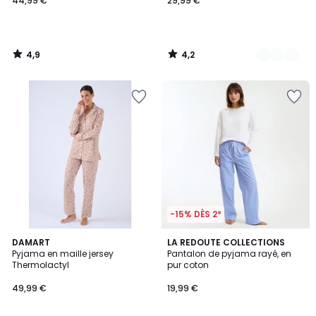
44,99 €
29,99 €
4,9
4,2
/
/
5
5
-15% DÈS 2*
4,4
DAMART
LA REDOUTE COLLECTIONS
/ 5
Pyjama en maille jersey
Pantalon de pyjama rayé, en
Thermolactyl
pur coton
49,99 €
19,99 €