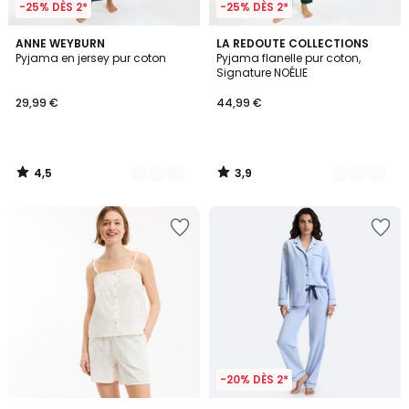
-25% DÈS 2*
-25% DÈS 2*
4,5
3,9
3
ANNE WEYBURN
3
LA REDOUTE COLLECTIONS
/ 5
/ 5
Pyjama en jersey pur coton
Pyjama flanelle pur coton,
Couleurs
Couleurs
Signature NOÉLIE
29,99 €
44,99 €
4,5
3,9
/
/
5
5
-20% DÈS 2*