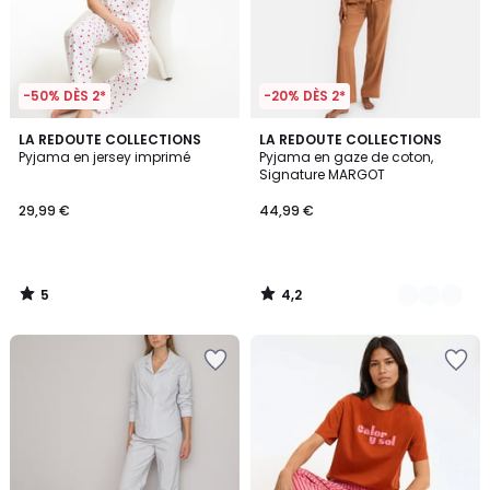
-50% DÈS 2*
-20% DÈS 2*
5
4,2
LA REDOUTE COLLECTIONS
4
LA REDOUTE COLLECTIONS
/
/ 5
Pyjama en jersey imprimé
Pyjama en gaze de coton,
Couleurs
5
Signature MARGOT
29,99 €
44,99 €
5
4,2
/
/
5
5