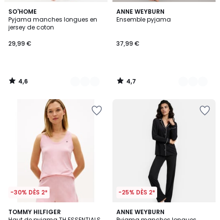
4,6
4,7
3
SO'HOME
2
ANNE WEYBURN
/ 5
/ 5
Pyjama manches longues en
Ensemble pyjama
Couleurs
Couleurs
jersey de coton
29,99 €
37,99 €
4,6
4,7
/
/
5
5
-30% DÈS 2*
-25% DÈS 2*
1
4,5
TOMMY HILFIGER
2
ANNE WEYBURN
/
/ 5
Haut de pyjama TH ESSENTIALS
Pyjama manches longues,