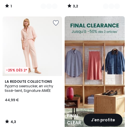
1
3,2
/
/
5
5
FINAL
CLEARANCE
-25% DÈS 2*
4,3
LA REDOUTE COLLECTIONS
/ 5
Pyjama seersucker, en vichy
tissé-teint, Signature AIMÉE
44,99 €
FINAL
J'en profite
4,3
CLEARANCE
/