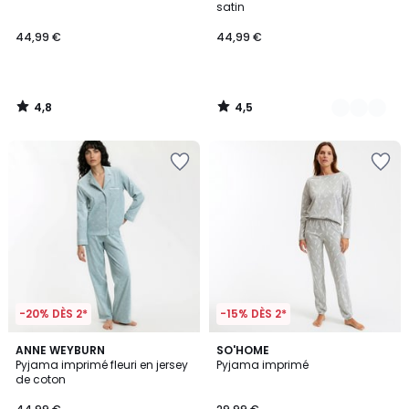
satin
44,99 €
44,99 €
4,8
4,5
/
/
5
5
-20% DÈS 2*
-15% DÈS 2*
4,9
4,2
ANNE WEYBURN
2
SO'HOME
/ 5
/ 5
Pyjama imprimé fleuri en jersey
Pyjama imprimé
Couleurs
de coton