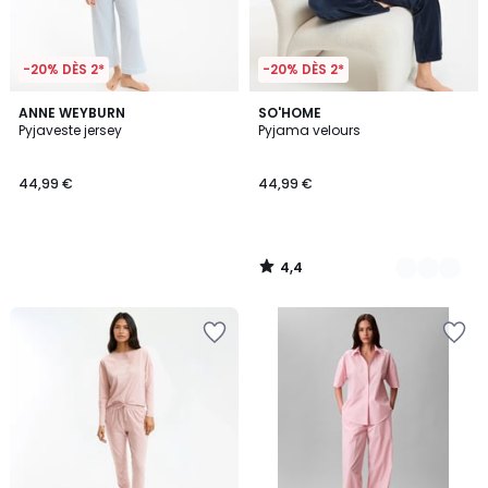
-20% DÈS 2*
-20% DÈS 2*
4,4
ANNE WEYBURN
2
SO'HOME
/ 5
Pyjaveste jersey
Pyjama velours
Couleurs
44,99 €
44,99 €
4,4
/
5