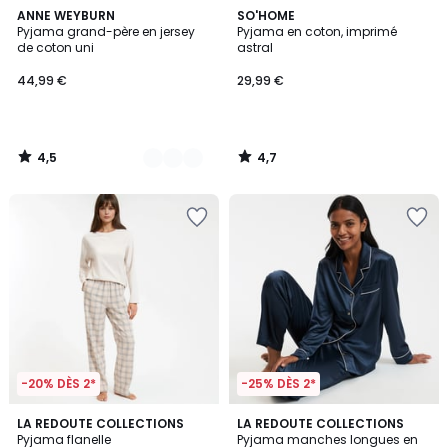
4,5
4,7
2
ANNE WEYBURN
SO'HOME
/ 5
/ 5
Pyjama grand-père en jersey
Pyjama en coton, imprimé
Couleurs
de coton uni
astral
44,99 €
29,99 €
4,5
4,7
/
/
5
5
-20% DÈS 2*
-25% DÈS 2*
4,8
4,5
LA REDOUTE COLLECTIONS
2
LA REDOUTE COLLECTIONS
/ 5
/ 5
Pyjama flanelle
Pyjama manches longues en
Couleurs