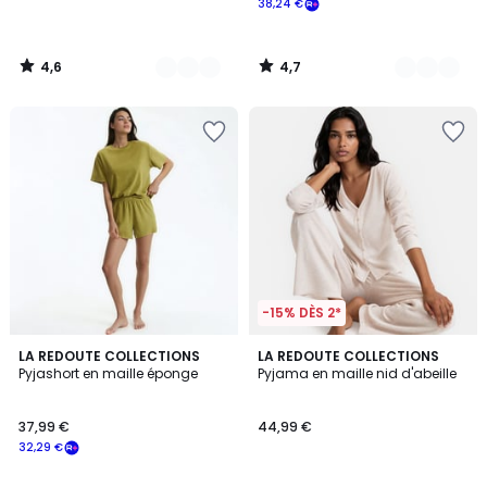
38,24 €
4,6
4,7
/
/
5
5
-15% DÈS 2*
1
3,2
3
LA REDOUTE COLLECTIONS
2
LA REDOUTE COLLECTIONS
/
/ 5
Pyjashort en maille éponge
Pyjama en maille nid d'abeille
Couleurs
Couleurs
5
37,99 €
44,99 €
32,29 €