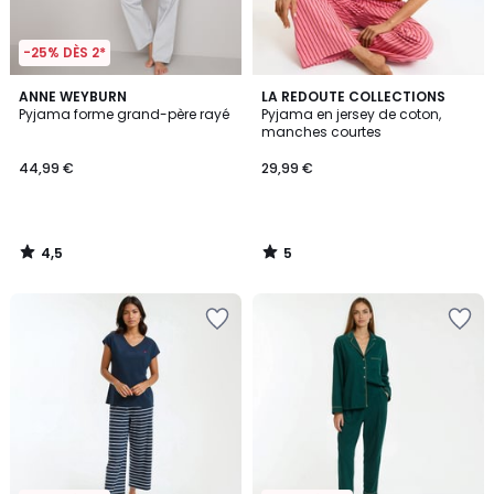
-25% DÈS 2*
4,5
5
ANNE WEYBURN
LA REDOUTE COLLECTIONS
/ 5
/
Pyjama forme grand-père rayé
Pyjama en jersey de coton,
5
manches courtes
44,99 €
29,99 €
4,5
5
/
/
5
5