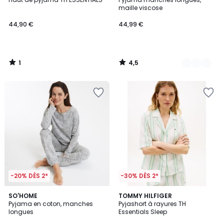
Couleurs
5
maille viscose
44,90 €
44,99 €
1
4,5
/
/
5
5
-20% DÈS 2*
-30% DÈS 2*
4,2
SO'HOME
TOMMY HILFIGER
/ 5
Pyjama en coton, manches
Pyjashort à rayures TH
longues
Essentials Sleep