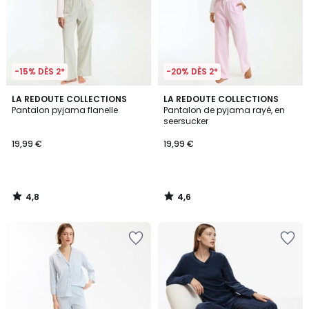
-15% DÈS 2*
-20% DÈS 2*
4,8
4,6
LA REDOUTE COLLECTIONS
LA REDOUTE COLLECTIONS
/ 5
/ 5
Pantalon pyjama flanelle
Pantalon de pyjama rayé, en
seersucker
19,99 €
19,99 €
4,8
4,6
/
/
5
5