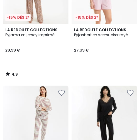
-15% DÈS 2*
-15% DÈS 2*
4,9
LA REDOUTE COLLECTIONS
LA REDOUTE COLLECTIONS
/ 5
Pyjama en jersey imprimé
Pyjashort en seersucker rayé
29,99 €
27,99 €
4,9
/
5