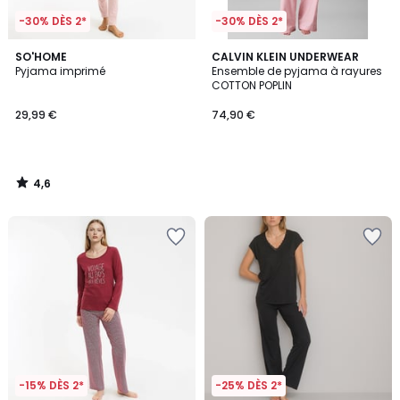
-30% DÈS 2*
-30% DÈS 2*
4,6
SO'HOME
CALVIN KLEIN UNDERWEAR
/ 5
Pyjama imprimé
Ensemble de pyjama à rayures
COTTON POPLIN
29,99 €
74,90 €
4,6
/
5
-15% DÈS 2*
-25% DÈS 2*