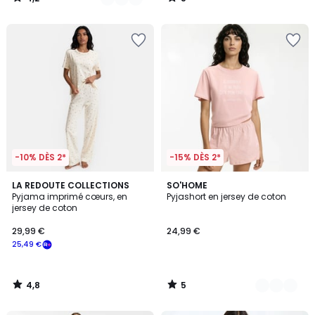
/
/
5
5
-10% DÈS 2*
-15% DÈS 2*
4,8
5
LA REDOUTE COLLECTIONS
2
SO'HOME
/ 5
/
Pyjama imprimé cœurs, en
Pyjashort en jersey de coton
Couleurs
5
jersey de coton
29,99 €
24,99 €
25,49 €
4,8
5
/
/
5
5