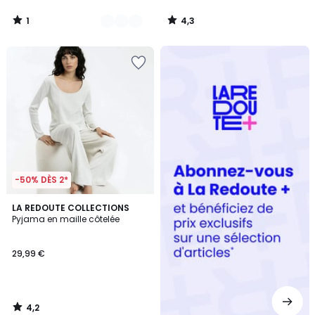
1
4,3
/
/
5
5
Redoute
+
-50% DÈS 2*
4,2
LA REDOUTE COLLECTIONS
/ 5
Pyjama en maille côtelée
29,99 €
4,2
/