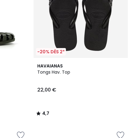
-20% DÈS 2*
4,7
HAVAIANAS
/ 5
Tongs Hav. Top
22,00 €
4,7
/
5