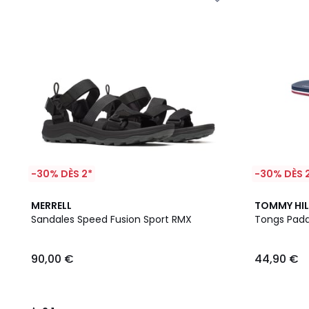
-30% DÈS 2*
-30% DÈS 
2,1
MERRELL
TOMMY HIL
/
Sandales Speed Fusion Sport RMX
Tongs Pad
5
90,00 €
44,90 €