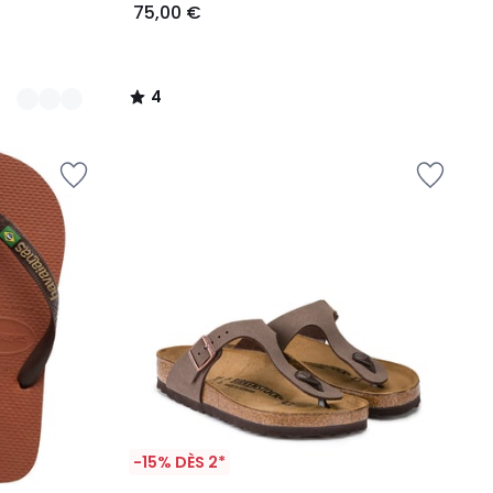
75,00 €
4
/
5
-15% DÈS 2*