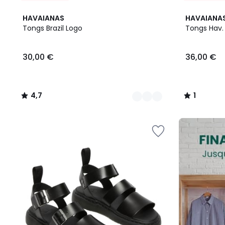
2
4,7
1
HAVAIANAS
HAVAIANA
Couleurs
/ 5
/
Tongs Brazil Logo
Tongs Hav. 
5
30,00
30,00 €
36,00 €
€.
4,7
1
/
/
5
5
FINAL
CLEARANCE