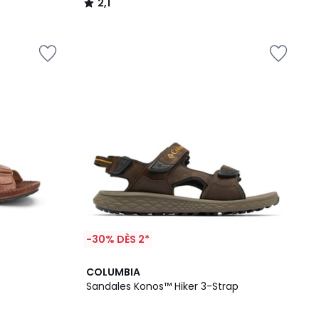
2,1
/
5
-30% DÈS 2*
4
COLUMBIA
/
Sandales Konos™ Hiker 3-Strap
5