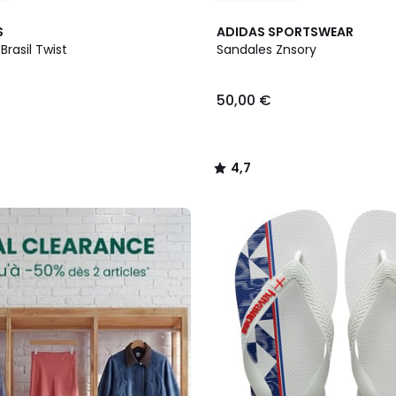
2
4,7
S
ADIDAS SPORTSWEAR
Couleurs
/ 5
Brasil Twist
Sandales Znsory
50,00 €
4,7
/
5