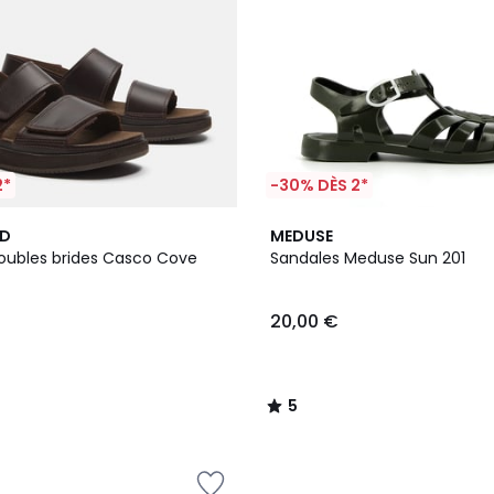
2*
-30% DÈS 2*
5
ND
MEDUSE
/
oubles brides Casco Cove
Sandales Meduse Sun 201
5
20,00 €
5
/
5