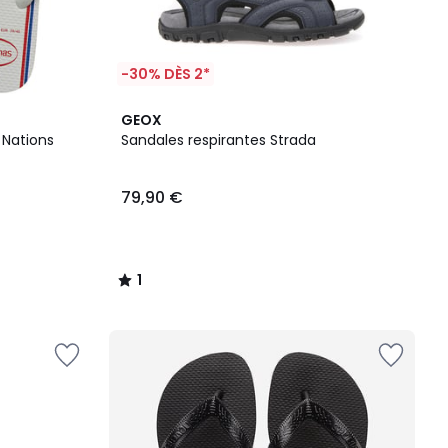
-30% DÈS 2*
1
GEOX
/
Nations
Sandales respirantes Strada
5
79,90 €
1
/
5