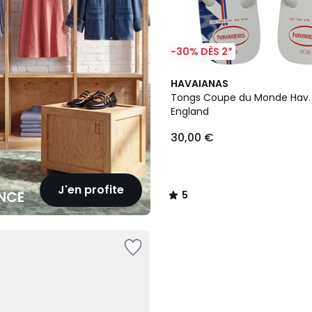
-30% DÈS 2*
5
HAVAIANAS
/
Tongs Coupe du Monde Hav. 
5
England
30,00 €
J'en profite
NCE
5
/
5