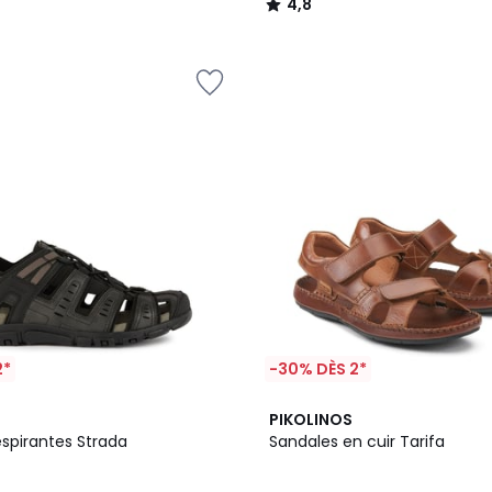
4,8
/
5
2*
-30% DÈS 2*
2
4,5
PIKOLINOS
Couleurs
/ 5
espirantes Strada
Sandales en cuir Tarifa