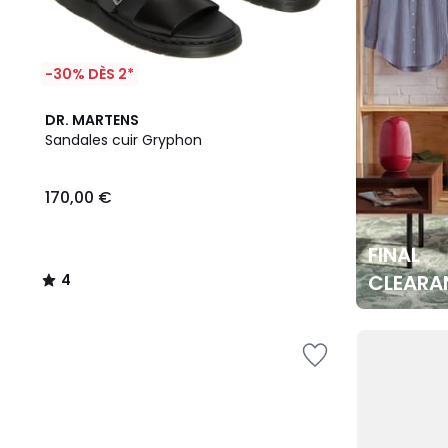
-30% DÈS 2*
4
DR. MARTENS
/
Sandales cuir Gryphon
5
170,00 €
FINAL
CLEARA
4
/
5