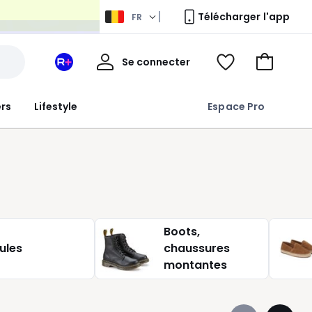
Télécharger l'app
FR
Mon
Se connecter
Mon
Voir
Aller
compte
espace
ma
au
La
wishlist
panier
ers
Lifestyle
Espace Pro
Redoute
+
Boots,
ules
chaussures
montantes