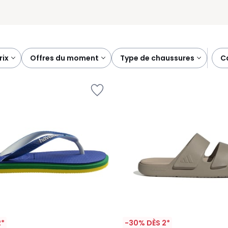
prix
offres du moment
type de chaussures
2*
-30% DÈS 2*