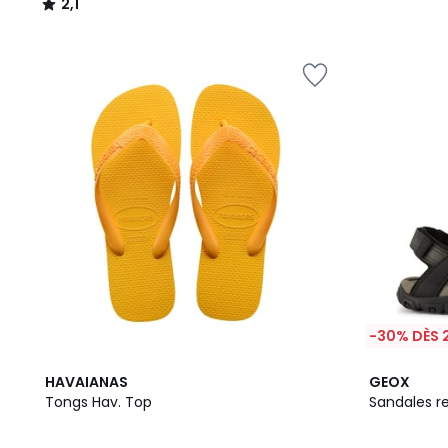
2,1
/
5
-30% DÈS 
5
HAVAIANAS
GEOX
/
Tongs Hav. Top
Sandales r
5