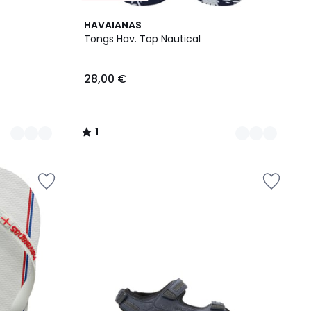
2
1
HAVAIANAS
Couleurs
/
Tongs Hav. Top Nautical
5
28,00 €
1
/
5