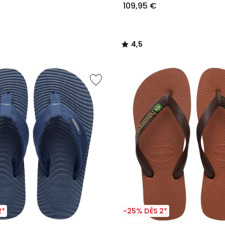
109,95 €
4,5
/
5
2*
-25% DÈS 2*