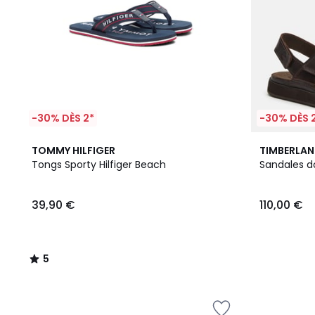
-30% DÈS 2*
-30% DÈS 
5
TOMMY HILFIGER
TIMBERLA
/
Tongs Sporty Hilfiger Beach
Sandales d
5
39,90 €
110,00 €
5
/
5