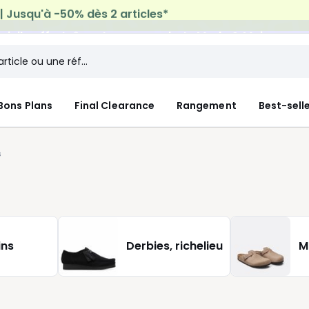
micile offerte*
sur tous vos achats Mode & Maison
Bons Plans
Final Clearance
Rangement
Best-sell
s
ins
Derbies, richelieu
M