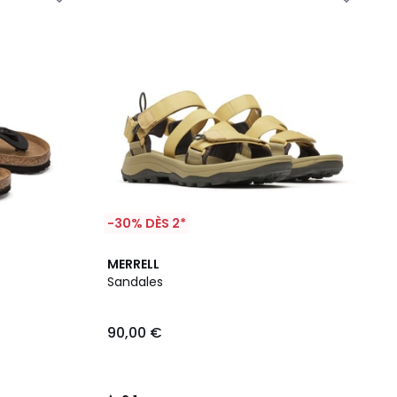
-30% DÈS 2*
2,1
MERRELL
/
Sandales
5
90,00 €