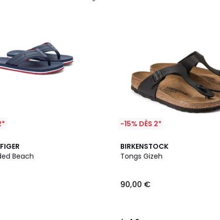
2*
-15% DÈS 2*
4,8
FIGER
BIRKENSTOCK
/ 5
ded Beach
Tongs Gizeh
90,00 €