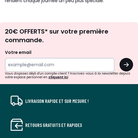
rendent chaque journée un peu plus spéciale.
Envie
20€ OFFERTS* sur votre première
d'inspirations
commande.
et
de
Votre email
surprises?
OK
!
Vous disposez déjà d'un compte client ? Inscrivez-vous à la newsletter depuis
votre espace personnel en
cliquant ici
LIVRAISON RAPIDE ET SUR MESURE !
RETOURS GRATUITS ET RAPIDES