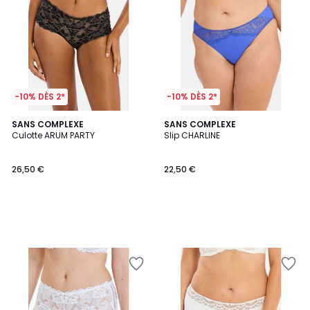
-10% DÈS 2*
-10% DÈS 2*
SANS COMPLEXE
SANS COMPLEXE
Culotte ARUM PARTY
Slip CHARLINE
26,50 €
22,50 €