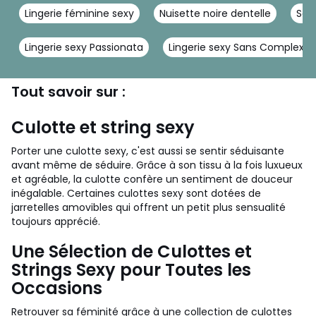
Lingerie féminine sexy
Nuisette noire dentelle
Sou
Lingerie sexy Passionata
Lingerie sexy Sans Complexe
Tout savoir sur :
Culotte et string sexy
Porter une culotte sexy, c'est aussi se sentir séduisante
avant même de séduire. Grâce à son tissu à la fois luxueux
et agréable, la culotte confère un sentiment de douceur
inégalable. Certaines culottes sexy sont dotées de
jarretelles amovibles qui offrent un petit plus sensualité
toujours apprécié.
Une Sélection de Culottes et
Strings Sexy pour Toutes les
Occasions
Retrouver sa féminité grâce à une collection de culottes