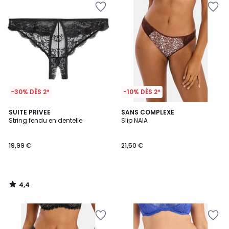
-30% DÈS 2*
-10% DÈS 2*
4,4
SUITE PRIVEE
SANS COMPLEXE
/ 5
String fendu en dentelle
Slip NAIA
19,99 €
21,50 €
4,4
/
5