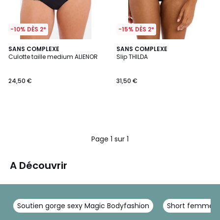
-10% DÈS 2*
-15% DÈS 2*
SANS COMPLEXE
SANS COMPLEXE
Culotte taille medium ALIENOR
Slip THILDA
24,50 €
31,50 €
Page 1 sur 1
A Découvrir
Soutien gorge sexy Magic Bodyfashion
Short femme ha