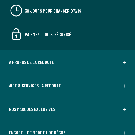
30 JOURS POUR CHANGER D'AVIS
PAIEMENT 100% SÉCURISÉ
A PROPOS DE LA REDOUTE
AIDE & SERVICES LA REDOUTE
NOS MARQUES EXCLUSIVES
ENCORE + DE MODE ET DE DÉCO !