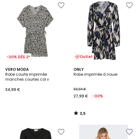
Outlet
-30% DÈS 2*
3,5
VERO MODA
ONLY
/ 5
Robe courte imprimée
Robe imprimée à nouer
manches courtes col v
34,99 €
39,99 €
27,99 €
-30%
3,5
/
5