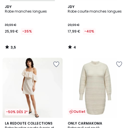
3,5
4
JDY
JDY
/ 5
/
Robe manches longues
Robe courte manches longues
5
39,99 €
29,99 €
25,99 €
-35%
17,99 €
-40%
3,5
4
/
/
5
5
Outlet
-50% DÈS 2*
4
4
LA REDOUTE COLLECTIONS
ONLY CARMAKOMA
/
/
Robe bustier courte à pois et
Robe pull col roulé