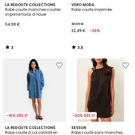
3
3,5
LA REDOUTE COLLECTIONS
VERO MODA
/
/ 5
Robe courte manches courtes
Robe courte imprimée
5
imprimé floral, à nouer
54,99 €
49,99 €
32,49 €
-35%
3
3,5
/
/
5
5
-15% DÈS 2*
-30% DÈS 2*
4,7
LA REDOUTE COLLECTIONS
SESSUN
/ 5
Robe courte à col volanté en
Robe courte sans manches,