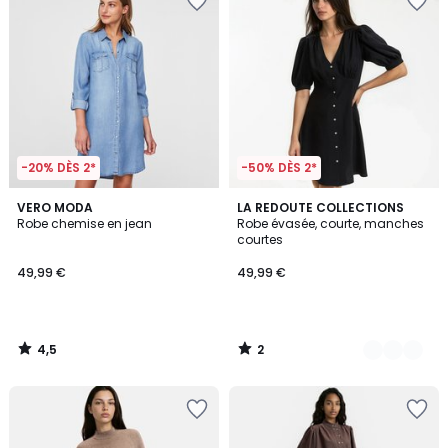
-20% DÈS 2*
-50% DÈS 2*
4,5
2
VERO MODA
2
LA REDOUTE COLLECTIONS
/ 5
/
Robe chemise en jean
Robe évasée, courte, manches
Couleurs
5
courtes
49,99 €
49,99 €
4,5
2
/
/
5
5