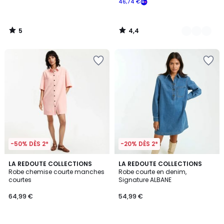
46,74 €
5
4,4
/
/
5
5
-50% DÈS 2*
-20% DÈS 2*
4,5
4,6
2
LA REDOUTE COLLECTIONS
2
LA REDOUTE COLLECTIONS
/ 5
/ 5
Robe chemise courte manches
Robe courte en denim,
Couleurs
Couleurs
courtes
Signature ALBANE
64,99 €
54,99 €