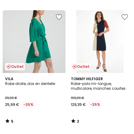
Outlet
Outlet
5
2
VILA
TOMMY HILFIGER
/
/
Robe droite, dos en dentelle
Robe-polo mi-longue,
5
5
multicolore, manches courtes
39,99 €
199,00 €
25,99 €
-35%
129,35 €
-35%
5
2
/
/
5
5