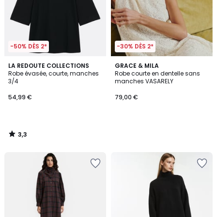
-50% DÈS 2*
-30% DÈS 2*
3,3
LA REDOUTE COLLECTIONS
GRACE & MILA
/ 5
Robe évasée, courte, manches
Robe courte en dentelle sans
3/4
manches VASARELY
54,99 €
79,00 €
3,3
/
5