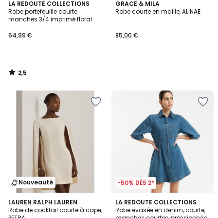
2,5
LA REDOUTE COLLECTIONS
GRACE & MILA
/ 5
Robe portefeuille courte
Robe courte en maille, ALINAE
manches 3/4 imprimé floral
64,99 €
85,00 €
2,5
/
5
Nouveauté
-50% DÈS 2*
5
5
2
LAUREN RALPH LAUREN
LA REDOUTE COLLECTIONS
/
/
Robe de cocktail courte à cape,
Robe évasée en denim, courte,
Couleurs
5
5
PETRA
manches courtes, pressionnée