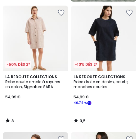
-50% DÈS 2*
-10% DÈS 2*
3
3,5
LA REDOUTE COLLECTIONS
LA REDOUTE COLLECTIONS
/
/ 5
Robe courte ample à rayures
Robe droite en denim, courte,
5
en coton, Signature SARA
manches courtes
54,99 €
54,99 €
46,74 €
3
3,5
/
/
5
5