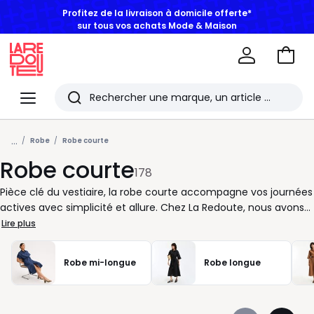
BONS PLANS | Jusqu'à -50% dès 2 articles*
Aller
au
La
panie
Redoute
Menu
Rechercher
Les
...
derniers
Robe
Robe courte
Robe courte
articles
178
consultés
Pièce clé du vestiaire, la robe courte accompagne vos journées
actives avec simplicité et allure. Chez La Redoute, nous avons
pensé une sélection qui facilite vos choix, que vous cherchiez
Lire plus
une tenue prête en quelques minutes ou une option plus
affirmée pour marquer le coup. Chaque robe est conçue pour
Robe mi-longue
Robe longue
s’adapter à votre rythme, avec des coupes lisibles et des
finitions soignées. Vous appréciez les détails qui comptent : un
col bien dessiné, des manches qui structurent la silhouette, une