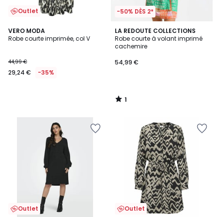
Outlet
-50% DÈS 2*
1
VERO MODA
LA REDOUTE COLLECTIONS
/
Robe courte imprimée, col V
Robe courte à volant imprimé
5
cachemire
44,99 €
54,99 €
29,24 €
-35%
1
/
5
Outlet
Outlet