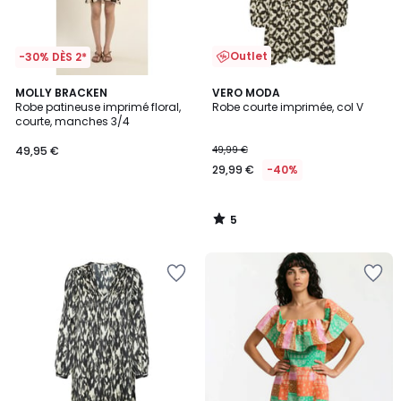
Outlet
-30% DÈS 2*
5
MOLLY BRACKEN
VERO MODA
/
Robe patineuse imprimé floral,
Robe courte imprimée, col V
5
courte, manches 3/4
49,95 €
49,99 €
29,99 €
-40%
5
/
5