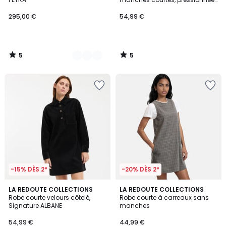
devant
295,00 €
54,99 €
5
5
/
/
5
5
-15% DÈS 2*
-20% DÈS 2*
4,3
2
LA REDOUTE COLLECTIONS
LA REDOUTE COLLECTIONS
/ 5
Robe courte velours côtelé,
Robe courte à carreaux sans
Couleurs
Signature ALBANE
manches
54,99 €
44,99 €