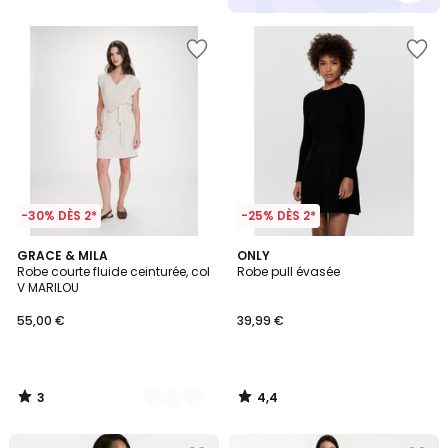
5
-30% DÈS 2*
-25% DÈS 2*
3
4,4
2
GRACE & MILA
ONLY
/
/ 5
Robe courte fluide ceinturée, col
Robe pull évasée
Couleurs
5
V MARILOU
55,00 €
39,99 €
3
4,4
/
/
5
5