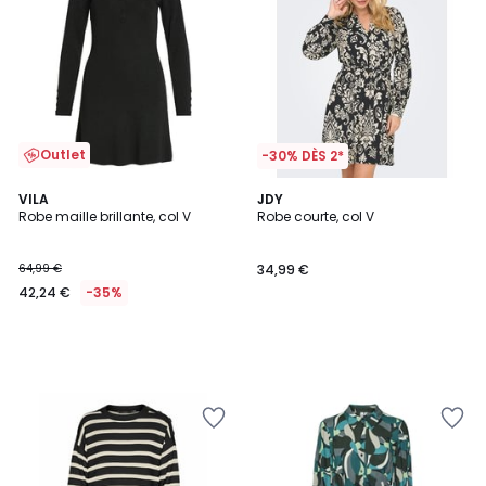
Outlet
-30% DÈS 2*
VILA
JDY
Robe maille brillante, col V
Robe courte, col V
64,99 €
34,99 €
42,24 €
-35%