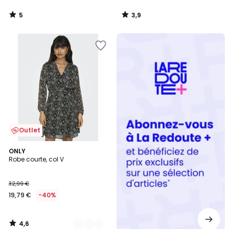
5
3,9
/
/
5
5
Redoute
+
Outlet
4,6
2
ONLY
/ 5
Robe courte, col V
Couleurs
32,99 €
19,79 €
-40%
4,6
/