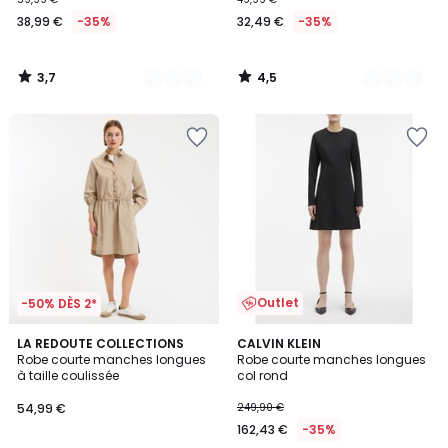
38,99 €
-35%
32,49 €
-35%
3,7
4,5
/
/
5
5
Outlet
-50% DÈS 2*
LA REDOUTE COLLECTIONS
CALVIN KLEIN
Robe courte manches longues
Robe courte manches longues
à taille coulissée
col rond
54,99 €
249,90 €
162,43 €
-35%