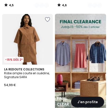
4,5
4,6
/
/
5
5
FINAL
CLEARANCE
-15% DÈS 2*
LA REDOUTE COLLECTIONS
Robe ample courte en suédine,
Signature SARA
54,99 €
FINAL
J'en profite
CLEARANCE