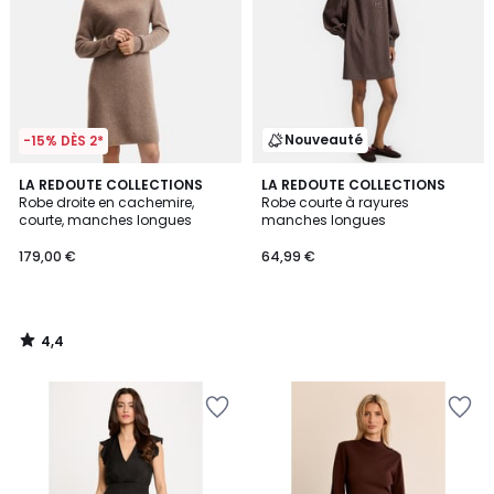
Nouveauté
-15% DÈS 2*
4,4
LA REDOUTE COLLECTIONS
LA REDOUTE COLLECTIONS
/ 5
Robe droite en cachemire,
Robe courte à rayures
courte, manches longues
manches longues
179,00 €
64,99 €
4,4
/
5