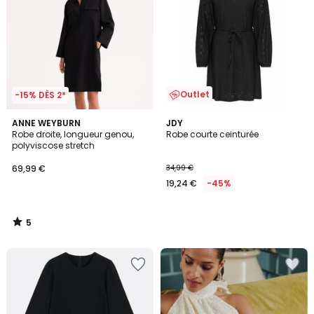
Outlet
-15% DÈS 2*
5
ANNE WEYBURN
JDY
/
Robe droite, longueur genou,
Robe courte ceinturée
5
polyviscose stretch
69,99 €
34,99 €
19,24 €
-45%
5
/
5