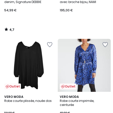
denim, Signature DEBBIE
avec broche bijou, NAMI
54,99 €
195,00 €
4,7
/
5
Outlet
Outlet
3,7
4,5
2
VERO MODA
2
VERO MODA
/ 5
/ 5
Robe courte plissée, nouée dos
Robe courte imprimée,
Couleurs
Couleurs
ceinturée
59,99 €
49,99 €