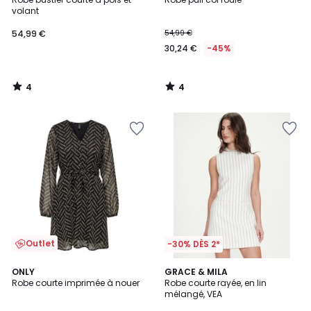
5
5
volant
54,99 €
54,99 €
30,24 €
-45%
4
4
/
/
5
5
Outlet
-30% DÈS 2*
4
2
ONLY
GRACE & MILA
/
Robe courte imprimée à nouer
Robe courte rayée, en lin
Couleurs
5
mélangé, VEA