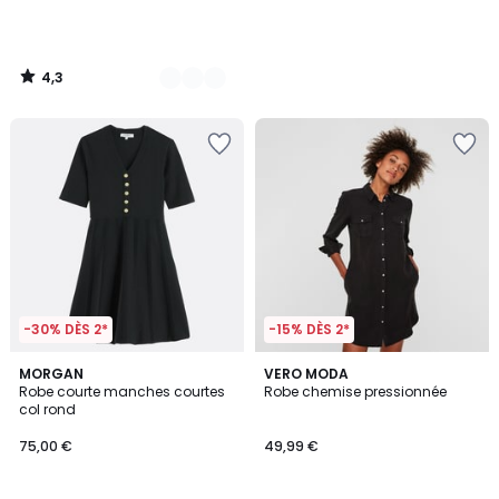
4,3
/
5
-30% DÈS 2*
-15% DÈS 2*
5
3,9
MORGAN
VERO MODA
/
/ 5
Robe courte manches courtes
Robe chemise pressionnée
5
col rond
75,00 €
49,99 €