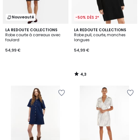
Nouveauté
-50% DÈS 2*
4,3
LA REDOUTE COLLECTIONS
LA REDOUTE COLLECTIONS
/ 5
Robe courte à carreaux avec
Robe pull, courte, manches
foulard
longues
54,99 €
54,99 €
4,3
/
5