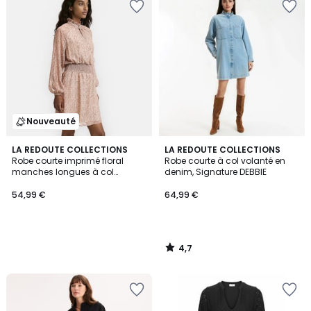
Nouveauté
4,7
LA REDOUTE COLLECTIONS
LA REDOUTE COLLECTIONS
/ 5
Robe courte imprimé floral
Robe courte à col volanté en
manches longues à col
denim, Signature DEBBIE
victorien
54,99 €
64,99 €
4,7
/
5