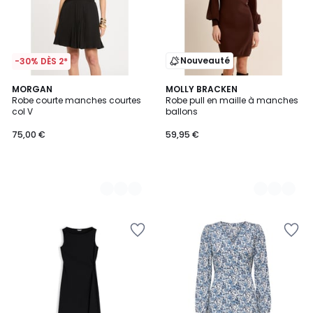
Nouveauté
-30% DÈS 2*
2
MORGAN
2
MOLLY BRACKEN
Robe courte manches courtes
Robe pull en maille à manches
Couleurs
Couleurs
col V
ballons
75,00 €
59,95 €