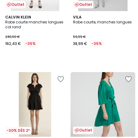
Outlet
Outlet
CALVIN KLEIN
VILA
Robe courte manches longues
Robe courte, manches longues
col rond
249,90 €
59,99 €
162,43 €
-35%
38,99 €
-35%
Outlet
-30% DÈS 2*