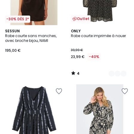
Outlet
-30% DÈS 2*
4
SESSUN
2
ONLY
/
Robe courte sans manches,
Robe courte imprimée à nouer
Couleurs
5
avec broche bijou, NAMI
195,00 €
39,99 €
23,99 €
-40%
4
/
5