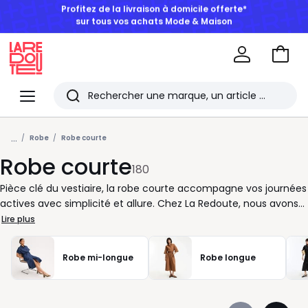
BONS PLANS | Jusqu'à -50% dès 2 articles*
Aller
au
La
panie
Redoute
Menu
Rechercher
Les
...
derniers
Robe
Robe courte
Robe courte
articles
180
consultés
Pièce clé du vestiaire, la robe courte accompagne vos journées
actives avec simplicité et allure. Chez La Redoute, nous avons
pensé une sélection qui facilite vos choix, que vous cherchiez
Lire plus
une tenue prête en quelques minutes ou une option plus
affirmée pour marquer le coup. Chaque robe est conçue pour
Robe mi-longue
Robe longue
s’adapter à votre rythme, avec des coupes lisibles et des
finitions soignées. Vous appréciez les détails qui comptent : un
col bien dessiné, des manches qui structurent la silhouette, une