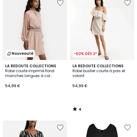
Nouveauté
-50% DÈS 2*
4
LA REDOUTE COLLECTIONS
LA REDOUTE COLLECTIONS
/
Robe courte imprimé floral
Robe bustier courte à pois et
5
manches longues à col
volant
victorien
54,99 €
54,99 €
4
/
5