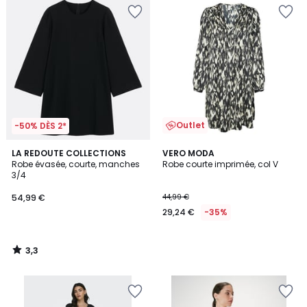
Outlet
-50% DÈS 2*
3,3
LA REDOUTE COLLECTIONS
VERO MODA
/ 5
Robe évasée, courte, manches
Robe courte imprimée, col V
3/4
54,99 €
44,99 €
29,24 €
-35%
3,3
/
5