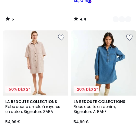
46,74 €
5
4,4
/
/
5
5
-50% DÈS 2*
-20% DÈS 2*
3
4,6
LA REDOUTE COLLECTIONS
2
LA REDOUTE COLLECTIONS
/
/ 5
Robe courte ample à rayures
Robe courte en denim,
Couleurs
5
en coton, Signature SARA
Signature ALBANE
54,99 €
54,99 €