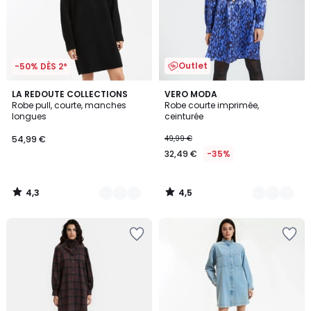
Outlet
-50% DÈS 2*
4,3
4,5
2
LA REDOUTE COLLECTIONS
2
VERO MODA
/ 5
/ 5
Robe pull, courte, manches
Robe courte imprimée,
Couleurs
Couleurs
longues
ceinturée
54,99 €
49,99 €
32,49 €
-35%
4,3
4,5
/
/
5
5