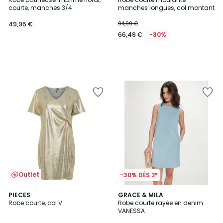
courte, manches 3/4
manches longues, col montant
49,95 €
94,99 €
66,49 €
-30%
Outlet
-30% DÈS 2*
3
PIECES
GRACE & MILA
/
Robe courte, col V
Robe courte rayée en denim
5
VANESSA