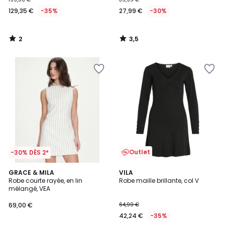
129,35 €
-35%
27,99 €
-30%
2
3,5
/
/
5
5
Outlet
-30% DÈS 2*
GRACE & MILA
VILA
Robe courte rayée, en lin
Robe maille brillante, col V
mélangé, VEA
69,00 €
64,99 €
42,24 €
-35%