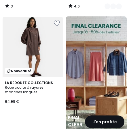
3
4,6
/
/
5
5
FINAL
CLEARANCE
Nouveauté
LA REDOUTE COLLECTIONS
Robe courte à rayures
manches longues
64,99 €
FINAL
J'en profite
CLEARANCE