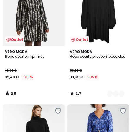
Outlet
Outlet
3,5
3,7
VERO MODA
2
VERO MODA
/ 5
/ 5
Robe courte imprimée
Robe courte plissée, nouée dos
Couleurs
49,99 €
59,99 €
32,49 €
-35%
38,99 €
-35%
3,5
3,7
/
/
5
5