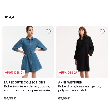
4,4
/
5
-50% DÈS 2*
-15% DÈS 2*
5
5
LA REDOUTE COLLECTIONS
ANNE WEYBURN
/
/
Robe évasée en denim, courte,
Robe droite, longueur genou,
5
5
manches courtes, pressionnée
polyviscose stretch
devant
54,99 €
69,99 €