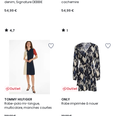
5
denim, Signature DEBBIE
cachemire
54,99 €
54,99 €
4,7
1
/
/
5
5
Outlet
Outlet
2
3,5
TOMMY HILFIGER
ONLY
/
/ 5
Robe-polo mi-longue,
Robe imprimée à nouer
5
multicolore, manches courtes
199,00 €
39,99 €