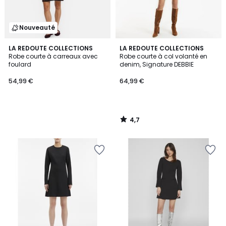
Nouveauté
4,7
LA REDOUTE COLLECTIONS
LA REDOUTE COLLECTIONS
/ 5
Robe courte à carreaux avec
Robe courte à col volanté en
foulard
denim, Signature DEBBIE
54,99 €
64,99 €
4,7
/
5