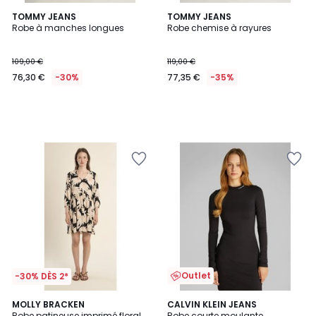
TOMMY JEANS
TOMMY JEANS
Robe à manches longues
Robe chemise à rayures
109,00 €
119,00 €
76,30 €
-30%
77,35 €
-35%
Outlet
-30% DÈS 2*
MOLLY BRACKEN
CALVIN KLEIN JEANS
Robe patineuse imprimé floral,
Robe courte moulante