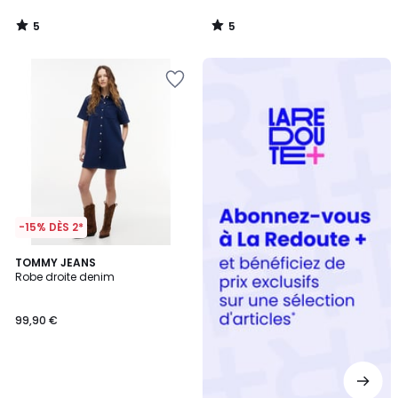
5
5
/
/
5
5
Redoute
+
-15% DÈS 2*
TOMMY JEANS
Robe droite denim
99,90 €