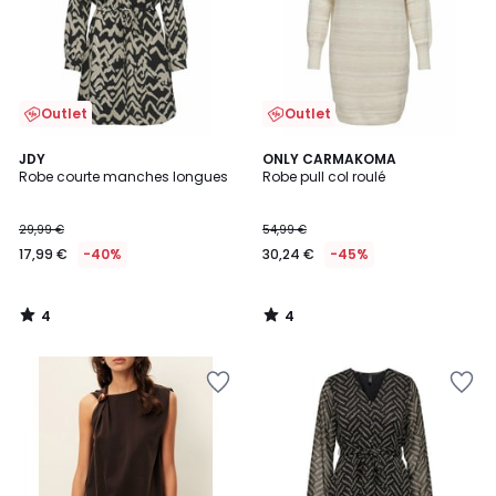
Outlet
Outlet
4
4
JDY
ONLY CARMAKOMA
/
/
Robe courte manches longues
Robe pull col roulé
5
5
29,99 €
54,99 €
17,99 €
-40%
30,24 €
-45%
4
4
/
/
5
5