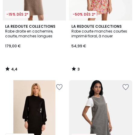
-15% DÈS 2*
-50% DÈS 2*
4,4
3
LA REDOUTE COLLECTIONS
LA REDOUTE COLLECTIONS
/ 5
/
Robe droite en cachemire,
Robe courte manches courtes
5
courte, manches longues
imprimé floral, à nouer
179,00 €
54,99 €
4,4
3
/
/
5
5