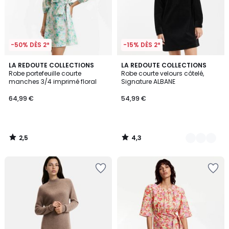
-50% DÈS 2*
-15% DÈS 2*
2,5
4,3
LA REDOUTE COLLECTIONS
2
LA REDOUTE COLLECTIONS
/ 5
/ 5
Robe portefeuille courte
Robe courte velours côtelé,
Couleurs
manches 3/4 imprimé floral
Signature ALBANE
64,99 €
54,99 €
2,5
4,3
/
/
5
5