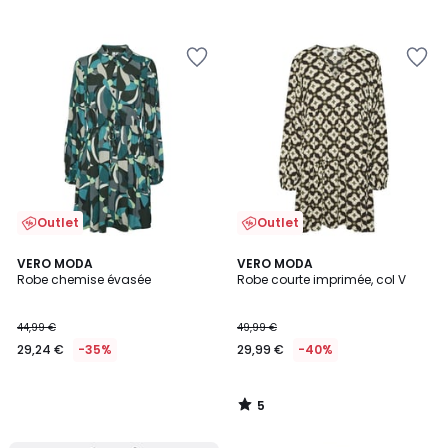
Outlet
Outlet
5
VERO MODA
VERO MODA
/
Robe chemise évasée
Robe courte imprimée, col V
5
44,99 €
49,99 €
29,24 €
-35%
29,99 €
-40%
5
/
5