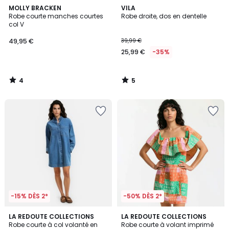
4
5
MOLLY BRACKEN
VILA
/
/
Robe courte manches courtes
Robe droite, dos en dentelle
5
5
col V
49,95 €
39,99 €
25,99 €
-35%
4
5
/
/
5
5
-15% DÈS 2*
-50% DÈS 2*
4,7
1
LA REDOUTE COLLECTIONS
LA REDOUTE COLLECTIONS
/ 5
/
Robe courte à col volanté en
Robe courte à volant imprimé