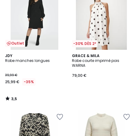
Outlet
-30% DÈS 2*
3,5
JDY
GRACE & MILA
/ 5
Robe manches longues
Robe courte imprimé pois
WARNA
39,99 €
79,00 €
25,99 €
-35%
3,5
/
5