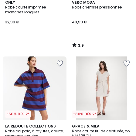
3,9
ONLY
VERO MODA
/ 5
Robe courte imprimée
Robe chemise pressionnée
manches longues
32,99 €
49,99 €
3,9
/
5
-50% DÈS 2*
-30% DÈS 2*
4,3
3
LA REDOUTE COLLECTIONS
2
GRACE & MILA
/ 5
/
Robe col polo, à rayures, courte,
Robe courte fluide ceinturée, col
Couleurs
5
manches courtes
V MARILOU