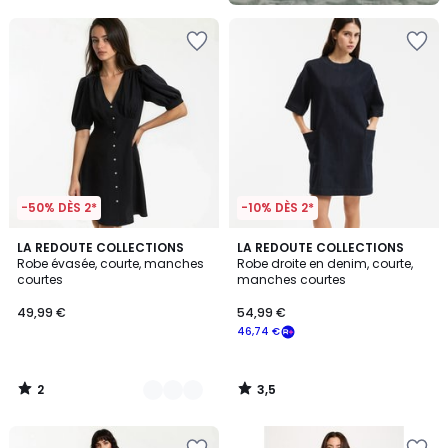
-50% DÈS 2*
-10% DÈS 2*
2
3,5
2
LA REDOUTE COLLECTIONS
LA REDOUTE COLLECTIONS
/
/ 5
Robe évasée, courte, manches
Robe droite en denim, courte,
Couleurs
5
courtes
manches courtes
49,99 €
54,99 €
46,74 €
2
3,5
/
/
5
5