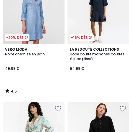
-20% DÈS 2*
-15% DÈS 2*
4,5
VERO MODA
LA REDOUTE COLLECTIONS
/ 5
Robe chemise en jean
Robe courte manches courtes
à jupe plissée
49,99 €
54,99 €
4,5
/
5