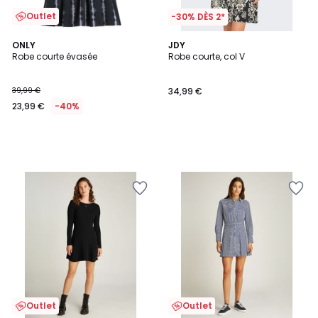
Outlet
-30% DÈS 2*
ONLY
JDY
Robe courte évasée
Robe courte, col V
39,99 €
34,99 €
23,99 €
-40%
Outlet
Outlet