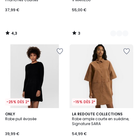
37,99 €
55,00 €
4,3
3
/
/
5
5
-25% DÈS 2*
-15% DÈS 2*
4,4
ONLY
LA REDOUTE COLLECTIONS
/ 5
Robe pull évasée
Robe ample courte en suédine,
Signature SARA
39,99 €
54,99 €