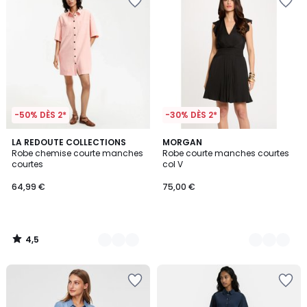
-50% DÈS 2*
-30% DÈS 2*
4,5
2
LA REDOUTE COLLECTIONS
2
MORGAN
/ 5
Robe chemise courte manches
Robe courte manches courtes
Couleurs
Couleurs
courtes
col V
64,99 €
75,00 €
4,5
/
5