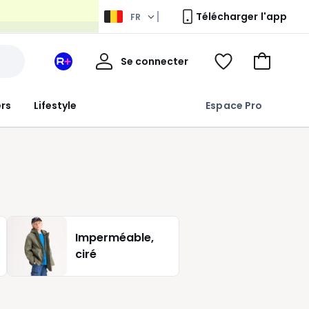
Télécharger l'app
FR
Mon
Se connecter
Mon
Voir
Aller
compte
espace
ma
au
La
wishlist
panier
ers
Lifestyle
Espace Pro
Redoute
+
Imperméable,
ciré