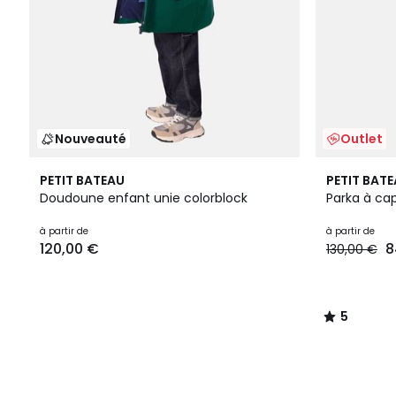
Nouveauté
Outlet
5
PETIT BATEAU
PETIT BAT
/
Doudoune enfant unie colorblock
Parka à ca
5
à partir de
à partir de
120,00 €
8
130,00 €
5
/
5