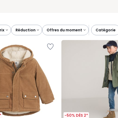
prix
réduction
offres du moment
catégorie
*
-50% DÈS 2*