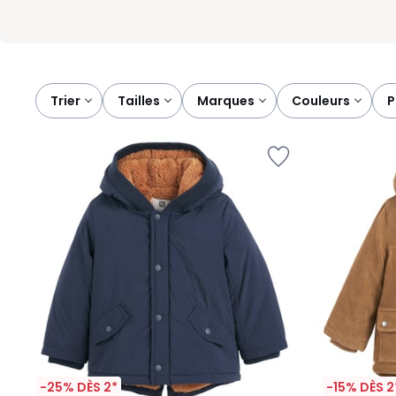
Trier
tailles
marques
couleurs
-25% DÈS 2*
-15% DÈS 2