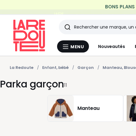
Profitez de la livraison à do
Rechercher
Les
Nouveautés
MENU
Menu
derniers
La
Redoute
articles
La Redoute
Enfant, bébé
Garçon
Manteau, Blous
Parka garçon
consultés
11
Manteau