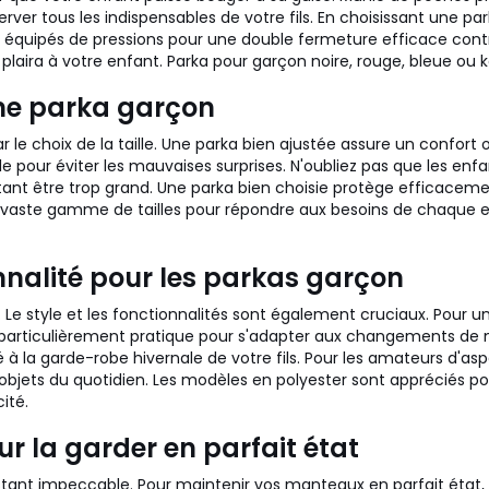
er tous les indispensables de votre fils. En choisissant une par
 équipés de pressions pour une double fermeture efficace contre 
plaira à votre enfant. Parka pour garçon noire, rouge, bleue ou ka
 une parka garçon
le choix de la taille. Une parka bien ajustée assure un confor
lle pour éviter les mauvaises surprises. N'oubliez pas que les en
nt être trop grand. Une parka bien choisie protège efficacement
aste gamme de tailles pour répondre aux besoins de chaque enfa
onnalité pour les parkas garçon
eur. Le style et les fonctionnalités sont également cruciaux. Po
particulièrement pratique pour s'adapter aux changements de m
à la garde-robe hivernale de votre fils. Pour les amateurs d'as
bjets du quotidien. Les modèles en polyester sont appréciés pour
cité.
 la garder en parfait état
stant impeccable. Pour maintenir vos manteaux en parfait état, 