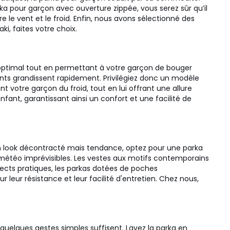
ka pour garçon avec ouverture zippée, vous serez sûr qu’il
le vent et le froid. Enfin, nous avons sélectionné des
ki, faites votre choix.
t optimal tout en permettant à votre garçon de bouger
fants grandissent rapidement. Privilégiez donc un modèle
 votre garçon du froid, tout en lui offrant une allure
nt, garantissant ainsi un confort et une facilité de
ur un look décontracté mais tendance, optez pour une parka
étéo imprévisibles. Les vestes aux motifs contemporains
pects pratiques, les parkas dotées de poches
 leur résistance et leur facilité d'entretien. Chez nous,
quelques gestes simples suffisent. Lavez la parka en