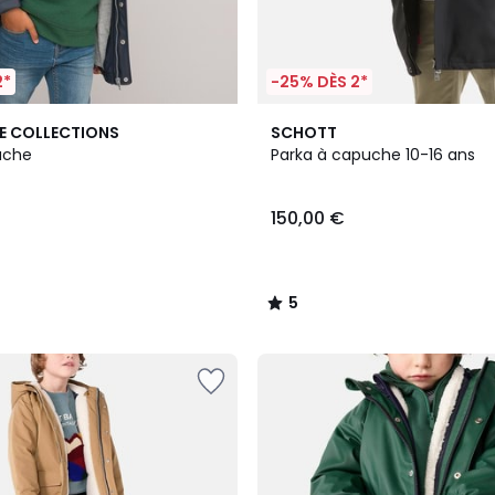
2*
-25% DÈS 2*
3
5
E COLLECTIONS
SCHOTT
Couleurs
/
uche
Parka à capuche 10-16 ans
5
150,00 €
5
/
5