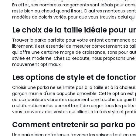
En effet, ses nombreux rangements sont idéals pour conserv
reste bien au chaud quand il sort. D’autres manteaux sont
modèles de coloris variés, pour que vous trouviez celui qui 
Le choix de la taille idéale pour
Trouver la parka parfaite pour votre enfant commence par 
librement. Il est essentiel de mesurer correctement sa tai
qui offre une certaine marge de croissance, sans pour auta
stylée et moderne. Chez La Redoute, nous proposons une v
mouvement optimaux.
Les options de style et de foncti
Choisir une parka ne se limite pas à la taille et à la chal
garçon munie d'une capuche amovible. Cette option est 
ou aux couleurs vibrantes apportent une touche de gaieté 
multifonctionnelles permettront de ranger tous les petits o
vous trouverez des vestes qui allient à la fois style et prati
Comment entretenir sa parka pour
Une parka bien entretenue traverse les saisons tout en re