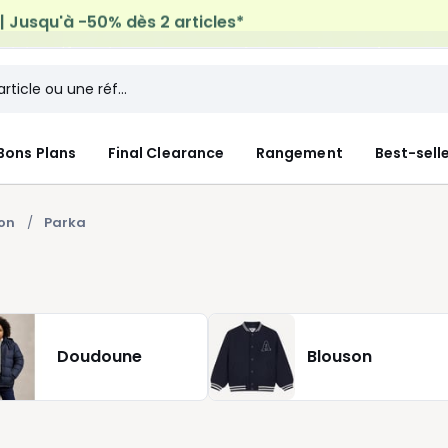
micile offerte*
sur tous vos achats Mode & Maison
Bons Plans
Final Clearance
Rangement
Best-sell
on
Parka
Doudoune
Blouson