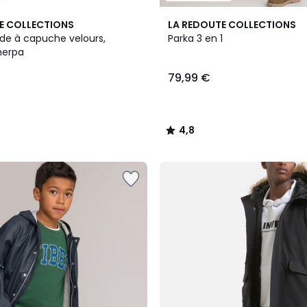
4,8
E COLLECTIONS
LA REDOUTE COLLECTIONS
/ 5
de à capuche velours,
Parka 3 en 1
herpa
79,99 €
4,8
/
5