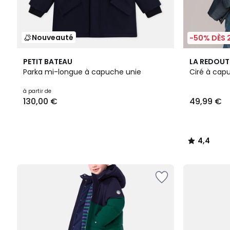
Nouveauté
-50% DÈS 
4,4
PETIT BATEAU
LA REDOUT
/ 5
Parka mi-longue à capuche unie
Ciré à cap
à partir de
130,00 €
49,99 €
4,4
/
5