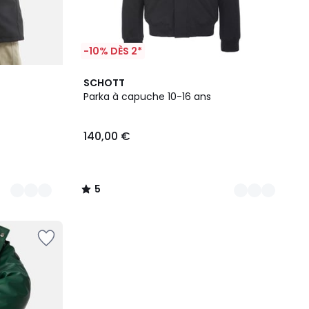
-10% DÈS 2*
2
5
SCHOTT
Couleurs
/
Parka à capuche 10-16 ans
5
140,00 €
5
/
5