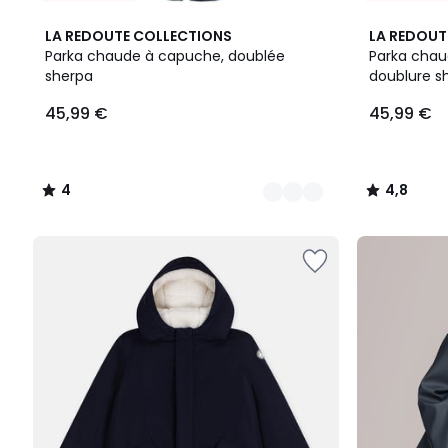
2
4
4,8
LA REDOUTE COLLECTIONS
LA REDOUT
Couleurs
/
/ 5
Parka chaude à capuche, doublée
Parka chau
5
sherpa
doublure s
45,99
45,99 €
45,99 €
€.
4
4,8
/
/
5
5