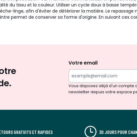
ualité du tissu et la couleur. Utiliser un cycle doux à basse tempé
sèche-linge, afin d'éviter de détériorer la matière. Le repassage 
 cintre permet de conserver sa forme d'origine. En suivant ces 
.
Envie
d'inspirations
et
Votre email
otre
de
surprises?
de.
Vous disposez déjà d'un compte cl
newsletter depuis votre espace p
ETOURS GRATUITS ET RAPIDES
30 JOURS POUR CHAN