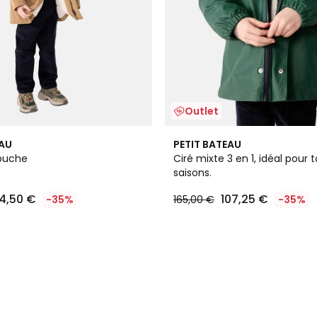
Outlet
EAU
PETIT BATEAU
puche
Ciré mixte 3 en 1, idéal pour 
saisons.
4,50 €
107,25 €
-35%
165,00 €
-35%