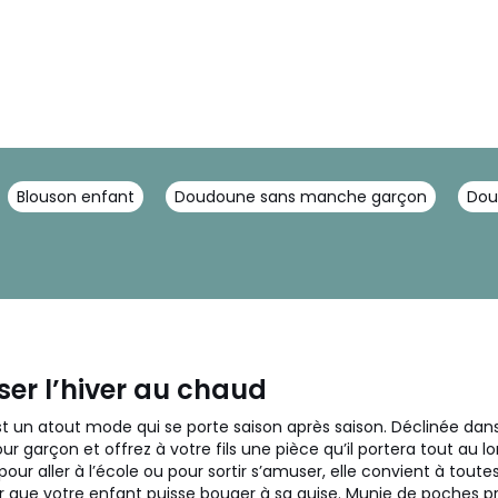
Blouson enfant
Doudoune sans manche garçon
Dou
er l’hiver au chaud
t un atout mode qui se porte saison après saison. Déclinée da
r garçon et offrez à votre fils une pièce qu’il portera tout au lon
r aller à l’école ou pour sortir s’amuser, elle convient à toutes
r que votre enfant puisse bouger à sa guise. Munie de poches p