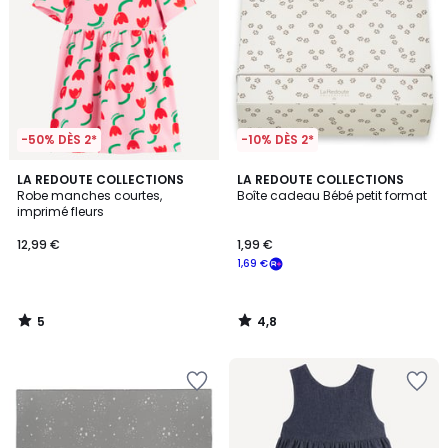
-50% DÈS 2*
-10% DÈS 2*
5
4,8
LA REDOUTE COLLECTIONS
LA REDOUTE COLLECTIONS
/
/ 5
Robe manches courtes,
Boîte cadeau Bébé petit format
5
imprimé fleurs
12,99 €
1,99 €
1,69 €
5
4,8
/
/
5
5