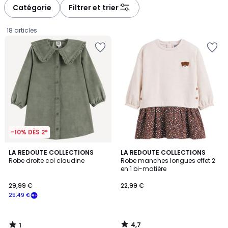
à
à
Catégorie
Filtrer et trier
gauche
droite
18 articles
-10% DÈS 2*
1
4,7
LA REDOUTE COLLECTIONS
LA REDOUTE COLLECTIONS
/
/ 5
Robe droite col claudine
Robe manches longues effet 2
5
en 1 bi-matière
29,99
29,99 €
22,99 €
€
25,49 €
souscrivez
à
notre
4,7
1