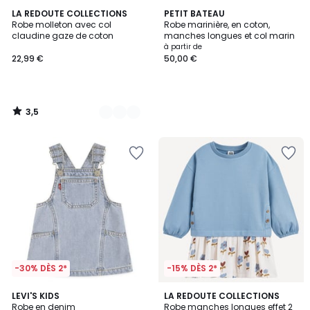
3,5
2
LA REDOUTE COLLECTIONS
PETIT BATEAU
/ 5
Robe molleton avec col
Robe marinière, en coton,
Couleurs
claudine gaze de coton
manches longues et col marin
à partir de
22,99 €
50,00 €
3,5
/
5
-30% DÈS 2*
-15% DÈS 2*
5
LEVI'S KIDS
LA REDOUTE COLLECTIONS
/
Robe en denim
Robe manches longues effet 2