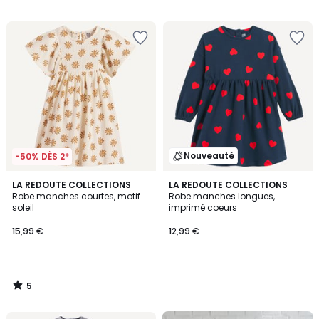
programme
/
/
5
5
pour
payer
à
la
place
25,49
€.
Nouveauté
-50% DÈS 2*
5
LA REDOUTE COLLECTIONS
LA REDOUTE COLLECTIONS
/
Robe manches courtes, motif
Robe manches longues,
5
soleil
imprimé coeurs
15,99 €
12,99 €
5
/
5
FINAL