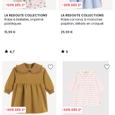
-50% DÈS 2*
-20% DÈS 2*
4,7
5
LA REDOUTE COLLECTIONS
LA REDOUTE COLLECTIONS
/ 5
/
Robe à bretelles, imprimé
Robe col rond, à manches
5
pastèques
papillon, détails en croquet
15,99 €
25,99 €
4,7
5
/
/
5
5
-30% DÈS 2*
-30% DÈS 2*