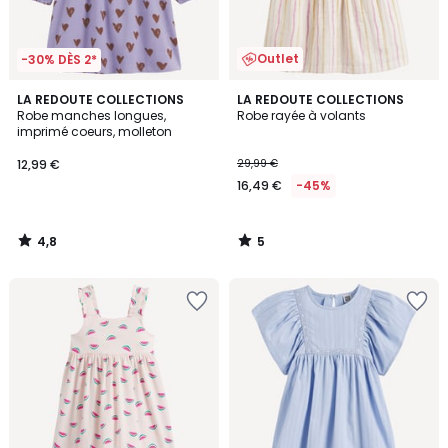
Outlet
-30% DÈS 2*
4,8
5
LA REDOUTE COLLECTIONS
LA REDOUTE COLLECTIONS
/ 5
/
Robe manches longues,
Robe rayée à volants
5
imprimé coeurs, molleton
12,99 €
29,99 €
16,49 €
-45%
4,8
5
/
/
5
5