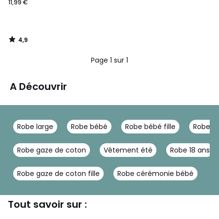
11,99 €
4,9
/
5
Page 1 sur 1
A Découvrir
Robe large
Robe bébé
Robe bébé fille
Robe b
Robe gaze de coton
Vêtement été
Robe 18 ans
Robe gaze de coton fille
Robe cérémonie bébé
Tout savoir sur :