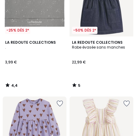
-25% DÈS 2*
-50% DÈS 2*
4,4
5
LA REDOUTE COLLECTIONS
LA REDOUTE COLLECTIONS
/ 5
/
.
Robe évasée sans manches
5
3,99 €
22,99 €
4,4
5
/
/
5
5