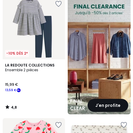
CLEARANCE
-10% DÈS 2*
4,8
LA REDOUTE COLLECTIONS
/ 5
Ensemble 2 pièces
15,99 €
13,59 €
FINAL
J'en profite
4,8
CLEARANCE
/
5