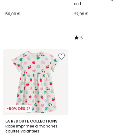
5
en 1
50,00 €
22,99 €
5
/
5
-50% DÈS 2*
4,9
LA REDOUTE COLLECTIONS
/ 5
Robe imprimée à manches
courtes volantées