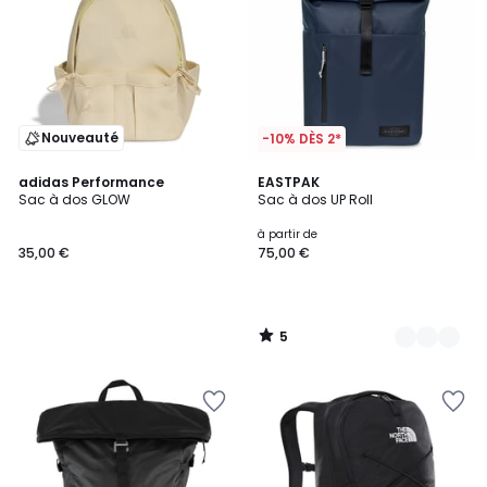
Nouveauté
-10% DÈS 2*
5
adidas Performance
4
EASTPAK
/
Sac à dos GLOW
Sac à dos UP Roll
Couleurs
5
à partir de
35,00 €
75,00 €
5
/
5