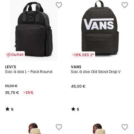
Outlet
-10% DÈS 2*
5
5
LEVI'S
VANS
/
/
Sac à dos L - Pack Round
Sac à dos Old Skool Drop V
5
5
55,00 €
45,00 €
35,75 €
-35%
5
5
/
/
5
5