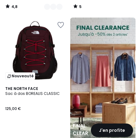
4,8
5
/
/
5
5
FINAL
CLEARANCE
Nouveauté
THE NORTH FACE
Sac à dos BOREALIS CLASSIC
125,00 €
FINAL
J'en profite
CLEARANCE