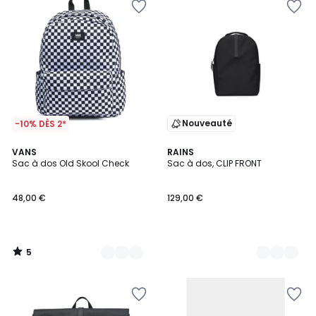
Nouveauté
-10% DÈS 2*
5
3
VANS
2
RAINS
/
Sac à dos Old Skool Check
Sac à dos, CLIP FRONT
Couleurs
Couleurs
5
48,00 €
129,00 €
5
/
5