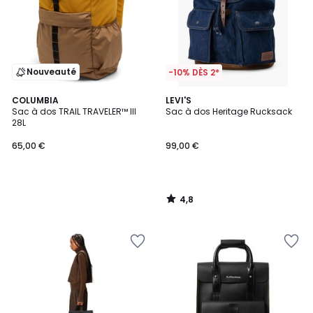
Nouveauté
-10% DÈS 2*
4,8
COLUMBIA
LEVI'S
/ 5
Sac à dos TRAIL TRAVELER™ III
Sac à dos Heritage Rucksack
28L
65,00 €
99,00 €
4,8
/
5