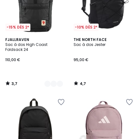
-15% DÈS 2*
-10% DÈS 2*
3,7
4,7
2
FJALLRAVEN
THE NORTH FACE
/ 5
/ 5
Sac à dos High Coast
Sac à dos Jester
Couleurs
Foldsack 24
110,00 €
95,00 €
3,7
4,7
/
/
5
5