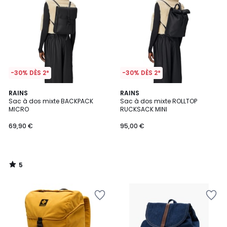
-30% DÈS 2*
-30% DÈS 2*
5
RAINS
RAINS
/
Sac à dos mixte BACKPACK
Sac à dos mixte ROLLTOP
5
MICRO
RUCKSACK MINI
69,90 €
95,00 €
5
/
5