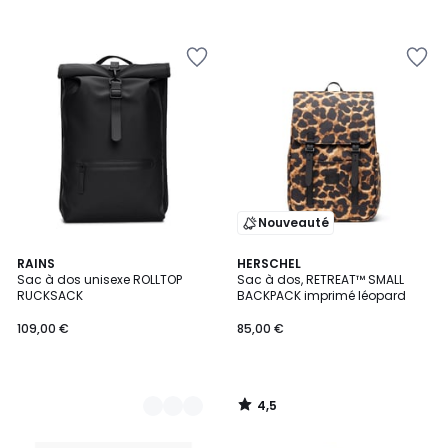
Nouveauté
4,5
3
RAINS
HERSCHEL
/ 5
Sac à dos unisexe ROLLTOP
Sac à dos, RETREAT™ SMALL
Couleurs
RUCKSACK
BACKPACK imprimé léopard
109,00 €
85,00 €
4,5
/
5