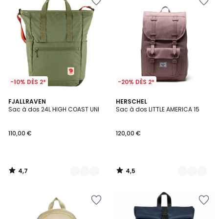
-10% DÈS 2*
-20% DÈS 2*
4,7
4,5
5
FJALLRAVEN
4
HERSCHEL
/ 5
/ 5
Sac à dos 24L HIGH COAST UNI
Sac à dos LITTLE AMERICA 15
Couleurs
Couleurs
110,00 €
120,00 €
4,7
4,5
/
/
5
5