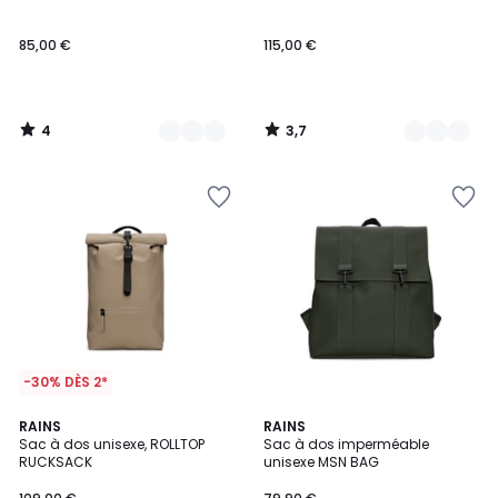
5
85,00 €
115,00 €
4
3,7
/
/
5
5
-30% DÈS 2*
RAINS
RAINS
Sac à dos unisexe, ROLLTOP
Sac à dos imperméable
RUCKSACK
unisexe MSN BAG