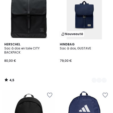
Nouveauté
4,5
HERSCHEL
3
HINDBAG
/ 5
Sac à dos en toile CITY
Sac à dos, GUSTAVE
Couleurs
BACKPACK
80,00 €
79,00 €
4,5
/
5