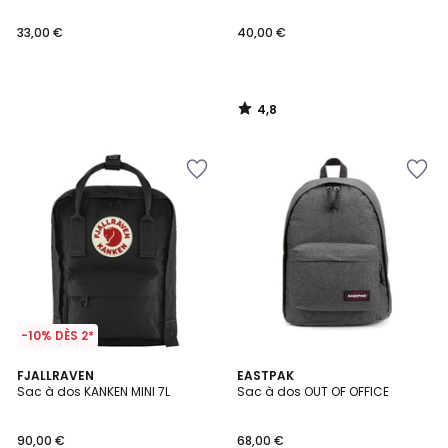
33,00 €
40,00 €
4,8
/
5
-10% DÈS 2*
4,6
4,7
4
FJALLRAVEN
EASTPAK
/ 5
/ 5
Sac à dos KANKEN MINI 7L
Sac à dos OUT OF OFFICE
Couleurs
90,00 €
68,00 €