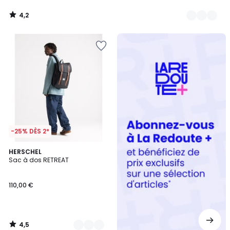
4,2
/
5
Redoute
+
-25% DÈS 2*
4,5
3
HERSCHEL
/ 5
Sac à dos RETREAT
Couleurs
110,00 €
4,5
/