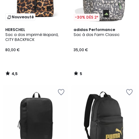
Nouveauté
-30% DÈS 2*
4,5
5
HERSCHEL
adidas Performance
/ 5
/
Sac a dos imprimé léopard,
Sac à dos Farm Classic
5
CITY BACKPACK
80,00 €
35,00 €
4,5
5
/
/
5
5