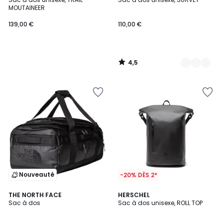
Couleurs
MOUTAINEER
139,00 €
110,00 €
4,5
/
5
Nouveauté
-20% DÈS 2*
4,8
1
THE NORTH FACE
2
HERSCHEL
/ 5
/
Sac à dos
Sac à dos unisexe, ROLL TOP
Couleurs
5