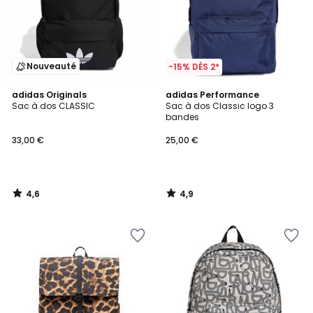
Nouveauté
-15% DÈS 2*
4,6
4,9
adidas Originals
adidas Performance
/ 5
/ 5
Sac à dos CLASSIC
Sac à dos Classic logo 3
bandes
33,00 €
25,00 €
4,6
4,9
/
/
5
5