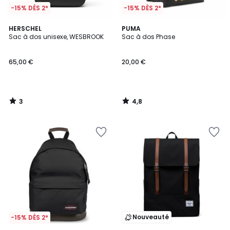
-15% DÈS 2*
-15% DÈS 2*
3
4,8
HERSCHEL
PUMA
/
/ 5
Sac à dos unisexe, WESBROOK
Sac à dos Phase
5
65,00 €
20,00 €
3
4,8
/
/
5
5
Nouveauté
-15% DÈS 2*