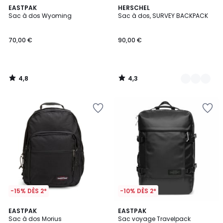
4,8
4,3
EASTPAK
2
HERSCHEL
/ 5
/ 5
Sac à dos Wyoming
Sac à dos, SURVEY BACKPACK
Couleurs
70,00 €
90,00 €
4,8
4,3
/
/
5
5
-15% DÈS 2*
-10% DÈS 2*
4
3,7
2
EASTPAK
3
EASTPAK
/
/ 5
Sac à dos Morius
Sac voyage Travelpack
Couleurs
Couleurs