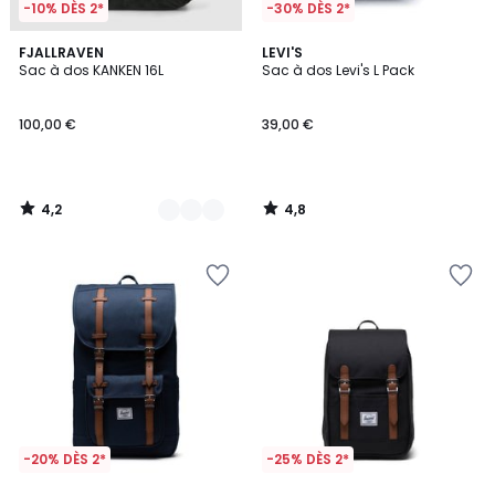
-10% DÈS 2*
-30% DÈS 2*
4,2
4,8
3
FJALLRAVEN
LEVI'S
/ 5
/ 5
Sac à dos KANKEN 16L
Sac à dos Levi's L Pack
Couleurs
100,00 €
39,00 €
4,2
4,8
/
/
5
5
-20% DÈS 2*
-25% DÈS 2*