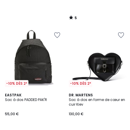
5
/
5
-10% DÈS 2*
-10% DÈS 2*
4,8
5
7
EASTPAK
DR. MARTENS
/ 5
/
Sac à dos PADDED PAK'R
Sac à dos en forme de cœur en
Couleurs
5
cuir Kiev
55,00 €
130,00 €