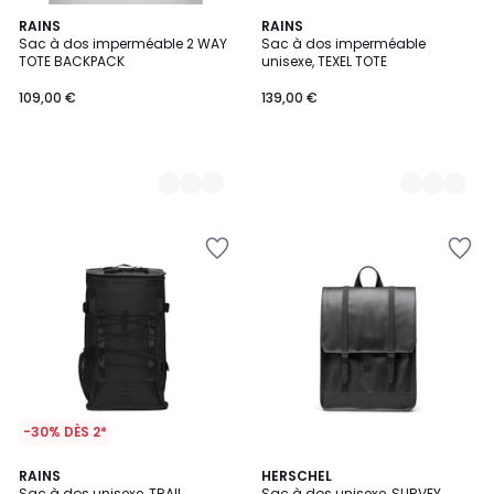
2
RAINS
2
RAINS
Sac à dos imperméable 2 WAY
Sac à dos imperméable
Couleurs
Couleurs
TOTE BACKPACK
unisexe, TEXEL TOTE
109,00 €
139,00 €
-30% DÈS 2*
4,5
RAINS
2
HERSCHEL
/ 5
Sac à dos unisexe, TRAIL
Sac à dos unisexe, SURVEY