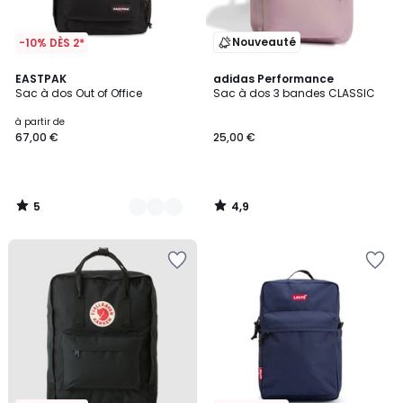
Nouveauté
-10% DÈS 2*
5
4,9
3
EASTPAK
adidas Performance
/
/ 5
Sac à dos Out of Office
Sac à dos 3 bandes CLASSIC
Couleurs
5
à partir de
67,00 €
25,00 €
5
4,9
/
/
5
5