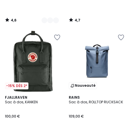
4,6
4,7
/
/
5
5
Nouveauté
-15% DÈS 2*
4,2
FJALLRAVEN
3
RAINS
/ 5
Sac à dos, KANKEN
Sac à dos, ROLLTOP RUCKSACK
Couleurs
100,00 €
109,00 €