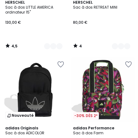
4,5
4
3
HERSCHEL
2
HERSCHEL
/ 5
/
Sac à dos LITTLE AMERICA
Sac à dos RETREAT MINI
Couleurs
Couleurs
5
ordinateur 15''
130,00 €
80,00 €
4,5
4
/
/
5
5
Nouveauté
-30% DÈS 2*
4,8
adidas Originals
adidas Performance
/ 5
Sac à dos ADICOLOR
Sac à dos Farm