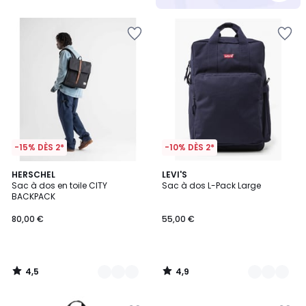
5
-15% DÈS 2*
-10% DÈS 2*
4,5
4,9
3
HERSCHEL
3
LEVI'S
/ 5
/ 5
Sac à dos en toile CITY
Sac à dos L-Pack Large
Couleurs
Couleurs
BACKPACK
80,00 €
55,00 €
4,5
4,9
/
/
5
5