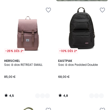
-25% DÈS 2*
-10% DÈS 2*
4,5
4,8
3
HERSCHEL
2
EASTPAK
/ 5
/ 5
Sac à dos RETREAT SMALL
Sac à dos Padded Double
Couleurs
Couleurs
85,00 €
68,00 €
4,5
4,8
/
/
5
5