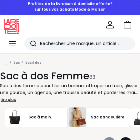
BONS PLANS | Jusqu'à -50% dès 2 articles*
Aller
au
La
panie
Redoute
Menu
Rechercher
Les
...
derniers
Sac
Sac à dos
Sac à dos Femme
articles
83
consultés
Sac à dos femme pour filer au bureau, attraper un train, glisser
une gourde, un agenda, une trousse beauté et garder les mains
libres du matin au soir. Quand la journée s’enchaîne, vous avez
Lire plus
besoin d’un modèle pratique, agréable à porter et facile à
assortir. Format compact pour l’essentiel, version plus
Sac à main
Sac bandoulière
spacieuse pour l’ordinateur et les dossiers, matière souple ou
tenue plus structurée : à vous de choisir selon votre rythme.
Bretelles réglables, poches zippées, compartiments bien