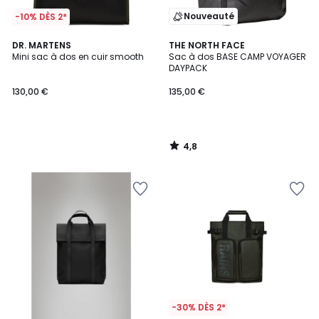
Nouveauté
-10% DÈS 2*
4,8
DR. MARTENS
THE NORTH FACE
/ 5
Mini sac à dos en cuir smooth
Sac à dos BASE CAMP VOYAGER
DAYPACK
130,00 €
135,00 €
4,8
/
5
-30% DÈS 2*