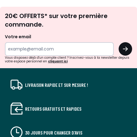
Envie
20€ OFFERTS* sur votre première
d'inspirations
commande.
et
de
Votre email
surprises?
OK
!
Vous disposez déjà d'un compte client ? Inscrivez-vous à la newsletter depuis
votre espace personnel en
cliquant ici
LIVRAISON RAPIDE ET SUR MESURE !
RETOURS GRATUITS ET RAPIDES
30 JOURS POUR CHANGER D'AVIS