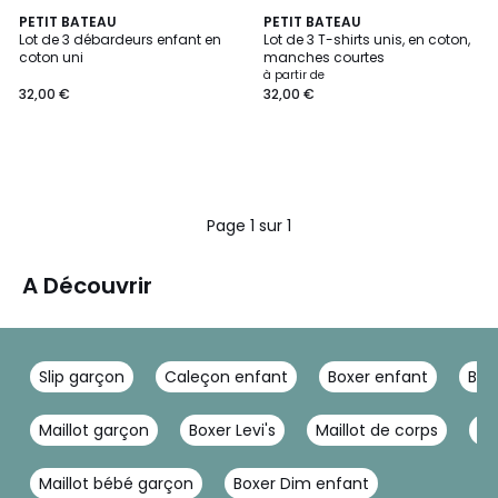
PETIT BATEAU
PETIT BATEAU
Lot de 3 débardeurs enfant en
Lot de 3 T-shirts unis, en coton,
coton uni
manches courtes
à partir de
32,00 €
32,00 €
Page 1 sur 1
A Découvrir
Slip garçon
Caleçon enfant
Boxer enfant
Box
Maillot garçon
Boxer Levi's
Maillot de corps
Sh
Maillot bébé garçon
Boxer Dim enfant