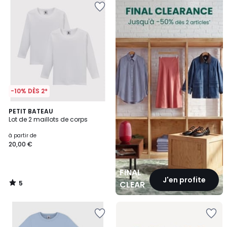
CLEARANCE
-10% DÈS 2*
5
PETIT BATEAU
/
Lot de 2 maillots de corps
5
à partir de
20,00 €
FINAL
J'en profite
5
CLEARANCE
/
5