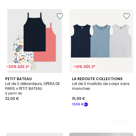
€.
-30% DÈS 2*
-10% DÈS 2*
PETIT BATEAU
2
LA REDOUTE COLLECTIONS
Lot de 3 débardeurs, OPERA DE
Lot de 3 maillots de corps sans
Couleurs
PARIS x PETIT BATEAU
manches
à partir de
32,00 €
15,99 €
13,59 €
FINAL