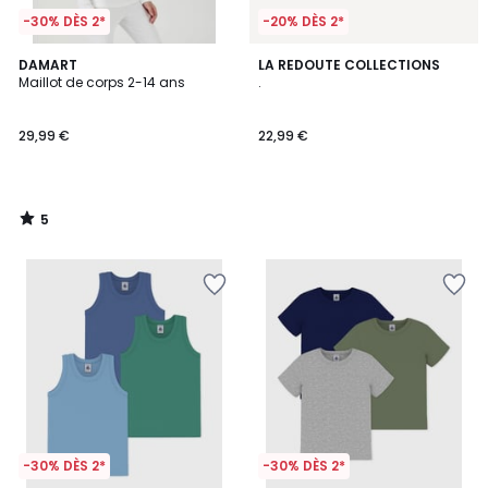
-30% DÈS 2*
-20% DÈS 2*
5
DAMART
LA REDOUTE COLLECTIONS
/
Maillot de corps 2-14 ans
.
5
29,99 €
22,99 €
5
/
5
-30% DÈS 2*
-30% DÈS 2*