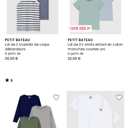
-30% DÈS 2*
5
PETIT BATEAU
PETIT BATEAU
/
Lot de 2 maillots de corps
Lot de 3 t-shirts enfant en coton
5
débardeurs
manches courtes uni
à partir de
à partir de
20,00 €
32,00 €
5
/
5