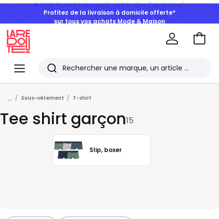
Profitez de la livraison à domicile offerte*
sur tous vos achats Mode & Maison
Aller
au
La
panie
Redoute
Menu
Rechercher
Les
...
derniers
Sous-vêtement
T-shirt
Tee shirt garçon
articles
15
consultés
Slip, boxer