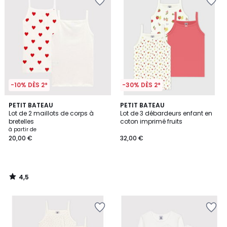
-10% DÈS 2*
-30% DÈS 2*
4,5
PETIT BATEAU
PETIT BATEAU
/ 5
Lot de 2 maillots de corps à
Lot de 3 débardeurs enfant en
bretelles
coton imprimé fruits
à partir de
20,00 €
32,00 €
4,5
/
5