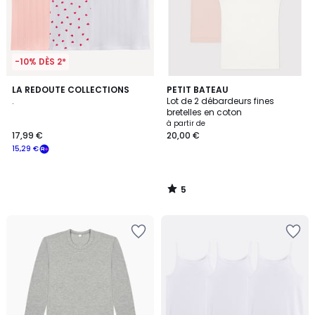
-10% DÈS 2*
5
LA REDOUTE COLLECTIONS
PETIT BATEAU
/
.
Lot de 2 débardeurs fines
5
bretelles en coton
à partir de
17,99 €
20,00 €
15,29 €
5
/
5