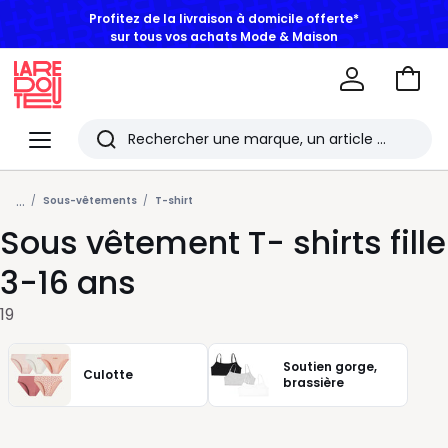
Profitez de la livraison à domicile offerte*
sur tous vos achats Mode & Maison
Aller
au
La
panie
Redoute
Menu
Rechercher
Les
...
derniers
Sous-vêtements
T-shirt
Sous vêtement T- shirts fille
articles
consultés
3-16 ans
19
Soutien gorge,
Culotte
brassière