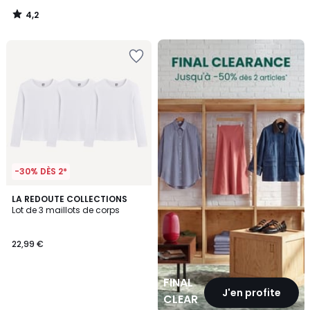
4,2
/
5
FINAL
CLEARANCE
-30% DÈS 2*
LA REDOUTE COLLECTIONS
Lot de 3 maillots de corps
22,99 €
FINAL
J'en profite
CLEARANCE