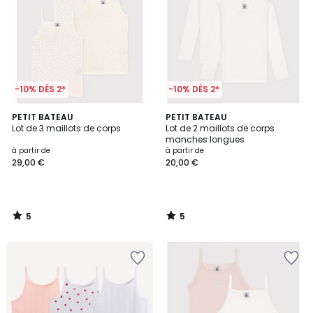
-10% DÈS 2*
-10% DÈS 2*
5
5
PETIT BATEAU
PETIT BATEAU
/
/
Lot de 3 maillots de corps
Lot de 2 maillots de corps
5
5
manches longues
à partir de
à partir de
29,00 €
20,00 €
5
5
/
/
5
5