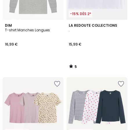
-15% DÈS 2*
5
DIM
LA REDOUTE COLLECTIONS
/
T-shirt Manches Longues
.
5
16,99 €
15,99 €
5
/
5