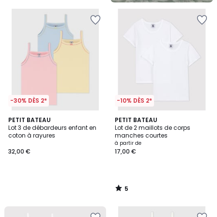
-30% DÈS 2*
-10% DÈS 2*
5
PETIT BATEAU
PETIT BATEAU
/
Lot 3 de débardeurs enfant en
Lot de 2 maillots de corps
5
coton à rayures
manches courtes
à partir de
32,00 €
17,00 €
5
/
5