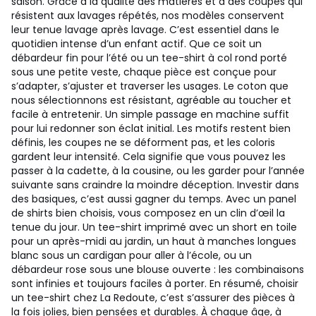
saison. Grâce à la qualité des matières et à des coupes qui
résistent aux lavages répétés, nos modèles conservent
leur tenue lavage après lavage. C’est essentiel dans le
quotidien intense d’un enfant actif. Que ce soit un
débardeur fin pour l’été ou un tee-shirt à col rond porté
sous une petite veste, chaque pièce est conçue pour
s’adapter, s’ajuster et traverser les usages. Le coton que
nous sélectionnons est résistant, agréable au toucher et
facile à entretenir. Un simple passage en machine suffit
pour lui redonner son éclat initial. Les motifs restent bien
définis, les coupes ne se déforment pas, et les coloris
gardent leur intensité. Cela signifie que vous pouvez les
passer à la cadette, à la cousine, ou les garder pour l’année
suivante sans craindre la moindre déception. Investir dans
des basiques, c’est aussi gagner du temps. Avec un panel
de shirts bien choisis, vous composez en un clin d’œil la
tenue du jour. Un tee-shirt imprimé avec un short en toile
pour un après-midi au jardin, un haut à manches longues
blanc sous un cardigan pour aller à l’école, ou un
débardeur rose sous une blouse ouverte : les combinaisons
sont infinies et toujours faciles à porter. En résumé, choisir
un tee-shirt chez La Redoute, c’est s’assurer des pièces à
la fois jolies, bien pensées et durables. À chaque âge, à