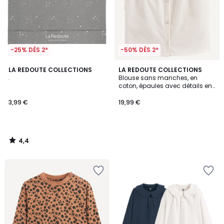
-25% DÈS 2*
-50% DÈS 2*
4,4
LA REDOUTE COLLECTIONS
LA REDOUTE COLLECTIONS
/ 5
.
Blouse sans manches, en
coton, épaules avec détails en
macramé
3,99 €
19,99 €
4,4
/
5