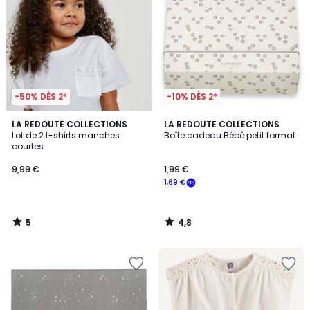
-50% DÈS 2*
-10% DÈS 2*
5
4,8
LA REDOUTE COLLECTIONS
LA REDOUTE COLLECTIONS
/
/ 5
Lot de 2 t-shirts manches
Boîte cadeau Bébé petit format
5
courtes
9,99 €
1,99 €
1,69 €
5
4,8
/
/
5
5