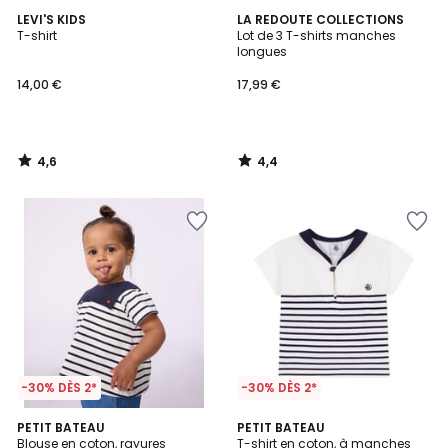
4,6
4,4
LEVI'S KIDS
LA REDOUTE COLLECTIONS
/ 5
/ 5
T-shirt
Lot de 3 T-shirts manches
longues
14,00 €
17,99 €
4,6
4,4
/
/
5
5
-30% DÈS 2*
-30% DÈS 2*
PETIT BATEAU
PETIT BATEAU
Blouse en coton, rayures
T-shirt en coton, à manches