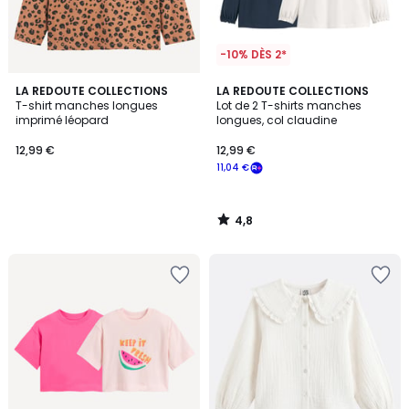
-10% DÈS 2*
4,8
LA REDOUTE COLLECTIONS
LA REDOUTE COLLECTIONS
/ 5
T-shirt manches longues
Lot de 2 T-shirts manches
imprimé léopard
longues, col claudine
12,99 €
12,99 €
11,04 €
4,8
/
5