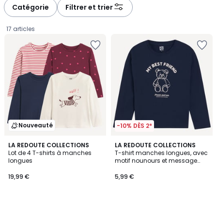
à
à
Catégorie
Filtrer et trier
gauche
droite
17 articles
Nouveauté
-10% DÈS 2*
LA REDOUTE COLLECTIONS
LA REDOUTE COLLECTIONS
Lot de 4 T-shirts à manches
T-shirt manches longues, avec
longues
motif nounours et message
19,99
imprimés
19,99 €
5,99 €
€.