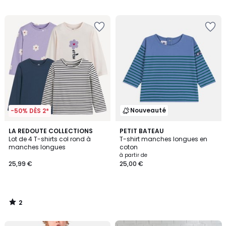
Nouveauté
-50% DÈS 2*
2
LA REDOUTE COLLECTIONS
PETIT BATEAU
/
Lot de 4 T-shirts col rond à
T-shirt manches longues en
5
manches longues
coton
à partir de
25,99 €
25,00 €
2
/
5
FINAL