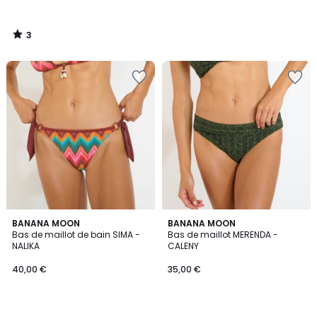
3
/
5
BANANA MOON
BANANA MOON
Bas de maillot de bain SIMA -
Bas de maillot MERENDA -
NALIKA
CALENY
40,00 €
35,00 €