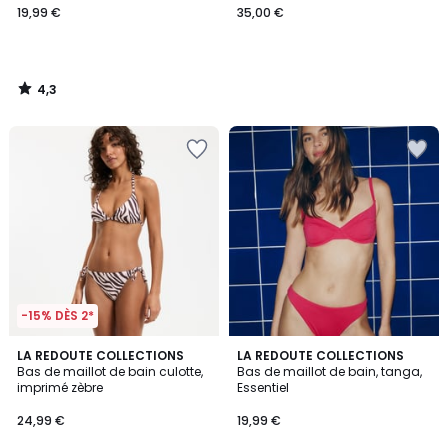
19,99 €
35,00 €
4,3
/
5
-15% DÈS 2*
3
LA REDOUTE COLLECTIONS
LA REDOUTE COLLECTIONS
/
Bas de maillot de bain culotte,
Bas de maillot de bain, tanga,
5
imprimé zèbre
Essentiel
24,99 €
19,99 €