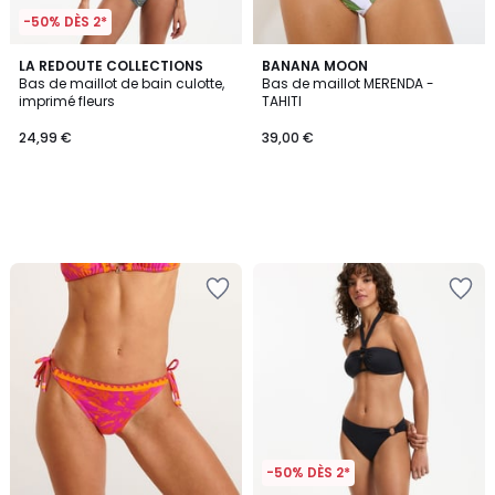
-50% DÈS 2*
LA REDOUTE COLLECTIONS
BANANA MOON
Bas de maillot de bain culotte,
Bas de maillot MERENDA -
imprimé fleurs
TAHITI
24,99 €
39,00 €
-50% DÈS 2*