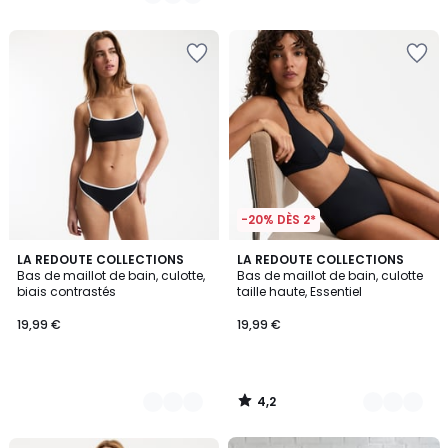
€.
/
/
5
5
-20% DÈS 2*
4,2
2
LA REDOUTE COLLECTIONS
2
LA REDOUTE COLLECTIONS
/ 5
Bas de maillot de bain, culotte,
Bas de maillot de bain, culotte
Couleurs
Couleurs
biais contrastés
taille haute, Essentiel
19,99 €
19,99 €
4,2
/
5
FINAL