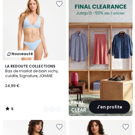
CLEARANCE
Nouveauté
5
2
LA REDOUTE COLLECTIONS
/
Bas de maillot de bain vichy,
Couleurs
5
culotte, Signature, JOHANE
24,99 €
FINAL
J'en profite
5
CLEARANCE
/
5