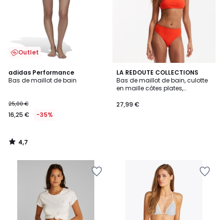
Outlet
4,7
adidas Performance
LA REDOUTE COLLECTIONS
/ 5
Bas de maillot de bain
Bas de maillot de bain, culotte
en maille côtes plates,
Signature HELENA
25,00 €
27,99 €
16,25 €
-35%
4,7
/
5