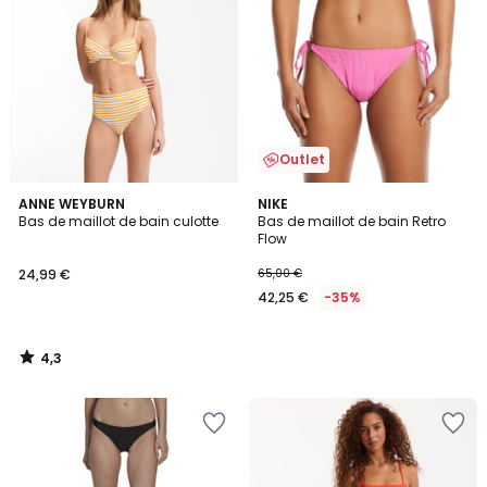
Outlet
4,3
ANNE WEYBURN
NIKE
/ 5
Bas de maillot de bain culotte
Bas de maillot de bain Retro
Flow
24,99 €
65,00 €
42,25 €
-35%
4,3
/
5