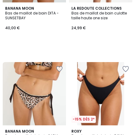
BANANA MOON
LA REDOUTE COLLECTIONS
Bas de maillot de bain DITA -
Bas de maillot de bain culotte
SUNSETBAY
taille haute one size
40,00 €
24,99 €
-15% DÈS 2*
BANANA MOON
ROXY