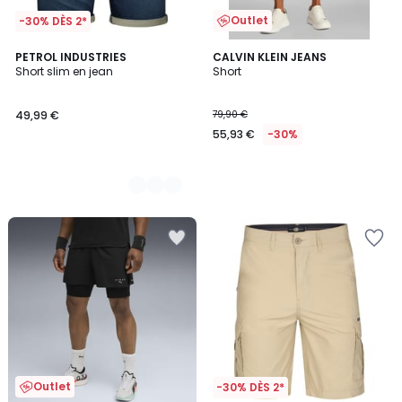
Outlet
-30% DÈS 2*
2
PETROL INDUSTRIES
CALVIN KLEIN JEANS
Short slim en jean
Short
Couleurs
49,99 €
79,90 €
55,93 €
-30%
Outlet
-30% DÈS 2*