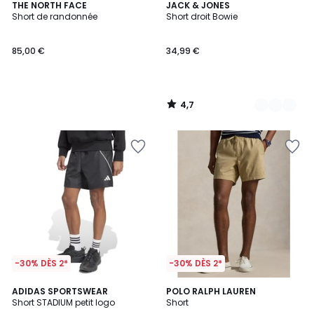
4,7
THE NORTH FACE
2
JACK & JONES
/ 5
Short de randonnée
Short droit Bowie
Couleurs
85,00 €
34,99 €
4,7
/
5
-30% DÈS 2*
-30% DÈS 2*
4,8
ADIDAS SPORTSWEAR
3
POLO RALPH LAUREN
/ 5
Short STADIUM petit logo
Short
Couleurs