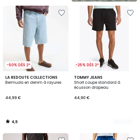
-50% DÈS 2*
-25% DÈS 2*
4,5
LA REDOUTE COLLECTIONS
2
TOMMY JEANS
/ 5
Bermuda en denim à rayures
Short coupe standard à
Couleurs
écusson drapeau
44,99 €
44,90 €
4,5
/
5