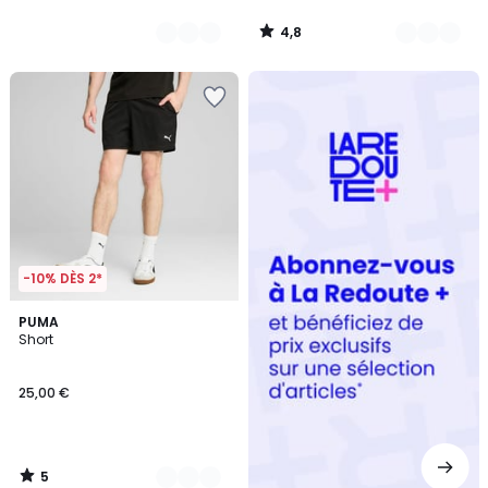
4,8
/
5
Redoute
+
-10% DÈS 2*
5
2
PUMA
/
Short
Couleurs
5
25,00 €
5
/