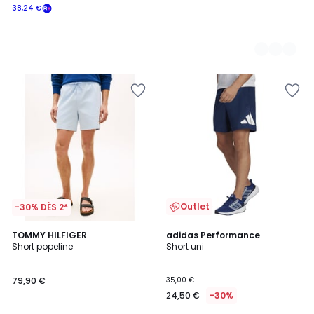
38,24 €
Outlet
-30% DÈS 2*
4,8
2
TOMMY HILFIGER
2
adidas Performance
/ 5
Short popeline
Short uni
Couleurs
Couleurs
79,90 €
35,00 €
24,50 €
-30%