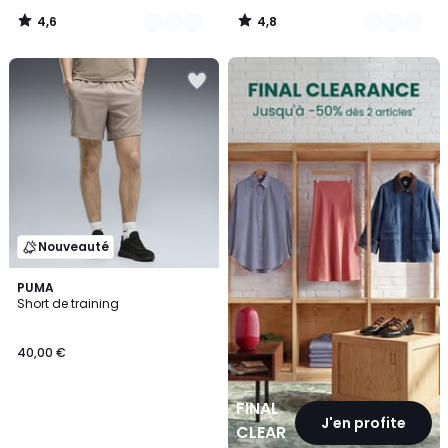
4,6
4,8
/
/
5
5
FINAL
CLEARANCE
Nouveauté
PUMA
Short de training
40,00 €
FINAL
J'en profite
CLEARANCE