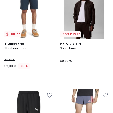
Outlet
-30% DÈS 2*
TIMBERLAND
CALVIN KLEIN
Short uni chino
Short Terry
80,00 €
69,90 €
52,00 €
-35%