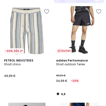
5
Outlet
-30% DÈS 2*
4,6
PETROL INDUSTRIES
adidas Performance
/ 5
Short chino
Short outdoor Terrex
49,99 €
49,99 €
34,99 €
-30%
4,6
/
5