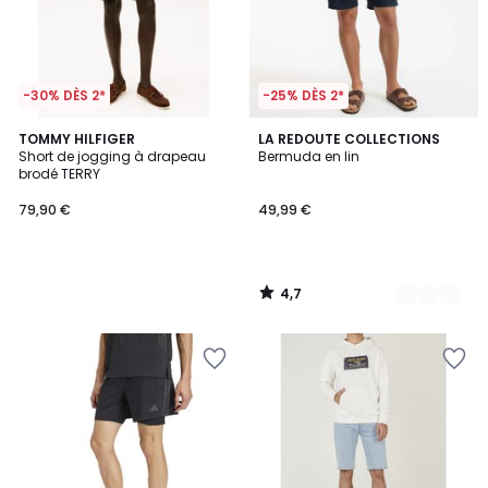
-30% DÈS 2*
-25% DÈS 2*
4,7
TOMMY HILFIGER
4
LA REDOUTE COLLECTIONS
/ 5
Short de jogging à drapeau
Bermuda en lin
Couleurs
brodé TERRY
79,90 €
49,99 €
4,7
/
5