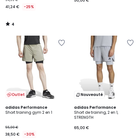
50,00 €
41,24 €
-25%
4
/
5
Outlet
Nouveauté
4,8
adidas Performance
adidas Performance
/ 5
Short training gym 2 en 1
Short de training, 2 en 1,
STRENGTH
55,00 €
65,00 €
38,50 €
-30%