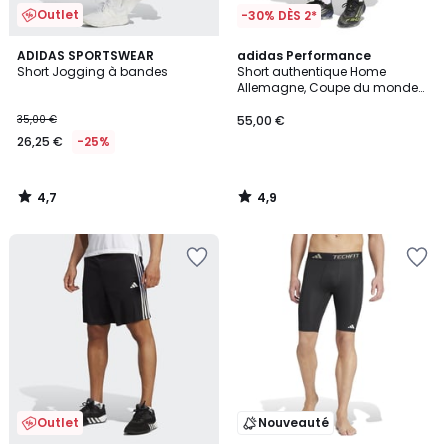
Outlet
-30% DÈS 2*
4,7
4,9
ADIDAS SPORTSWEAR
adidas Performance
/ 5
/ 5
Short Jogging à bandes
Short authentique Home
Allemagne, Coupe du monde
2026
35,00 €
55,00 €
26,25 €
-25%
4,7
4,9
/
/
5
5
Outlet
Nouveauté