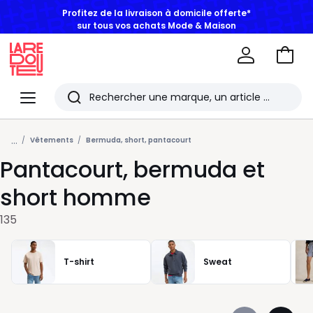
BONS PLANS | Jusqu'à -50% dès 2 articles*
Aller
au
La
panie
Redoute
Menu
Rechercher
Les
...
derniers
Vêtements
Bermuda, short, pantacourt
Pantacourt, bermuda et
articles
consultés
short homme
135
T-shirt
Sweat