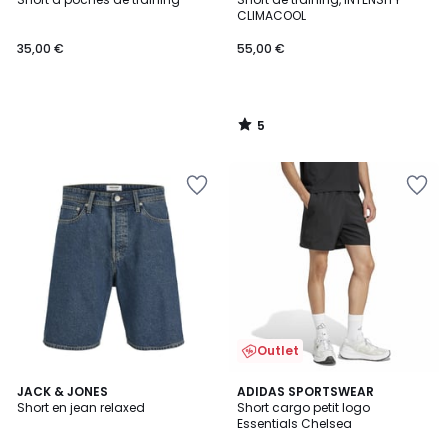
5
CLIMACOOL
35,00 €
55,00 €
5
/
5
Outlet
4,9
2
JACK & JONES
ADIDAS SPORTSWEAR
/ 5
Short en jean relaxed
Short cargo petit logo
Couleurs
Essentials Chelsea