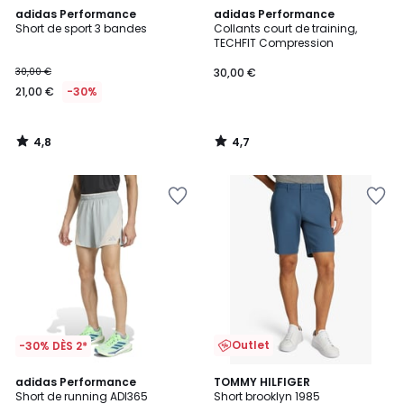
4,8
4,7
adidas Performance
adidas Performance
/ 5
/ 5
Short de sport 3 bandes
Collants court de training,
TECHFIT Compression
30,00 €
30,00 €
21,00 €
-30%
4,8
4,7
/
/
5
5
Outlet
-30% DÈS 2*
4,4
5
adidas Performance
3
TOMMY HILFIGER
/ 5
/
Short de running ADI365
Short brooklyn 1985
Couleurs