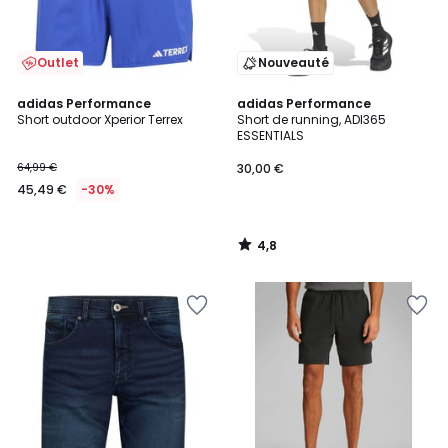
Outlet
Nouveauté
4,8
adidas Performance
adidas Performance
/ 5
Short outdoor Xperior Terrex
Short de running, ADI365
ESSENTIALS
64,99 €
30,00 €
45,49 €
-30%
4,8
/
5