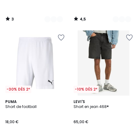
3
4,5
/
/
5
5
-30% DÈS 2*
-10% DÈS 2*
4,6
4,8
5
PUMA
3
LEVI'S
/ 5
/ 5
Short de football
Short en jean 468®
Couleurs
Couleurs
18,00 €
65,00 €