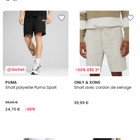
/
5
Outlet
-30% DÈS 2*
PUMA
ONLY & SONS
Short polyester Puma Sport
Short avec cordon de serrage
38,00 €
39,99 €
24,70 €
-35%