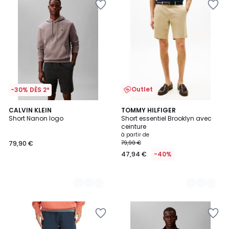
Outlet
-30% DÈS 2*
2
CALVIN KLEIN
2
TOMMY HILFIGER
Short Nanon logo
Short essentiel Brooklyn avec
Couleurs
Couleurs
ceinture
à partir de
79,90 €
79,90 €
47,94 €
-40%