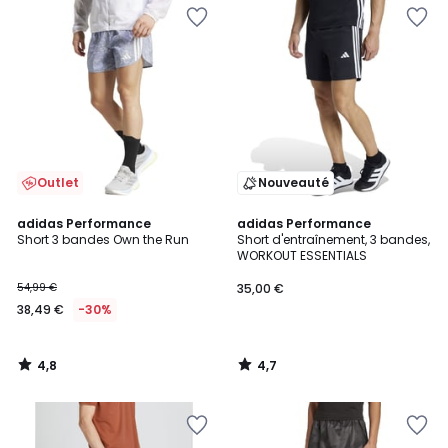
Outlet
Nouveauté
4,8
4,7
adidas Performance
adidas Performance
/ 5
/ 5
Short 3 bandes Own the Run
Short d'entraînement, 3 bandes,
WORKOUT ESSENTIALS
54,99 €
35,00 €
38,49 €
-30%
4,8
4,7
/
/
5
5