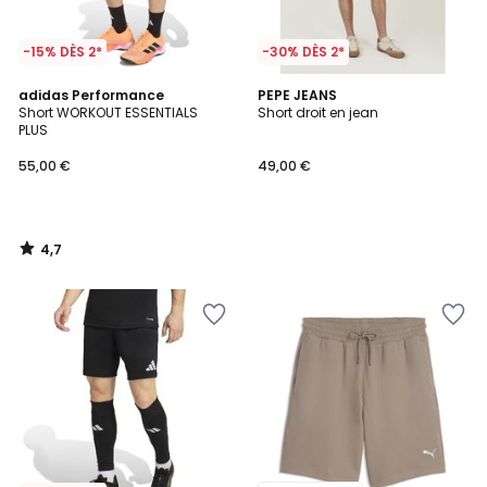
-15% DÈS 2*
-30% DÈS 2*
4,7
adidas Performance
PEPE JEANS
/ 5
Short WORKOUT ESSENTIALS
Short droit en jean
PLUS
55,00 €
49,00 €
4,7
/
5