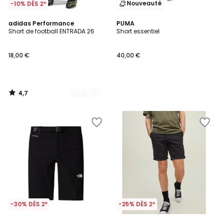
Nouveauté
-10% DÈS 2*
4,7
2
adidas Performance
PUMA
/ 5
Short de football ENTRADA 26
Short essentiel
Couleurs
18,00 €
40,00 €
4,7
/
5
-30% DÈS 2*
-25% DÈS 2*