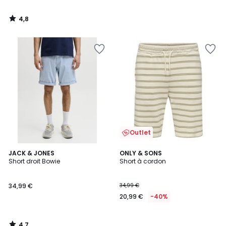
4,8
/
5
Outlet
4,7
JACK & JONES
ONLY & SONS
/ 5
Short droit Bowie
Short à cordon
34,99 €
34,99 €
20,99 €
-40%
4,7