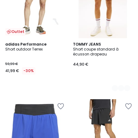
Outlet
adidas Performance
3
TOMMY JEANS
Short outdoor Terrex
Short coupe standard à
Couleurs
écusson drapeau
59,99 €
44,90 €
41,99 €
-30%