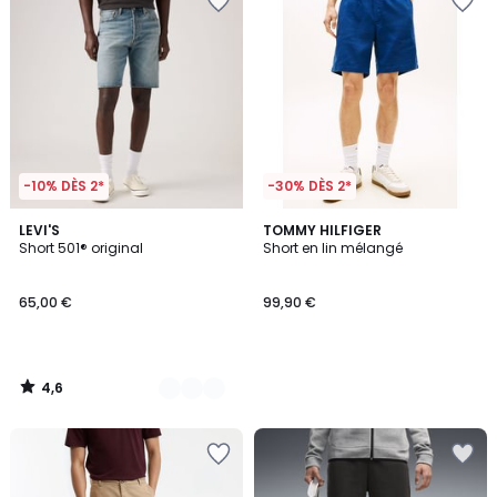
-10% DÈS 2*
-30% DÈS 2*
4,6
2
LEVI'S
TOMMY HILFIGER
/ 5
Short 501® original
Short en lin mélangé
Couleurs
65,00 €
99,90 €
4,6
/
5