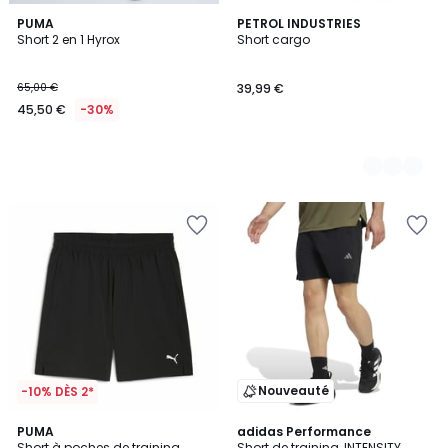
PUMA
3
PETROL INDUSTRIES
Short 2 en 1 Hyrox
Short cargo
Couleurs
65,00 €
39,99 €
45,50 €
-30%
Nouveauté
-10% DÈS 2*
5
PUMA
adidas Performance
/
Short à poches de training
Short de training, INTENSITY