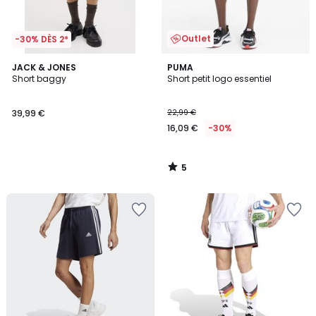
Outlet
-30% DÈS 2*
5
JACK & JONES
PUMA
/
Short baggy
Short petit logo essentiel
5
39,99 €
22,99 €
16,09 €
-30%
5
/
5