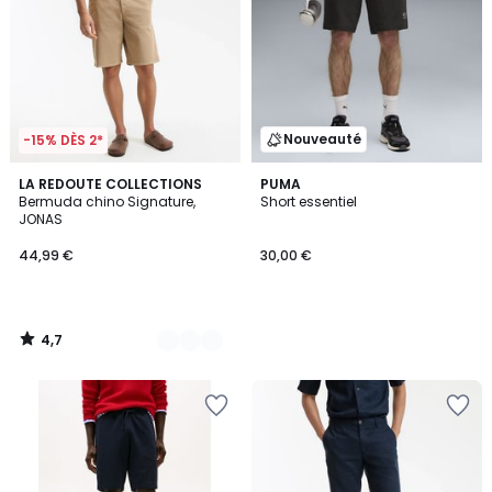
Nouveauté
-15% DÈS 2*
4,7
4
LA REDOUTE COLLECTIONS
PUMA
/ 5
Bermuda chino Signature,
Short essentiel
Couleurs
JONAS
44,99 €
30,00 €
4,7
/
5