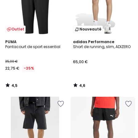
Outlet
Nouveauté
4,5
4,6
PUMA
adidas Performance
/ 5
/ 5
Pantacourt de sport essential
Short de running, slim, ADIZERO
35,00 €
65,00 €
22,75 €
-35%
4,5
4,6
/
/
5
5