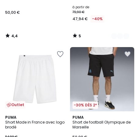
5
à partir de
50,00 €
79,90 €
47,94 €
-40%
4,4
5
/
/
5
5
Outlet
-30% DÈS 2*
4
PUMA
PUMA
/
Short Made in France avec logo
Short de football Olympique de
5
brodé
Marseille
54,99 €