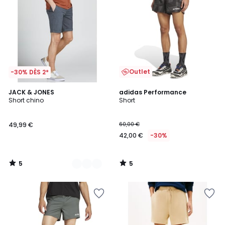
Outlet
-30% DÈS 2*
5
5
3
JACK & JONES
adidas Performance
/
/
Short chino
Short
Couleurs
5
5
49,99 €
60,00 €
42,00 €
-30%
5
5
/
/
5
5