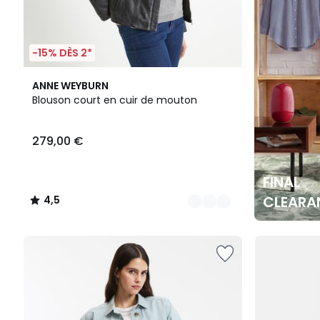
-15% DÈS 2*
2
4,5
ANNE WEYBURN
Couleurs
/ 5
Blouson court en cuir de mouton
279,00 €
FINAL
CLEARA
4,5
/
5