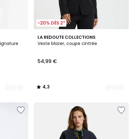
-20% DÈS 2*
3
4,3
LA REDOUTE COLLECTIONS
Couleurs
/ 5
Signature
Veste blazer, coupe cintrée
54,99 €
4,3
/
5