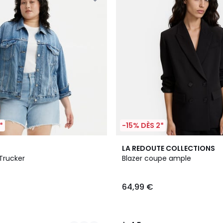
*
-15% DÈS 2*
4
4,5
LA REDOUTE COLLECTIONS
Couleurs
/ 5
Trucker
Blazer coupe ample
64,99 €