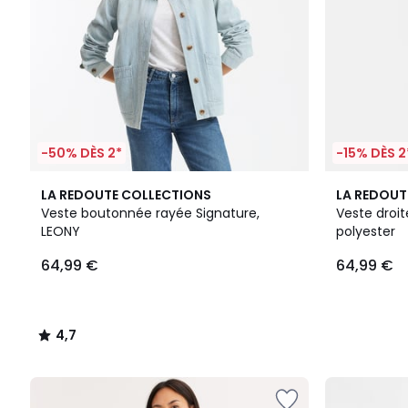
-50% DÈS 2*
-15% DÈS 2
4,7
LA REDOUTE COLLECTIONS
LA REDOUT
/ 5
Veste boutonnée rayée Signature,
Veste droit
LEONY
polyester
64,99 €
64,99 €
4,7
/
5