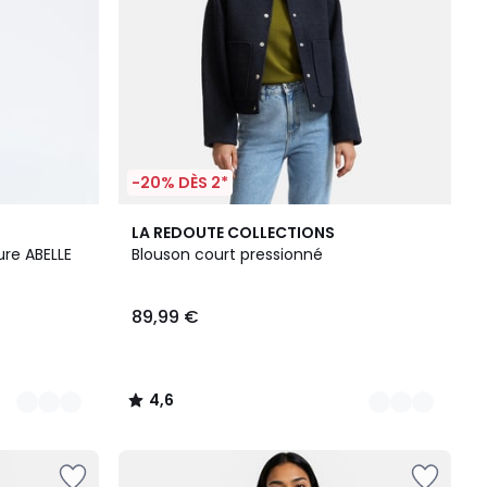
-20% DÈS 2*
3
4,6
LA REDOUTE COLLECTIONS
Couleurs
/ 5
ure ABELLE
Blouson court pressionné
89,99 €
4,6
/
5