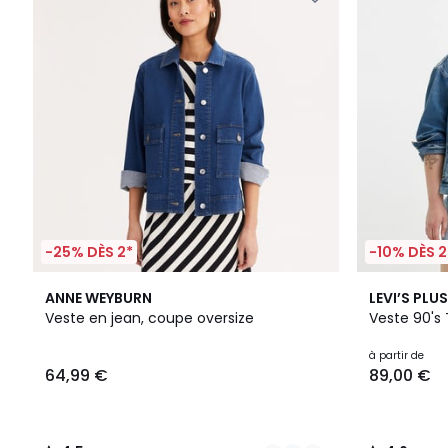
-25% DÈS 2*
-10% DÈS 2
2
4,5
2
4,6
ANNE WEYBURN
LEVI’S PLUS
Couleurs
/ 5
Couleurs
/ 5
Veste en jean, coupe oversize
Veste 90's 
à partir de
64,99 €
89,00 €