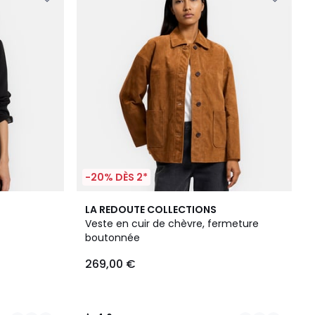
-20% DÈS 2*
2
4,6
LA REDOUTE COLLECTIONS
Couleurs
/ 5
Veste en cuir de chèvre, fermeture
boutonnée
269,00 €