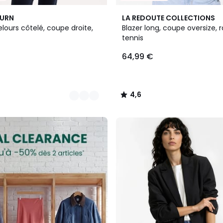
4,6
BURN
LA REDOUTE COLLECTIONS
/ 5
elours côtelé, coupe droite,
Blazer long, coupe oversize, 
tennis
64,99 €
4,6
/
5