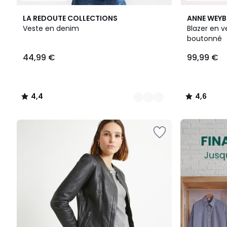
2
4,4
3
4,6
LA REDOUTE COLLECTIONS
ANNE WEY
Couleurs
/ 5
Couleurs
/ 5
Veste en denim
Blazer en v
boutonné
44,99
44,99 €
99,99 €
€.
4,4
4,6
/
/
5
5
FINAL
CLEARANCE