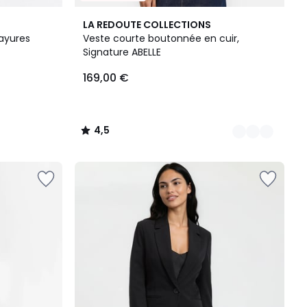
2
4,5
LA REDOUTE COLLECTIONS
Couleurs
/ 5
rayures
Veste courte boutonnée en cuir,
Signature ABELLE
169,00 €
4,5
/
5