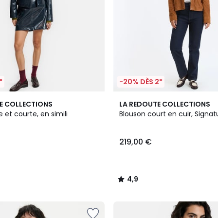
*
-20% DÈS 2*
2
4,9
E COLLECTIONS
LA REDOUTE COLLECTIONS
Couleurs
/ 5
e et courte, en simili
Blouson court en cuir, Signat
219,00 €
4,9
/
5