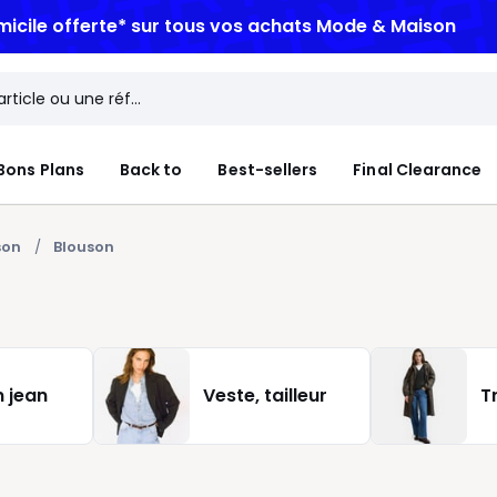
micile offerte*
sur tous vos achats Mode & Maison
Bons Plans
Back to
Best-sellers
Final Clearance
son
Blouson
n jean
Veste, tailleur
T