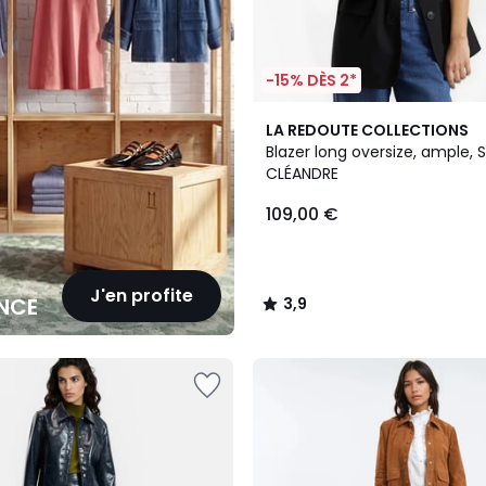
-15% DÈS 2*
2
3,9
LA REDOUTE COLLECTIONS
Couleurs
/ 5
Blazer long oversize, ample, 
CLÉANDRE
109,00 €
J'en profite
NCE
3,9
/
5