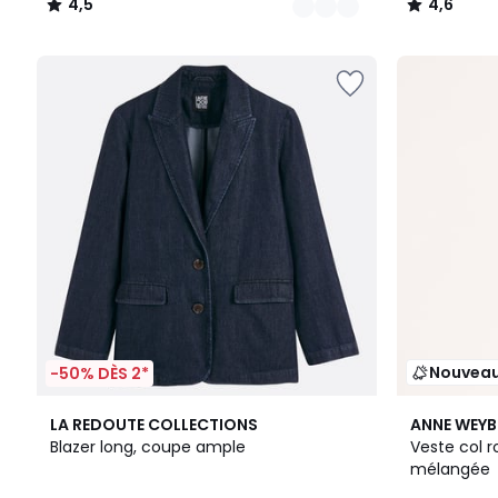
4,5
4,6
/
/
5
5
Nouvea
-50% DÈS 2*
4,3
LA REDOUTE COLLECTIONS
ANNE WEY
/ 5
Blazer long, coupe ample
Veste col r
mélangée