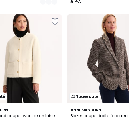
4,5
/
5
uté
Nouveauté
BURN
ANNE WEYBURN
ond coupe oversize en laine
Blazer coupe droite à carre