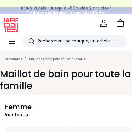
BONS PLANS | Jusqu'à -50% dès 2 articles*
Profitez de la livraison à domicile offerte*
sur tous vos achats Mode & Maison
Aller
au
La
panie
Redoute
Menu
Rechercher
Les
derniers
La Redoute
Maillot de bain pour toute la famille
articles
Maillot de bain pour toute la
consultés
famille
Femme
Voir tout