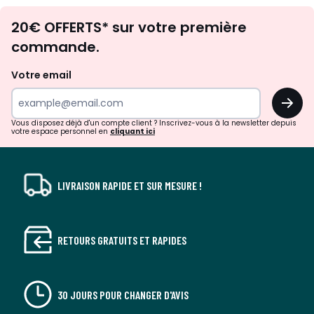
Envie
20€ OFFERTS* sur votre première
d'inspirations
commande.
et
de
Votre email
surprises?
OK
!
Vous disposez déjà d'un compte client ? Inscrivez-vous à la newsletter depuis
votre espace personnel en
cliquant ici
LIVRAISON RAPIDE ET SUR MESURE !
RETOURS GRATUITS ET RAPIDES
30 JOURS POUR CHANGER D'AVIS