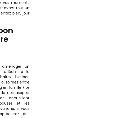
 de vos moments
est avant tout un
entez bien, jour
 bon
tre
r aménager un
 réfléchir à la
tez l’utiliser.
o, soirées entre
 en famille ? Le
 de ces usages.
 accueillant
 pauses et les
evanche, si vous
pprécierez des