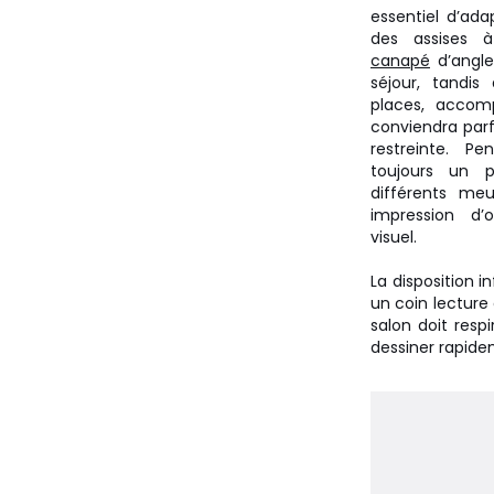
essentiel d’ada
des assises à
canapé
d’angle
séjour, tandis
places, accom
conviendra par
restreinte. Pe
toujours un p
différents me
impression d’
visuel.
La disposition i
un coin lecture
salon doit respi
dessiner rapide