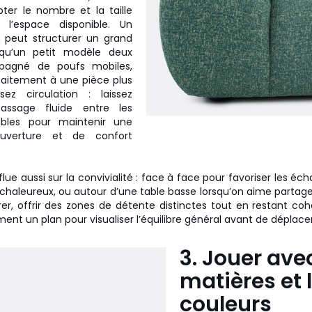
pter le nombre et la taille
 l’espace disponible. Un
 peut structurer un grand
 qu’un petit modèle deux
pagné de poufs mobiles,
faitement à une pièce plus
nsez circulation : laissez
assage fluide entre les
ubles pour maintenir une
ouverture et de confort
nflue aussi sur la convivialité : face à face pour favoriser les éc
 chaleureux, ou autour d’une table basse lorsqu’on aime partage
rer, offrir des zones de détente distinctes tout en restant cohé
ment un plan pour visualiser l’équilibre général avant de déplac
3. Jouer ave
matières et 
couleurs