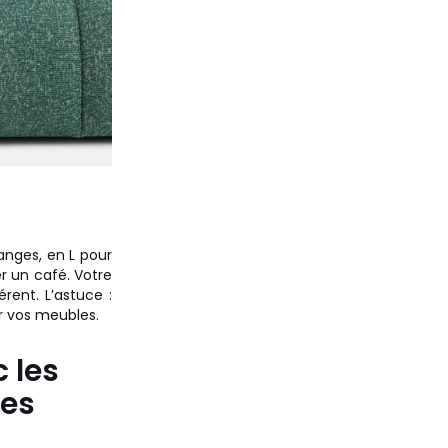
hanges, en L pour
r un café. Votre
rent. L’astuce :
er vos meubles.
c les
les