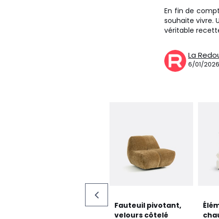
En fin de compt
souhaite vivre. U
véritable recette
La Redo
6/01/202
Fauteuil pivotant,
Élé
velours côtelé
cha