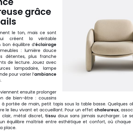
nce
reuse grâce
ails
nnent le ton, mais ce sont
qui créent la véritable
bon équilibre d’
éclairage
 meubles : lumière douce
es détentes, plus franche
ts de lecture. Jouez avec
ources lampadaire, lampe
nde pour varier l’
ambiance
.
 viennent ensuite prolonger
on de bien-être : coussins
s à portée de main, petit tapis sous la table basse. Quelques o
re le lieu vivant et accueillant. Pour un effet
chaleureux
, asso
 clair, métal discret,
tissu
doux sans jamais surcharger. Le se
t un équilibre maîtrisé entre esthétique et confort, où chaqu
a place.