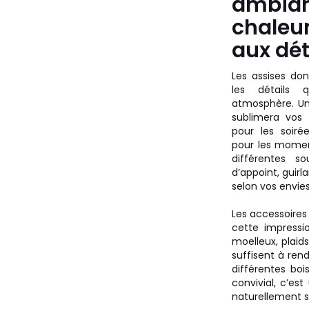
ambia
chaleu
aux dét
Les assises do
les détails 
atmosphère. Un 
sublimera vos
pour les soiré
pour les momen
différentes s
d’appoint, guirla
selon vos envies
Les accessoires
cette impressi
moelleux, plaid
suffisent à rend
différentes bois
convivial, c’es
naturellement s