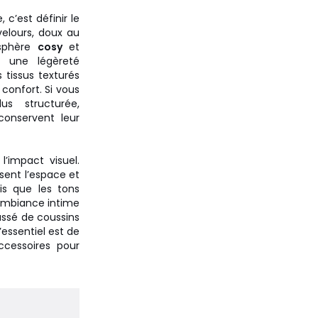
 c’est définir le
velours, doux au
osphère
cosy
et
e une légèreté
 tissus texturés
confort. Si vous
us structurée,
conservent leur
l’impact visuel.
ssent l’espace et
dis que les tons
ambiance intime
ussé de coussins
’essentiel est de
ccessoires pour