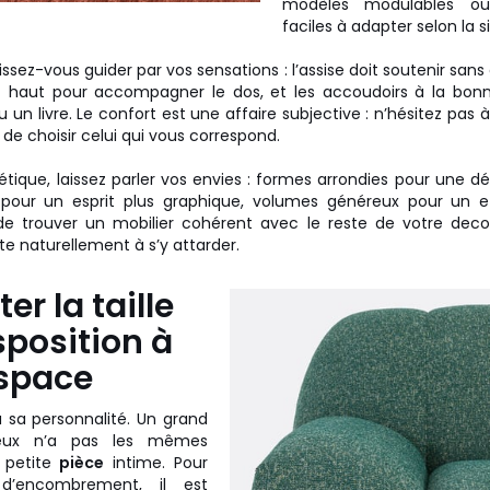
modèles modulables ou
faciles à adapter selon la s
issez-vous guider par vos sensations : l’assise doit soutenir sans
ez haut pour accompagner le dos, et les accoudoirs à la bon
 un livre. Le confort est une affaire subjective : n’hésitez pas à
de choisir celui qui vous correspond.
hétique, laissez parler vos envies : formes arrondies pour une d
 pour un esprit plus graphique, volumes généreux pour un e
t de trouver un mobilier cohérent avec le reste de votre dec
te naturellement à s’y attarder.
er la taille
isposition à
espace
 sa personnalité. Un grand
eux n’a pas les mêmes
 petite
pièce
intime. Pour
t d’encombrement, il est