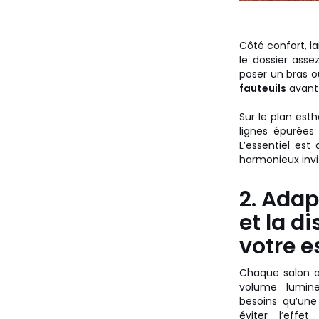
Côté confort, la
le dossier ass
poser un bras ou
fauteuils
avant 
Sur le plan est
lignes épurées
L’essentiel es
harmonieux invi
2. Adapt
et la d
votre 
Chaque salon a
volume lumin
besoins qu’une
éviter l’effe