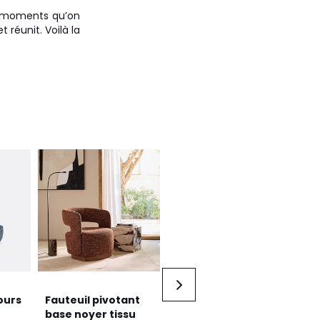
ux moments qu’on
t réunit. Voilà la
ours
Fauteuil pivotant
Fauteuil bas
Fau
base noyer tissu
rembourré, TALET
vel