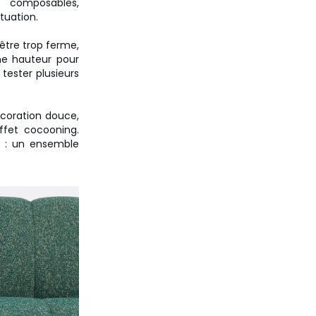
 composables,
ituation.
 être trop ferme,
ne hauteur pour
 tester plusieurs
écoration douce,
ffet cocooning.
o : un ensemble