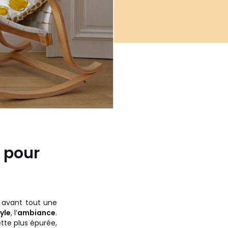
 pour
t avant tout une
yle
, l’
ambiance
.
tte plus épurée,