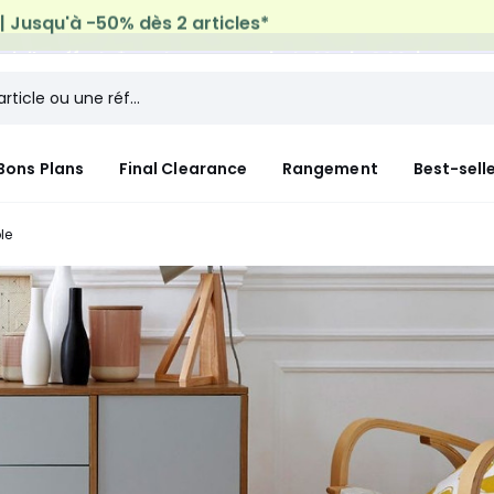
micile offerte*
sur tous vos achats Mode & Maison
Bons Plans
Final Clearance
Rangement
Best-sell
le