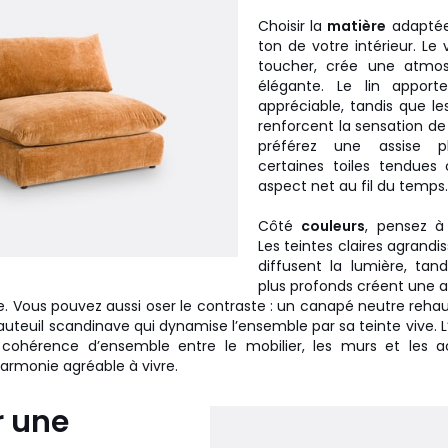
Choisir la
matière
adaptée,
ton de votre intérieur. Le 
toucher, crée une atm
élégante. Le lin apport
appréciable, tandis que les
renforcent la sensation de 
préférez une assise pl
certaines toiles tendues 
aspect net au fil du temps.
Côté
couleurs
, pensez à 
Les teintes claires agrandi
diffusent la lumière, tan
plus profonds créent une 
. Vous pouvez aussi oser le contraste : un canapé neutre reha
auteuil scandinave qui dynamise l’ensemble par sa teinte vive. L
cohérence d’ensemble entre le mobilier, les murs et les a
armonie agréable à vivre.
r une