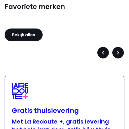
Favoriete merken
Sloggi
Adidas
Bekijk alles
Précédent
Suiva
-
-
défiler
défile
à
à
gauche
droit
Gratis thuislevering
Met La Redoute +, gratis levering