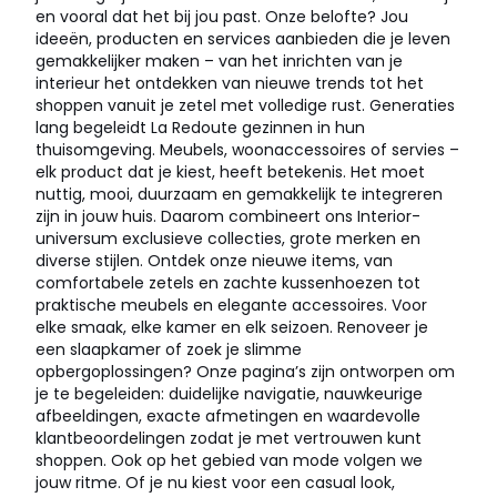
en vooral dat het bij jou past. Onze belofte? Jou
ideeën, producten en services aanbieden die je leven
gemakkelijker maken – van het inrichten van je
interieur het ontdekken van nieuwe trends tot het
shoppen vanuit je zetel met volledige rust. Generaties
lang begeleidt La Redoute gezinnen in hun
thuisomgeving. Meubels, woonaccessoires of servies –
elk product dat je kiest, heeft betekenis. Het moet
nuttig, mooi, duurzaam en gemakkelijk te integreren
zijn in jouw huis. Daarom combineert ons Interior-
universum exclusieve collecties, grote merken en
diverse stijlen. Ontdek onze nieuwe items, van
comfortabele zetels en zachte kussenhoezen tot
praktische meubels en elegante accessoires. Voor
elke smaak, elke kamer en elk seizoen. Renoveer je
een slaapkamer of zoek je slimme
opbergoplossingen? Onze pagina’s zijn ontworpen om
je te begeleiden: duidelijke navigatie, nauwkeurige
afbeeldingen, exacte afmetingen en waardevolle
klantbeoordelingen zodat je met vertrouwen kunt
shoppen. Ook op het gebied van mode volgen we
jouw ritme. Of je nu kiest voor een casual look,