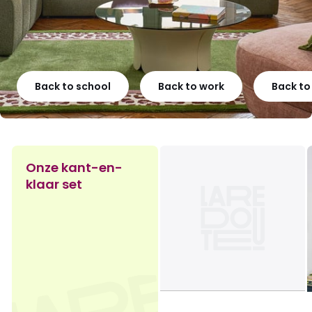
Back to school
Back to work
Back t
Onze kant-en-
klaar set