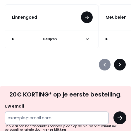
Linnengoed
Meubelen
Bekijken
Précédent
Suiva
-
-
défiler
défile
à
à
Op
gauche
droit
20€ KORTING* op je eerste bestelling.
zoek
naar
Uw email
inspiratie
OK
en
!
verrassingen?
Heb je al een klantaccount? Abonneer je dan op de nieuwsbrief vanuit uw
persoonlijke ruimte door
hier te klikken