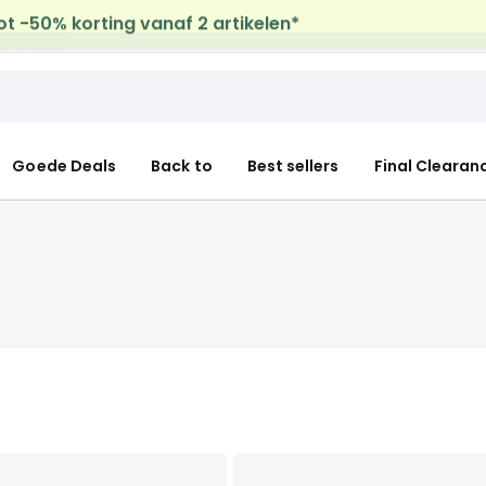
uis levering
op al de Mode & Home aankopen
Goede Deals
Back to
Best sellers
Final Clearan