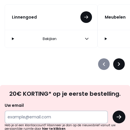
Linnengoed
Meubelen
Bekijken
Précédent
Suiva
-
-
défiler
défile
à
à
Op
gauche
droit
20€ KORTING* op je eerste bestelling.
zoek
naar
Uw email
inspiratie
OK
en
!
verrassingen?
Heb je al een klantaccount? Abonneer je dan op de nieuwsbrief vanuit uw
persoonlijke ruimte door
hier te klikken