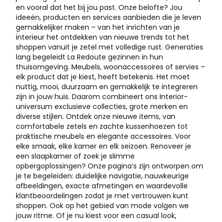
en vooral dat het bij jou past. Onze belofte? Jou
ideeën, producten en services aanbieden die je leven
gemakkelijker maken – van het inrichten van je
interieur het ontdekken van nieuwe trends tot het
shoppen vanuit je zetel met volledige rust. Generaties
lang begeleidt La Redoute gezinnen in hun
thuisomgeving. Meubels, woonaccessoires of servies –
elk product dat je kiest, heeft betekenis. Het moet
nuttig, mooi, duurzaam en gemakkelijk te integreren
zijn in jouw huis. Daarom combineert ons Interior-
universum exclusieve collecties, grote merken en
diverse stijlen. Ontdek onze nieuwe items, van
comfortabele zetels en zachte kussenhoezen tot
praktische meubels en elegante accessoires. Voor
elke smaak, elke kamer en elk seizoen. Renoveer je
een slaapkamer of zoek je slimme
opbergoplossingen? Onze pagina’s zijn ontworpen om
je te begeleiden: duidelijke navigatie, nauwkeurige
afbeeldingen, exacte afmetingen en waardevolle
klantbeoordelingen zodat je met vertrouwen kunt
shoppen. Ook op het gebied van mode volgen we
jouw ritme. Of je nu kiest voor een casual look,