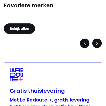
Favoriete merken
Sloggi
Adidas
Bekijk alles
Précédent
Suiva
-
-
défiler
défile
à
à
gauche
droit
Gratis thuislevering
Met La Redoute +, gratis levering