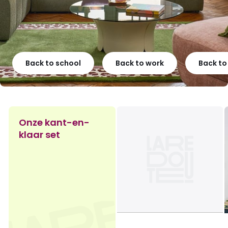
Back to school
Back to work
Back t
Onze kant-en-
klaar set