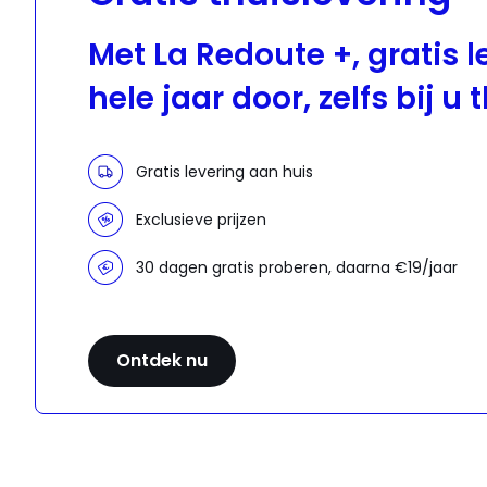
Met La Redoute +, gratis l
hele jaar door, zelfs bij u 
Gratis levering aan huis
Exclusieve prijzen
30 dagen gratis proberen, daarna €19/jaar
Ontdek nu