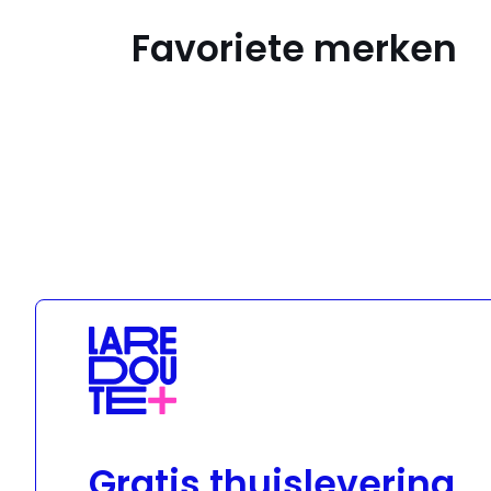
Favoriete merken
Geox
Gratis thuislevering