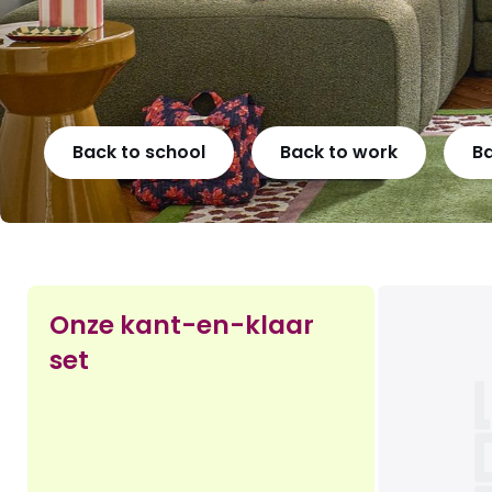
Back to school
Back to work
B
Onze kant-en-klaar
set