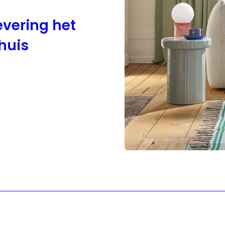
evering het
thuis