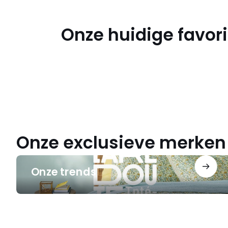
Onze huidige favor
Een
ontspannen
herstart
Een
ontspannen
herstart
Onze exclusieve merken
Onze
Onze trends
trends