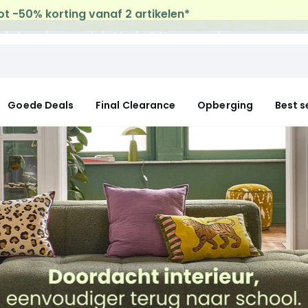
uis levering
op al de Mode & Home aankopen
Goede Deals
Final Clearance
Opberging
Best s