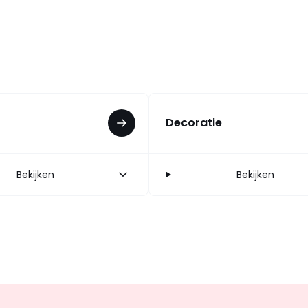
Decoratie
Bekijken
Bekijken
Op