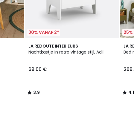
30% VANAF 2*
25% 
3.9
4.1
LA REDOUTE INTERIEURS
LA R
/ 5
/ 5
Nachtkastje in retro vintage stijl, Adil
Bed m
69.00 €
269
3.9
4.1
/
/
5
5