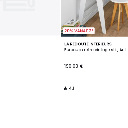
20% VANAF 2*
4.1
LA REDOUTE INTERIEURS
/ 5
Bureau in retro vintage stijl, Adil
199.00
199.00 €
€.
4.1
/
5
Klaar
om
weer