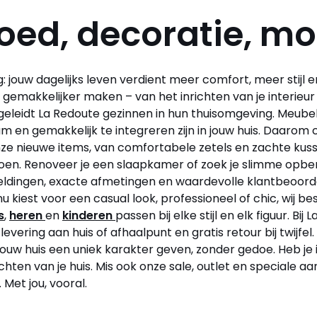
oed, decoratie, m
jouw dagelijks leven verdient meer comfort, meer stijl en
n gemakkelijker maken – van het inrichten van je interie
egeleidt La Redoute gezinnen in hun thuisomgeving. Meubel
aam en gemakkelijk te integreren zijn in jouw huis. Daaro
 onze nieuwe items, van comfortabele zetels en zachte k
zoen. Renoveer je een slaapkamer of zoek je slimme opbe
beeldingen, exacte afmetingen en waardevolle klantbeoor
nu kiest voor een casual look, professioneel of chic, wi
s
,
heren
en
kinderen
passen bij elke stijl en elk figuur. Bij
levering aan huis of afhaalpunt en gratis retour bij twi
 jouw huis een uniek karakter geven, zonder gedoe. Heb je i
ten van je huis. Mis ook onze sale, outlet en speciale aa
 Met jou, vooral.