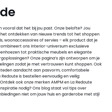
ode
 vooral dat het bij jou past. Onze belofte? Jou
ur het ontdekken van nieuwe trends tot het shoppen
s, woonaccessoires of servies – elk product dat je
m combineert ons Interior-universum exclusieve
ussenhoezen tot praktische meubels en elegante
rgoplossingen? Onze pagina’s zijn ontworpen om je
delingen zodat je met vertrouwen kunt shoppen. Ook
j besteden aandacht aan pasvorm, comfortabele
 La Redoute is bestellen eenvoudig en veilig:
jfel. Ontdek ook onze merken AMPM en La Redoute
nspiratie nodig? Ons blog staat vol tips over
nbiedingen niet om jouw huis en garderobe met stijl