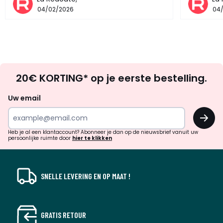
04/02/2026
04
Op
20€ KORTING* op je eerste bestelling.
zoek
naar
Uw email
inspiratie
OK
en
!
verrassingen?
Heb je al een klantaccount? Abonneer je dan op de nieuwsbrief vanuit uw
persoonlijke ruimte door
hier te klikken
SNELLE LEVERING EN OP MAAT !
GRATIS RETOUR