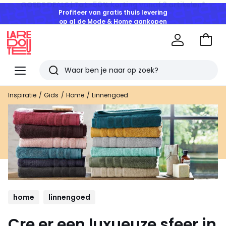
Profiteer van gratis thuis levering
op al de Mode & Home aankopen
Naar
het
La
winke
Redoute
Menu
Zoeken
Laatst
Inspiratie
Gids
Home
Linnengoed
bekeken
artikelen
home
linnengoed
Cre er een luxueuze sfeer in