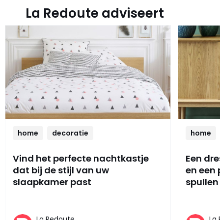
La Redoute adviseert
home
decoratie
home
Vind het perfecte nachtkastje
Een dre
dat bij de stijl van uw
en een
slaapkamer past
spullen
La Redoute,
La