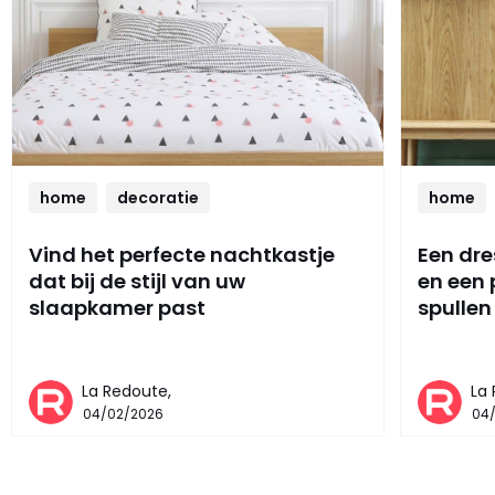
home
decoratie
home
Vind het perfecte nachtkastje
Een dre
dat bij de stijl van uw
en een
slaapkamer past
spullen
La Redoute,
La
04/02/2026
04