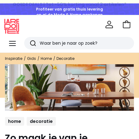
Profiteer van gratis thuis levering
op al de Mode & Home aankopen
Naar
het
La
winke
Redoute
Menu
Zoeken
Laatst
Inspiratie
Gids
Home
Decoratie
bekeken
artikelen
home
decoratie
Zo maak je van je