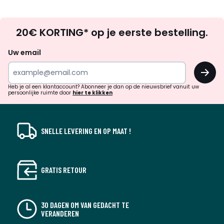
Op
20€ KORTING* op je eerste bestelling.
zoek
naar
Uw email
inspiratie
OK
en
!
verrassingen?
Heb je al een klantaccount? Abonneer je dan op de nieuwsbrief vanuit uw
persoonlijke ruimte door
hier te klikken
SNELLE LEVERING EN OP MAAT !
GRATIS RETOUR
30 DAGEN OM VAN GEDACHT TE
VERANDEREN