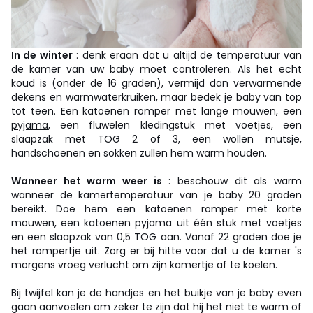
In de winter
: denk eraan dat u altijd de temperatuur van
de kamer van uw baby moet controleren. Als het echt
koud is (onder de 16 graden), vermijd dan verwarmende
dekens en warmwaterkruiken, maar bedek je baby van top
tot teen. Een katoenen romper met lange mouwen, een
pyjama
, een fluwelen kledingstuk met voetjes, een
slaapzak met TOG 2 of 3, een wollen mutsje,
handschoenen en sokken zullen hem warm houden.
Wanneer het warm weer is
: beschouw dit als warm
wanneer de kamertemperatuur van je baby 20 graden
bereikt. Doe hem een katoenen romper met korte
mouwen, een katoenen pyjama uit één stuk met voetjes
en een slaapzak van 0,5 TOG aan. Vanaf 22 graden doe je
het rompertje uit. Zorg er bij hitte voor dat u de kamer 's
morgens vroeg verlucht om zijn kamertje af te koelen.
Bij twijfel kan je de handjes en het buikje van je baby even
gaan aanvoelen om zeker te zijn dat hij het niet te warm of