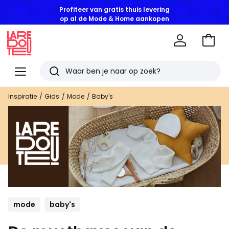
op al de Mode & Home aankopen
Naar
het
La
winke
Redoute
Menu
Zoeken
Laatst
Inspiratie
Gids
Mode
Baby's
bekeken
artikelen
mode
baby's