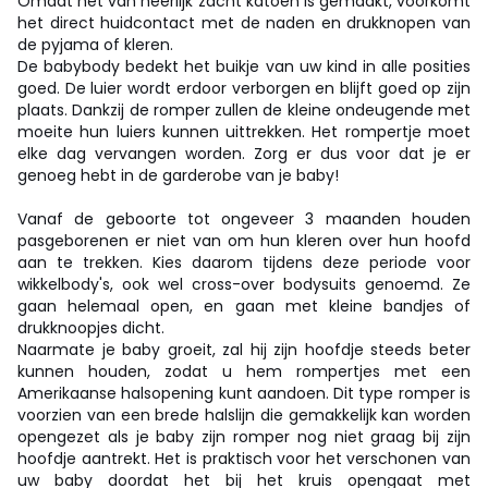
Omdat het van heerlijk zacht katoen is gemaakt, voorkomt
het direct huidcontact met de naden en drukknopen van
de pyjama of kleren.
De babybody bedekt het buikje van uw kind in alle posities
goed. De luier wordt erdoor verborgen en blijft goed op zijn
plaats. Dankzij de romper zullen de kleine ondeugende met
moeite hun luiers kunnen uittrekken. Het rompertje moet
elke dag vervangen worden. Zorg er dus voor dat je er
genoeg hebt in de garderobe van je baby!
Vanaf de geboorte tot ongeveer 3 maanden houden
pasgeborenen er niet van om hun kleren over hun hoofd
aan te trekken. Kies daarom tijdens deze periode voor
wikkelbody's, ook wel cross-over bodysuits genoemd. Ze
gaan helemaal open, en gaan met kleine bandjes of
drukknoopjes dicht.
Naarmate je baby groeit, zal hij zijn hoofdje steeds beter
kunnen houden, zodat u hem rompertjes met een
Amerikaanse halsopening kunt aandoen. Dit type romper is
voorzien van een brede halslijn die gemakkelijk kan worden
opengezet als je baby zijn romper nog niet graag bij zijn
hoofdje aantrekt. Het is praktisch voor het verschonen van
uw baby doordat het bij het kruis opengaat met