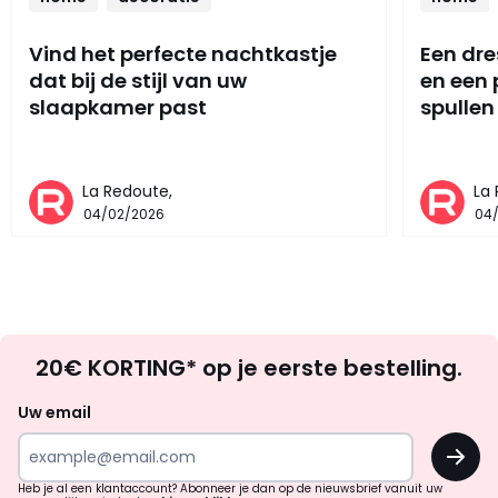
Vind het perfecte nachtkastje
Een dre
dat bij de stijl van uw
en een
slaapkamer past
spullen
La Redoute,
La
04/02/2026
04
Op
20€ KORTING* op je eerste bestelling.
zoek
naar
Uw email
inspiratie
OK
en
!
verrassingen?
Heb je al een klantaccount? Abonneer je dan op de nieuwsbrief vanuit uw