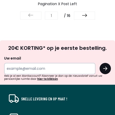
Pagination X Post Left
/ 16
Op
20€ KORTING* op je eerste bestelling.
zoek
naar
Uw email
inspiratie
OK
en
!
verrassingen?
Heb je al een klantaccount? Abonneer je dan op de nieuwsbrief vanuit uw
persoonlijke ruimte door
hier te klikken
SNELLE LEVERING EN OP MAAT !