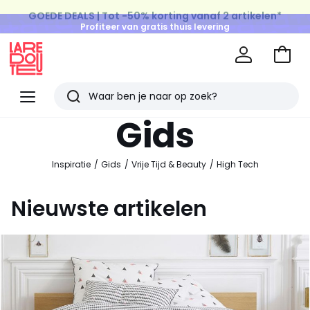
GOEDE DEALS | Tot -50% korting vanaf 2 artikelen*
Profiteer van gratis thuis levering
op al de Mode & Home aankopen
Naar
het
La
winke
Redoute
Menu
Zoeken
Laatst
Gids
bekeken
artikelen
Inspiratie
Gids
Vrije Tijd & Beauty
High Tech
Nieuwste artikelen