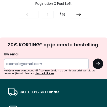
Pagination X Post Left
/ 16
Op
20€ KORTING* op je eerste bestelling.
zoek
naar
Uw email
inspiratie
OK
en
!
verrassingen?
Heb je al een klantaccount? Abonneer je dan op de nieuwsbrief vanuit uw
persoonlijke ruimte door
hier te klikken
SNELLE LEVERING EN OP MAAT !