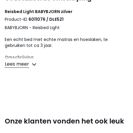
Reisbed Light
BABYBJORN
zilver
Product-ID
6011076 / DLE521
BABYBJORN - Reisbed Light
Een echt bed met echte matras en hoeslaken, te
gebruiken tot ca 3 jaar.
Omschrijving
• Gemonteerd en gedemonteerd in 2 minuten
Lees meer
• Gemakkelijk transport in zijn transporttas
• Machinewas op 40°
• Afhoesbare matras, machinewas op 60 °
• Stof van het bed 100 % polyester
• Matrashoes: 70% polyester, 30% katoen
• Matras : polyetherschuim
• Comform aan de veiligheidsnormen EN 716
Afmetingen
Onze klanten vonden het ook leuk
• Slaapzone 60 x 105 x 4 cm
• Opengeplooid 82 x 112 x 64 cm