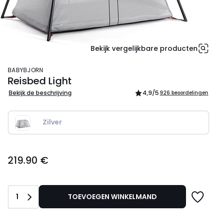
Bekijk vergelijkbare producten
BABYBJORN
Reisbed Light
Bekijk de beschrijving
4,9
/5
926 beoordelingen
Zilver
219.90
219.90 €
€.
Aantal
1
TOEVOEGEN WINKELMAND