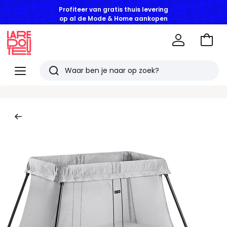
Profiteer van gratis thuis levering
op al de Mode & Home aankopen
Naar
het
La
winke
Redoute
Menu
Zoeken
Laatst
bekeken
artikelen