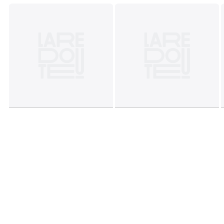
• Geplooid: 49 x 60 x 14 cm
Afmetingen en gewicht van de pakketten
1 pakket
• B62 x H20 x D51 cm, 6,72 kg
Kleuren
Zilver
Maten
één maat