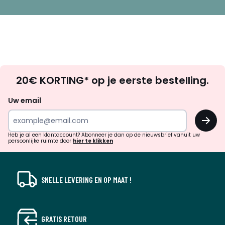
Op
20€ KORTING* op je eerste bestelling.
zoek
naar
Uw email
inspiratie
OK
en
!
verrassingen?
Heb je al een klantaccount? Abonneer je dan op de nieuwsbrief vanuit uw
persoonlijke ruimte door
hier te klikken
SNELLE LEVERING EN OP MAAT !
GRATIS RETOUR