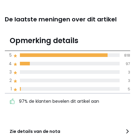
De laatste meningen over dit artikel
4.9
Opmerking details
926 mening(en)
gemiddelde bereikt
5
818
door alle landen
4
97
3
3
100% gecertificeerde beoordelingen,
La Redoute zet zich in
2
3
97% de klanten bevelen
5
818
1
5
dit artikel aan
4
97
97% de klanten bevelen dit artikel aan
3
3
2
3
1
5
Zie details van de nota