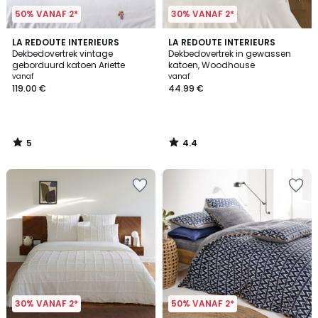
50% VANAF 2*
30% VANAF 2*
5
4.4
LA REDOUTE INTERIEURS
LA REDOUTE INTERIEURS
/
/ 5
Dekbedovertrek vintage
Dekbedovertrek in gewassen
5
geborduurd katoen Ariette
katoen, Woodhouse
vanaf
vanaf
119.00 €
44.99 €
5
4.4
/
/
5
5
30% VANAF 2*
50% VANAF 2*