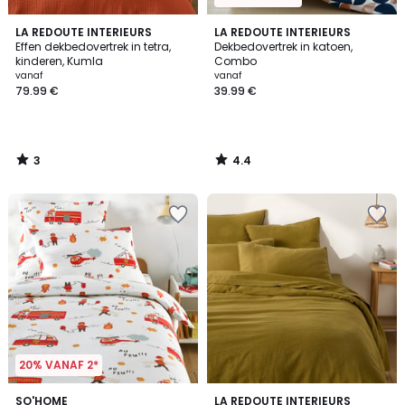
3
4.4
LA REDOUTE INTERIEURS
LA REDOUTE INTERIEURS
/
/ 5
Effen dekbedovertrek in tetra,
Dekbedovertrek in katoen,
5
kinderen, Kumla
Combo
vanaf
vanaf
79.99 €
39.99 €
3
4.4
/
/
5
5
20% VANAF 2*
4.5
SO'HOME
LA REDOUTE INTERIEURS