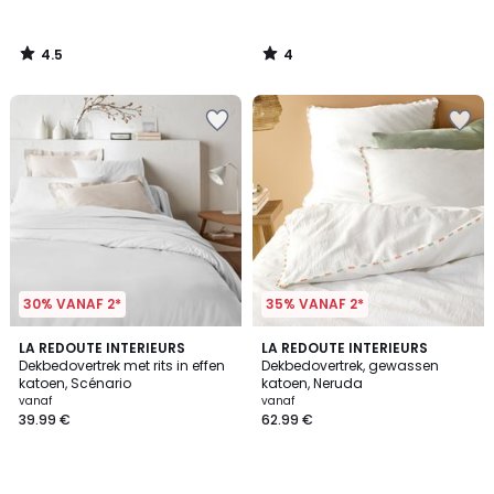
4.5
4
/
/
5
5
30% VANAF 2*
35% VANAF 2*
4
4.4
22
LA REDOUTE INTERIEURS
LA REDOUTE INTERIEURS
/
/ 5
Dekbedovertrek met rits in effen
Dekbedovertrek, gewassen
Kleuren
5
katoen, Scénario
katoen, Neruda
vanaf
vanaf
39.99 €
62.99 €