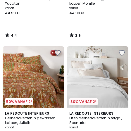
Yucatan
katoen Monille
vanaf
vanaf
44.99 €
44.99 €
4.4
3.9
/
/
5
5
50% VANAF 2*
30% VANAF 2*
4
LA REDOUTE INTERIEURS
15
LA REDOUTE INTERIEURS
/
Dekbedovertrek in gewassen
Effen dekbedovertrek in tergal,
Kleuren
5
katoen, Juliette
Scenario
vanaf
vanaf