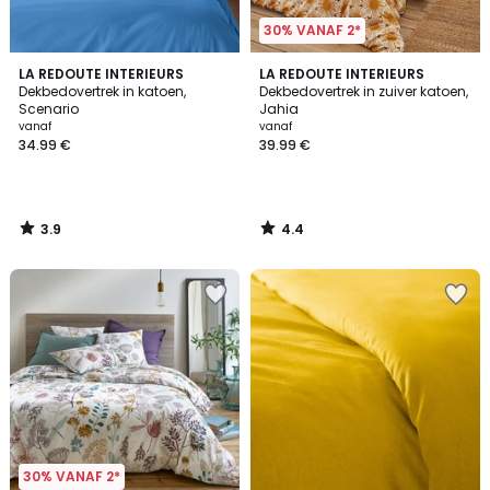
30% VANAF 2*
3.9
4.4
LA REDOUTE INTERIEURS
LA REDOUTE INTERIEURS
/ 5
/ 5
Dekbedovertrek in katoen,
Dekbedovertrek in zuiver katoen,
Scenario
Jahia
vanaf
vanaf
34.99 €
39.99 €
3.9
4.4
/
/
5
5
30% VANAF 2*