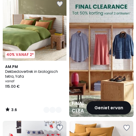
CLEARANCE
40% VANAF 2*
3.6
20
AM.PM
/ 5
Dekbedovertrek in biologisch
Kleuren
tetra, Yafa
vanaf
115.00 €
FINAL
Geniet ervan
3.6
CLEARANCE
/
5