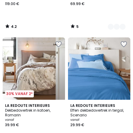
119.00 €
69.99 €
4.2
5
/
/
5
5
30% VANAF 2*
4.5
4
LA REDOUTE INTERIEURS
LA REDOUTE INTERIEURS
/ 5
/
Dekbedovertrek in katoen,
Effen dekbedovertrek in tergal,
5
Romarin
Scenario
vanaf
vanaf
39.99 €
29.99 €