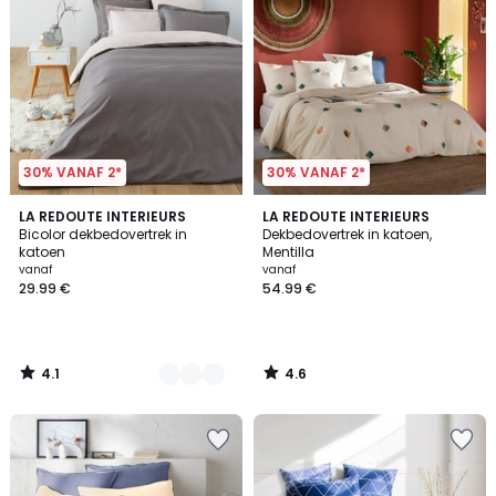
30% VANAF 2*
30% VANAF 2*
4.1
4.6
5
LA REDOUTE INTERIEURS
LA REDOUTE INTERIEURS
/ 5
/ 5
Bicolor dekbedovertrek in
Dekbedovertrek in katoen,
Kleuren
katoen
Mentilla
vanaf
vanaf
29.99 €
54.99 €
4.1
4.6
/
/
5
5