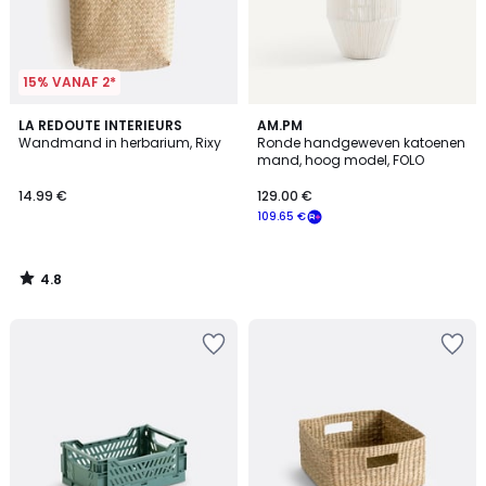
15% VANAF 2*
4.8
LA REDOUTE INTERIEURS
AM.PM
/ 5
Wandmand in herbarium, Rixy
Ronde handgeweven katoenen
mand, hoog model, FOLO
14.99 €
129.00 €
109.65 €
4.8
/
5