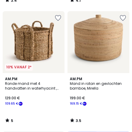
3.4
4.1
/
/
5
5
10% VANAF 2*
5
3.5
AM.PM
AM.PM
/
/ 5
Ronde mand met 4
Mand in rotan en gevlochten
5
handvatten in waterhyacint ,
bamboe, Mirella
Tima
129.00 €
199.00 €
109.65 €
169.15 €
5
3.5
/
/
5
5