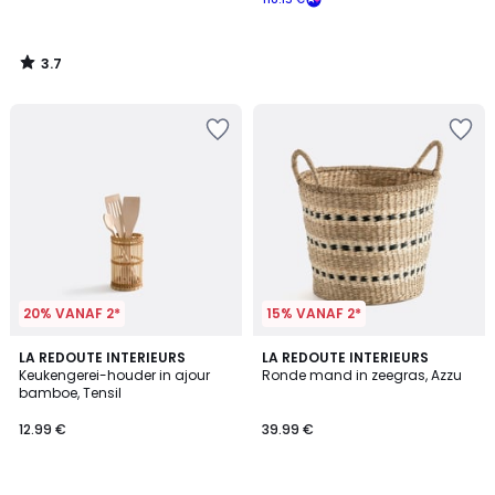
3.7
/
5
20% VANAF 2*
15% VANAF 2*
4.7
4.7
LA REDOUTE INTERIEURS
LA REDOUTE INTERIEURS
/ 5
/ 5
Keukengerei-houder in ajour
Ronde mand in zeegras, Azzu
bamboe, Tensil
12.99 €
39.99 €