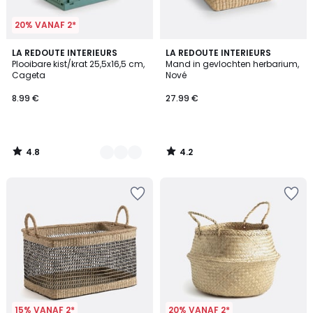
20% VANAF 2*
4.8
4.2
3
LA REDOUTE INTERIEURS
LA REDOUTE INTERIEURS
/ 5
/ 5
Plooibare kist/krat 25,5x16,5 cm,
Mand in gevlochten herbarium,
Kleuren
Cageta
Nové
8.99 €
27.99 €
4.8
4.2
/
/
5
5
15% VANAF 2*
20% VANAF 2*