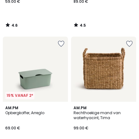
59.00 €
89.00 €
4.6
4.5
/
/
5
5
15% VANAF 2*
3.9
5
5
AM.PM
AM.PM
/ 5
/
Opbergkoffer, Arreglo
Rechthoekige mand van
Kleuren
5
waterhyacint, Tima
69.00 €
99.00 €