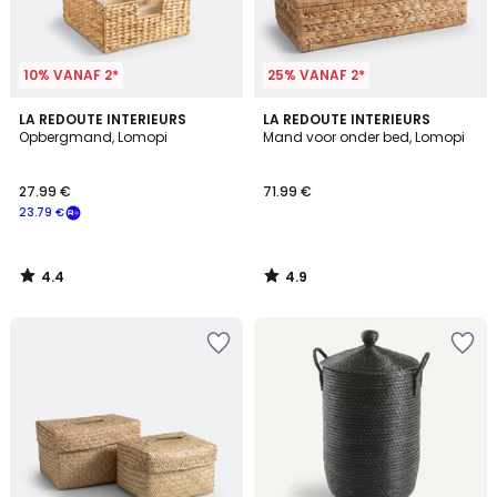
10% VANAF 2*
25% VANAF 2*
4.4
4.9
LA REDOUTE INTERIEURS
LA REDOUTE INTERIEURS
/ 5
/ 5
Opbergmand, Lomopi
Mand voor onder bed, Lomopi
27.99 €
71.99 €
23.79 €
4.4
4.9
/
/
5
5