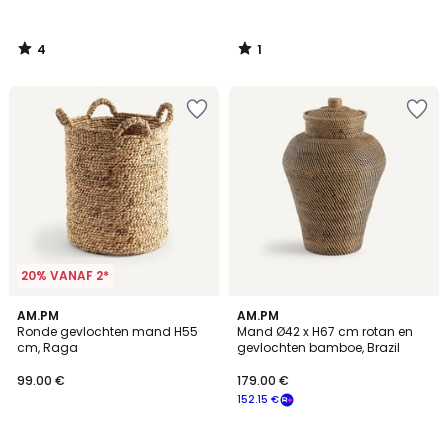
4
1
/
/
5
5
20% VANAF 2*
4.6
4.6
AM.PM
AM.PM
/ 5
/ 5
Ronde gevlochten mand H55
Mand Ø42 x H67 cm rotan en
cm, Raga
gevlochten bamboe, Brazil
99.00 €
179.00 €
152.15 €