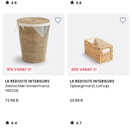
4.6
4.6
/
/
5
5
15% VANAF 2*
20% VANAF 2*
4.4
4.7
LA REDOUTE INTERIEURS
LA REDOUTE INTERIEURS
/ 5
/ 5
Gevlochten linnenmand,
Opbergmand, Lomopi
TRESSIE
72.99 €
23.99 €
4.4
4.7
/
/
5
5