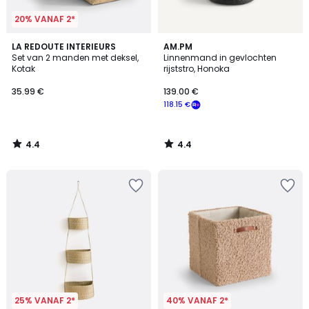
20% VANAF 2*
4.4
4.4
LA REDOUTE INTERIEURS
AM.PM
/ 5
/ 5
Set van 2 manden met deksel,
Linnenmand in gevlochten
Kotak
rijststro, Honoka
35.99 €
139.00 €
118.15 €
4.4
4.4
/
/
5
5
25% VANAF 2*
40% VANAF 2*