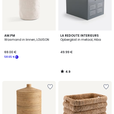
4.9
AM.PM
LA REDOUTE INTERIEURS
/ 5
Wasmand in linnen, LOUISON
Opbergkist in metaal, Hiba
69.00 €
49.99 €
58.65 €
4.9
/
5