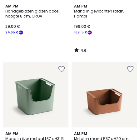
4.6
AM.PM
AM.PM
/ 5
Handgeblazen glazen doos,
Mand in gevlochten rotan,
hoogte 8 cm, OROA
Hampi
29.00 €
199.00 €
24.65 €
169.15 €
4.6
/
5
4.3
4.5
5
AM.PM
4
AM.PM
/ 5
/ 5
Mand in ijzer metaal L37 x H31,5
Metalen mand B37 x H20 cm,