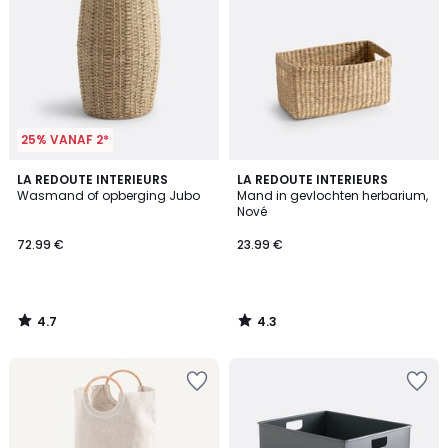
25% VANAF 2*
4.7
4.3
LA REDOUTE INTERIEURS
LA REDOUTE INTERIEURS
/ 5
/ 5
Wasmand of opberging Jubo
Mand in gevlochten herbarium,
Nové
72.99 €
23.99 €
4.7
4.3
/
/
5
5