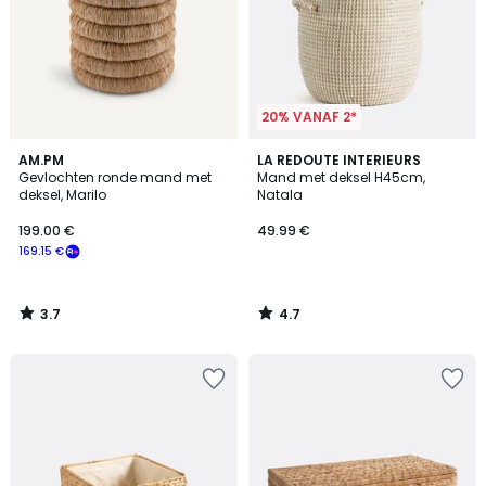
20% VANAF 2*
3.7
4.7
AM.PM
LA REDOUTE INTERIEURS
/ 5
/ 5
Gevlochten ronde mand met
Mand met deksel H45cm,
deksel, Marilo
Natala
199.00 €
49.99 €
169.15 €
3.7
4.7
/
/
5
5