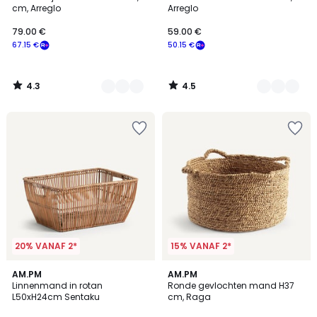
Kleuren
Kleuren
cm, Arreglo
Arreglo
79.00 €
59.00 €
67.15 €
50.15 €
4.3
4.5
/
/
5
5
20% VANAF 2*
15% VANAF 2*
4.6
4.5
AM.PM
AM.PM
/ 5
/ 5
Linnenmand in rotan
Ronde gevlochten mand H37
L50xH24cm Sentaku
cm, Raga