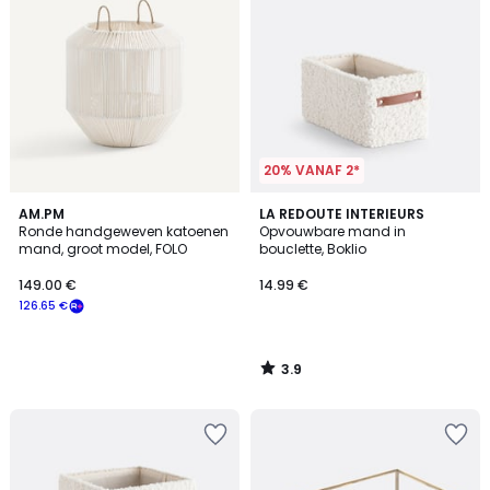
20% VANAF 2*
3.9
AM.PM
LA REDOUTE INTERIEURS
/ 5
Ronde handgeweven katoenen
Opvouwbare mand in
mand, groot model, FOLO
bouclette, Boklio
149.00 €
14.99 €
126.65 €
3.9
/
5