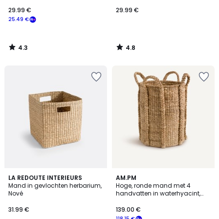
29.99 €
29.99 €
25.49 €
4.3
4.8
/
/
5
5
3.7
LA REDOUTE INTERIEURS
AM.PM
/ 5
Mand in gevlochten herbarium,
Hoge, ronde mand met 4
Nové
handvatten in waterhyacint,
Tima
31.99 €
139.00 €
118.15 €