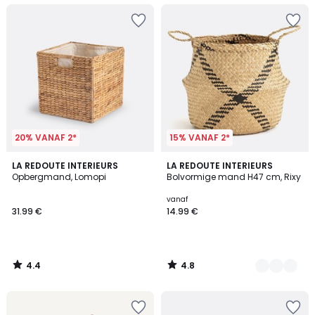
20% VANAF 2*
15% VANAF 2*
4.4
4.8
LA REDOUTE INTERIEURS
2
LA REDOUTE INTERIEURS
/ 5
/ 5
Opbergmand, Lomopi
Bolvormige mand H47 cm, Rixy
Kleuren
vanaf
31.99 €
14.99 €
4.4
4.8
/
/
5
5