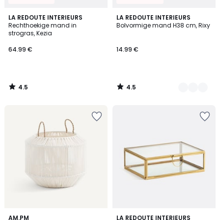
4.5
4.5
LA REDOUTE INTERIEURS
2
LA REDOUTE INTERIEURS
/ 5
/ 5
Rechthoekige mand in
Bolvormige mand H38 cm, Rixy
Kleuren
strogras, Kezia
64.99 €
14.99 €
4.5
4.5
/
/
5
5
5
4.7
AM.PM
LA REDOUTE INTERIEURS