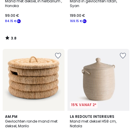
/ 5
Mand met deksel, in herbarium ,
Mand in gevlochten rotan,
Honoka
Syan
99.00 €
199.00 €
84.15 €
169.15 €
3.8
/
5
15% VANAF 2*
3.7
4.9
AM.PM
LA REDOUTE INTERIEURS
/ 5
/ 5
Gevlochten ronde mand met
Mand met deksel H58 cm,
deksel, Marilo
Natala