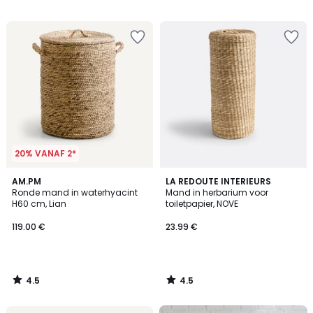
voor
/
/
5
5
ons
programma
om
in
plaats
daarvan
te
betalen
50.15
€.
20% VANAF 2*
4.5
4.5
AM.PM
LA REDOUTE INTERIEURS
/ 5
/ 5
Ronde mand in waterhyacint
Mand in herbarium voor
H60 cm, Lian
toiletpapier, NOVE
119.00 €
23.99 €
4.5
4.5
/
/
5
5
FINAL