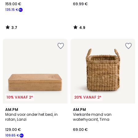
159.00 €
69.99 €
135.15 €
3.7
4.9
/
/
5
5
10% VANAF 2*
20% VANAF 2*
4
1
AM.PM
AM.PM
/
/
Mand voor onder het bed, in
Vierkante mand van
5
5
rotan, Lanzi
waterhyacint, Tima
129.00 €
69.00 €
109.65 €