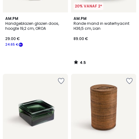
20% VANAF 2*
4.5
AM.PM
AM.PM
/ 5
Handgeblazen glazen doos,
Ronde mand in waterhyacint
hoogte 19,2 cm, OROA
H36,5 cm, Lian
29.00 €
89.00 €
24.65 €
4.5
/
5