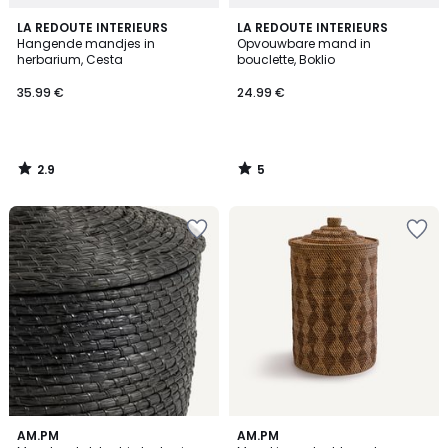
2.9
5
LA REDOUTE INTERIEURS
LA REDOUTE INTERIEURS
/ 5
/
Hangende mandjes in
Opvouwbare mand in
5
herbarium, Cesta
bouclette, Boklio
35.99 €
24.99 €
2.9
5
/
/
5
5
3.8
AM.PM
AM.PM