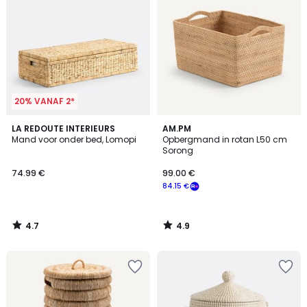
20% VANAF 2*
4.7
4.9
LA REDOUTE INTERIEURS
AM.PM
/ 5
/ 5
Mand voor onder bed, Lomopi
Opbergmand in rotan L50 cm
Sorong
74.99 €
99.00 €
84.15 €
4.7
4.9
/
/
5
5