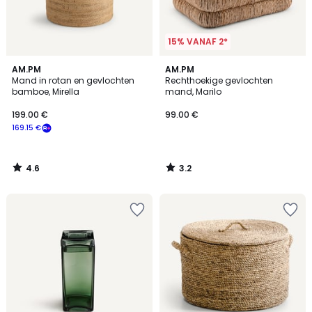
15% VANAF 2*
4.6
3.2
AM.PM
AM.PM
/ 5
/ 5
Mand in rotan en gevlochten
Rechthoekige gevlochten
bamboe, Mirella
mand, Marilo
199.00 €
99.00 €
169.15 €
4.6
3.2
/
/
5
5