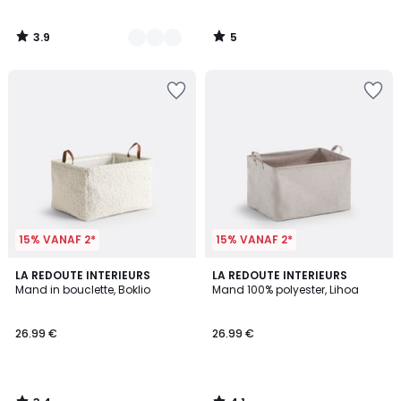
3.9
5
/
/
5
5
15% VANAF 2*
15% VANAF 2*
3.4
4.1
LA REDOUTE INTERIEURS
LA REDOUTE INTERIEURS
/ 5
/ 5
Mand in bouclette, Boklio
Mand 100% polyester, Lihoa
26.99 €
26.99 €