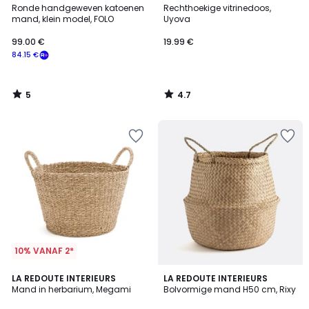
/
/ 5
Ronde handgeweven katoenen
Rechthoekige vitrinedoos,
5
mand, klein model, FOLO
Uyova
99.00 €
19.99 €
84.15 €
5
4.7
/
/
5
5
10% VANAF 2*
4.3
4.8
LA REDOUTE INTERIEURS
LA REDOUTE INTERIEURS
/ 5
/ 5
Mand in herbarium, Megami
Bolvormige mand H50 cm, Rixy