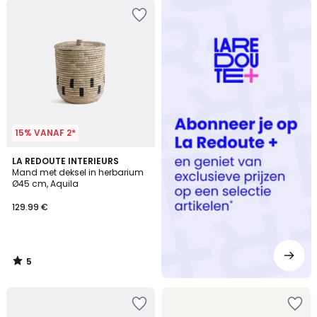
Redoute
+
15% VANAF 2*
5
LA REDOUTE INTERIEURS
/
Mand met deksel in herbarium
5
Ø45 cm, Aquila
129.99 €
5
/
5