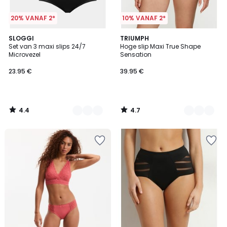
20% VANAF 2*
10% VANAF 2*
4.4
4.7
2
SLOGGI
3
TRIUMPH
/ 5
/ 5
Set van 3 maxi slips 24/7
Hoge slip Maxi True Shape
Kleuren
Kleuren
Microvezel
Sensation
23.95 €
39.95 €
4.4
4.7
/
/
5
5