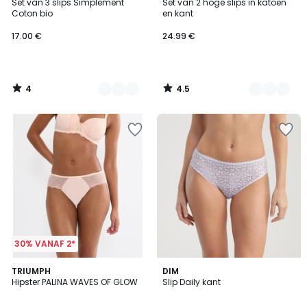
/
/ 5
Set van 3 slips Simplement
Set van 2 hoge slips in katoen
Kleuren
Kleuren
5
Coton bio
en kant
17.00 €
24.99 €
4
4.5
/
/
5
5
30% VANAF 2*
4.6
TRIUMPH
4
DIM
/ 5
Hipster PALINA WAVES OF GLOW
Slip Daily kant
Kleuren