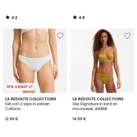
4.3
4.8
/
/
5
5
15% VANAF 2*
4.6
4.8
3
LA REDOUTE COLLECTIONS
LA REDOUTE COLLECTIONS
/ 5
/ 5
Set van 2 slips in katoen
Slip Signature in kant en
Kleuren
Cottone
microvezel, JEANNE
12.99 €
14.99 €