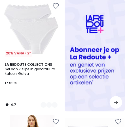
Redoute
+
20% VANAF 2*
4.7
4
LA REDOUTE COLLECTIONS
/ 5
Set van 2 slips in geborduurd
Kleuren
katoen, Galya
17.99 €
4.7
/
5