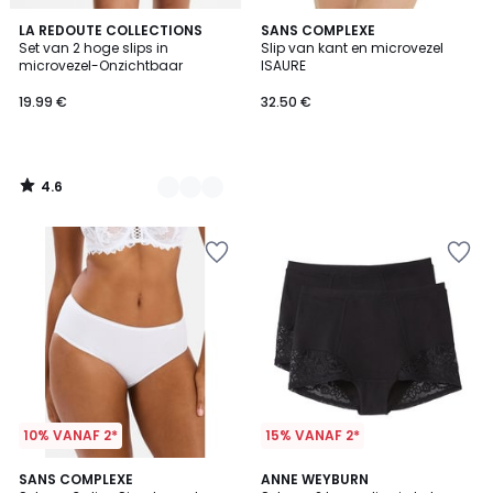
4.6
3
LA REDOUTE COLLECTIONS
SANS COMPLEXE
/ 5
Set van 2 hoge slips in
Slip van kant en microvezel
Kleuren
microvezel-Onzichtbaar
ISAURE
19.99 €
32.50 €
4.6
/
5
10% VANAF 2*
15% VANAF 2*
4
4.5
4
SANS COMPLEXE
2
ANNE WEYBURN