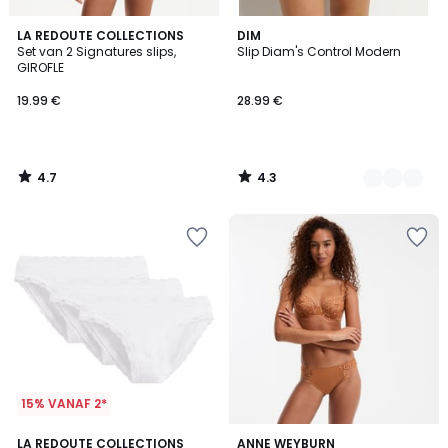
4.7
4.3
LA REDOUTE COLLECTIONS
2
DIM
/ 5
/ 5
Set van 2 Signatures slips,
Slip Diam's Control Modern
Kleuren
GIROFLE
19.99 €
28.99 €
4.7
4.3
/
/
5
5
15% VANAF 2*
3.5
4.3
3
LA REDOUTE COLLECTIONS
ANNE WEYBURN