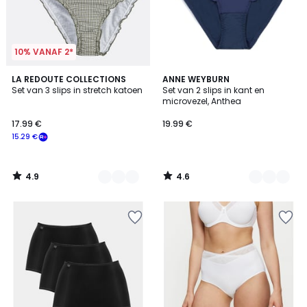
10% VANAF 2*
4.9
4.6
2
LA REDOUTE COLLECTIONS
2
ANNE WEYBURN
/ 5
/ 5
Set van 3 slips in stretch katoen
Set van 2 slips in kant en
Kleuren
Kleuren
microvezel, Anthea
17.99 €
19.99 €
15.29 €
4.9
4.6
/
/
5
5