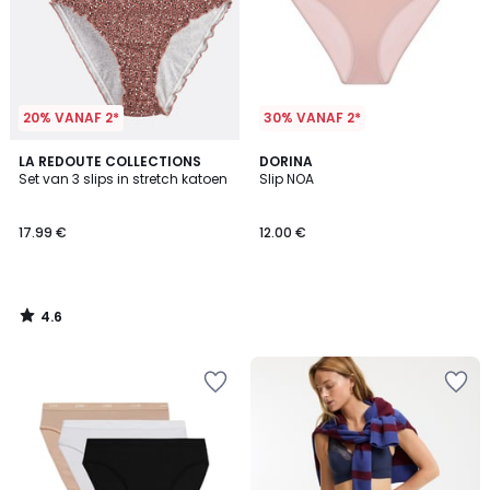
20% VANAF 2*
30% VANAF 2*
4.6
LA REDOUTE COLLECTIONS
DORINA
/ 5
Set van 3 slips in stretch katoen
Slip NOA
17.99 €
12.00 €
4.6
/
5