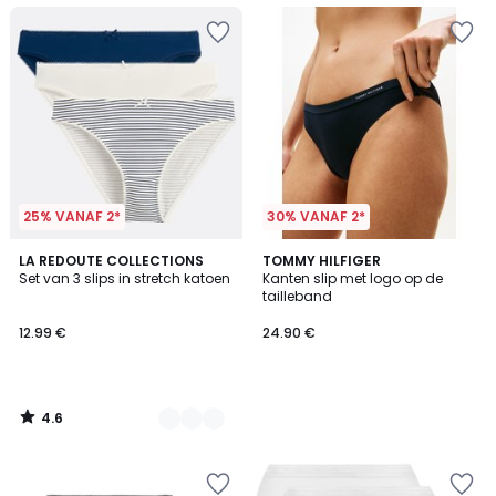
25% VANAF 2*
30% VANAF 2*
4.6
2
LA REDOUTE COLLECTIONS
TOMMY HILFIGER
/ 5
Set van 3 slips in stretch katoen
Kanten slip met logo op de
Kleuren
tailleband
12.99 €
24.90 €
4.6
/
5