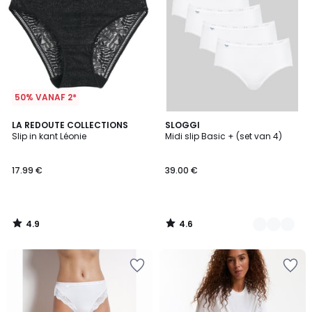
50% VANAF 2*
4.9
4.6
LA REDOUTE COLLECTIONS
3
SLOGGI
/ 5
/ 5
Slip in kant Léonie
Midi slip Basic + (set van 4)
Kleuren
17.99 €
39.00 €
4.9
4.6
/
/
5
5