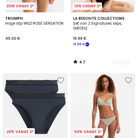
30% VANAF 2*
10% VANAF 2*
4.7
TRIUMPH
3
LA REDOUTE COLLECTIONS
/ 5
Hoge slip WILD ROSE SENSATION
Set van 2 Signatures slips,
Kleuren
GIROFLE
45.00 €
19.99 €
16.99 €
4.7
/
5
20% VANAF 2*
50% VANAF 2*