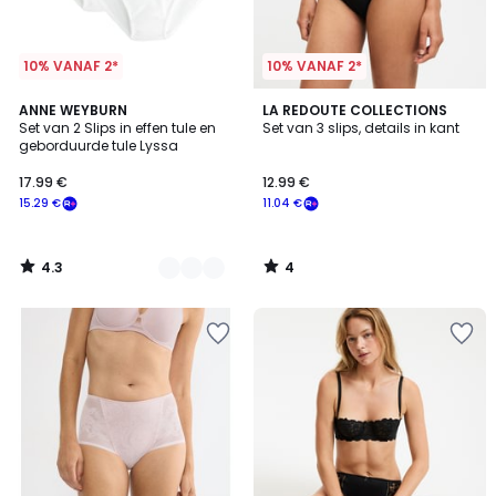
10% VANAF 2*
10% VANAF 2*
4.3
4
5
ANNE WEYBURN
LA REDOUTE COLLECTIONS
/ 5
/
Set van 2 Slips in effen tule en
Set van 3 slips, details in kant
Kleuren
5
geborduurde tule Lyssa
17.99 €
12.99 €
15.29 €
11.04 €
4.3
4
/
/
5
5