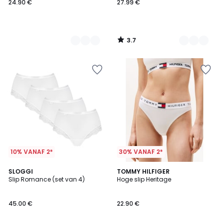
24.90 €
27.99 €
3.7
/
5
10% VANAF 2*
30% VANAF 2*
4.6
5
2
SLOGGI
3
TOMMY HILFIGER
/ 5
/
Slip Romance (set van 4)
Hoge slip Heritage
Kleuren
Kleuren
5
45.00 €
22.90 €