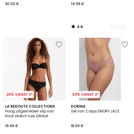
30.00 €
14.99 €
4.6
/
5
20% VANAF 2*
30% VANAF 2*
LA REDOUTE COLLECTIONS
DORINA
Hoog uitgesneden slip van
Set van 2 slips EMORY LACE
flock stretch tule, DAHLIA
19.99 €
18.00 €