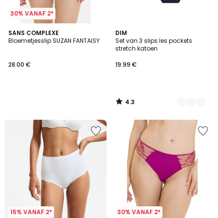
30% VANAF 2*
4.3
SANS COMPLEXE
5
DIM
/ 5
Bloemetjesslip SUZAN FANTAISY
Set van 3 slips les pockets
Kleuren
stretch katoen
28.00 €
19.99 €
4.3
/
5
15% VANAF 2*
30% VANAF 2*