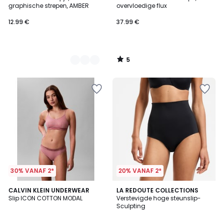
Kleuren
5
graphische strepen, AMBER
overvloedige flux
12.99 €
37.99 €
5
/
5
30% VANAF 2*
20% VANAF 2*
3.7
2
CALVIN KLEIN UNDERWEAR
2
LA REDOUTE COLLECTIONS
/ 5
Slip ICON COTTON MODAL
Verstevigde hoge steunslip-
Kleuren
Kleuren
Sculpting