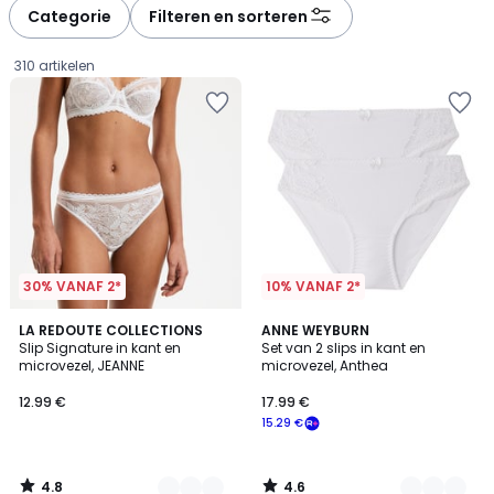
à
à
Categorie
Filteren en sorteren
gauche
droite
310 artikelen
30% VANAF 2*
10% VANAF 2*
4.8
4.6
5
LA REDOUTE COLLECTIONS
6
ANNE WEYBURN
/ 5
/ 5
Slip Signature in kant en
Set van 2 slips in kant en
Kleuren
Kleuren
microvezel, JEANNE
microvezel, Anthea
12.99
12.99 €
17.99 €
€.
15.29 €
4.8
4.6