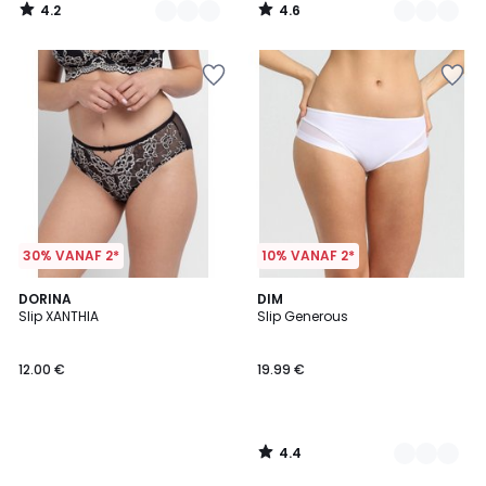
4.2
4.6
/
/
5
5
30% VANAF 2*
10% VANAF 2*
4.4
DORINA
7
DIM
/ 5
Slip XANTHIA
Slip Generous
Kleuren
12.00 €
19.99 €
4.4
/
5