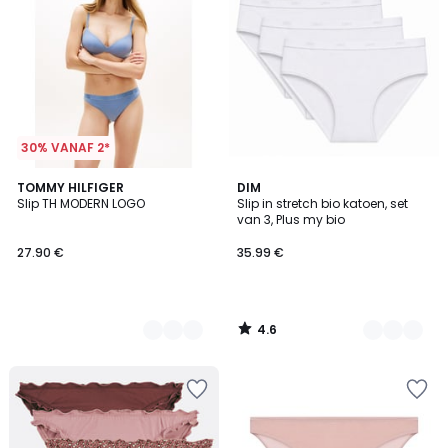
30% VANAF 2*
4.6
2
TOMMY HILFIGER
2
DIM
/ 5
Slip TH MODERN LOGO
Slip in stretch bio katoen, set
Kleuren
Kleuren
van 3, Plus my bio
27.90 €
35.99 €
4.6
/
5