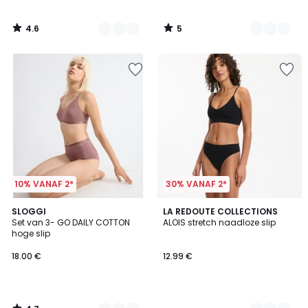
4.6
5
/
/
5
5
10% VANAF 2*
30% VANAF 2*
4.7
3
SLOGGI
3
LA REDOUTE COLLECTIONS
/ 5
Set van 3- GO DAILY COTTON
ALOIS stretch naadloze slip
Kleuren
Kleuren
hoge slip
18.00 €
12.99 €