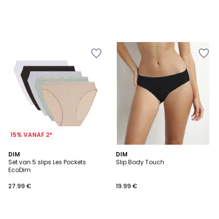
15% VANAF 2*
4.2
4.6
2
DIM
3
DIM
/ 5
/ 5
Set van 5 slips Les Pockets
Slip Body Touch
Kleuren
Kleuren
EcoDim
27.99 €
19.99 €