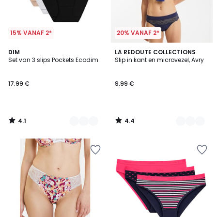
15% VANAF 2*
20% VANAF 2*
4.1
4.4
5
DIM
3
LA REDOUTE COLLECTIONS
/ 5
/ 5
Set van 3 slips Pockets Ecodim
Slip in kant en microvezel, Avry
Kleuren
Kleuren
17.99 €
9.99 €
4.1
4.4
/
/
5
5