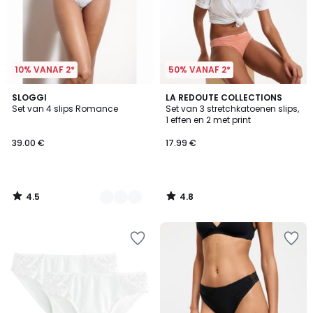
10% VANAF 2*
50% VANAF 2*
4.5
4.8
2
SLOGGI
LA REDOUTE COLLECTIONS
/ 5
/ 5
Set van 4 slips Romance
Set van 3 stretchkatoenen slips,
Kleuren
1 effen en 2 met print
39.00 €
17.99 €
4.5
4.8
/
/
5
5