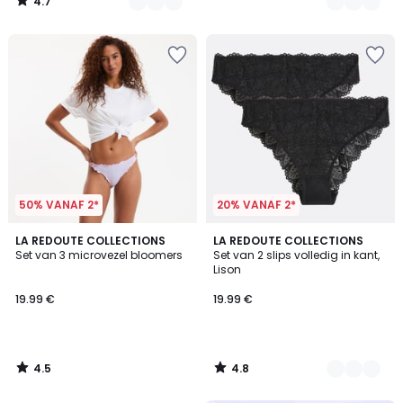
4.7
/
5
50% VANAF 2*
20% VANAF 2*
4.5
4.8
LA REDOUTE COLLECTIONS
4
LA REDOUTE COLLECTIONS
/ 5
/ 5
Set van 3 microvezel bloomers
Set van 2 slips volledig in kant,
Kleuren
Lison
19.99 €
19.99 €
4.5
4.8
/
/
5
5