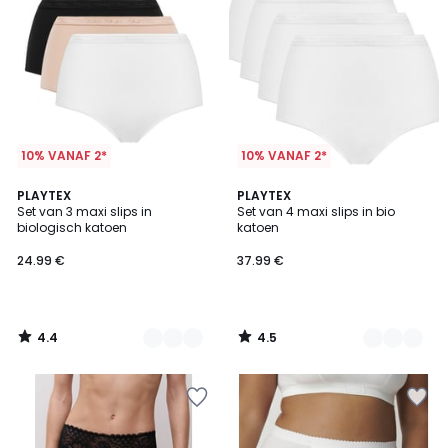
10% VANAF 2*
10% VANAF 2*
4.4
4.5
2
PLAYTEX
3
PLAYTEX
/ 5
/ 5
Set van 3 maxi slips in
Set van 4 maxi slips in bio
Kleuren
Kleuren
biologisch katoen
katoen
24.99 €
37.99 €
4.4
4.5
/
/
5
5