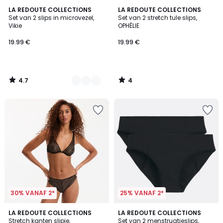
4.7
4
3
LA REDOUTE COLLECTIONS
LA REDOUTE COLLECTIONS
/ 5
/
Set van 2 slips in microvezel,
Set van 2 stretch tule slips,
Kleuren
5
Vikie
OPHÉLIE
19.99 €
19.99 €
4.7
4
/
/
5
5
30% VANAF 2*
25% VANAF 2*
5
2
LA REDOUTE COLLECTIONS
LA REDOUTE COLLECTIONS
/
Stretch kanten slipje,
Set van 2 menstruatieslips,