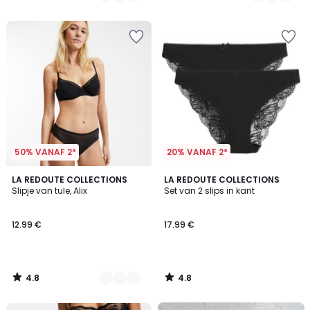
/
/
5
5
50% VANAF 2*
20% VANAF 2*
4.8
4.8
4
LA REDOUTE COLLECTIONS
LA REDOUTE COLLECTIONS
/ 5
/ 5
Slipje van tule, Alix
Set van 2 slips in kant
Kleuren
12.99 €
17.99 €
4.8
4.8
/
/
5
5
FINAL