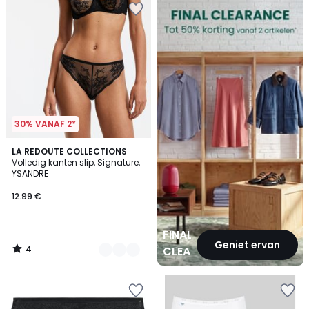
CLEARANCE
30% VANAF 2*
4
2
LA REDOUTE COLLECTIONS
/
Volledig kanten slip, Signature,
Kleuren
5
YSANDRE
12.99 €
FINAL
Geniet ervan
4
CLEARANCE
/
5