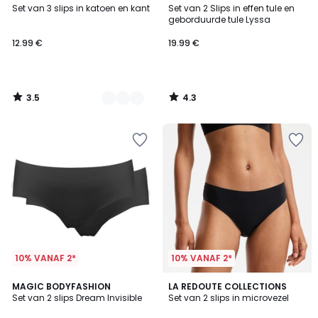
/ 5
/ 5
Set van 3 slips in katoen en kant
Set van 2 Slips in effen tule en
Kleuren
geborduurde tule Lyssa
12.99 €
19.99 €
3.5
4.3
/
/
5
5
10% VANAF 2*
10% VANAF 2*
4.2
2
MAGIC BODYFASHION
3
LA REDOUTE COLLECTIONS
/ 5
Set van 2 slips Dream Invisible
Set van 2 slips in microvezel
Kleuren
Kleuren