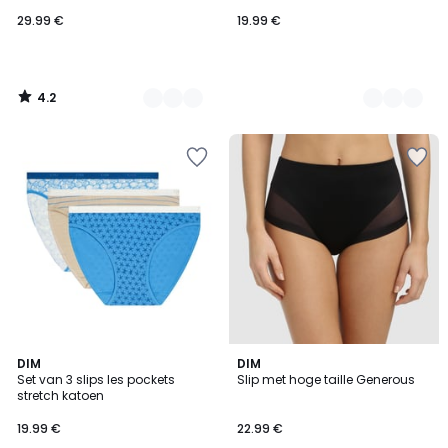
29.99 €
19.99 €
4.2
/
5
4.3
4.8
DIM
DIM
/ 5
/ 5
Set van 3 slips les pockets
Slip met hoge taille Generous
stretch katoen
19.99 €
22.99 €