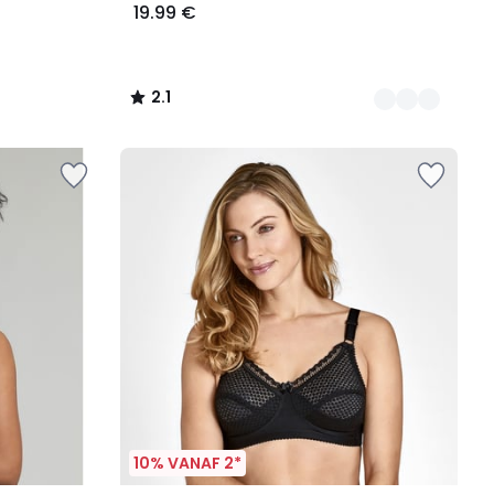
19.99 €
2.1
/
5
10% VANAF 2*