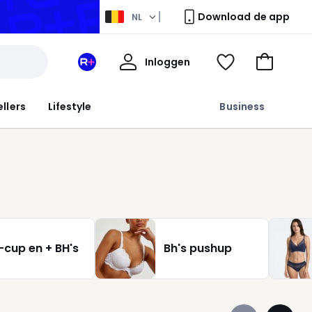
Download de app
NL
Mijn
Inloggen
Mijn
Kijk
Naar
profiel
La
mijn
het
Redoute
wishlist
winkelma
ellers
Lifestyle
Business
+
ruimte
-cup en + BH's
Bh's pushup