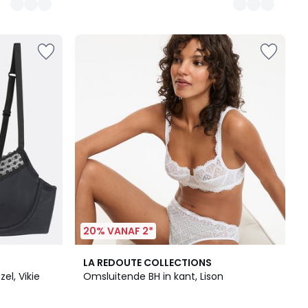
20% VANAF 2*
4
2.1
LA REDOUTE COLLECTIONS
Kleuren
/
l, Vikie
Omsluitende BH in kant, Lison
5