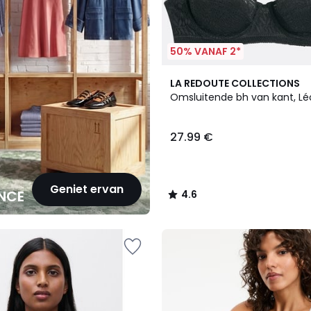
50% VANAF 2*
2
4.6
LA REDOUTE COLLECTIONS
Kleuren
/ 5
Omsluitende bh van kant, Lé
27.99 €
Geniet ervan
NCE
4.6
/
5