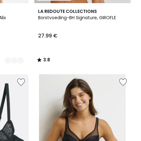
3.8
LA REDOUTE COLLECTIONS
/ 5
lix
Borstvoeding-BH Signature, GIROFLE
27.99 €
3.8
/
5