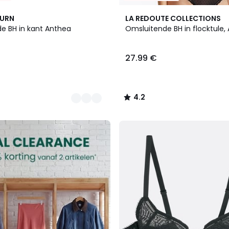
4
4.2
BURN
LA REDOUTE COLLECTIONS
Kleuren
/ 5
e BH in kant Anthea
Omsluitende BH in flocktule, A
27.99 €
4.2
/
5