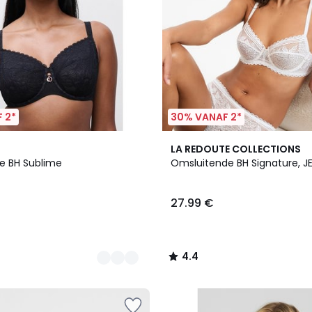
 2*
30% VANAF 2*
5
4.4
LA REDOUTE COLLECTIONS
Kleuren
/ 5
e BH Sublime
Omsluitende BH Signature, J
27.99 €
4.4
/
5