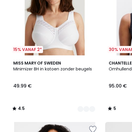
15% VANAF 2*
30% VANAF
6
4.5
2
5
MISS MARY OF SWEDEN
CHANTELLE
Kleuren
/ 5
Kleuren
/
Minimizer BH in katoen zonder beugels
Omhullend
5
49.99 €
95.00 €
4.5
5
/
/
5
5