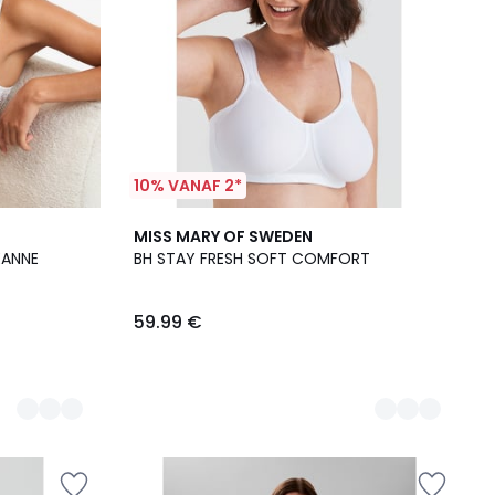
10% VANAF 2*
3
MISS MARY OF SWEDEN
Kleuren
EANNE
BH STAY FRESH SOFT COMFORT
59.99 €