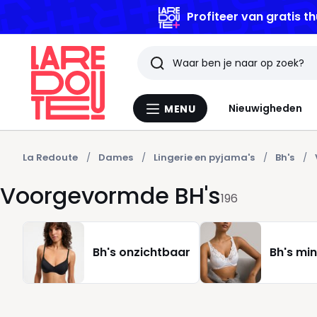
Zoeken
Laatst
Nieuwigheden
MENU
Menu
bekeken
La
Redoute
artikelen
La Redoute
Dames
Lingerie en pyjama's
Bh's
Voorgevormde BH's
196
Bh's onzichtbaar
Bh's min