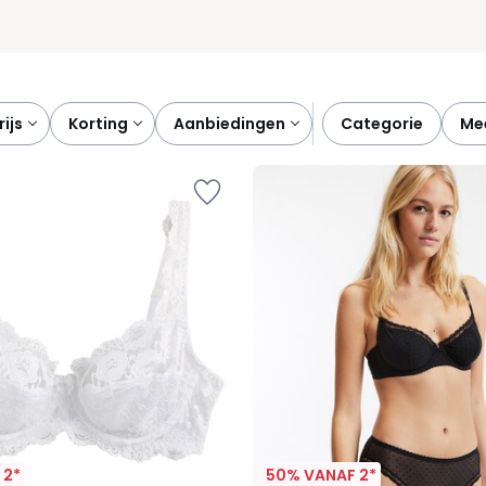
prijs
korting
aanbiedingen
categorie
m
 2*
50% VANAF 2*