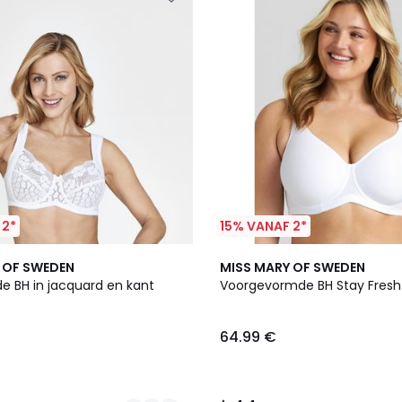
 2*
15% VANAF 2*
5
4.4
 OF SWEDEN
MISS MARY OF SWEDEN
Kleuren
/ 5
e BH in jacquard en kant
Voorgevormde BH Stay Fresh
64.99 €