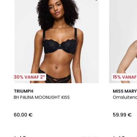
30% VANAF 2*
15% VANAF
2
4.7
6
4.5
TRIUMPH
MISS MARY
Kleuren
/ 5
Kleuren
/ 5
BH PALINA MOONLIGHT KISS
Omsluitend
60.00 €
59.99 €