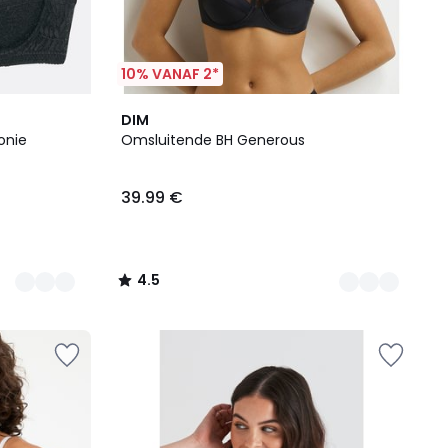
10% VANAF 2*
7
4.5
DIM
Kleuren
/ 5
onie
Omsluitende BH Generous
39.99 €
4.5
/
5