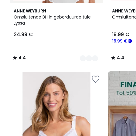
5
4.4
4
4.4
ANNE WEYBURN
ANNE WEY
Kleuren
/ 5
Kleuren
/ 5
Omsluitende BH in geborduurde tule
Omsluitend
Lyssa
24.99
24.99 €
19.99 €
€.
16.99 €
4.4
4.4
/
/
5
5
FINAL
CLEARANCE