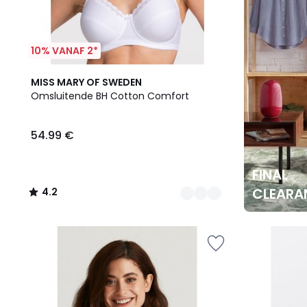
10% VANAF 2*
2
4.2
MISS MARY OF SWEDEN
Kleuren
/ 5
Omsluitende BH Cotton Comfort
54.99 €
FINAL
CLEARA
4.2
/
5