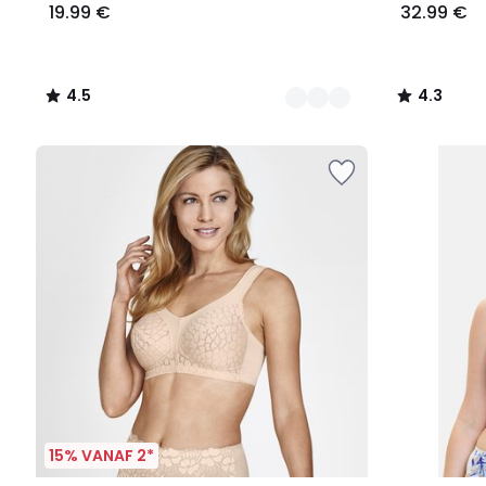
19.99 €
32.99 €
4.5
4.3
/
/
5
5
15% VANAF 2*