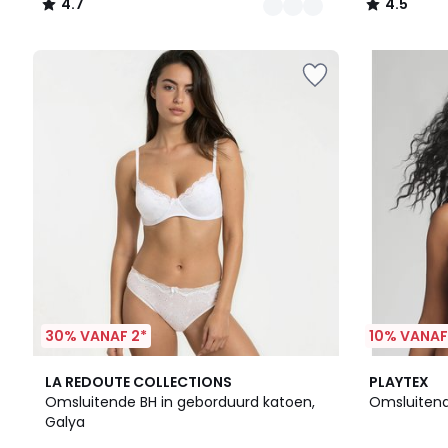
4.7
4.5
/
/
5
5
30% VANAF 2*
10% VANAF
4
4.5
3
4.3
LA REDOUTE COLLECTIONS
PLAYTEX
Kleuren
/ 5
Kleuren
/ 5
Omsluitende BH in geborduurd katoen,
Omsluitend
Galya