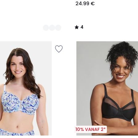
24.99 €
4
/
5
10% VANAF 2*