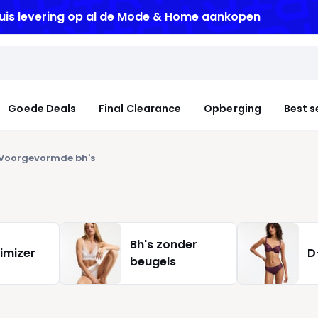
Goede Deals
Final Clearance
Opberging
Best s
Voorgevormde bh's
Bh's zonder
imizer
D
beugels