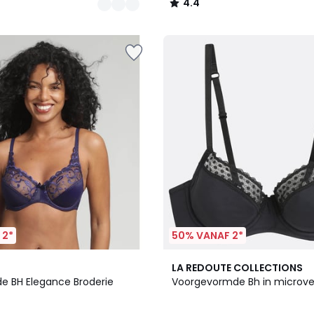
4.4
/
5
 2*
50% VANAF 2*
4
LA REDOUTE COLLECTIONS
/
e BH Elegance Broderie
Voorgevormde Bh in microveze
5