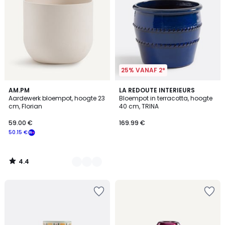
25% VANAF 2*
4.4
4
AM.PM
LA REDOUTE INTERIEURS
/ 5
Aardewerk bloempot, hoogte 23
Bloempot in terracotta, hoogte
Kleuren
cm, Florian
40 cm, TRINA
59.00 €
169.99 €
50.15 €
4.4
/
5