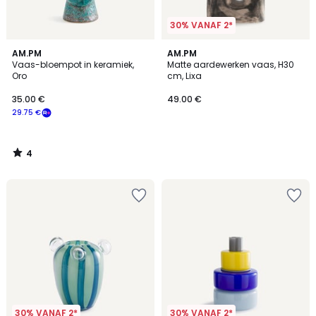
30% VANAF 2*
4
AM.PM
AM.PM
/
Vaas-bloempot in keramiek,
Matte aardewerken vaas, H30
5
Oro
cm, Lixa
35.00 €
49.00 €
29.75 €
4
/
5
30% VANAF 2*
30% VANAF 2*