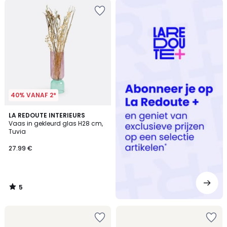
Redoute
+
40% VANAF 2*
5
LA REDOUTE INTERIEURS
/
Vaas in gekleurd glas H28 cm,
5
Tuvia
27.99 €
5
/
5