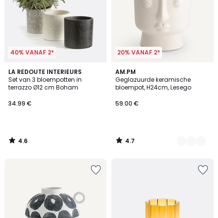
40% VANAF 2*
20% VANAF 2*
4.6
4.7
LA REDOUTE INTERIEURS
4
AM.PM
/ 5
/ 5
Set van 3 bloempotten in
Geglazuurde keramische
Kleuren
terrazzo Ø12 cm Boham
bloempot, H24cm, Lesego
34.99 €
59.00 €
4.6
4.7
/
/
5
5