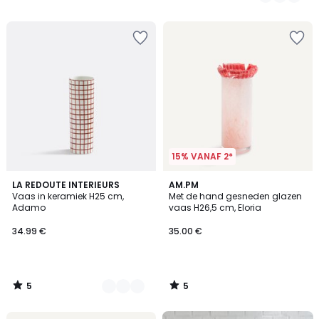
voor
/
/
5
5
ons
programma
om
in
plaats
daarvan
te
betalen
84.15
€.
15% VANAF 2*
5
5
3
LA REDOUTE INTERIEURS
AM.PM
/
/
Vaas in keramiek H25 cm,
Met de hand gesneden glazen
Kleuren
5
5
Adamo
vaas H26,5 cm, Eloria
34.99 €
35.00 €
5
5
/
/
5
5
FINAL