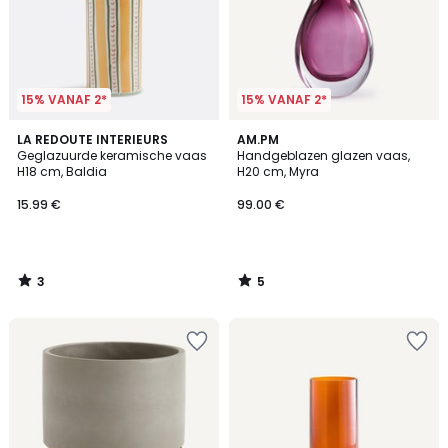
15% VANAF 2*
15% VANAF 2*
3
5
LA REDOUTE INTERIEURS
AM.PM
/
/
Geglazuurde keramische vaas
Handgeblazen glazen vaas,
5
5
H18 cm, Baldia
H20 cm, Myra
15.99 €
99.00 €
3
5
/
/
5
5