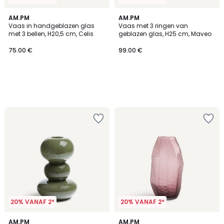
AM.PM
AM.PM
Vaas in handgeblazen glas
Vaas met 3 ringen van
met 3 bellen, H20,5 cm, Celis
geblazen glas, H25 cm, Maveo
75.00 €
99.00 €
20% VANAF 2*
20% VANAF 2*
5
AM.PM
AM.PM