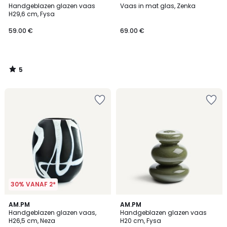
/
Handgeblazen glazen vaas
Vaas in mat glas, Zenka
5
H29,6 cm, Fysa
59.00 €
69.00 €
5
/
5
30% VANAF 2*
4.8
AM.PM
AM.PM
/ 5
Handgeblazen glazen vaas,
Handgeblazen glazen vaas
H26,5 cm, Neza
H20 cm, Fysa