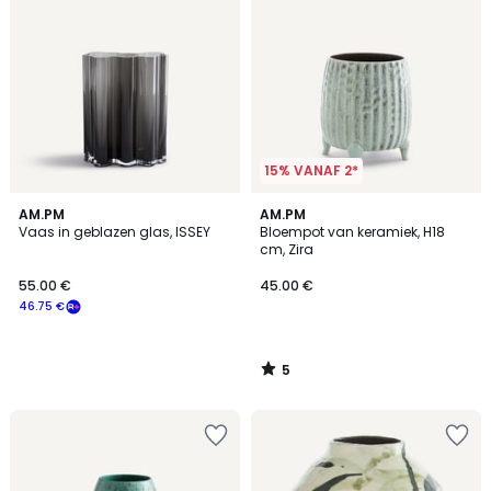
15% VANAF 2*
5
AM.PM
AM.PM
/
Vaas in geblazen glas, ISSEY
Bloempot van keramiek, H18
5
cm, Zira
55.00 €
45.00 €
46.75 €
5
/
5