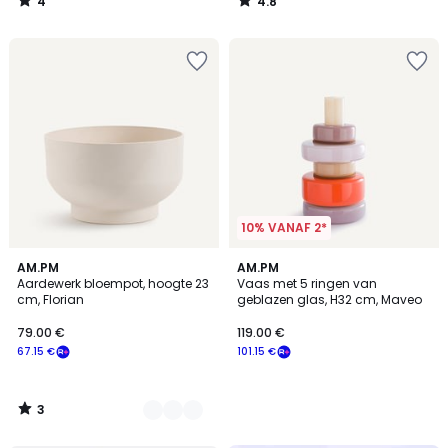
4
4.8
/
/
5
5
10% VANAF 2*
3
4
AM.PM
AM.PM
/
Aardewerk bloempot, hoogte 23
Vaas met 5 ringen van
Kleuren
5
cm, Florian
geblazen glas, H32 cm, Maveo
79.00 €
119.00 €
67.15 €
101.15 €
3
/
5