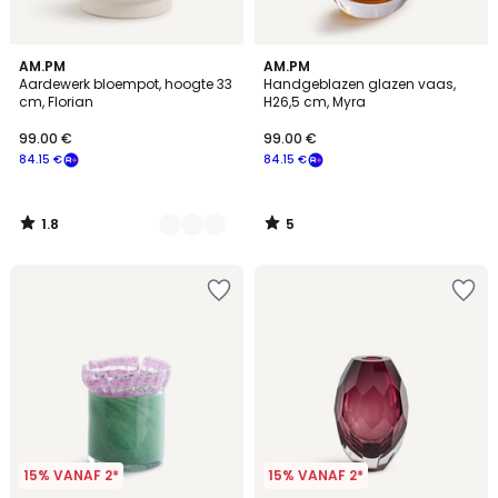
1.8
5
4
AM.PM
AM.PM
/
/
Aardewerk bloempot, hoogte 33
Handgeblazen glazen vaas,
Kleuren
5
5
cm, Florian
H26,5 cm, Myra
99.00 €
99.00 €
84.15 €
84.15 €
1.8
5
/
/
5
5
15% VANAF 2*
15% VANAF 2*