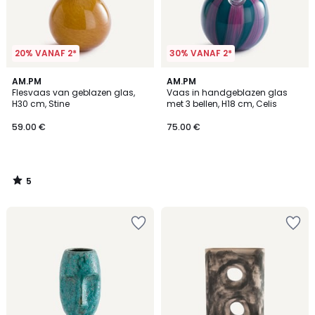
20% VANAF 2*
30% VANAF 2*
5
AM.PM
AM.PM
/
Flesvaas van geblazen glas,
Vaas in handgeblazen glas
5
H30 cm, Stine
met 3 bellen, H18 cm, Celis
59.00 €
75.00 €
5
/
5