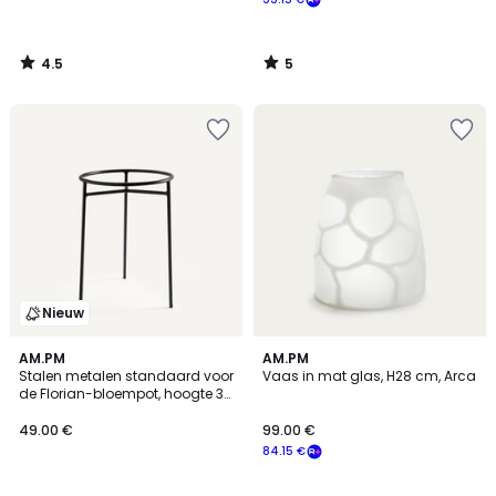
4.5
5
/
/
5
5
Nieuw
5
AM.PM
AM.PM
/
Stalen metalen standaard voor
Vaas in mat glas, H28 cm, Arca
5
de Florian-bloempot, hoogte 37
cm, FLORIANA
49.00 €
99.00 €
84.15 €