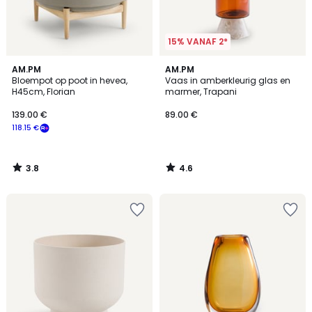
15% VANAF 2*
3.8
4.6
AM.PM
AM.PM
/ 5
/ 5
Bloempot op poot in hevea,
Vaas in amberkleurig glas en
H45cm, Florian
marmer, Trapani
139.00 €
89.00 €
118.15 €
3.8
4.6
/
/
5
5