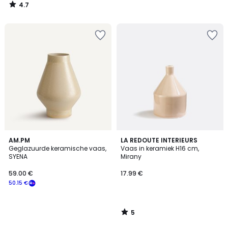
4.7
/
5
5
AM.PM
LA REDOUTE INTERIEURS
/
Geglazuurde keramische vaas,
Vaas in keramiek H16 cm,
5
SYENA
Mirany
59.00 €
17.99 €
50.15 €
5
/
5