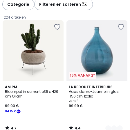
à
à
Categorie
Filteren en sorteren
gauche
droite
224 artikelen
15% VANAF 2*
4.7
4.4
AM.PM
4
LA REDOUTE INTERIEURS
/ 5
/ 5
Bloempot in cement ø35 x H29
Vaas dame-Jeanne in glas
Kleuren
cm Ollam
H56 cm, Izolia
99.00
vanaf
99.00 €
99.99 €
€
84.15 €
Schrijf
je
in
4.7
4.4