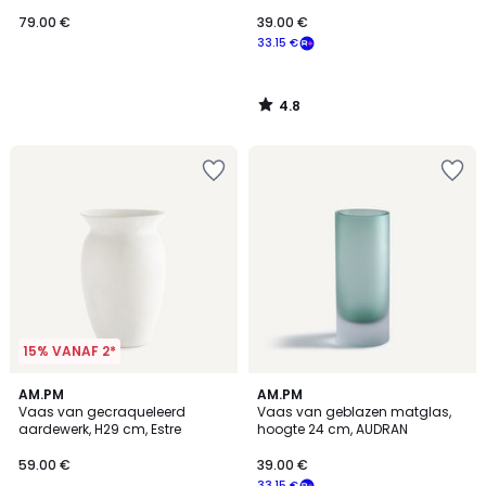
79.00 €
39.00 €
33.15 €
4.8
/
5
15% VANAF 2*
4.5
5
AM.PM
AM.PM
/ 5
/
Vaas van gecraqueleerd
Vaas van geblazen matglas,
5
aardewerk, H29 cm, Estre
hoogte 24 cm, AUDRAN
59.00 €
39.00 €
33.15 €