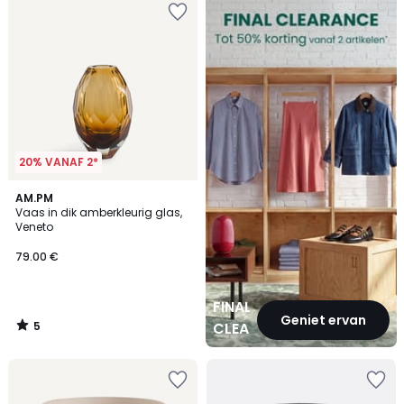
CLEARANCE
20% VANAF 2*
5
AM.PM
/
Vaas in dik amberkleurig glas,
5
Veneto
79.00 €
FINAL
Geniet ervan
5
CLEARANCE
/
5