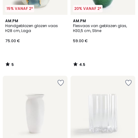
15% VANAF 2*
20% VANAF 2*
5
4.5
AM.PM
AM.PM
/
/ 5
Handgeblazen glazen vaas
Flesvaas van geblazen glas,
5
H28 cm, Laga
H30,5 cm, Stine
75.00 €
59.00 €
5
4.5
/
/
5
5