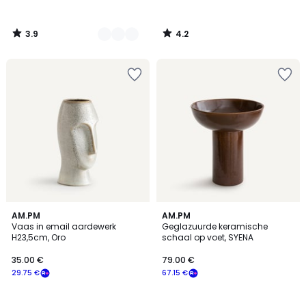
3.9
4.2
/
/
5
5
4.7
AM.PM
AM.PM
/ 5
Vaas in email aardewerk
Geglazuurde keramische
H23,5cm, Oro
schaal op voet, SYENA
35.00 €
79.00 €
29.75 €
67.15 €