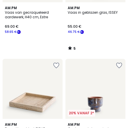
5
AM.PM
AM.PM
/
Vaas van gecraqueleerd
Vaas in geblazen glas, ISSEY
5
aardewerk, H40 cm, Estre
69.00 €
55.00 €
58.65 €
46.75 €
5
/
5
20% VANAF 2*
4.5
5
AM.PM
AM.PM