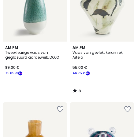
3
AM.PM
AM.PM
/
Tweekleurige vaas van
Vaas van gevlekt keramiek,
5
geglazuurd aardewerk, DOLO
Artelo
89.00 €
55.00 €
75.65 €
46.75 €
3
/
5