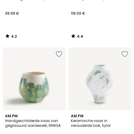
39.99 €
119.00 €
4.2
4.4
/
/
5
5
5
AM.PM
AM.PM
/
Handgeschilderde vaas van
Keramische vaas in
5
geglazuurd aardewerk, WINGA
verouderde look, Sylor