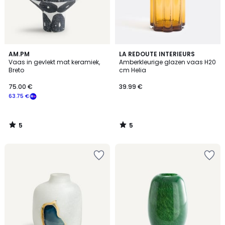
5
5
AM.PM
LA REDOUTE INTERIEURS
/
/
Vaas in gevlekt mat keramiek,
Amberkleurige glazen vaas H20
5
5
Breto
cm Helia
75.00 €
39.99 €
63.75 €
5
5
/
/
5
5