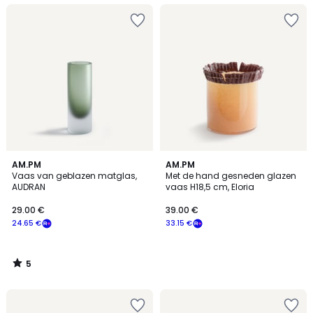
5
AM.PM
AM.PM
/
Vaas van geblazen matglas,
Met de hand gesneden glazen
5
AUDRAN
vaas H18,5 cm, Eloria
29.00 €
39.00 €
24.65 €
33.15 €
5
/
5