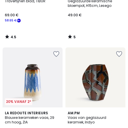
/ 5
/
Travertijnen blad, TIBUR
Geglazuurde keramische
5
bloempot, H15cm, Lesego
69.00 €
49.00 €
58.65 €
4.5
5
/
/
5
5
20% VANAF 2*
5
5
LA REDOUTE INTERIEURS
AM.PM
/
/
Blauwe keramieken vaas, 29
Vaas van geglazuurd
5
5
cm hoog, ZIA
keramiek, Iridyo