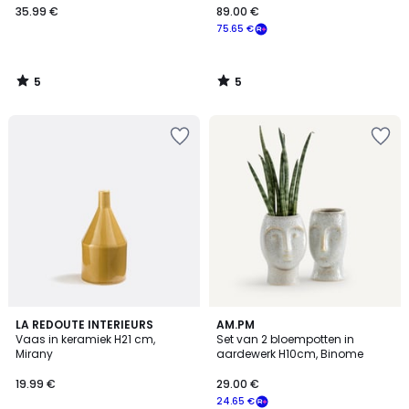
35.99 €
89.00 €
75.65 €
5
5
/
/
5
5
3.9
4.2
2
LA REDOUTE INTERIEURS
AM.PM
/ 5
/ 5
Vaas in keramiek H21 cm,
Set van 2 bloempotten in
Kleuren
Mirany
aardewerk H10cm, Binome
19.99 €
29.00 €
24.65 €