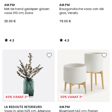
4.3
4.3
AM.PM
AM.PM
/ 5
/ 5
Met de hand geslepen glazen
Bourgondische vaas van dik
vaas H13 cm, Eloria
glas, Veneto
25.00 €
79.00 €
4.3
4.3
/
/
5
5
40% VANAF 2*
30% VANAF 2*
4.2
4.4
LA REDOUTE INTERIEURS
AM.PM
/ 5
/ 5
Vaas in glas H25 cm, Arkenvia
Bloempot h42 cm, Florian