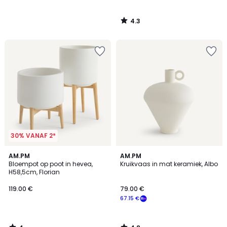
4.3
/
5
30% VANAF 2*
4
4.8
AM.PM
AM.PM
/
/ 5
Bloempot op poot in hevea,
Kruikvaas in mat keramiek, Albo
5
H58,5cm, Florian
119.00 €
79.00 €
67.15 €