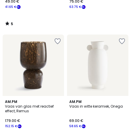
49.00 €
75.00 €
41.65 €
63.75 €
5
/
5
4.3
AM.PM
AM.PM
/ 5
Vaas van glas met reactief
Vaas in witte keramiek, Onega
effect, Remus
179.00 €
69.00 €
152.15 €
58.65 €