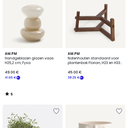
5
AM.PM
AM.PM
/
Handgeblazen glazen vaas
Notenhouten standaard voor
5
H25,2 cm, Fysa
plantenbak Florian, H23 en H33
cm, GRAYSON
49.00 €
45.00 €
41.65 €
38.25 €
5
/
5