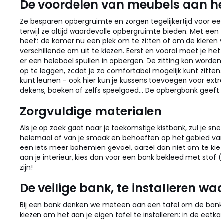
De voordelen van meubels aan he
Ze besparen opbergruimte en zorgen tegelijkertijd voor ee
terwijl ze altijd waardevolle opbergruimte bieden. Met ee
heeft de kamer nu een plek om te zitten of om de kleren 
verschillende om uit te kiezen.
Eerst en vooral moet je he
er een heleboel spullen in opbergen. De zitting kan word
op te leggen, zodat je zo comfortabel mogelijk kunt zitten
kunt leunen - ook hier kun je kussens toevoegen voor ext
dekens, boeken of zelfs speelgoed... De opbergbank geeft 
Zorgvuldige materialen
Als je op zoek gaat naar je toekomstige kistbank, zul je 
helemaal af van je smaak en behoeften op het gebied van 
een iets meer bohemien gevoel, aarzel dan niet om te kiez
aan je interieur, kies dan voor een bank bekleed met stof (
zijn!
De veilige bank, te installeren wa
Bij een bank denken we meteen aan een tafel om de ba
kiezen om het aan je eigen tafel te installeren: in de e