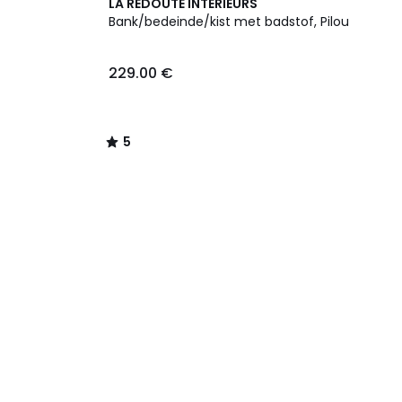
5
LA REDOUTE INTERIEURS
/
Bank/bedeinde/kist met badstof, Pilou
5
229.00 €
5
/
5