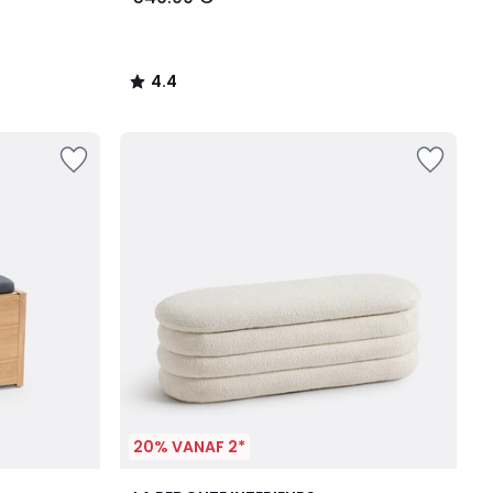
4.4
/
5
20% VANAF 2*