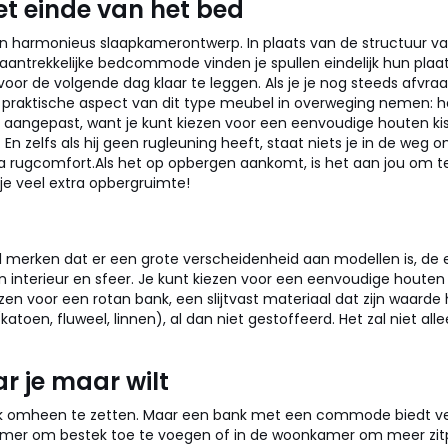
t einde van het bed
n harmonieus slaapkamerontwerp. In plaats van de structuur van 
n aantrekkelijke bedcommode vinden je spullen eindelijk hun pla
voor de volgende dag klaar te leggen.
Als je je nog steeds afvra
t praktische aspect van dit type meubel in overweging nemen: he
en aangepast, want je kunt kiezen voor een eenvoudige houten k
. En zelfs als hij geen rugleuning heeft, staat niets je in de w
ra rugcomfort.
Als het op opbergen aankomt, is het aan jou om te 
je veel extra opbergruimte!
snel merken dat er een grote verscheidenheid aan modellen is, 
interieur en sfeer.
Je kunt kiezen voor een eenvoudige houten k
en voor een rotan bank, een slijtvast materiaal dat zijn waard
katoen, fluweel, linnen), al dan niet gestoffeerd. Het zal niet al
ar je maar wilt
nk omheen te zetten. Maar een bank met een commode biedt ve
etkamer om bestek toe te voegen of in de woonkamer om meer zitp