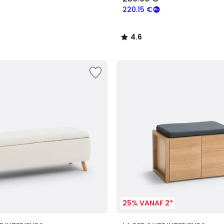
220.15 €
4.6
/
5
25% VANAF 2*