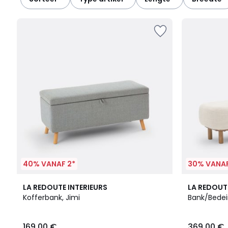
discreet aanpast aan jouw leven.
40% VANAF 2*
30% VANAF
4.6
4.7
LA REDOUTE INTERIEURS
LA REDOUT
/ 5
/ 5
Kofferbank, Jimi
Bank/Bede
169.00
169.00 €
369.00 €
€.