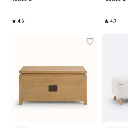
4.6
4.7
/
/
5
5