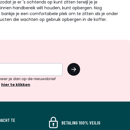
t je er 's ochtends op kunt zitten terwijl je je
 binnen handbereik wilt houden, kunt opbergen.
Nog
t bankje je een comfortabele plek om te zitten als je onder
ten die wachten op gebruik opbergen in de koffer.
OK
!
neer je dan op de nieuwsbrief
r
hier te klikken
DACHT TE
BETALING 100% VEILIG