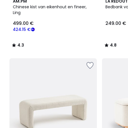
4.3
4.8
AM.PM
LA REDOUT
/ 5
/ 5
Chinese kist van eikenhout en fineer,
Bedbank va
Ling
499.00 €
249.00 €
424.15 €
4.3
4.8
/
/
5
5