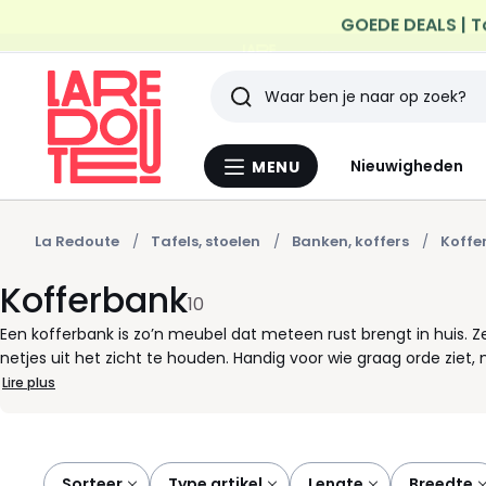
Profiteer van gratis th
Zoeken
Laatst
Nieuwigheden
MENU
Menu
bekeken
La
Redoute
artikelen
La Redoute
Tafels, stoelen
Banken, koffers
Koffe
Kofferbank
10
Een kofferbank is zo’n meubel dat meteen rust brengt in huis.
netjes uit het zicht te houden. Handig voor wie graag orde ziet
schoenen aan te trekken, snel iets opbergen dat rondslingert: he
Lire plus
voor jou werkt. Let op de afmetingen, zodat ze mooi past zonder
genoeg voor dagelijks gebruik, aangenaam voor een kort moment 
vaak gebruikt. In de hal, de leefruimte of een andere doorgangsp
overzichtelijk te houden en maakt dagelijkse routines net iets 
Sorteer
type artikel
lengte
breedte