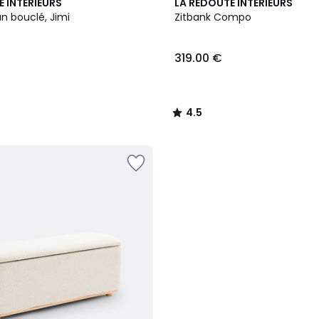
4.5
E INTERIEURS
LA REDOUTE INTERIEURS
/ 5
n bouclé, Jimi
Zitbank Compo
319.00 €
4.5
/
5