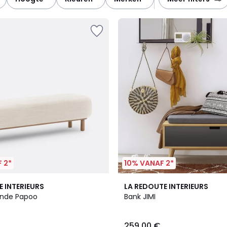
 2*
10% VANAF 2*
4.6
E INTERIEURS
LA REDOUTE INTERIEURS
/ 5
inde Papoo
Bank JIMI
259.00 €