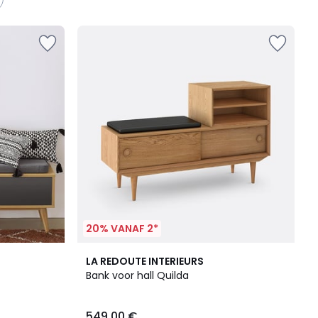
20% VANAF 2*
4.4
LA REDOUTE INTERIEURS
/ 5
Bank voor hall Quilda
549.00 €