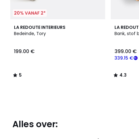
20% VANAF 2*
5
4.3
LA REDOUTE INTERIEURS
LA REDOUT
/
/ 5
Bedeinde, Tory
Bank, stof b
5
199.00 €
399.00 €
339.15 €
5
4.3
/
/
5
5
Alles over: