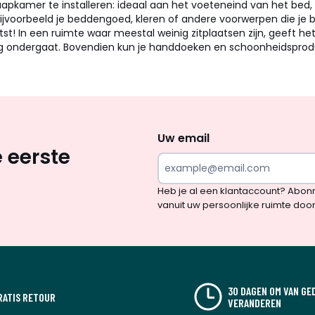
amer te installeren: ideaal aan het voeteneind van het bed, zoda
bijvoorbeeld je beddengoed, kleren of andere voorwerpen die je
t! In een ruimte waar meestal weinig zitplaatsen zijn, geeft he
ondergaat. Bovendien kun je handdoeken en schoonheidsproduc
Op
zoek
naar
Uw email
 eerste
inspiratie
en
Heb je al een klantaccount? Abon
verrassingen?
vanuit uw persoonlijke ruimte doo
30 DAGEN OM VAN GE
RATIS RETOUR
VERANDEREN