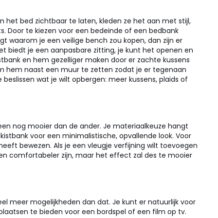
het bed zichtbaar te laten, kleden ze het aan met stijl,
ats. Door te kiezen voor een bedeinde of een bedbank
agt waarom je een veilige bench zou kopen, dan zijn er
t biedt je een aanpasbare zitting, je kunt het openen en
istbank en hem gezelliger maken door er zachte kussens
eg om hem naast een muur te zetten zodat je er tegenaan
beslissen wat je wilt opbergen: meer kussens, plaids of
de een nog mooier dan de ander. Je materiaalkeuze hangt
istbank voor een minimalistische, opvallende look. Voor
e heeft bewezen.
Als je een vleugje verfijning wilt toevoegen
leen comfortabeler zijn, maar het effect zal des te mooier
el meer mogelijkheden dan dat.
Je kunt er natuurlijk voor
laatsen te bieden voor een bordspel of een film op tv.