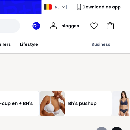
Download de app
NL
Mijn
Inloggen
Mijn
Kijk
Naar
profiel
La
mijn
het
Redoute
wishlist
winkelma
ellers
Lifestyle
Business
+
ruimte
-cup en + BH's
Bh's pushup