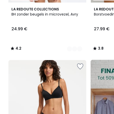
3
4.2
3.8
LA REDOUTE COLLECTIONS
LA REDOUT
Kleuren
/ 5
/ 5
BH zonder beugels in microvezel, Avry
Borstvoedi
24.99
24.99 €
27.99 €
€.
4.2
3.8
/
/
5
5
FINAL
CLEARANCE