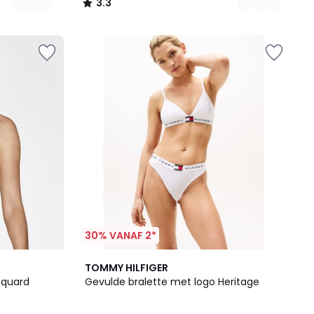
3.3
/
5
30% VANAF 2*
2
TOMMY HILFIGER
Kleuren
cquard
Gevulde bralette met logo Heritage