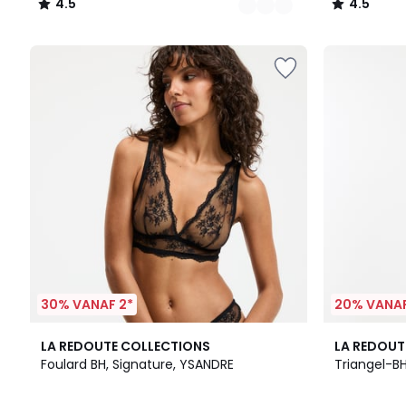
4.5
4.5
/
/
5
5
30% VANAF 2*
20% VANAF
2
4
3
4.8
LA REDOUTE COLLECTIONS
LA REDOUT
Kleuren
/
Kleuren
/ 5
Foulard BH, Signature, YSANDRE
Triangel-BH
5