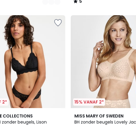
5
/
5
 2*
15% VANAF 2*
2
4.3
E COLLECTIONS
MISS MARY OF SWEDEN
Kleuren
/ 5
 zonder beugels, Lison
BH zonder beugels Lovely Ja