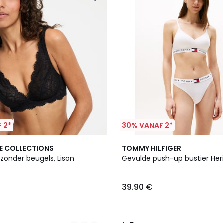
 2*
30% VANAF 2*
3
5
E COLLECTIONS
TOMMY HILFIGER
Kleuren
/
zonder beugels, Lison
Gevulde push-up bustier Her
5
39.90 €