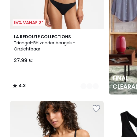
15% VANAF 2*
3
4.3
LA REDOUTE COLLECTIONS
Kleuren
/ 5
Triangel-BH zonder beugels-
Onzichtbaar
27.99 €
FINAL
CLEARA
4.3
/
5