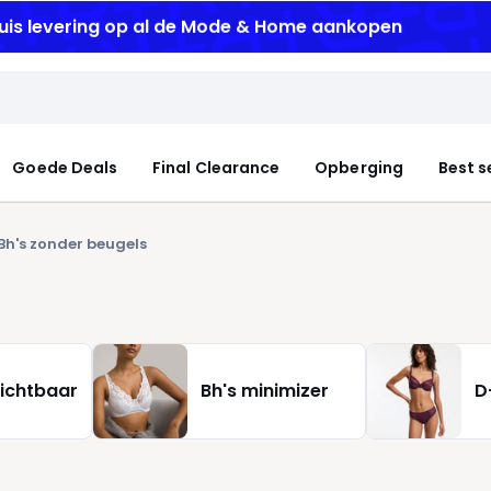
uis levering
op al de Mode & Home aankopen
Goede Deals
Final Clearance
Opberging
Best s
Bh's zonder beugels
zichtbaar
Bh's minimizer
D