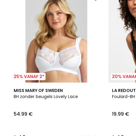
25% VANAF 2*
20% VANAF
5
4.5
3
4.5
MISS MARY OF SWEDEN
LA REDOUT
Kleuren
/ 5
Kleuren
/ 5
BH zonder beugels Lovely Lace
Foulard-BH 
54.99 €
19.99 €