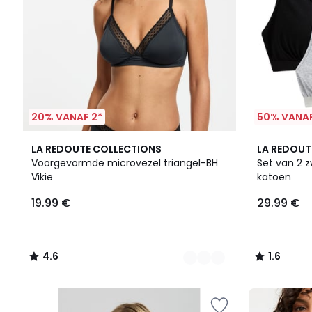
20% VANAF 2*
50% VANAF
3
4.6
1.6
LA REDOUTE COLLECTIONS
LA REDOUT
Kleuren
/ 5
/
Voorgevormde microvezel triangel-BH
Set van 2 
5
Vikie
katoen
19.99 €
29.99 €
4.6
1.6
/
/
5
5