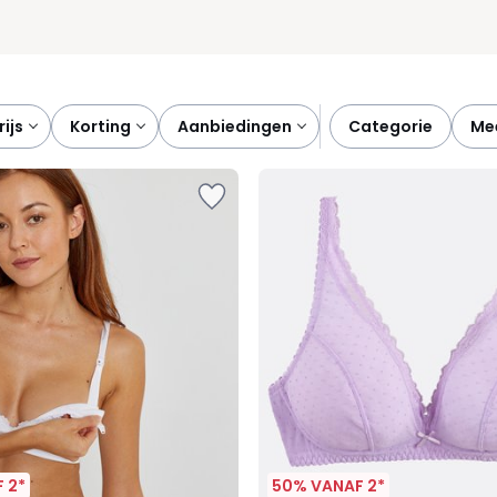
prijs
korting
aanbiedingen
categorie
m
 2*
50% VANAF 2*