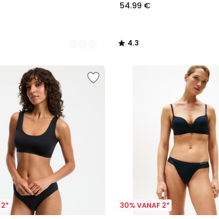
54.99 €
4.3
/
5
 2*
30% VANAF 2*