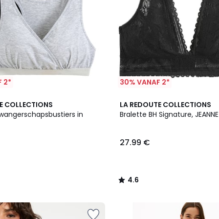
 2*
30% VANAF 2*
3
4.6
E COLLECTIONS
LA REDOUTE COLLECTIONS
Kleuren
/ 5
zwangerschapsbustiers in
Bralette BH Signature, JEANNE
27.99 €
4.6
/
5