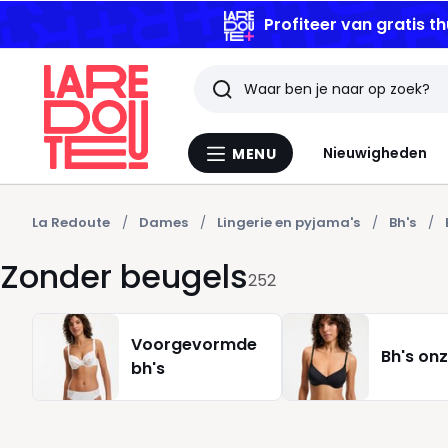
Profiteer van gratis th
Zoeken
Laatst
Nieuwigheden
MENU
Menu
bekeken
La
Redoute
artikelen
La Redoute
Dames
Lingerie en pyjama's
Bh's
Zonder beugels
252
Voorgevormde
Bh's on
bh's