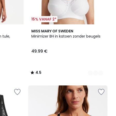
15% VANAF 2*
6
4.5
MISS MARY OF SWEDEN
Kleuren
/ 5
 tule,
Minimizer BH in katoen zonder beugels
49.99 €
4.5
/
5