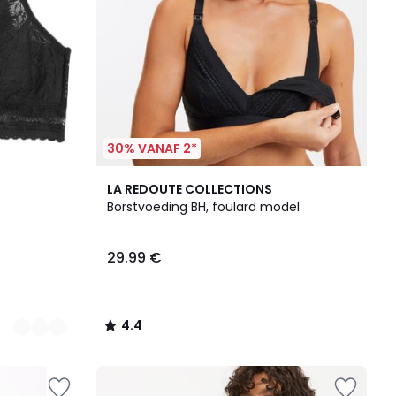
30% VANAF 2*
4.4
LA REDOUTE COLLECTIONS
/ 5
Borstvoeding BH, foulard model
29.99 €
4.4
/
5