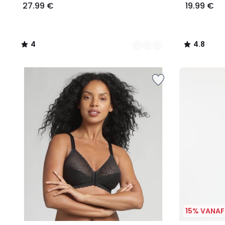
27.99 €
19.99 €
4
4.8
/
/
5
5
15% VANAF