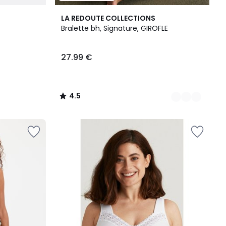
2
4.5
LA REDOUTE COLLECTIONS
Kleuren
/ 5
Bralette bh, Signature, GIROFLE
27.99 €
4.5
/
5