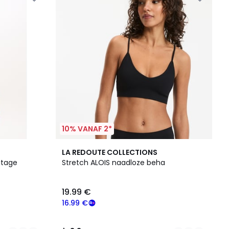
10% VANAF 2*
3
3.3
LA REDOUTE COLLECTIONS
Kleuren
/ 5
itage
Stretch ALOIS naadloze beha
19.99 €
16.99 €