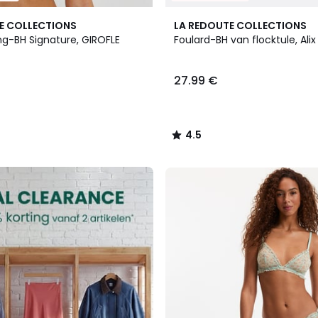
4.5
E COLLECTIONS
LA REDOUTE COLLECTIONS
/ 5
ng-BH Signature, GIROFLE
Foulard-BH van flocktule, Alix
27.99 €
4.5
/
5