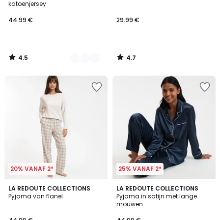
katoenjersey
44.99 €
29.99 €
4.5
4.7
/
/
5
5
20% VANAF 2*
25% VANAF 2*
4.8
4.5
LA REDOUTE COLLECTIONS
2
LA REDOUTE COLLECTIONS
/ 5
/ 5
Pyjama van flanel
Pyjama in satijn met lange
Kleuren
mouwen