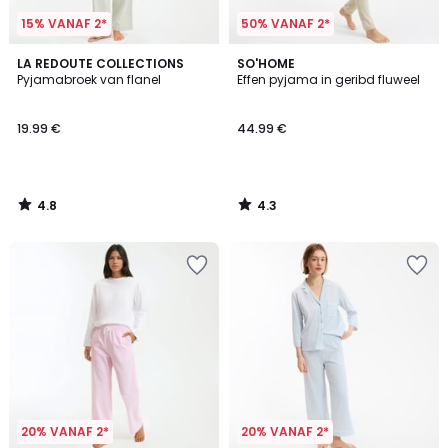
15% VANAF 2*
50% VANAF 2*
4.8
4.3
LA REDOUTE COLLECTIONS
SO'HOME
/ 5
/ 5
Pyjamabroek van flanel
Effen pyjama in geribd fluweel
19.99 €
44.99 €
4.8
4.3
/
/
5
5
20% VANAF 2*
20% VANAF 2*