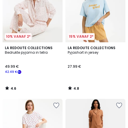
10% VANAF 2*
15% VANAF 2*
4.6
4.8
LA REDOUTE COLLECTIONS
LA REDOUTE COLLECTIONS
/ 5
/ 5
Bedrukte pyjama in tetra
Pyjashort in jersey
49.99 €
27.99 €
42.49 €
4.6
4.8
/
/
5
5