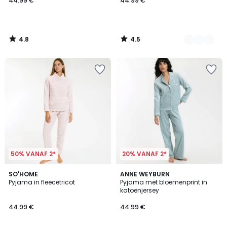
44.99 €
44.99 €
4.8
4.5
/
/
5
5
50% VANAF 2*
20% VANAF 2*
4.5
4.9
SO'HOME
ANNE WEYBURN
/ 5
/ 5
Pyjama in fleecetricot
Pyjama met bloemenprint in
katoenjersey
44.99 €
44.99 €