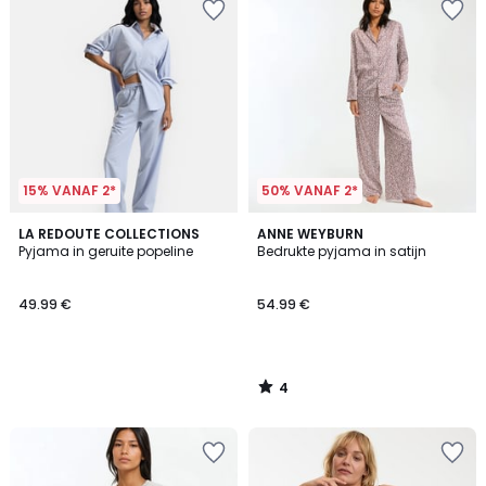
15% VANAF 2*
50% VANAF 2*
4
LA REDOUTE COLLECTIONS
ANNE WEYBURN
/
Pyjama in geruite popeline
Bedrukte pyjama in satijn
5
49.99 €
54.99 €
4
/
5