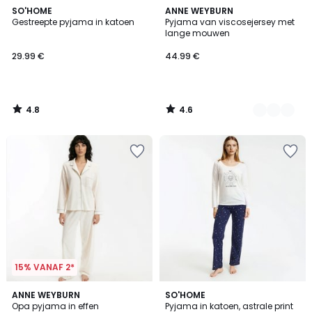
4.8
4.6
SO'HOME
2
ANNE WEYBURN
/ 5
/ 5
Gestreepte pyjama in katoen
Pyjama van viscosejersey met
Kleuren
lange mouwen
29.99 €
44.99 €
4.8
4.6
/
/
5
5
15% VANAF 2*
4.5
4.7
2
ANNE WEYBURN
SO'HOME
/ 5
/ 5
Opa pyjama in effen
Pyjama in katoen, astrale print
Kleuren