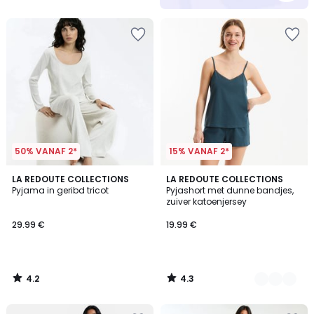
5
50% VANAF 2*
15% VANAF 2*
4.2
4.3
LA REDOUTE COLLECTIONS
2
LA REDOUTE COLLECTIONS
/ 5
/ 5
Pyjama in geribd tricot
Pyjashort met dunne bandjes,
Kleuren
zuiver katoenjersey
29.99 €
19.99 €
4.2
4.3
/
/
5
5