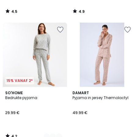
4.5
4.9
/
/
5
5
15% VANAF 2*
4.2
2
SO'HOME
DAMART
/ 5
Bedrukte pyjama
Pyjama in jersey Thermolactyl
Kleuren
29.99 €
49.99 €
4.2