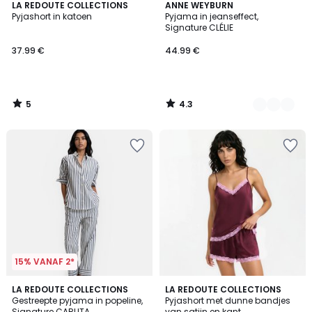
5
4.3
LA REDOUTE COLLECTIONS
2
ANNE WEYBURN
/
/ 5
Pyjashort in katoen
Pyjama in jeanseffect,
Kleuren
5
Signature CLÉLIE
37.99 €
44.99 €
5
4.3
/
/
5
5
15% VANAF 2*
4.3
2
LA REDOUTE COLLECTIONS
LA REDOUTE COLLECTIONS
/ 5
Gestreepte pyjama in popeline,
Pyjashort met dunne bandjes
Kleuren
Signature CARLITA
van satijn en kant