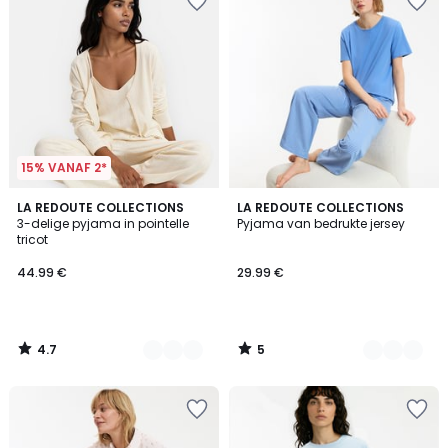
15% VANAF 2*
4.7
5
2
LA REDOUTE COLLECTIONS
2
LA REDOUTE COLLECTIONS
/ 5
/
3-delige pyjama in pointelle
Pyjama van bedrukte jersey
Kleuren
Kleuren
5
tricot
44.99 €
29.99 €
4.7
5
/
/
5
5