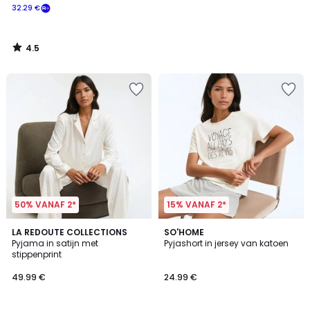
32.29 €
4.5
/
5
50% VANAF 2*
15% VANAF 2*
3
1
LA REDOUTE COLLECTIONS
2
SO'HOME
/
/
Pyjama in satijn met
Pyjashort in jersey van katoen
Kleuren
5
5
stippenprint
49.99 €
24.99 €