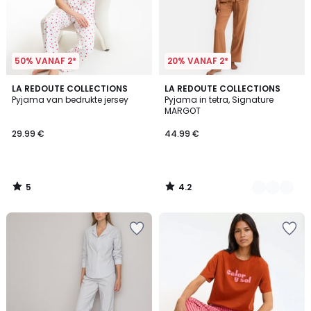
50% VANAF 2*
20% VANAF 2*
5
4.2
LA REDOUTE COLLECTIONS
4
LA REDOUTE COLLECTIONS
/
/ 5
Pyjama van bedrukte jersey
Pyjama in tetra, Signature
Kleuren
5
MARGOT
29.99 €
44.99 €
5
4.2
/
/
5
5