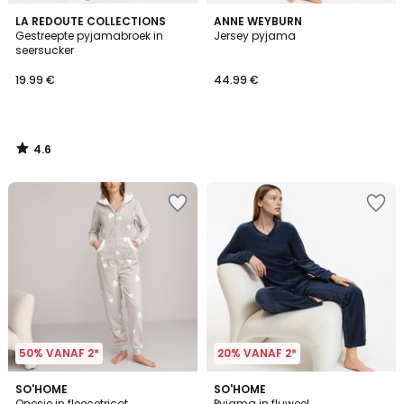
4.6
LA REDOUTE COLLECTIONS
ANNE WEYBURN
/ 5
Gestreepte pyjamabroek in
Jersey pyjama
seersucker
19.99 €
44.99 €
4.6
/
5
50% VANAF 2*
20% VANAF 2*
4.3
4.4
SO'HOME
2
SO'HOME
/ 5
/ 5
Onesie in fleecetricot,
Pyjama in fluweel