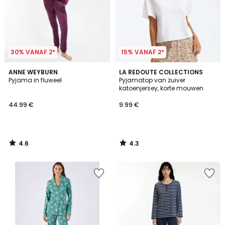
30% VANAF 2*
15% VANAF 2*
4.6
4.3
ANNE WEYBURN
LA REDOUTE COLLECTIONS
/ 5
/ 5
Pyjama in fluweel
Pyjamatop van zuiver
katoenjersey, korte mouwen
44.99 €
9.99 €
4.6
4.3
/
/
5
5