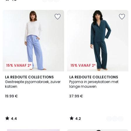
/
5
15% VANAF 2*
15% VANAF 2*
4.4
4.2
LA REDOUTE COLLECTIONS
2
LA REDOUTE COLLECTIONS
/ 5
/ 5
Gestreepte pyjamabroek, zuiver
Pyjama in jerseykatoen met
Kleuren
katoen
lange mouwen
19.99 €
37.99 €
4.4
4.2
/
/
5
5