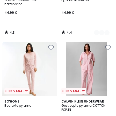
Kleuren
hartenprint
44.99 €
44.99 €
4.3
4.4
/
/
5
5
30% VANAF 2*
30% VANAF 2*
4.6
SO'HOME
CALVIN KLEIN UNDERWEAR
/ 5
Bedrukte pyjama
Gestreepte pyjama COTTON
POPLIN