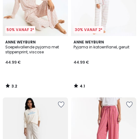
50% VANAF 2*
30% VANAF 2*
3.2
4.1
ANNE WEYBURN
ANNE WEYBURN
/ 5
/ 5
Soepelvallende pyjama met
Pyjama in katoenflanel, geruit
stippenprint, viscose
44.99 €
44.99 €
3.2
4.1
/
/
5
5