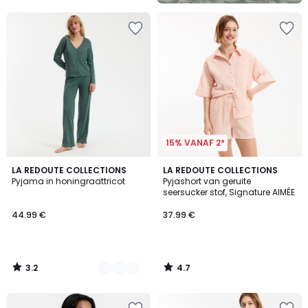
5
15% VANAF 2*
3.2
4.7
2
LA REDOUTE COLLECTIONS
LA REDOUTE COLLECTIONS
/ 5
/ 5
Pyjama in honingraattricot
Pyjashort van geruite
Kleuren
seersucker stof, Signature AIMÉE
44.99 €
37.99 €
3.2
4.7
/
/
5
5