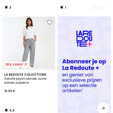
3
1
/
/
5
5
Redoute
+
25% VANAF 2*
4.3
LA REDOUTE COLLECTIONS
/ 5
Geruite pyjamabroek, zuiver
katoen popeline
19.99 €
4.3
/