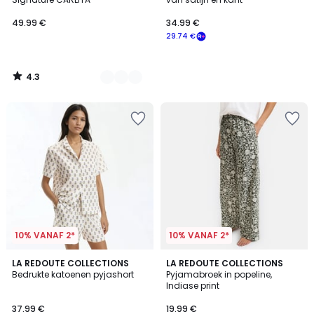
49.99 €
34.99 €
29.74 €
4.3
/
5
10% VANAF 2*
10% VANAF 2*
4.5
LA REDOUTE COLLECTIONS
LA REDOUTE COLLECTIONS
/ 5
Bedrukte katoenen pyjashort
Pyjamabroek in popeline,
Indiase print
37.99 €
19.99 €