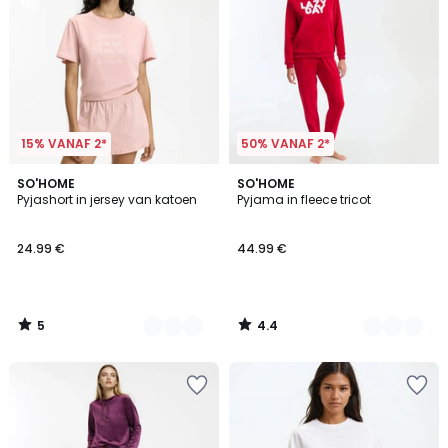
15% VANAF 2*
50% VANAF 2*
5
4.4
2
SO'HOME
2
SO'HOME
/
/ 5
Pyjashort in jersey van katoen
Pyjama in fleece tricot
Kleuren
Kleuren
5
24.99 €
44.99 €
5
4.4
/
/
5
5