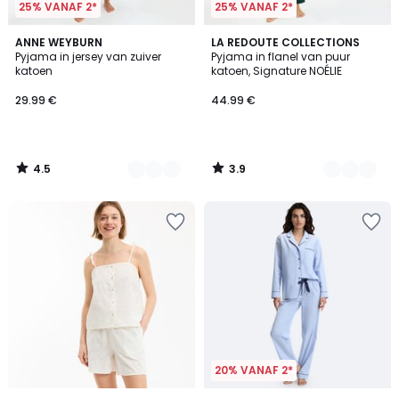
25% VANAF 2*
25% VANAF 2*
4.5
3.9
3
ANNE WEYBURN
3
LA REDOUTE COLLECTIONS
/ 5
/ 5
Pyjama in jersey van zuiver
Pyjama in flanel van puur
Kleuren
Kleuren
katoen
katoen, Signature NOÉLIE
29.99 €
44.99 €
4.5
3.9
/
/
5
5
20% VANAF 2*