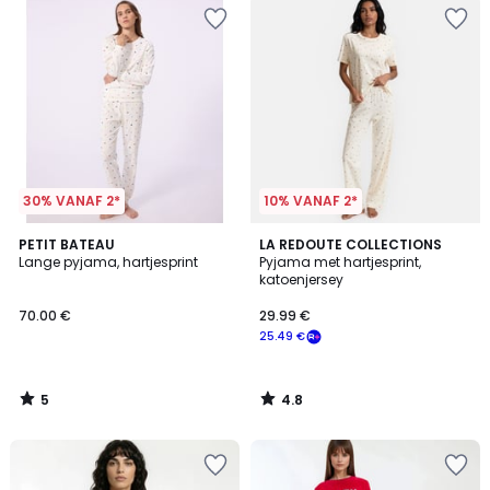
30% VANAF 2*
10% VANAF 2*
5
4.8
PETIT BATEAU
LA REDOUTE COLLECTIONS
/
/ 5
Lange pyjama, hartjesprint
Pyjama met hartjesprint,
5
katoenjersey
70.00 €
29.99 €
25.49 €
5
4.8
/
/
5
5