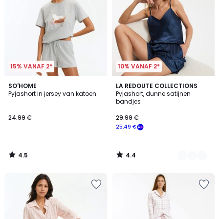
15% VANAF 2*
10% VANAF 2*
4.5
4.4
SO'HOME
2
LA REDOUTE COLLECTIONS
/ 5
/ 5
Pyjashort in jersey van katoen
Pyjashort, dunne satijnen
Kleuren
bandjes
24.99 €
29.99 €
25.49 €
4.5
4.4
/
/
5
5