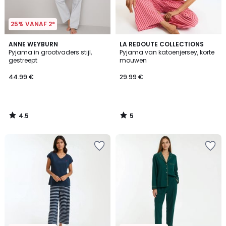
25% VANAF 2*
4.5
5
ANNE WEYBURN
LA REDOUTE COLLECTIONS
/ 5
/
Pyjama in grootvaders stijl,
Pyjama van katoenjersey, korte
5
gestreept
mouwen
44.99 €
29.99 €
4.5
5
/
/
5
5