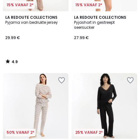
15% VANAF 2*
15% VANAF 2*
4.9
LA REDOUTE COLLECTIONS
LA REDOUTE COLLECTIONS
/ 5
Pyjama van bedrukte jersey
Pyjashort in gestreept
seersucker
29.99 €
27.99 €
4.9
/
5
50% VANAF 2*
25% VANAF 2*