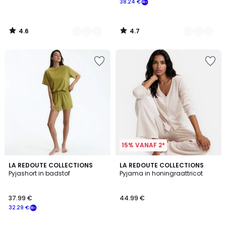
38.24 €
4.6
4.7
/
/
5
5
15% VANAF 2*
1
3.2
3
LA REDOUTE COLLECTIONS
2
LA REDOUTE COLLECTIONS
/
/ 5
Pyjashort in badstof
Pyjama in honingraattricot
Kleuren
Kleuren
5
37.99 €
44.99 €
32.29 €