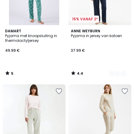
15% VANAF 2*
5
4.4
DAMART
3
ANNE WEYBURN
/
/ 5
Pyjama met knoopsluiting in
Pyjama in jersey van katoen
Kleuren
5
thermolactyljersey
49.99 €
37.99 €
5
4.4
/
/
5
5