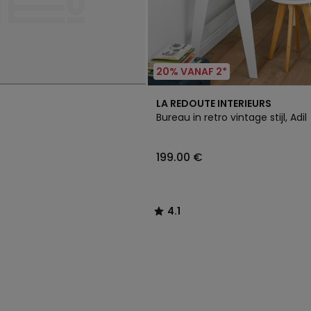
20% VANAF 2*
4.1
LA REDOUTE INTERIEURS
/ 5
Bureau in retro vintage stijl, Adil
199.00
199.00 €
€.
4.1
/
5
Klaar
om
weer