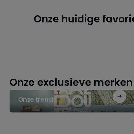
Onze huidige favori
Een
ontspannen
herstart
Een
ontspannen
herstart
Onze exclusieve merken
Onze
Onze trends
trends