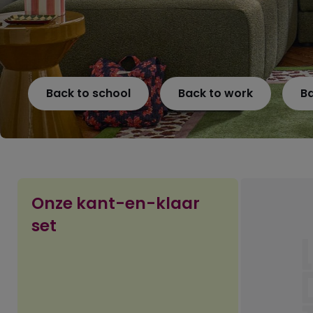
Back to school
Back to work
B
Onze kant-en-klaar
set