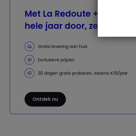
Met La Redoute +, gratis l
hele jaar door, zelfs bij u 
Gratis levering aan huis
Exclusieve prijzen
30 dagen gratis proberen, daarna €19/jaar
Ontdek nu