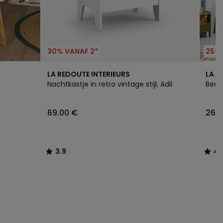
30% VANAF 2*
25% 
3.9
4.1
LA REDOUTE INTERIEURS
LA R
/ 5
/ 5
Nachtkastje in retro vintage stijl, Adil
Bed m
69.00 €
269
3.9
4.1
/
/
5
5