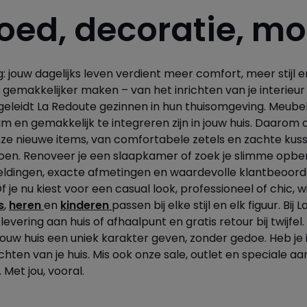
oed, decoratie, m
jouw dagelijks leven verdient meer comfort, meer stijl en
n gemakkelijker maken – van het inrichten van je interie
egeleidt La Redoute gezinnen in hun thuisomgeving. Meubel
aam en gemakkelijk te integreren zijn in jouw huis. Daaro
 onze nieuwe items, van comfortabele zetels en zachte k
zoen. Renoveer je een slaapkamer of zoek je slimme opbe
beeldingen, exacte afmetingen en waardevolle klantbeoor
 je nu kiest voor een casual look, professioneel of chic
s
,
heren
en
kinderen
passen bij elke stijl en elk figuur. Bij
levering aan huis of afhaalpunt en gratis retour bij twi
 jouw huis een uniek karakter geven, zonder gedoe. Heb je i
ten van je huis. Mis ook onze sale, outlet en speciale aa
 Met jou, vooral.