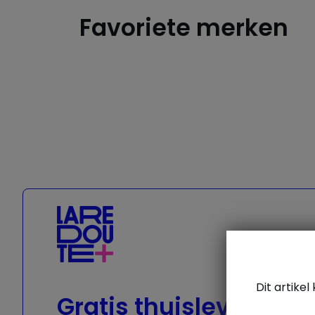
Favoriete merken
Geox
Dit artike
Gratis thuislevering