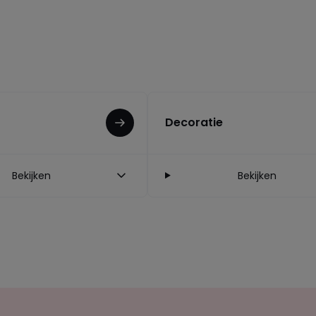
Decoratie
Bekijken
Bekijken
Op
zoek