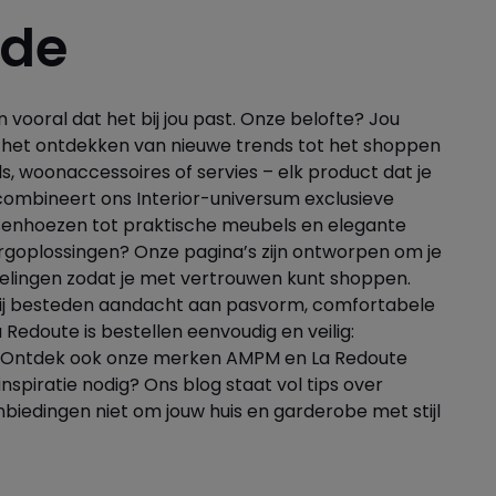
ode
 vooral dat het bij jou past. Onze belofte? Jou
ur het ontdekken van nieuwe trends tot het shoppen
s, woonaccessoires of servies – elk product dat je
m combineert ons Interior-universum exclusieve
ussenhoezen tot praktische meubels en elegante
rgoplossingen? Onze pagina’s zijn ontworpen om je
delingen zodat je met vertrouwen kunt shoppen.
, wij besteden aandacht aan pasvorm, comfortabele
 La Redoute is bestellen eenvoudig en veilig:
jfel. Ontdek ook onze merken AMPM en La Redoute
nspiratie nodig? Ons blog staat vol tips over
nbiedingen niet om jouw huis en garderobe met stijl