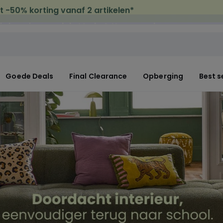
is levering
op al de Mode & Home aankopen
Goede Deals
Final Clearance
Opberging
Best s