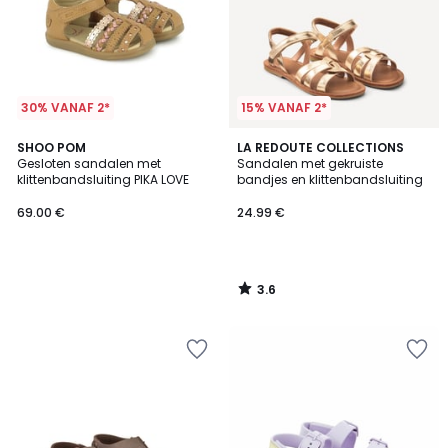
30% VANAF 2*
15% VANAF 2*
3.6
SHOO POM
LA REDOUTE COLLECTIONS
/ 5
Gesloten sandalen met
Sandalen met gekruiste
klittenbandsluiting PIKA LOVE
bandjes en klittenbandsluiting
69.00 €
24.99 €
3.6
/
5