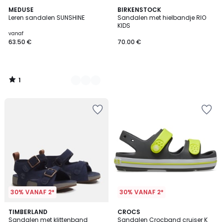
1
3
MEDUSE
BIRKENSTOCK
/
Leren sandalen SUNSHINE
Sandalen met hielbandje RIO
Kleuren
5
KIDS
vanaf
63.50 €
70.00 €
1
/
5
30% VANAF 2*
30% VANAF 2*
4
2
TIMBERLAND
CROCS
/
Sandalen met klittenband
Sandalen Crocband cruiser K