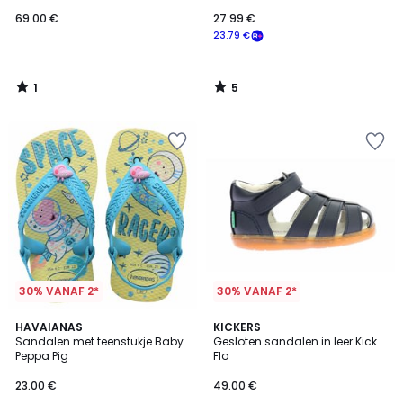
69.00 €
27.99 €
23.79 €
1
5
/
/
5
5
30% VANAF 2*
30% VANAF 2*
5
HAVAIANAS
KICKERS
/
Sandalen met teenstukje Baby
Gesloten sandalen in leer Kick
5
Peppa Pig
Flo
23.00 €
49.00 €