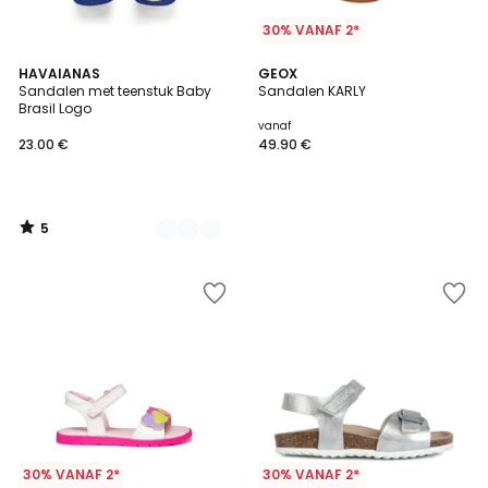
30% VANAF 2*
5
2
HAVAIANAS
GEOX
/
Sandalen met teenstuk Baby
Sandalen KARLY
Kleuren
5
Brasil Logo
vanaf
23.00 €
49.90 €
5
/
5
30% VANAF 2*
30% VANAF 2*