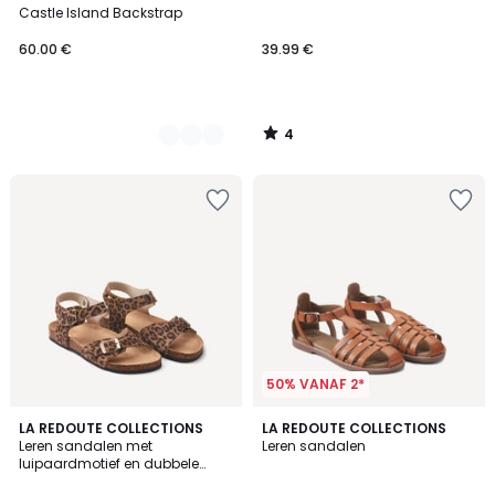
Kleuren
5
Castle Island Backstrap
60.00 €
39.99 €
4
/
5
50% VANAF 2*
2
2.8
LA REDOUTE COLLECTIONS
LA REDOUTE COLLECTIONS
/
/ 5
Leren sandalen met
Leren sandalen
5
luipaardmotief en dubbele
gesp