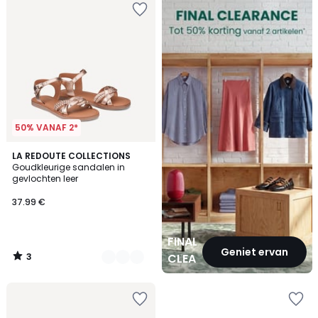
CLEARANCE
50% VANAF 2*
3
2
LA REDOUTE COLLECTIONS
/
Goudkleurige sandalen in
Kleuren
5
gevlochten leer
37.99 €
FINAL
Geniet ervan
3
CLEARANCE
/
5