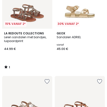
15% VANAF 2*
30% VANAF 2*
1
LA REDOUTE COLLECTIONS
GEOX
/
Leren sandalen met bandjes,
Sandalen ADRIEL
5
luipaardprint
vanaf
44.99 €
45.00 €
1
/
5