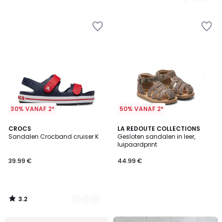
/
5
30% VANAF 2*
50% VANAF 2*
3.2
2
CROCS
LA REDOUTE COLLECTIONS
/ 5
Sandalen Crocband cruiser K
Gesloten sandalen in leer,
Kleuren
luipaardprint
39.99 €
44.99 €
3.2
/
5
FINAL