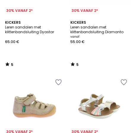
30% VANAF 2*
30% VANAF 2*
5
5
KICKERS
KICKERS
/
/
Leren sandalen met
Leren sandalen met
5
5
klittenbandsluiting Dyastar
klittenbandsluiting Diamanto
vanaf
65.00 €
55.00 €
5
5
/
/
5
5
30% VANAF 2*
30% VANAF 2*