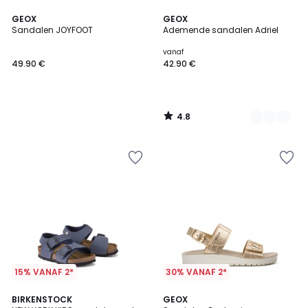
4.8
GEOX
2
GEOX
/ 5
Sandalen JOYFOOT
Ademende sandalen Adriel
Kleuren
vanaf
49.90 €
42.90 €
4.8
/
5
15% VANAF 2*
30% VANAF 2*
4.7
5
BIRKENSTOCK
2
GEOX