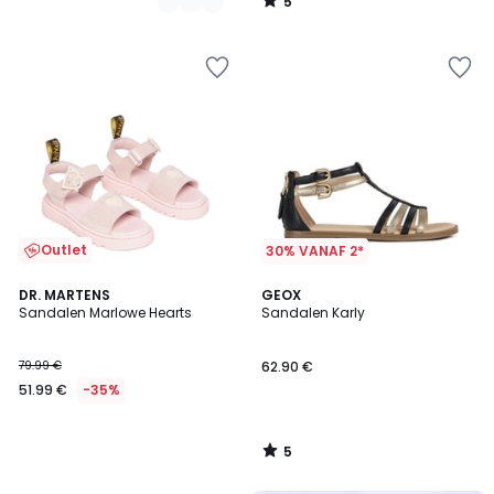
5
/
5
Outlet
30% VANAF 2*
5
DR. MARTENS
GEOX
/
Sandalen Marlowe Hearts
Sandalen Karly
5
79.99 €
62.90 €
51.99 €
-35%
5
/
5