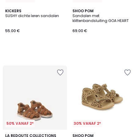
KICKERS
SHOO POM
SUSHY dichte leren sandalen
Sandalen met
klittenbandsluiting GOA HEART
55.00 €
69.00 €
50% VANAF 2*
30% VANAF 2*
3.5
LA REDOUTE COLLECTIONS
SHOO POM