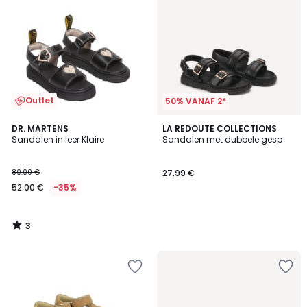
Outlet
50% VANAF 2*
3
DR. MARTENS
LA REDOUTE COLLECTIONS
/
Sandalen in leer Klaire
Sandalen met dubbele gesp
5
80.00 €
27.99 €
52.00 €
-35%
3
/
5