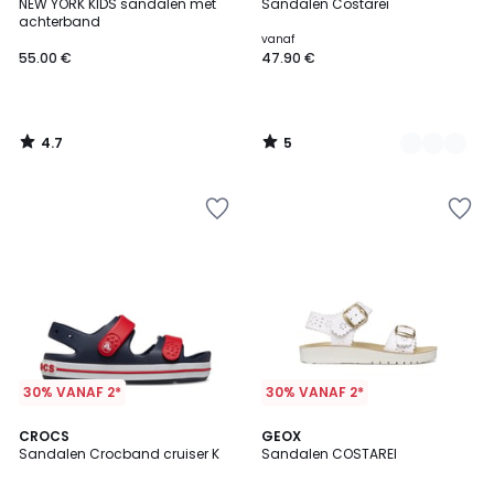
/ 5
/
NEW YORK KIDS sandalen met
Sandalen Costarei
Kleuren
5
achterband
vanaf
55.00 €
47.90 €
4.7
5
/
/
5
5
30% VANAF 2*
30% VANAF 2*
5
2
CROCS
GEOX
/
Sandalen Crocband cruiser K
Sandalen COSTAREI
Kleuren
5