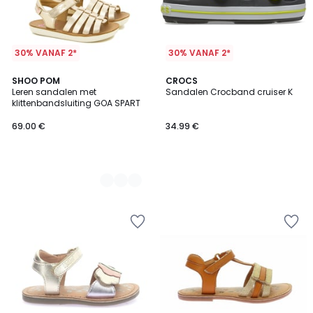
30% VANAF 2*
30% VANAF 2*
2
SHOO POM
CROCS
Leren sandalen met
Sandalen Crocband cruiser K
Kleuren
klittenbandsluiting GOA SPART
69.00 €
34.99 €