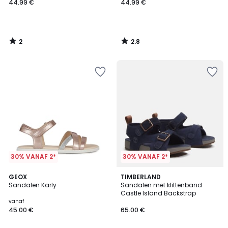
44.99 €
44.99 €
2
2.8
/
/
5
5
30% VANAF 2*
30% VANAF 2*
5
GEOX
2
TIMBERLAND
/
Sandalen Karly
Sandalen met klittenband
Kleuren
5
Castle Island Backstrap
vanaf
45.00 €
65.00 €