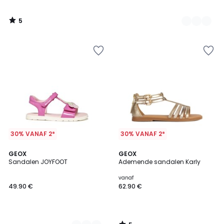
5
/
5
30% VANAF 2*
30% VANAF 2*
5
2
GEOX
GEOX
/
Sandalen JOYFOOT
Ademende sandalen Karly
Kleuren
5
vanaf
49.90 €
62.90 €