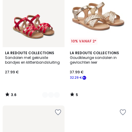
10% VANAF 2*
3.6
5
2
LA REDOUTE COLLECTIONS
LA REDOUTE COLLECTIONS
/ 5
/
Sandalen met gekruiste
Goudkleurige sandalen in
Kleuren
5
bandjes en klittenbandsluiting
gevlochten leer
27.99 €
37.99 €
32.29 €
3.6
5
/
/
5
5