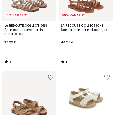
15% VANAF 2*
50% VANAF 2*
1
1
LA REDOUTE COLLECTIONS
LA REDOUTE COLLECTIONS
/
/
Spartaanse sandalen in
Sandalen in leer met bandjes
5
5
metallic leer
37.99 €
44.99 €
1
1
/
/
5
5