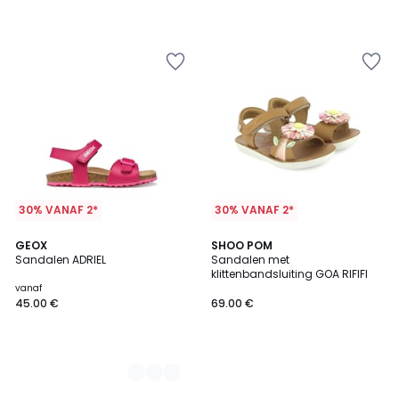
30% VANAF 2*
30% VANAF 2*
2
GEOX
SHOO POM
Sandalen ADRIEL
Sandalen met
Kleuren
klittenbandsluiting GOA RIFIFI
vanaf
45.00 €
69.00 €