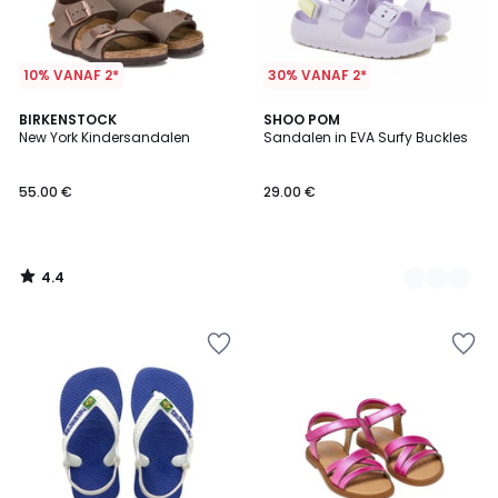
10% VANAF 2*
30% VANAF 2*
4.4
BIRKENSTOCK
2
SHOO POM
/ 5
New York Kindersandalen
Sandalen in EVA Surfy Buckles
Kleuren
55.00 €
29.00 €
4.4
/
5