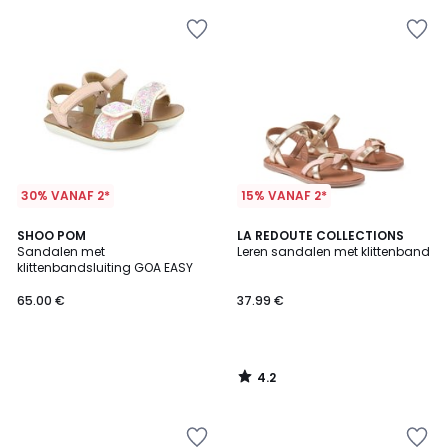
30% VANAF 2*
15% VANAF 2*
4.2
SHOO POM
LA REDOUTE COLLECTIONS
/ 5
Sandalen met
Leren sandalen met klittenband
klittenbandsluiting GOA EASY
65.00 €
37.99 €
4.2
/
5