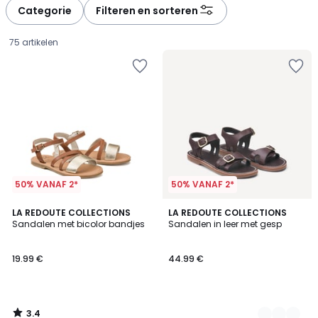
à
à
Categorie
Filteren en sorteren
gauche
droite
75 artikelen
50% VANAF 2*
50% VANAF 2*
3.4
LA REDOUTE COLLECTIONS
2
LA REDOUTE COLLECTIONS
/ 5
Sandalen met bicolor bandjes
Sandalen in leer met gesp
Kleuren
19.99
19.99 €
44.99 €
€.
3.4