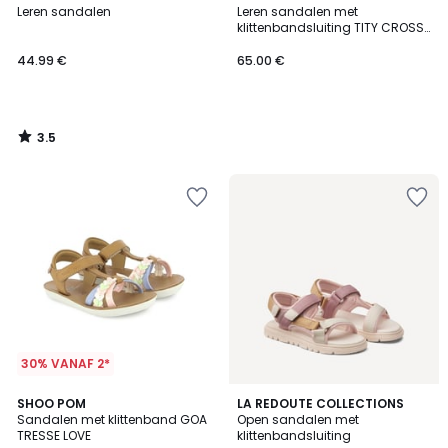
/ 5
Leren sandalen
Leren sandalen met
klittenbandsluiting TITY CROSS
EASY
44.99 €
65.00 €
3.5
/
5
30% VANAF 2*
1
5
SHOO POM
LA REDOUTE COLLECTIONS
/
/
Sandalen met klittenband GOA
Open sandalen met
5
5
TRESSE LOVE
klittenbandsluiting