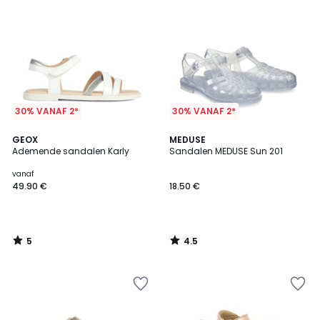
30% VANAF 2*
30% VANAF 2*
5
4.5
GEOX
MEDUSE
/
/ 5
Ademende sandalen Karly
Sandalen MEDUSE Sun 201
5
vanaf
49.90 €
18.50 €
5
4.5
/
/
5
5