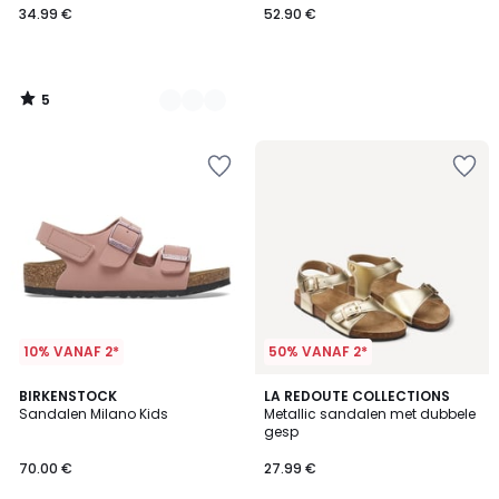
34.99 €
52.90 €
5
/
5
10% VANAF 2*
50% VANAF 2*
5
BIRKENSTOCK
LA REDOUTE COLLECTIONS
/
Sandalen Milano Kids
Metallic sandalen met dubbele
5
gesp
70.00 €
27.99 €