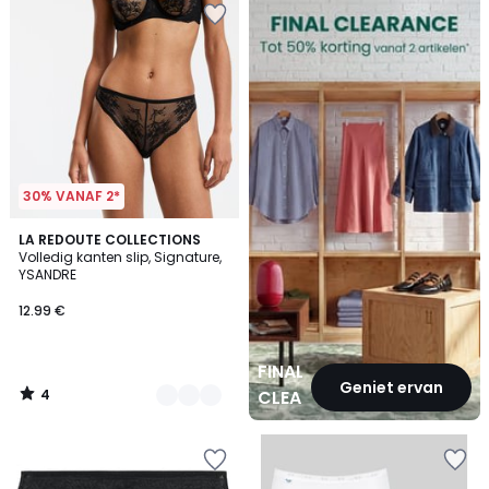
CLEARANCE
30% VANAF 2*
4
2
LA REDOUTE COLLECTIONS
/
Volledig kanten slip, Signature,
Kleuren
5
YSANDRE
12.99 €
FINAL
Geniet ervan
4
CLEARANCE
/
5