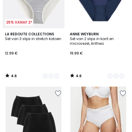
25% VANAF 2*
4.6
4.6
2
LA REDOUTE COLLECTIONS
2
ANNE WEYBURN
/ 5
/ 5
Set van 3 slips in stretch katoen
Set van 2 slips in kant en
Kleuren
Kleuren
microvezel, Anthea
12.99 €
19.99 €
4.6
4.6
/
/
5
5