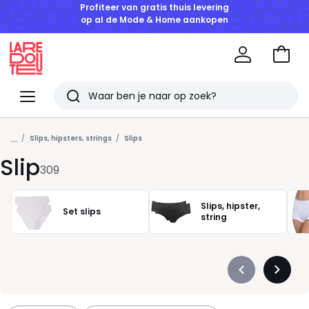
GOEDE DEALS | Tot -50% korting vanaf 2 artikelen*
Naar
het
La
winke
Redoute
Menu
Zoeken
Laatst
...
bekeken
Slips, hipsters, strings
Slips
Slip
artikelen
309
Slips, hipster,
Set slips
string
Précédent
Suivan
-
-
défiler
défiler