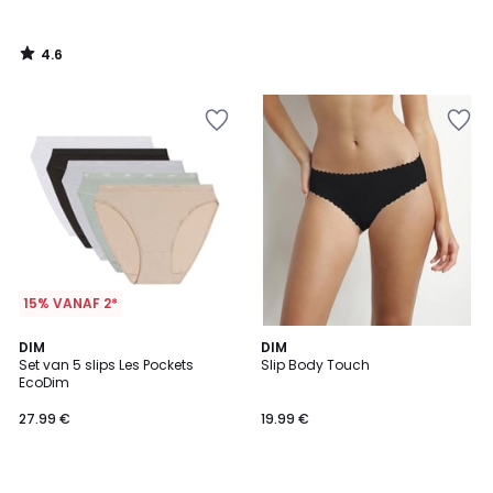
4.6
/
5
15% VANAF 2*
4.2
4.6
2
DIM
3
DIM
/ 5
/ 5
Set van 5 slips Les Pockets
Slip Body Touch
Kleuren
Kleuren
EcoDim
27.99 €
19.99 €