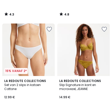
4.3
4.8
/
/
5
5
15% VANAF 2*
4.6
4.8
3
LA REDOUTE COLLECTIONS
LA REDOUTE COLLECTIONS
/ 5
/ 5
Set van 2 slips in katoen
Slip Signature in kant en
Kleuren
Cottone
microvezel, JEANNE
12.99 €
14.99 €