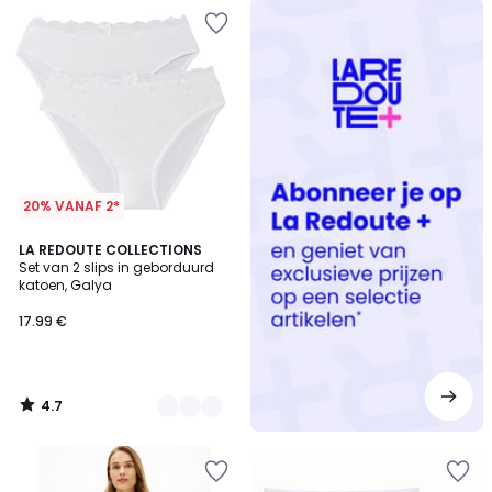
Redoute
+
20% VANAF 2*
4.7
4
LA REDOUTE COLLECTIONS
/ 5
Set van 2 slips in geborduurd
Kleuren
katoen, Galya
17.99 €
4.7
/
5