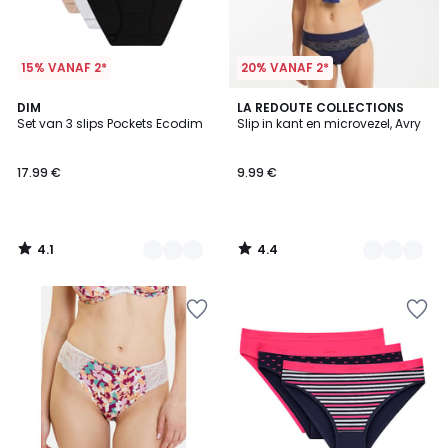
15% VANAF 2*
20% VANAF 2*
4.1
4.4
5
DIM
3
LA REDOUTE COLLECTIONS
/ 5
/ 5
Set van 3 slips Pockets Ecodim
Slip in kant en microvezel, Avry
Kleuren
Kleuren
17.99 €
9.99 €
4.1
4.4
/
/
5
5