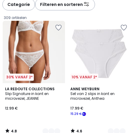
à
à
Categorie
Filteren en sorteren
gauche
droite
309 artikelen
30% VANAF 2*
10% VANAF 2*
4.8
4.6
5
LA REDOUTE COLLECTIONS
6
ANNE WEYBURN
/ 5
/ 5
Slip Signature in kant en
Set van 2 slips in kant en
Kleuren
Kleuren
microvezel, JEANNE
microvezel, Anthea
12.99
12.99 €
17.99 €
€.
15.29 €
4.8
4.6