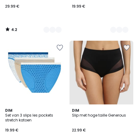
29.99 €
19.99 €
4.2
/
5
4.3
4.8
DIM
DIM
/ 5
/ 5
Set van 3 slips les pockets
Slip met hoge taille Generous
stretch katoen
19.99 €
22.99 €