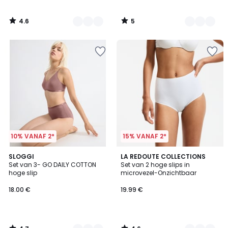
4.6
5
/
/
5
5
10% VANAF 2*
15% VANAF 2*
4.7
4.6
3
SLOGGI
3
LA REDOUTE COLLECTIONS
/ 5
/ 5
Set van 3- GO DAILY COTTON
Set van 2 hoge slips in
Kleuren
Kleuren
hoge slip
microvezel-Onzichtbaar
18.00 €
19.99 €