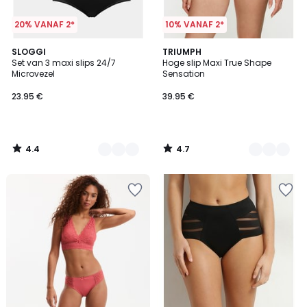
20% VANAF 2*
10% VANAF 2*
4.4
4.7
2
SLOGGI
3
TRIUMPH
/ 5
/ 5
Set van 3 maxi slips 24/7
Hoge slip Maxi True Shape
Kleuren
Kleuren
Microvezel
Sensation
23.95 €
39.95 €
4.4
4.7
/
/
5
5