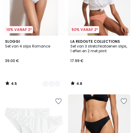
10% VANAF 2*
50% VANAF 2*
4.5
4.8
2
SLOGGI
LA REDOUTE COLLECTIONS
/ 5
/ 5
Set van 4 slips Romance
Set van 3 stretchkatoenen slips,
Kleuren
1 effen en 2 met print
39.00 €
17.99 €
4.5
4.8
/
/
5
5