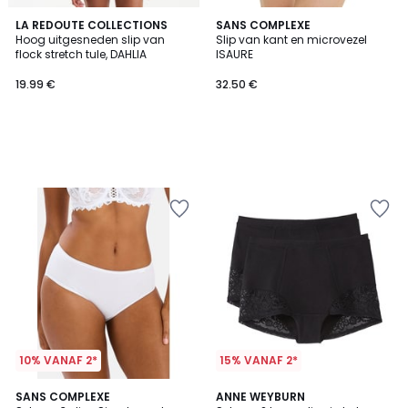
LA REDOUTE COLLECTIONS
SANS COMPLEXE
Hoog uitgesneden slip van
Slip van kant en microvezel
flock stretch tule, DAHLIA
ISAURE
19.99 €
32.50 €
10% VANAF 2*
15% VANAF 2*
4
4.5
4
SANS COMPLEXE
2
ANNE WEYBURN