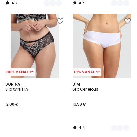
4.2
4.6
/
/
5
5
30% VANAF 2*
10% VANAF 2*
4.4
DORINA
7
DIM
/ 5
Slip XANTHIA
Slip Generous
Kleuren
12.00 €
19.99 €
4.4
/
5