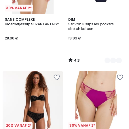
30% VANAF 2*
4.3
SANS COMPLEXE
5
DIM
/ 5
Bloemetjesslip SUZAN FANTAISY
Set van 3 slips les pockets
Kleuren
stretch katoen
28.00 €
19.99 €
4.3
/
5
20% VANAF 2*
30% VANAF 2*