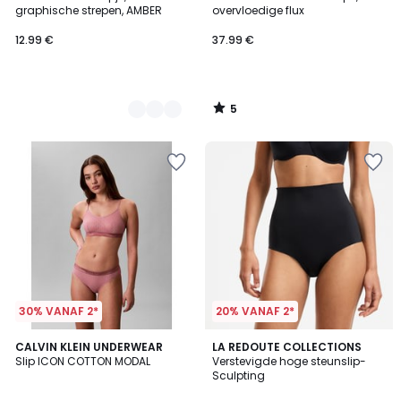
Kleuren
5
graphische strepen, AMBER
overvloedige flux
12.99 €
37.99 €
5
/
5
30% VANAF 2*
20% VANAF 2*
3.7
2
CALVIN KLEIN UNDERWEAR
2
LA REDOUTE COLLECTIONS
/ 5
Slip ICON COTTON MODAL
Verstevigde hoge steunslip-
Kleuren
Kleuren
Sculpting