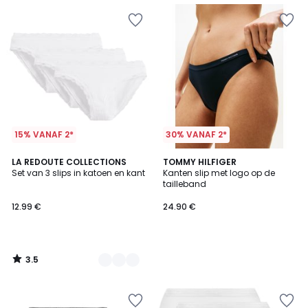
15% VANAF 2*
30% VANAF 2*
3.5
3
LA REDOUTE COLLECTIONS
TOMMY HILFIGER
/ 5
Set van 3 slips in katoen en kant
Kanten slip met logo op de
Kleuren
tailleband
12.99 €
24.90 €
3.5
/
5