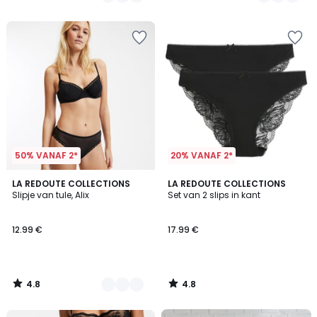
/
/
5
5
50% VANAF 2*
20% VANAF 2*
4.8
4.8
4
LA REDOUTE COLLECTIONS
LA REDOUTE COLLECTIONS
/ 5
/ 5
Slipje van tule, Alix
Set van 2 slips in kant
Kleuren
12.99 €
17.99 €
4.8
4.8
/
/
5
5
FINAL