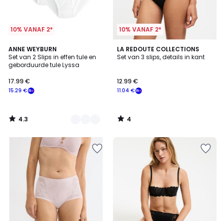
10% VANAF 2*
10% VANAF 2*
4.3
4
5
ANNE WEYBURN
LA REDOUTE COLLECTIONS
/ 5
/
Set van 2 Slips in effen tule en
Set van 3 slips, details in kant
Kleuren
5
geborduurde tule Lyssa
17.99 €
12.99 €
15.29 €
11.04 €
4.3
4
/
/
5
5