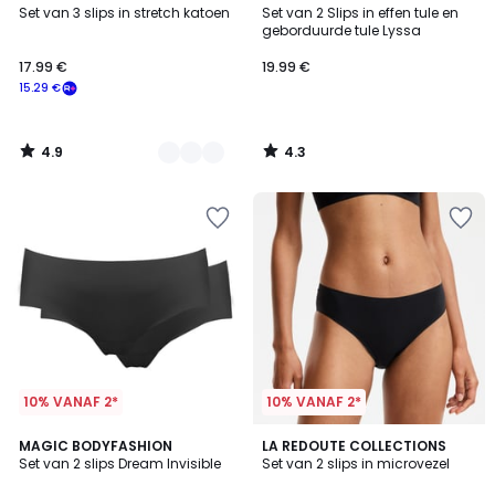
/ 5
/ 5
Set van 3 slips in stretch katoen
Set van 2 Slips in effen tule en
Kleuren
geborduurde tule Lyssa
17.99 €
19.99 €
15.29 €
4.9
4.3
/
/
5
5
10% VANAF 2*
10% VANAF 2*
4.2
2
MAGIC BODYFASHION
3
LA REDOUTE COLLECTIONS
/ 5
Set van 2 slips Dream Invisible
Set van 2 slips in microvezel
Kleuren
Kleuren