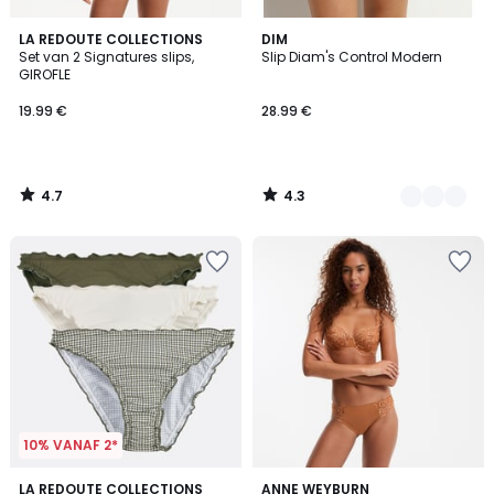
4.7
4.3
LA REDOUTE COLLECTIONS
2
DIM
/ 5
/ 5
Set van 2 Signatures slips,
Slip Diam's Control Modern
Kleuren
GIROFLE
19.99 €
28.99 €
4.7
4.3
/
/
5
5
10% VANAF 2*
4.9
4.3
2
LA REDOUTE COLLECTIONS
ANNE WEYBURN