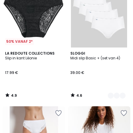
50% VANAF 2*
4.9
4.6
LA REDOUTE COLLECTIONS
3
SLOGGI
/ 5
/ 5
Slip in kant Léonie
Midi slip Basic + (set van 4)
Kleuren
17.99 €
39.00 €
4.9
4.6
/
/
5
5