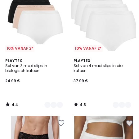
10% VANAF 2*
10% VANAF 2*
4.4
4.5
2
PLAYTEX
3
PLAYTEX
/ 5
/ 5
Set van 3 maxi slips in
Set van 4 maxi slips in bio
Kleuren
Kleuren
biologisch katoen
katoen
24.99 €
37.99 €
4.4
4.5
/
/
5
5