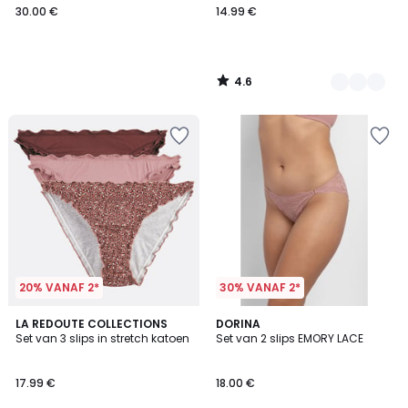
30.00 €
14.99 €
4.6
/
5
20% VANAF 2*
30% VANAF 2*
4.6
LA REDOUTE COLLECTIONS
DORINA
/ 5
Set van 3 slips in stretch katoen
Set van 2 slips EMORY LACE
17.99 €
18.00 €