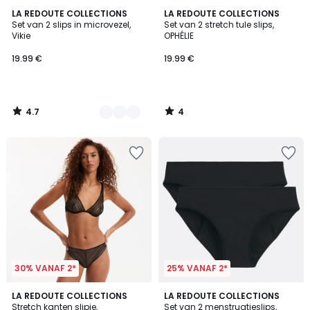
4.7
4
3
LA REDOUTE COLLECTIONS
LA REDOUTE COLLECTIONS
/ 5
/
Set van 2 slips in microvezel,
Set van 2 stretch tule slips,
Kleuren
5
Vikie
OPHÉLIE
19.99 €
19.99 €
4.7
4
/
/
5
5
30% VANAF 2*
25% VANAF 2*
5
2
LA REDOUTE COLLECTIONS
LA REDOUTE COLLECTIONS
/
Stretch kanten slipje,
Set van 2 menstruatieslips,