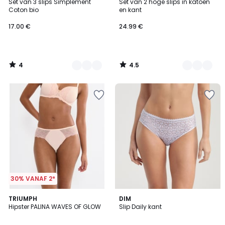
/
/ 5
Set van 3 slips Simplement
Set van 2 hoge slips in katoen
Kleuren
Kleuren
5
Coton bio
en kant
17.00 €
24.99 €
4
4.5
/
/
5
5
30% VANAF 2*
4.6
TRIUMPH
4
DIM
/ 5
Hipster PALINA WAVES OF GLOW
Slip Daily kant
Kleuren