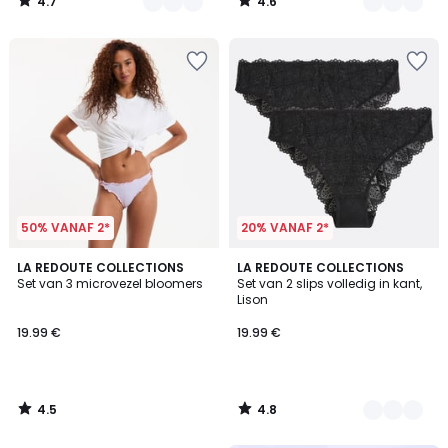
4.7
4.6
/
/
5
5
50% VANAF 2*
20% VANAF 2*
4.5
4.8
LA REDOUTE COLLECTIONS
4
LA REDOUTE COLLECTIONS
/ 5
/ 5
Set van 3 microvezel bloomers
Set van 2 slips volledig in kant,
Kleuren
Lison
19.99 €
19.99 €
4.5
4.8
/
/
5
5