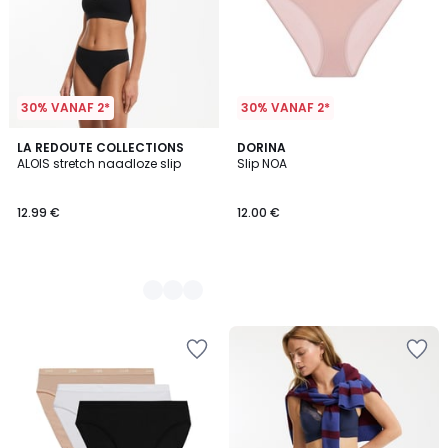
30% VANAF 2*
30% VANAF 2*
3
LA REDOUTE COLLECTIONS
DORINA
ALOIS stretch naadloze slip
Slip NOA
Kleuren
12.99 €
12.00 €