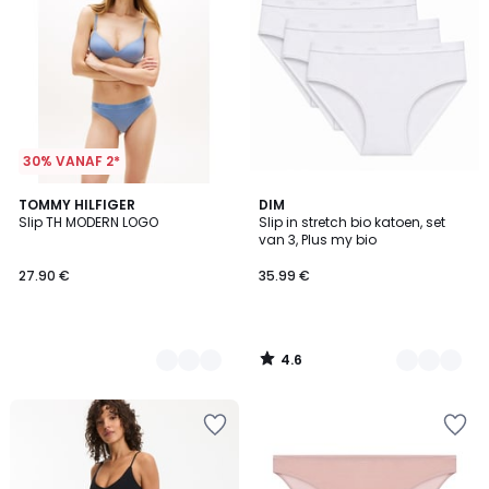
30% VANAF 2*
4.6
2
TOMMY HILFIGER
2
DIM
/ 5
Slip TH MODERN LOGO
Slip in stretch bio katoen, set
Kleuren
Kleuren
van 3, Plus my bio
27.90 €
35.99 €
4.6
/
5