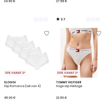
24.90 €
27.99 €
3.7
/
5
10% VANAF 2*
30% VANAF 2*
4.6
5
2
SLOGGI
3
TOMMY HILFIGER
/ 5
/
Slip Romance (set van 4)
Hoge slip Heritage
Kleuren
Kleuren
5
45.00 €
22.90 €