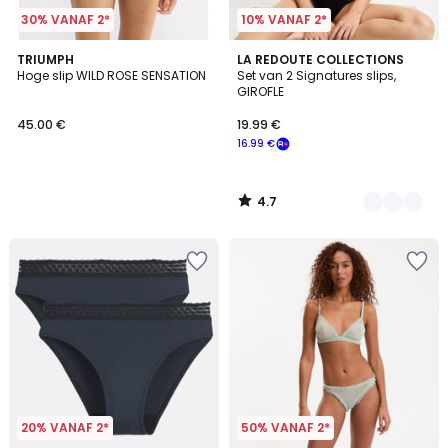
30% VANAF 2*
10% VANAF 2*
4.7
TRIUMPH
3
LA REDOUTE COLLECTIONS
/ 5
Hoge slip WILD ROSE SENSATION
Set van 2 Signatures slips,
Kleuren
GIROFLE
45.00 €
19.99 €
16.99 €
4.7
/
5
20% VANAF 2*
50% VANAF 2*