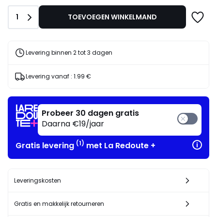
plaats
van
Aantal
1
TOEVOEGEN WINKELMAND
25.00
€
30%
korting
Levering binnen 2 tot 3 dagen
toegepast.
Levering vanaf :
1.99 €
Probeer 30 dagen gratis
Daarna €19/jaar
(1)
Gratis levering
met La Redoute +
Leveringskosten
Gratis en makkelijk retourneren