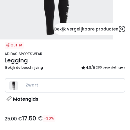
Bekijk vergelijkbare producten
Outlet
ADIDAS SPORTSWEAR
Legging
Bekijk de beschrijving
4,8
/5
280 beoordelingen
Zwart
Matengids
17.50
17.50 €
€
25.00 €
-30%
in