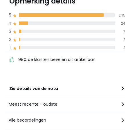
Opmerking details
280 mening(en)
gemiddelde bereikt
5
245
door alle landen
4
24
3
7
100% gecertificeerde beoordelingen,
La Redoute zet zich in
2
2
98% de klanten bevelen
5
245
1
2
dit artikel aan
4
24
98% de klanten bevelen dit artikel aan
3
7
2
2
1
2
Zie details van de nota
Meest recente - oudste
Alle beoordelingen