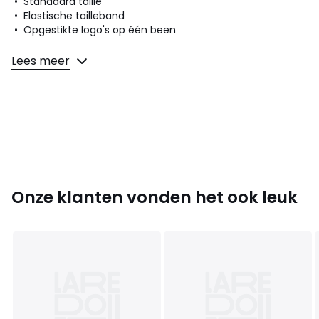
• Standaard taille
• Elastische tailleband
• Opgestikte logo's op één been
Samenstelling en onderhoud
Lees meer
• 93% katoen, 7% elasthan
• Onderhoud : zie etiket
Kleuren
Zwart
Maten
7/8 jaar - 120/126 cm
Onze klanten vonden het ook leuk