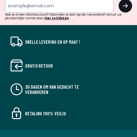
OK
en
!
verrassingen?
Heb je al een klantaccount? Abonneer je dan op de nieuwsbrief vanuit uw
persoonlijke ruimte door
hier te klikken
SNELLE LEVERING EN OP MAAT !
GRATIS RETOUR
30 DAGEN OM VAN GEDACHT TE
VERANDEREN
BETALING 100% VEILIG