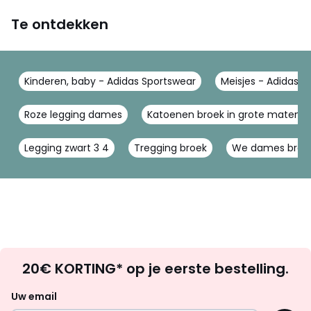
Te ontdekken
Kinderen, baby - Adidas Sportswear
Meisjes - Adidas S
Roze legging dames
Katoenen broek in grote maten
Legging zwart 3 4
Tregging broek
We dames broe
Op
20€ KORTING* op je eerste bestelling.
zoek
naar
Uw email
inspiratie