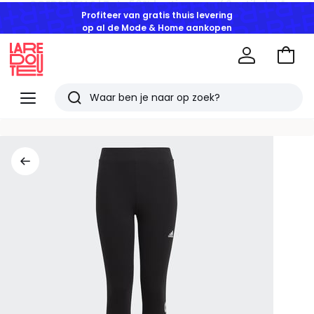
Profiteer van gratis thuis levering
op al de Mode & Home aankopen
Naar
het
La
winke
Redoute
Menu
Zoeken
Laatst
bekeken
artikelen