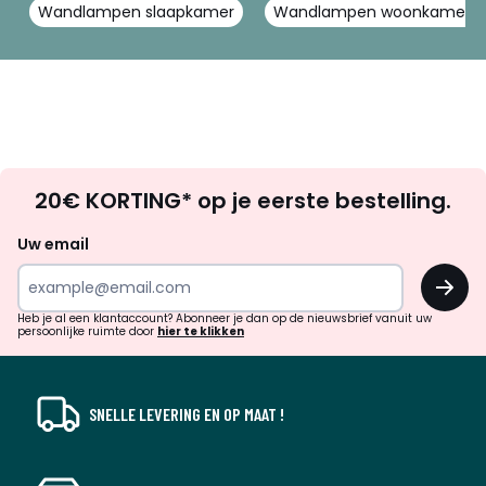
Wandlampen slaapkamer
Wandlampen woonkamer
Op
20€ KORTING* op je eerste bestelling.
zoek
naar
Uw email
inspiratie
OK
en
!
verrassingen?
Heb je al een klantaccount? Abonneer je dan op de nieuwsbrief vanuit uw
persoonlijke ruimte door
hier te klikken
SNELLE LEVERING EN OP MAAT !