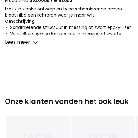
Product-ID
5520058 / GMZ653
Met zijn slanke ontwerp en twee scharnierende armen
biedt Hiba een lichtbron waar je maar wilt!
Omschrijving
• Scharnierende structuur in messing of zwart epoxy-ijzer
• Verstelbare ijzeren lampenkap in messing of zwarte
epoxyafwerking
Lees meer
• Fitting E14 voor LED-lamp van 4W max (niet
meegeleverd)
Afmetingen
• Min breedte : 15,5 cm
• Max breedte : 120 cm
• Hoogte : 46 cm
• Max diepte: 62,5 cm
• Lampenkap : Ø15,5 x H16 cm
Onze klanten vonden het ook leuk
Afmetingen en gewicht van de pakketten
1 pakket
• B69 x H22 x D47 cm, 1,88 kg
Kleuren
Messing