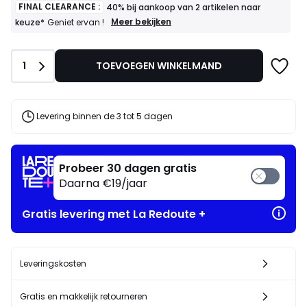
FINAL CLEARANCE :
40% bij aankoop van 2 artikelen naar
FINAL
Meer bekijken
keuze*
Geniet ervan !
CLEARANCE
:
40%
Aantal
1
TOEVOEGEN WINKELMAND
bij
aankoop
van
2
artikelen
Levering binnen de 3 tot 5 dagen
naar
keuze*
Geniet
ervan
Probeer 30 dagen gratis
!
Daarna €19/jaar
Gratis levering met La Redoute +
Leveringskosten
Gratis en makkelijk retourneren