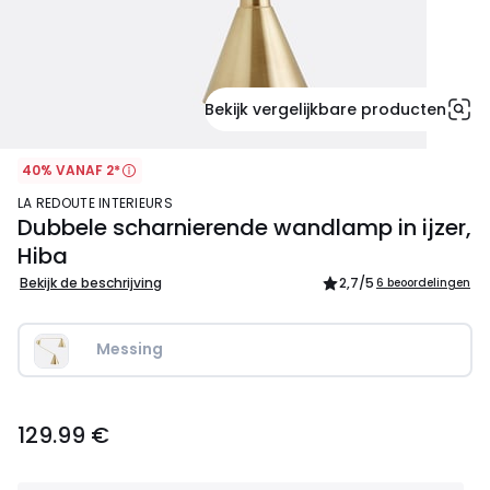
Bekijk vergelijkbare producten
40% VANAF 2*
LA REDOUTE INTERIEURS
Dubbele scharnierende wandlamp in ijzer,
Hiba
Bekijk de beschrijving
2,7
/5
6 beoordelingen
Messing
129.99
129.99 €
€.