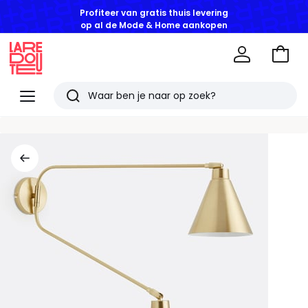
Profiteer van gratis thuis levering
op al de Mode & Home aankopen
Naar
het
La
winke
Redoute
Menu
Zoeken
Laatst
bekeken
artikelen