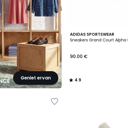
2
4.9
ADIDAS SPORTSWEAR
Kleuren
/ 5
Sneakers Grand Court Alpha
90.00 €
Geniet ervan
NCE
4.9
/
5