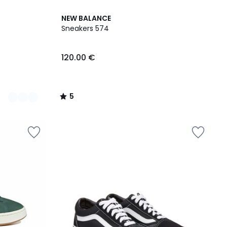
5
NEW BALANCE
/
Sneakers 574
5
120.00 €
5
/
5