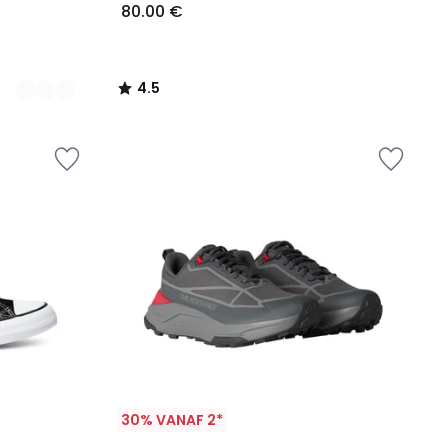
80.00 €
4.5
/
5
30% VANAF 2*