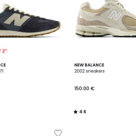
 2*
4.6
NCE
NEW BALANCE
/ 5
71
2002 sneakers
150.00 €
4.6
/
5