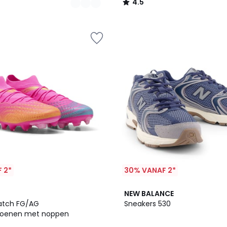
4.5
/
5
 2*
30% VANAF 2*
3
4.7
NEW BALANCE
Kleuren
/ 5
atch FG/AG
Sneakers 530
hoenen met noppen