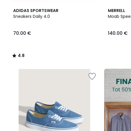
4.8
ADIDAS SPORTSWEAR
MERRELL
/ 5
Sneakers Daily 4.0
Moab Spee
70.00
70.00 €
140.00 €
€.
4.8
/
5
FINAL
CLEARANCE