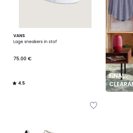
4.5
VANS
/ 5
Lage sneakers in stof
75.00 €
FINAL
CLEARA
4.5
/
5