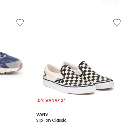
10% VANAF 2*
4.5
VANS
/ 5
Slip-on Classic