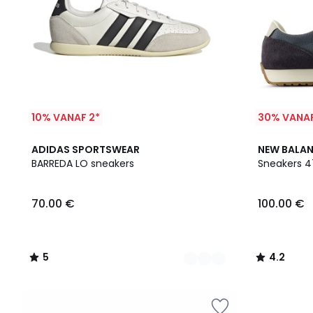
10% VANAF 2*
30% VANAF
2
5
4.2
ADIDAS SPORTSWEAR
NEW BALA
Kleuren
/
/ 5
BARREDA LO sneakers
Sneakers 4
5
70.00 €
100.00 €
5
4.2
/
/
5
5