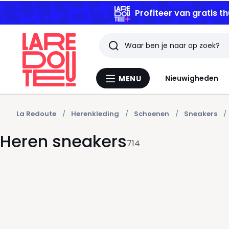
Profiteer van gratis th
Zoeken
Laatst
Nieuwigheden
MENU
Menu
bekeken
La
Redoute
artikelen
La Redoute
Herenkleding
Schoenen
Sneakers
Heren sneakers
714