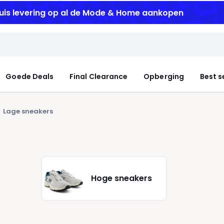
uis levering
op al de Mode & Home aankopen
Goede Deals
Final Clearance
Opberging
Best s
Lage sneakers
Hoge sneakers