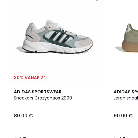
30% VANAF 2*
4.7
2
4.5
ADIDAS SPORTSWEAR
ADIDAS S
/ 5
Kleuren
/ 5
Sneakers Crazychaos 2000
Leren snea
80.00 €
90.00 €