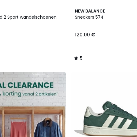
2
5
NEW BALANCE
Kleuren
/
d 2 Sport wandelschoenen
Sneakers 574
5
120.00 €
5
/
5