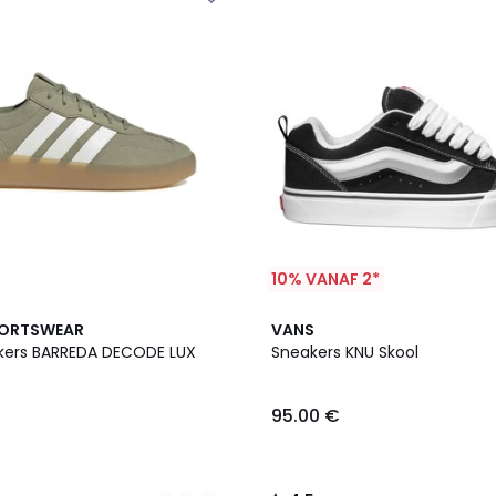
10% VANAF 2*
4.5
PORTSWEAR
VANS
/ 5
kers BARREDA DECODE LUX
Sneakers KNU Skool
95.00 €