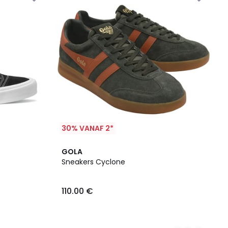
30% VANAF 2*
2
GOLA
Kleuren
Sneakers Cyclone
110.00 €