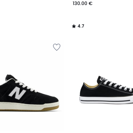
130.00 €
4.7
/
5