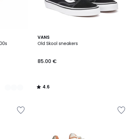
4.6
VANS
/ 5
 00s
Old Skool sneakers
85.00 €
4.6
/
5