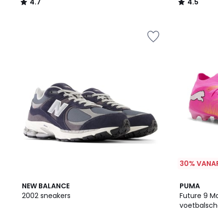
4.7
4.5
/
/
5
5
30% VANAF
3
4.6
NEW BALANCE
PUMA
Kleuren
/ 5
2002 sneakers
Future 9 M
voetbalsc