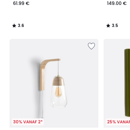
61.99 €
149.00 €
3.6
3.5
/
/
5
5
30% VANAF 2*
25% VANAF