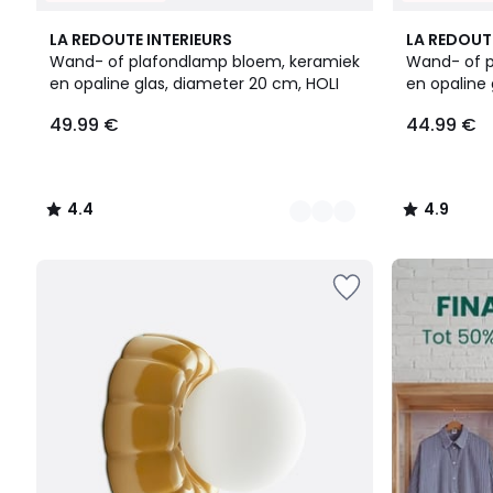
4
4.4
4
4.9
LA REDOUTE INTERIEURS
LA REDOUT
Kleuren
/ 5
Kleuren
/ 5
Wand- of plafondlamp bloem, keramiek
Wand- of p
en opaline glas, diameter 20 cm, HOLI
en opaline 
49.99
49.99 €
44.99 €
€.
4.4
4.9
/
/
5
5
FINAL
CLEARANCE