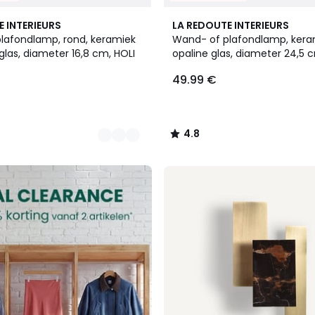
4
4.8
E INTERIEURS
LA REDOUTE INTERIEURS
Kleuren
/ 5
lafondlamp, rond, keramiek
Wand- of plafondlamp, kera
glas, diameter 16,8 cm, HOLI
opaline glas, diameter 24,5 
49.99 €
4.8
/
5