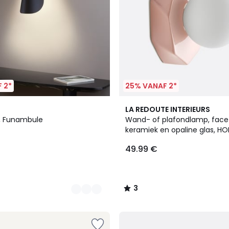
 2*
25% VANAF 2*
3
LA REDOUTE INTERIEURS
/
 Funambule
Wand- of plafondlamp, face
5
keramiek en opaline glas, HOL
49.99 €
3
/
5