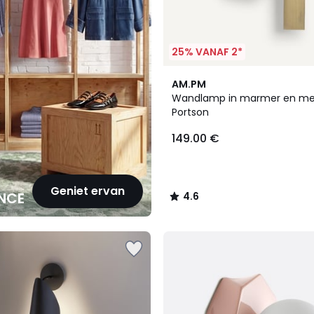
25% VANAF 2*
4.6
AM.PM
/ 5
Wandlamp in marmer en mes
Portson
149.00 €
Geniet ervan
NCE
4.6
/
5