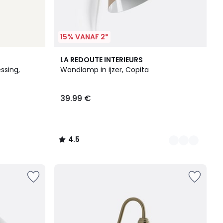
15% VANAF 2*
7
4.5
LA REDOUTE INTERIEURS
Kleuren
/ 5
sing,
Wandlamp in ijzer, Copita
39.99 €
4.5
/
5