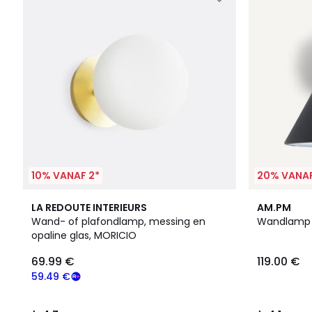
10% VANAF 2*
20% VANAF
4.7
2
4.1
LA REDOUTE INTERIEURS
AM.PM
/ 5
Kleuren
/ 5
Wand- of plafondlamp, messing en
Wandlamp 
opaline glas, MORICIO
69.99 €
119.00 €
59.49 €