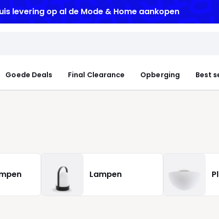
uis levering
op al de Mode & Home aankopen
Goede Deals
Final Clearance
Opberging
Best s
ampen
Lampen
P