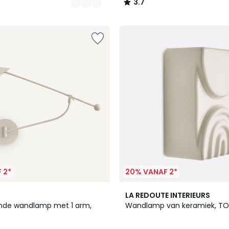
3.7
/
5
 2*
20% VANAF 2*
LA REDOUTE INTERIEURS
nde wandlamp met 1 arm,
Wandlamp van keramiek, TO