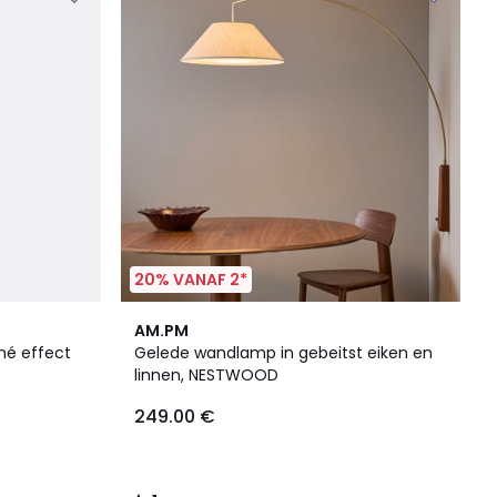
20% VANAF 2*
1
AM.PM
/
é effect
Gelede wandlamp in gebeitst eiken en
5
linnen, NESTWOOD
249.00 €