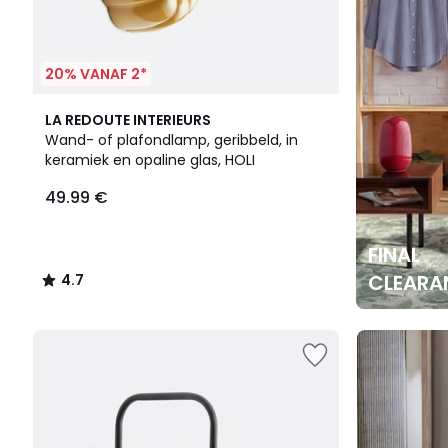
20% VANAF 2*
4.7
LA REDOUTE INTERIEURS
/ 5
Wand- of plafondlamp, geribbeld, in
keramiek en opaline glas, HOLI
49.99 €
FINAL
CLEARA
4.7
/
5