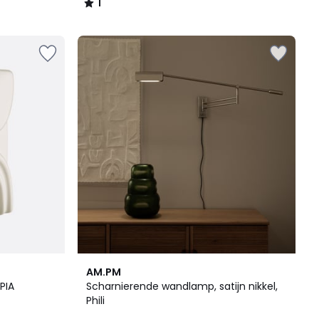
1
/
5
3
AM.PM
/
PIA
Scharnierende wandlamp, satijn nikkel,
5
Phili