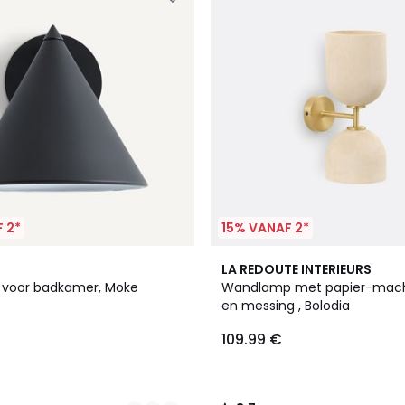
 2*
15% VANAF 2*
3.7
LA REDOUTE INTERIEURS
/ 5
voor badkamer, Moke
Wandlamp met papier-mach
en messing , Bolodia
109.99 €