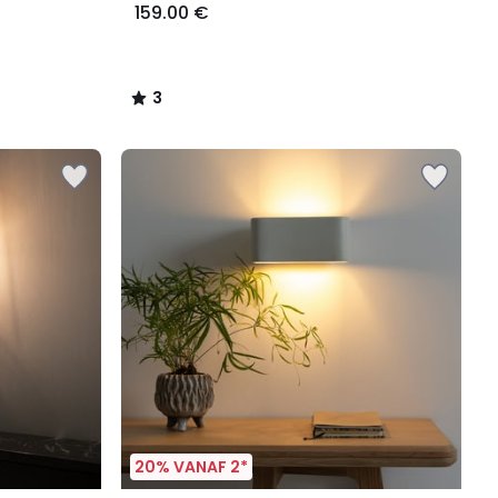
159.00 €
3
/
5
20% VANAF 2*