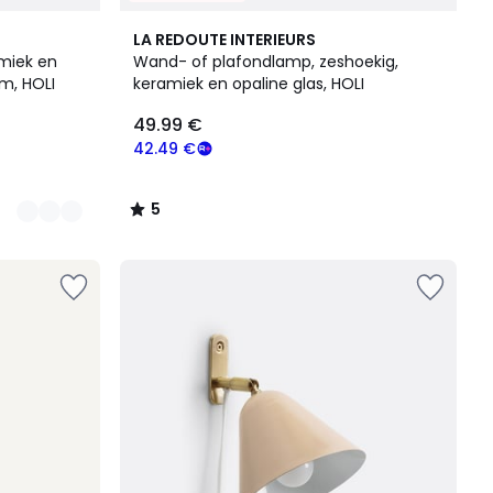
5
LA REDOUTE INTERIEURS
/
miek en
Wand- of plafondlamp, zeshoekig,
5
cm, HOLI
keramiek en opaline glas, HOLI
49.99 €
42.49 €
5
/
5