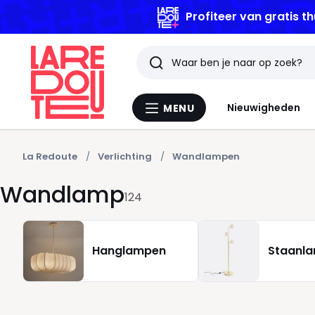
Profiteer van gratis th
Zoeken
Laatst
Nieuwigheden
MENU
Menu
bekeken
La
Redoute
artikelen
La Redoute
Verlichting
Wandlampen
Wandlamp
124
Hanglampen
Staanl