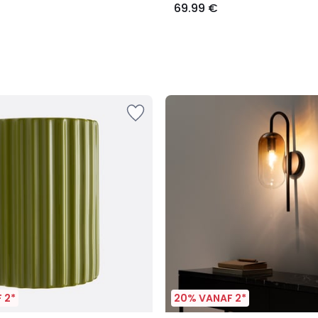
69.99 €
 2*
20% VANAF 2*