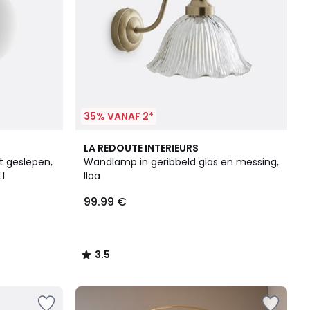
35% VANAF 2*
3.5
LA REDOUTE INTERIEURS
/ 5
t geslepen,
Wandlamp in geribbeld glas en messing,
I
Iloa
99.99 €
3.5
/
5