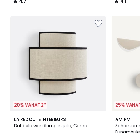
4.7
4.1
/
/
5
5
20% VANAF 2*
25% VANAF
3.6
3.5
LA REDOUTE INTERIEURS
AM.PM
/ 5
/ 5
Dubbele wandlamp in jute, Come
Scharniere
Funambule